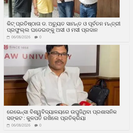
କିଟ୍ ପ୍ରତିଷ୍ଠାତା ଡ. ଅଚ୍ୟୁତ ସାମନ୍ତ ଓ ପୂର୍ବତନ ମନ୍ତ୍ରୀ
ପ୍ରଫୁଲ୍ଲ ଘଡେଇଙ୍କୁ ଅସୀ ଓ ମସୀ ପ୍ରଦାନ
06/08/2026
0
ରେଭେନ୍ସା ବିଶ୍ୱବିଦ୍ୟାଳୟରେ ଉପୁଜିଥିବା ପ୍ରଶାସନିକ
ସଙ୍କଟ : କୁଳପତି ରଖିଲେ ପ୍ରତିକ୍ରିୟା
06/08/2026
0