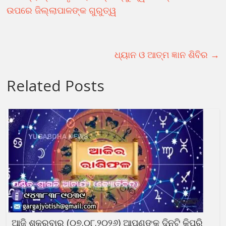
ଉପରେ ଜିଲ୍ଲାପାଳଙ୍କ ଗୁରୁତ୍ୱ
ଧ୍ୟାନ ଓ ଆତ୍ମ ଜ୍ଞାନ ଶିବିର
→
Related Posts
ଆଜି ଶୁକ୍ରବାର (୦୭.୦୮.୨୦୨୬) ଆପଣଙ୍କ ଦିନଟି କିପରି