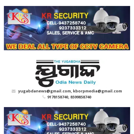
Skip
to
content
yugabdanews@gmail.com, kborpmedia@gmail.com
9178158740, 8599858740