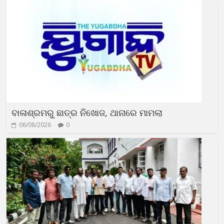
ବାଳାଶ୍ରମରୁ ଛାତ୍ର ନିଖୋଜ, ଥାନାରେ ମାମଲା
06/08/2026
0