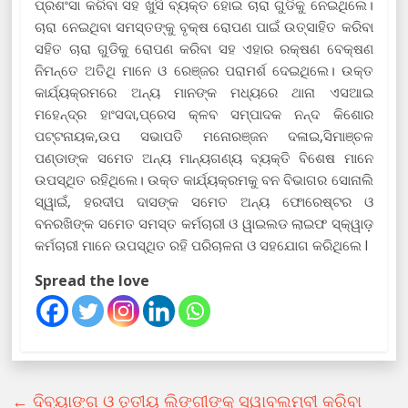
ପ୍ରଶଂସା କରିବା ସହ ଖୁସି ବ୍ୟକ୍ତ ହୋଇ ଚାରା ଗୁଡିକୁ ନେଇଥିଲେ।
ଚାରା ନେଇଥିବା ସମସ୍ତଙ୍କୁ ବୃକ୍ଷ ରୋପଣ ପାଇଁ ଉତ୍ସାହିତ କରିବା
ସହିତ ଚାରା ଗୁଡିକୁ ରୋପଣ କରିବା ସହ ଏହାର ରକ୍ଷଣ ବେକ୍ଷଣ
ନିମନ୍ତେ ଅତିଥି ମାନେ ଓ ରେଞ୍ଜର ପରାମର୍ଶ ଦେଇଥିଲେ। ଉକ୍ତ
କାର୍ଯ୍ୟକ୍ରମରେ ଅନ୍ୟ ମାନଙ୍କ ମଧ୍ୟରେ ଥାନା ଏସଆଇ
ମହେନ୍ଦ୍ର ହାଂସଦା,ପ୍ରେସ କ୍ଳବ ସମ୍ପାଦକ ନନ୍ଦ କିଶୋର
ପଟ୍ଟନାୟକ,ଉପ ସଭାପତି ମନୋରଞ୍ଜନ ଦଳାଇ,ସିମାଞ୍ଚଳ
ପଣ୍ଡାଙ୍କ ସମେତ ଅନ୍ୟ ମାନ୍ୟଗଣ୍ୟ ବ୍ୟକ୍ତି ବିଶେଷ ମାନେ
ଉପସ୍ଥିତ ରହିଥିଲେ। ଉକ୍ତ କାର୍ଯ୍ୟକ୍ରମକୁ ବନ ବିଭାଗର ସୋନାଲି
ସ୍ୱାଇଁ, ହରଦୀପ ଦାସଙ୍କ ସମେତ ଅନ୍ୟ ଫୋରେଷ୍ଟର ଓ
ବନରଖିଙ୍କ ସମେତ ସମସ୍ତ କର୍ମଚାରୀ ଓ ୱାଇଲଡ ଲାଇଫ ସ୍କ୍ୱାଡ଼
କର୍ମଚାରୀ ମାନେ ଉପସ୍ଥିତ ରହି ପରିଚାଳନା ଓ ସହଯୋଗ କରିଥିଲେ l
Spread the love
←
ଦିବ୍ୟାଙ୍ଗ ଓ ତୃତୀୟ ଲିଙ୍ଗୀଙ୍କୁ ସ୍ୱାବଲମ୍ବୀ କରିବା