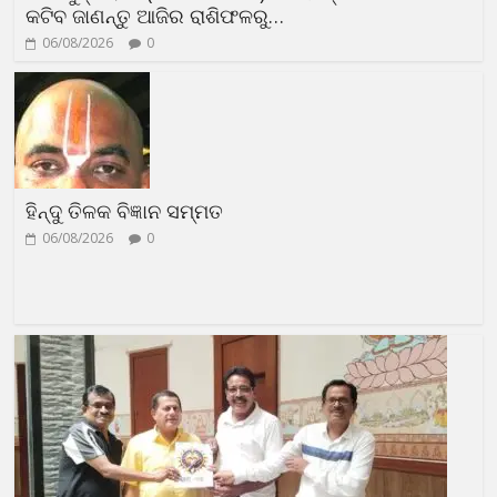
କଟିବ ଜାଣନ୍ତୁ ଆଜିର ରାଶିଫଳରୁ…
06/08/2026
0
ହିନ୍ଦୁ ତିଳକ ବିଜ୍ଞାନ ସମ୍ମତ
06/08/2026
0