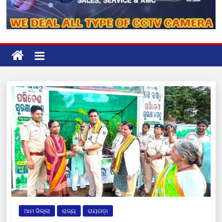
ଆମ ଜିଲ୍ଲା
ରାଜ୍ୟ
ରାୟଗଡ଼ା