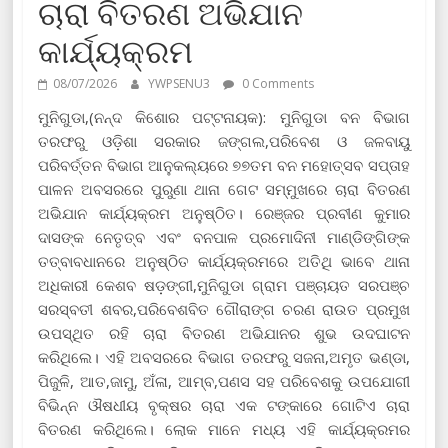
ଚାରା ବିତରଣ ଅଭିଯାନ
କାର୍ଯ୍ୟକ୍ରମ
08/07/2026
YWPSENU3
0 Comments
ମୁନିଗୁଡା,(ନନ୍ଦ କିଶୋର ପଟ୍ଟନାୟକ): ମୁନିଗୁଡା ବନ ବିଭାଗ
ତରଫରୁ ଓଡ଼ିଶା ସରକାର ଜଙ୍ଗଲ,ପରିବେଶ ଓ ଜଳବାୟୁ
ପରିବର୍ତ୍ତନ ବିଭାଗ ଆନୁକଲ୍ୟରେ ୭୭ତମ ବନ ମହୋତ୍ସବ ସପ୍ତାହ
ପାଳନ ଅବସରରେ ପୁରୁଣା ଥାନା ଗେଟ ସମ୍ମୁଖରେ ଚାରା ବିତରଣ
ଅଭିଯାନ କାର୍ଯ୍ୟକ୍ରମ ଅନୁଷ୍ଠିତ। ରେଞ୍ଜର ପ୍ରବୀଣ କୁମାର
ଦାସଙ୍କ ନେତୃତ୍ବ ଏବଂ ବନପାଳ ପ୍ରମୋଦିନୀ ମାଣ୍ଡିଙ୍ଗିଙ୍କ
ତତ୍ବାବଧାନରେ ଅନୁଷ୍ଠିତ କାର୍ଯ୍ୟକ୍ରମରେ ଅତିଥି ଭାବେ ଥାନା
ଅଧିକାରୀ କେଶବ ଷଡ଼ଙ୍ଗୀ,ମୁନିଗୁଡା ଗ୍ରାମ ପଞ୍ଚାୟତ ସରପଞ୍ଚ
ସରସ୍ବତୀ ଶବର,ପରିବେଶବିତ ଗୌରାଙ୍ଗ ଚରଣ ରାଉତ ପ୍ରମୁଖ
ଉପସ୍ଥିତ ରହି ଚାରା ବିତରଣ ଅଭିଯାନର ଶୁଭ ଉଦଘାଟନ
କରିଥିଲେ। ଏହି ଅବସରରେ ବିଭାଗ ତରଫରୁ ସଜନା,ଅମୃତ ଭଣ୍ଡା,
ପିଜୁଳି, ଆତ,ଜାମୁ, ଅଁଳା, ଆମ୍ବ,ପଣସ ସହ ପରିବେଶକୁ ଉପଯୋଗୀ
ବିଭିନ୍ନ ଔଷଧୀୟ ବୃକ୍ଷର ଚାରା ଏକ ଟଙ୍କାରେ ଗୋଟିଏ ଚାରା
ବିତରଣ କରିଥିଲେ। ଲୋକ ମାନେ ମଧ୍ୟ ଏହି କାର୍ଯ୍ୟକ୍ରମର