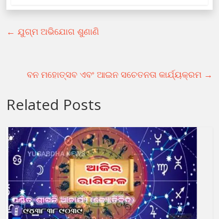
←
ଯୁଗ୍ମ ଅଭିଯୋଗ ଶୁଣାଣି
ବନ ମହୋତ୍ସବ ଏବଂ ଆଇନ ସଚେତନତା କାର୍ଯ୍ୟକ୍ରମ
→
Related Posts