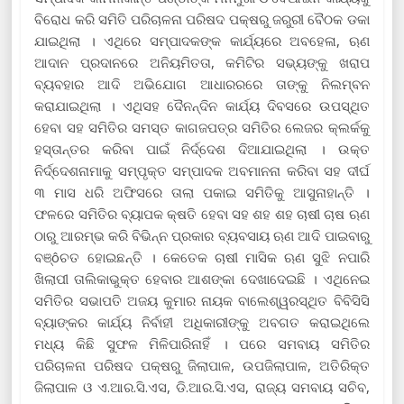
ବିରୋଧ କରି ସମିତି ପରିଚାଳନା ପରିଷଦ ପକ୍ଷରୁ ଜରୁରୀ ବୈଠକ ଡକା
ଯାଇଥିଲା । ଏଥିରେ ସମ୍ପାଦକଙ୍କ କାର୍ଯ୍ୟରେ ଅବହେଳା, ଋଣ
ଆଦାନ ପ୍ରଦାନରେ ଅନିୟମିତତା, କମିଟିର ସଭ୍ୟଙ୍କୁ ଖରାପ
ବ୍ୟବହାର ଆଦି ଅଭିଯୋଗ ଆଧାରରରେ ତାଙ୍କୁ ନିଲମ୍ବନ
କରାଯାଇଥିଲା । ଏଥିସହ ଦୈନନ୍ଦିନ କାର୍ଯ୍ୟ ଦିବସରେ ଉପସ୍ଥିତ
ହେବା ସହ ସମିତିର ସମସ୍ତ କାଗଜପତ୍ର ସମିତିର ଲେଜର କ୍ଲର୍କକୁ
ହସ୍ତାନ୍ତର କରିବା ପାଇଁ ନିର୍ଦ୍ଦେଶ ଦିଆଯାଇଥିଲା । ଉକ୍ତ
ନିର୍ଦ୍ଦେଶନାମାକୁ ସମ୍ପୃକ୍ତ ସମ୍ପାଦକ ଅବମାନନା କରିବା ସହ ଦୀର୍ଘ
୩ ମାସ ଧରି ଅଫିସରେ ତାଲା ପକାଇ ସମିତିକୁ ଆସୁନାହାନ୍ତି ।
ଫଳରେ ସମିତିର ବ୍ୟାପକ କ୍ଷତି ହେବା ସହ ଶହ ଶହ ଚାଷୀ ଚାଷ ଋଣ
ଠାରୁ ଆରମ୍ଭ କରି ବିଭିନ୍ନ ପ୍ରକାର ବ୍ୟବସାୟ ଋଣ ଆଦି ପାଇବାରୁ
ବଞ୍ôଚତ ହୋଇଛନ୍ତି । କେତେକ ଚାଷୀ ମାସିକ ଋଣ ସୁଝି ନପାରି
ଖିଲାପୀ ତାଲିକାଭୁକ୍ତ ହେବାର ଆଶଙ୍କା ଦେଖାଦେଇଛି । ଏଥିନେଇ
ସମିତିର ସଭାପତି ଅଜୟ କୁମାର ନାୟକ ବାଲେଶ୍ୱରସ୍ଥିତ ବିବିସିସି
ବ୍ୟାଙ୍କର କାର୍ଯ୍ୟ ନିର୍ବାହୀ ଅଧିକାରୀଙ୍କୁ ଅବଗତ କରାଇଥିଲେ
ମଧ୍ୟ କିଛି ସୁଫଳ ମିଳିପାରିନାହିଁ । ପରେ ସମବାୟ ସମିତିର
ପରିଚାଳନା ପରିଷଦ ପକ୍ଷରୁ ଜିଲାପାଳ, ଉପଜିଲାପାଳ, ଅତିରିକ୍ତ
ଜିଲାପାଳ ଓ ଏ.ଆର.ସି.ଏସ, ଡି.ଆର.ସି.ଏସ, ରାଜ୍ୟ ସମବାୟ ସଚିବ,