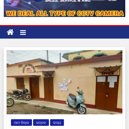
ଆମ ଜିଲ୍ଲା
ଭଦ୍ରକ
ରାଜ୍ୟ