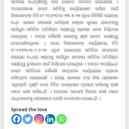
ସମବାୟ ମନ୍ତ୍ରୀଙ୍କୁ ଡାକ ଯୋଗେ ଅବଗତ କରାଯାଇଛି ।
ଅପରପକ୍ଷେ ଉକ୍ତ ସମିତିକୁ କାର୍ଯ୍ୟକ୍ଷମ କରିବା ପାଇଁ
ଜିଲାପାଳଙ୍କ ଚିଠି ନଂ-୧୦୫୩/ତା-୨୩-୫-୨୫ ମୂଳେ ବିବିସିସି ବ୍ୟାଙ୍କ
ବନ୍ତ ଶାଖାର ସହକାରୀ କର୍ମଚାରୀ ରଞ୍ଜନ କୁମାର ରାଉତଙ୍କୁ
ଚାଇଁପୁର ସମିତିର ଅତିରିକ୍ତ ଦାୟୀତ୍ୱ ପ୍ରଦାନ ନେଇ ନିର୍ଦ୍ଦେଶ
ହୋଇଥିଲା । ମାତ୍ର କୌଣସି କାରଣରୁ ଶ୍ରୀ ରାଉତ ଦାୟୀତ୍ୱ
ନେଇପାରିନଥିଲେ । ପରେ ଜିଲାପାଳଙ୍କ କାର୍ଯ୍ୟାଳୟ ଚିଠି
ନଂ-୧୧୫୩/ତା-୯-୬-୨୫ ମୂଳେ ପଧାନପଡା ସମିତିର ସମ୍ପାଦକ
ନାରାୟଣ ଚନ୍ଦ୍ର ସାହୁଙ୍କୁ ଚାଇଁପୁର ସମବାୟ ସମିତିର ଅତିରିକ୍ତ
ଦାୟୀତ୍ୱ ତୁଲାଇବା ପାଇଁ ନିର୍ଦ୍ଦେଶ ହୋଇଥିଲା । ମାତ୍ର ଏପର୍ଯ୍ୟନ୍ତ
ଉକ୍ତ ସମିତିରେ କୌଣସି ସମ୍ପାଦକ କାର୍ଯ୍ୟଭାର ଗ୍ରହଣ
କରିନଥିବା ଜଣାଯାଇଛି । ରାଜ୍ୟ ସରକାର ତଥା ଜିଲା ପ୍ରଶାସନ
ଏଥିପ୍ରତି ଦୃଷ୍ଟି ଦେଇ ବିହିତ ପଦକ୍ଷେପ ଗ୍ରହଣ କରିବାକୁ ଚାଷୀ
ମାନେ ଦାବୀ କରିଛନ୍ତି । ନହେଲେ ଆଗାମୀ ଦିନରେ ଚାଷୀ ମାନେ
ଆନ୍ଦୋଳନକୁ ଓହ୍ଲାଇବେ ବୋଲି ଚେତାବନୀ ଦେଇଛନ୍ତି ।
Spread the love