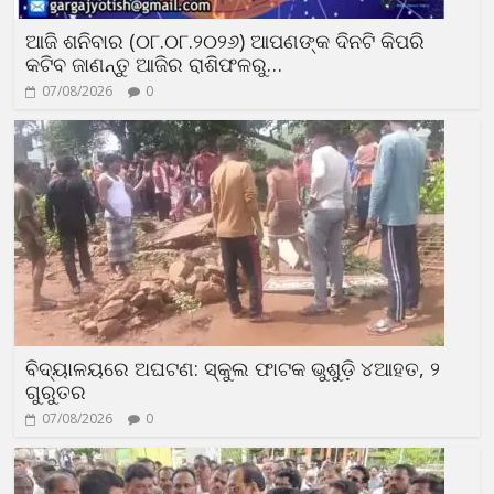
ଆଜି ଶନିବାର (୦୮.୦୮.୨୦୨୬) ଆପଣଙ୍କ ଦିନଟି କିପରି
କଟିବ ଜାଣନ୍ତୁ ଆଜିର ରାଶିଫଳରୁ…
07/08/2026
0
ବିଦ୍ୟାଳୟରେ ଅଘଟଣ: ସ୍କୁଲ ଫାଟକ ଭୁଶୁଡ଼ି ୪ଆହତ, ୨
ଗୁରୁତର
07/08/2026
0