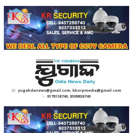
Skip
to
content
yugabdanews@gmail.com, kborpmedia@gmail.com
9178158740, 8599858740