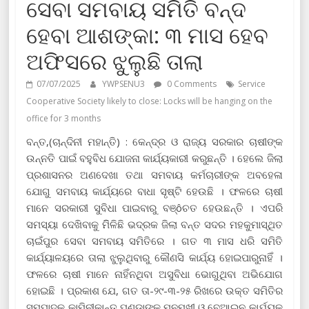
ସେବା ସମବାୟ ସମିତି ବନ୍ଦ
ହେବା ଆଶଙ୍କା: ୩ ମାସ ହେବ
ଅଫିସରେ ଝୁଲୁଛି ତାଲା
07/07/2025
YWPSENU3
0 Comments
Service
Cooperative Society likely to close: Locks will be hanging on the
office for 3 months
ବନ୍ତ,(ଚାନ୍ଦିନୀ ମହାନ୍ତି) : କେନ୍ଦ୍ର ଓ ରାଜ୍ୟ ସରକାର ଚାଷୀଙ୍କ
ଉନ୍ନତି ପାଇଁ ବହୁବିଧ ଯୋଜନା କାର୍ଯ୍ୟକାରୀ କରୁଛନ୍ତି । ହେଲେ ଜିଲା
ପ୍ରଶାସନର ଅଣଦେଖା ତଥା ସମବାୟ କର୍ମଚାରୀଙ୍କ ଅବହେଳା
ଯୋଗୁ ସମବାୟ କାର୍ଯ୍ୟରେ ବାଧା ସୃଷ୍ଟି ହେଉଛି । ଫଳରେ ଚାଷୀ
ମାନେ ସରକାରୀ ସୁବିଧା ପାଇବାରୁ ବଞ୍ôଚତ ହେଉଛନ୍ତି । ଏପରି
ସମସ୍ୟା ଦେଖିବାକୁ ମିିଳିଛି ଭଦ୍ରକ ଜିଲା ବନ୍ତ ସଦର ମହକୁମାସ୍ଥିତ
ଚାଇଁପୁର ସେବା ସମବାୟ ସମିତିରେ । ଗତ ୩ ମାସ ଧରି ସମିତି
କାର୍ଯ୍ୟାଳୟରେ ତାଲା ଝୁଲୁଥିବାରୁ କୌଣସି କାର୍ଯ୍ୟ ହୋଇପାରୁନାହିଁ ।
ଫଳରେ ଚାଷୀ ମାନେ ନାହିଁନଥିବା ଅସୁବିଧା ଭୋଗୁଥିବା ଅଭିଯୋଗ
ହୋଇଛି । ପ୍ରକାଶ ଯେ, ଗତ ତା-୨୯-୩-୨୫ ରିଖରେ ଉକ୍ତ ସମିତିର
ସମ୍ପାଦକ କାମିନୀକାନ୍ତ ପଣ୍ଡାଙ୍କ ମନମୁଖୀ ଓ ବେଆଇନ କାର୍ଯ୍ୟକୁ