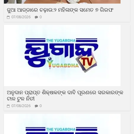
ଜୁଆ ଆଡ୍ଡାରେ ଚଢ଼ାଉ:୨ ମହିଳାଙ୍କ ସମେତ ୭ ଗିରଫ
07/08/2026
0
ଅନୁଦାନ ପ୍ରାପ୍ତ ଶିକ୍ଷକଙ୍କ ଦାବି ପୂରଣରେ ସରକାରଙ୍କ
ଟାଳ ଟୁଳ ନିତୀ
07/08/2026
0