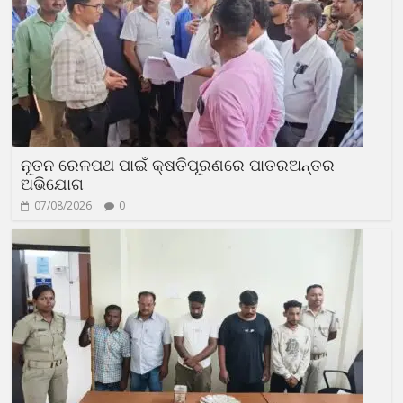
ନୂତନ ରେଳପଥ ପାଇଁ କ୍ଷତିପୂରଣରେ ପାତରଅନ୍ତର
ଅଭିଯୋଗ
07/08/2026
0