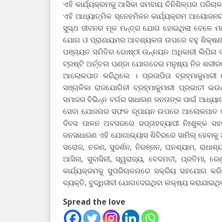
ଏହି କାର୍ଯ୍ୟକ୍ରମକୁ ଆସିକା ସମବାୟ ଚିନିଶିଳ୍ପର ପରିଚାଳ
ଏହି ଆଧ୍ୟାତ୍ମିକ ସ୍ନେହମିଳନ କାର୍ଯ୍ୟକ୍ରମ ଆୟୋଜ
ସୁସ୍ଥ ଜୀବନର ମୂଳ ମନ୍ତ୍ର ଯୋଗ ହୋଇଥିଲା ବେଳେ ମାନସ
ଯୋଗ ଓ ପ୍ରାଣାୟମର ଆବଶ୍ୟକତା ଉପରେ ବହୁ ଶିକ୍ଷଣୀୟ
ପଞ୍ଚାୟତ ସମିତିର ଗୋଷ୍ଠୀ ଉନ୍ନୟନ ଅଧିକାରୀ ଲିପିନା ଦ
ଟ୍ରଷ୍ଟି ଅର୍ଚ୍ଚନା ପଣ୍ଡା ଯୋଗଦେଇ ମନୁଷ୍ୟ ନିଜ ଶ
ଆଲୋକପାତ କରିଥିଲେ । ପ୍ରଜାପିତା ବ୍ରହ୍ମାକୁମାରୀ 
ସଞ୍ଚାଳିକା ରାଜଯୋଗିନୀ ବ୍ରହ୍ମାକୁମାରୀ ପ୍ରଭାତୀ 
ସମାଜର ବିଭିନ୍ନ ବର୍ଗର ସାଧାରଣ ଜନତାଙ୍କ ପାଇଁ ଆଧ୍ୟା
ସେବା ଯୋଜନାର ସଫଳ ରୂପାୟନ ଉପରେ ଆଲୋକପାତ କରିବା
ଦିବସ ପାଳନ ଅବସରରେ ସପ୍ତାହବ୍ୟାପୀ ନିଃଶୁଳ୍କ ସହ
ଜନସାଧାରଣ ଏହି ଯୋଗାଭ୍ୟାସ ଶିବିରରେ ସାମିଲ୍‍ ହେବାକୁ 
ସରୋଜ, ଚରଣ, ସୁଦର୍ଶନ, ନିରଞ୍ଜନ, ଘନଶ୍ୟାମ, ରାଧାଶ୍ୟାମ, 
ଆସିନା, ସୁବାସିନୀ, ସ୍ୱରାଜ୍ୟ, ବେଦମତୀ, ପ୍ରତିମା, ରେଣ
କାର୍ଯ୍ୟକ୍ରମକୁ ସୁପରିଚାଳନାରେ ସକ୍ରିୟ ସହଯୋଗ କ
ବ୍ୟକ୍ତି, ବୁଦ୍ଧିଜୀବୀ ଯୋଗଦେଇଥିବା ଲକ୍ଷ୍ୟ କରାଯାଇଥିଲ
Spread the love