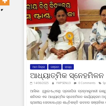
ଆମ ଜିଲ୍ଲା
ଗଞ୍ଜାମ
ରାଜ୍ୟ
ଆଧ୍ୟାତ୍ମିକ ସ୍ନେହମିଳନ 
14/06/2025
YWPSENU3
0 Comments
Sp
ଆସିକା (ୱାଇଏନ୍‍ଏସ୍‍): ପ୍ରଜାପିତା ବ୍ରହ୍ମାକୁମାରୀ ଇ
ଶନିବାର ଏକ ଆଧ୍ୟାତ୍ମିକ ସ୍ନେହମିଳନ କାର୍ଯ୍ୟକ୍ରମ ଅନୁ
ସ୍ଥାନୀୟ ସେବାକେନ୍ଦ୍ର ଶାନ୍ତିଶକ୍ତି ଭବନର ସଞ୍ଚାଳିକା