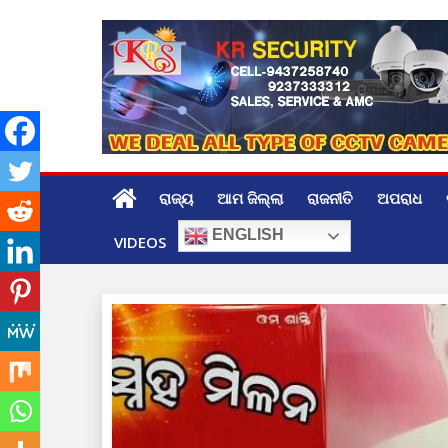
Skip
to
content
ରାଜ୍ୟ
ଆମ ଜିଲ୍ଲା
ରାଜନୀତି
ଅପରାଧ
ENGLISH
VIDEOS