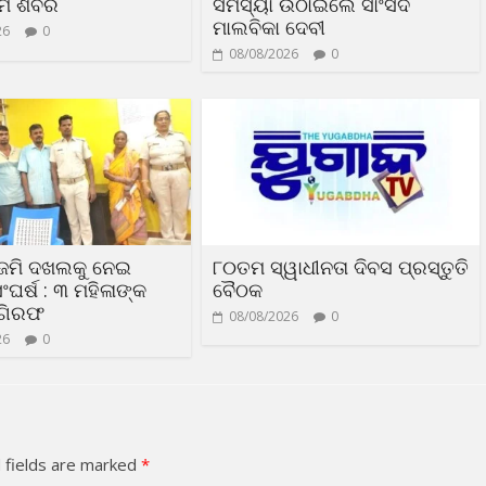
ମ ଶିବିର
ସମସ୍ୟା ଉଠାଇଲେ ସାଂସଦ
ମାଲବିକା ଦେବୀ
26
0
08/08/2026
0
ଜମି ଦଖଲକୁ ନେଇ
୮୦ତମ ସ୍ୱାଧୀନତା ଦିବସ ପ୍ରସ୍ତୁତି
ଂଘର୍ଷ : ୩ ମହିଳାଙ୍କ
ବୈଠକ
 ଗିରଫ
08/08/2026
0
26
0
 fields are marked
*