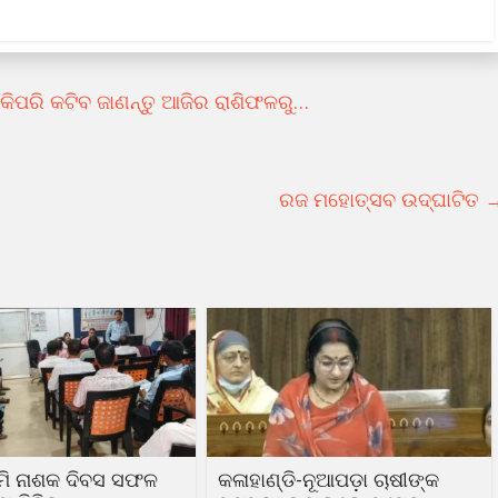
କିପରି କଟିବ ଜାଣନ୍ତୁ ଆଜିର ରାଶିଫଳରୁ…
ରଜ ମହୋତ୍ସବ ଉଦ୍‌ଘାଟିତ
ୃମି ନାଶକ ଦିବସ ସଫଳ
କଳାହାଣ୍ଡି-ନୂଆପଡ଼ା ଚାଷୀଙ୍କ