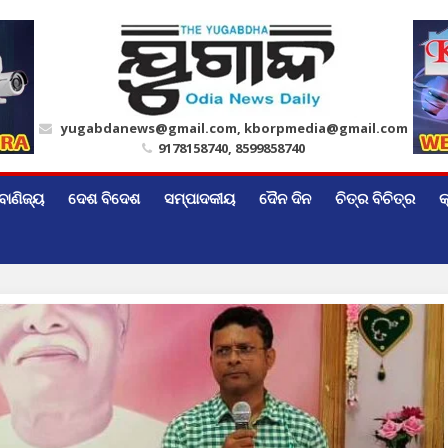
yugabdanews@gmail.com, kborpmedia@gmail.com
9178158740, 8599858740
ବାଣିଜ୍ୟ
ଦେଶ ବିଦେଶ
ସମ୍ପାଦକୀୟ
ଦୈନ ଦିନ
ଚିତ୍ର ବିଚିତ୍ର
କ