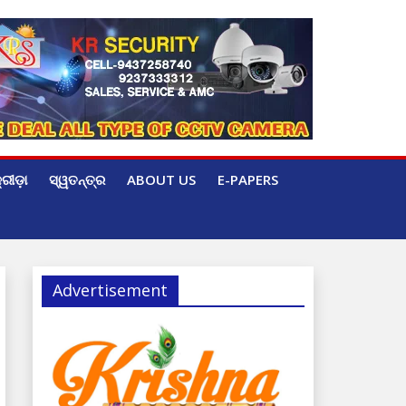
୍ରୀଡ଼ା
ସ୍ୱତନ୍ତ୍ର
ABOUT US
E-PAPERS
Advertisement