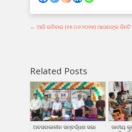
←
ଆଜି ରବିବାର (୧୫.୦୬.୨୦୨୫) ଆପଣଙ୍କ ଦିନଟି 
Related Posts
ଅବସରକାଳୀନ ସମ୍ବର୍ଦ୍ଧନା ସଭା
ଜାତୀୟ କ