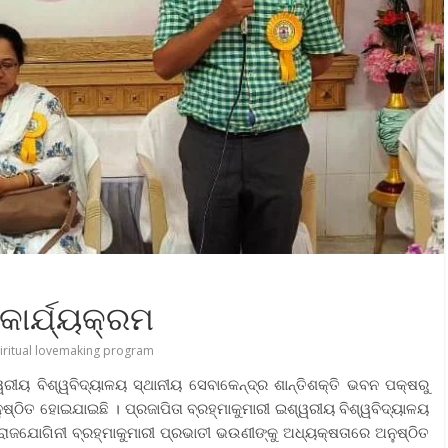
କାର୍ଯ୍ୟକ୍ରମ
iritual lovemaking program
ଶ୍ୱରୀୟ ବିଶ୍ୱବିଦ୍ୟାଳୟ ସ୍ଥାନୀୟ ସେବାକେନ୍ଦ୍ର ଶାନ୍ତିଶକ୍ତି ଭବନ ପକ୍ଷରୁ
ଷ୍ଠିତ ହୋଇଯାଇଛି । ପ୍ରଜାପିତା ବ୍ରହ୍ମାକୁମାରୀ ଇଶ୍ୱରୀୟ ବିଶ୍ୱବିଦ୍ୟାଳୟ
 ରାଜଯୋଗିନୀ ବ୍ରହ୍ମାକୁମାରୀ ପ୍ରଭାତୀ ଭଉଣୀଙ୍କୁ ଅଧ୍ୟକ୍ଷତାରେ ଅନୁଷ୍ଠିତ