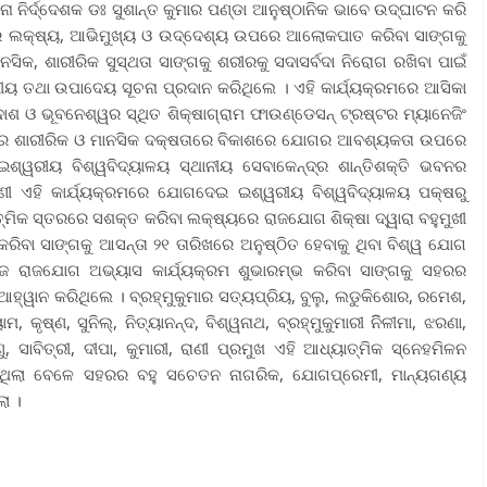
ନା ନିର୍ଦ୍ଦେଶକ ଡଃ ସୁଶାନ୍ତ କୁମାର ପଣ୍ଡା ଆନୁଷ୍ଠାନିକ ଭାବେ ଉଦ୍‍ଘାଟନ କରି
ନର ଲକ୍ଷ୍ୟ, ଆଭିମୁଖ୍ୟ ଓ ଉଦ୍ଦେଶ୍ୟ ଉପରେ ଆଲୋକପାତ କରିବା ସାଙ୍ଗକୁ
ିକ, ଶାରୀରିକ ସୁସ୍ଥତା ସାଙ୍ଗକୁ ଶରୀରକୁ ସଦାସର୍ବଦା ନିରୋଗ ରଖିବା ପାଇଁ
 ତଥା ଉପାଦେୟ ସୂଚନା ପ୍ରଦାନ କରିଥିଲେ । ଏହି କାର୍ଯ୍ୟକ୍ରମରେ ଆସିକା
ାଶ ଓ ଭୂବନେଶ୍ୱର ସ୍ଥିତ ଶିକ୍ଷାଗ୍ରାମ ଫାଉଣ୍ଡେସନ୍‍ ଟ୍ରଷ୍ଟର ମ୍ୟାନେଜିଂ
ରୀରର ଶାରୀରିକ ଓ ମାନସିକ ଦକ୍ଷତାରେ ବିକାଶରେ ଯୋଗର ଆବଶ୍ୟକତା ଉପରେ
ଇଶ୍ୱରୀୟ ବିଶ୍ୱବିଦ୍ୟାଳୟ ସ୍ଥାନୀୟ ସେବାକେନ୍ଦ୍ର ଶାନ୍ତିଶକ୍ତି ଭବନର
ଭଉଣୀ ଏହି କାର୍ଯ୍ୟକ୍ରମରେ ଯୋଗଦେଇ ଇଶ୍ୱରୀୟ ବିଶ୍ୱବିଦ୍ୟାଳୟ ପକ୍ଷରୁ
ତ୍ମିକ ସ୍ତରରେ ସଶକ୍ତ କରିବା ଲକ୍ଷ୍ୟରେ ରାଜଯୋଗ ଶିକ୍ଷା ଦ୍ୱାରା ବହୁମୁଖୀ
 ସାଙ୍ଗକୁ ଆସନ୍ତା ୨୧ ତାରିଖରେ ଅନୁଷ୍ଠିତ ହେବାକୁ ଥିବା ବିଶ୍ୱ ଯୋଗ
ଜ ରାଜଯୋଗ ଅଭ୍ୟାସ କାର୍ଯ୍ୟକ୍ରମ ଶୁଭାରମ୍ଭ କରିବା ସାଙ୍ଗକୁ ସହରର
ଆହ୍ୱାନ କରିଥିଲେ । ବ୍ରହ୍ମୁକୁମାର ସତ୍ୟପ୍ରିୟ, ବୁଲୁ, ଲଡୁକିଶୋର, ରମେଶ,
କୃଷ୍ଣ, ସୁନିଲ୍‍, ନିତ୍ୟାନନ୍ଦ, ବିଶ୍ୱନାଥ, ବ୍ରହ୍ମୁକୁମାରୀ ନିିଳୀମା, ଝରଣା,
ୁ, ସାବିତ୍ରୀ, ଦୀପା, କୁମାରୀ, ରାଣୀ ପ୍ରମୁଖ ଏହି ଆଧ୍ୟାତ୍ମିକ ସ୍ନେହମିଳନ
ରିଥିଲା ବେଳେ ସହରର ବହୁ ସଚେତନ ନାଗରିକ, ଯୋଗପ୍ରେମୀ, ମାନ୍ୟଗଣ୍ୟ
ା ।