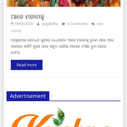
ଆହେ ମହାବାହୁ
09/05/2026
yugabdha
0 Comments
ଆହେ
ମହାବାହୁ
ଅଧ୍ୟାପକ ହେମନ୍ତ କୁମାର ଗନ୍ତାୟତ ଆହେ ମହାବାହୁ ତୁମେ ଥାଉ ଥାଉ
କାହାଗେ କହିବି ଦୁଃଖ ଆଉ ସବୁତ ଜାଣିଛ ମଉନେ ବସିଛ ତୁମ ଆଗେ
ମୋ’ର
Read more
Advertisement