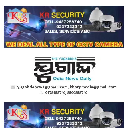
Skip
to
content
yugabdanews@gmail.com, kborpmedia@gmail.com
9178158740, 8599858740