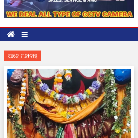
ଆହେ ମହାବାହୁ