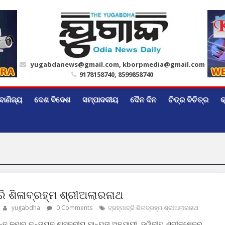
yugabdanews@gmail.com, kborpmedia@gmail.com
9178158740, 8599858740
ବାଣିଜ୍ୟ
ଦେଶ ବିଦେଶ
ସମ୍ପାଦକୀୟ
ଦୈନ ଦିନ
ଚିତ୍ର ବିଚିତ୍ର
କ
୍ରି ଶିଳାବ୍ରହ୍ମ ଶ୍ରୀଅଲାରନାଥ
yugabdha
0 Comments
ବ୍ରହ୍ମାଦ୍ରି ଶିଳାବ୍ରହ୍ମ ଶ୍ରୀଅଲାରନାଥ
ତ କୁମାର ଗନ୍ତାୟତ ଶାସ୍ତ୍ରୀୟ ମାନ୍ୟତା ଅନୁଯାୟୀ, ଦ୍ୱିତୀୟ ଶ୍ରୀକ୍ଷେତ୍ର