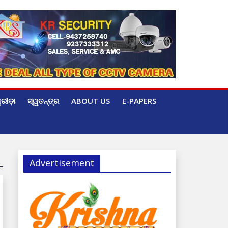
୍ରୀଡ଼ା
ସ୍ୱତନ୍ତ୍ର
ABOUT US
E-PAPERS
Advertisement