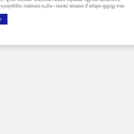
 ବ୍ରହ୍ମଗିରିର ଅଲାରନାଥ ମନ୍ଦିର। ଅଣସର ସମୟରେ ହିଁ ସର୍ବାଧିକ ଗୁରୁତ୍ୱ ବହନ
e