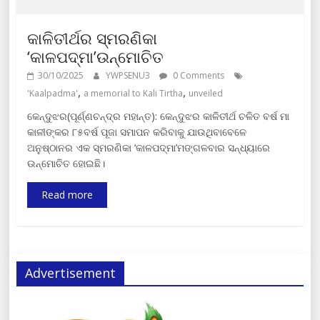
କାଳିତୀର୍ଥର ସ୍ମରଣିକା
‘କାଳପଦ୍ମା’ଉନ୍ମୋଚିତ
30/10/2025
YWPSENU3
0 Comments
,
,
'Kaalpadma'
a memorial to Kali Tirtha
unveiled
କେନ୍ଦୁଝର(ପୂର୍ଣ୍ଣଚନ୍ଦ୍ର ମହାନ୍ତ): କେନ୍ଦୁଝର କାଳିତୀର୍ଥ ଚଳିତ ବର୍ଷ ମା
କାଳୀଙ୍କର ୮୫ବର୍ଷ ପୂଜା ସମାପନ କରିବାକୁ ଯାଉଥିବାବେଳେ
ଅନୁଷ୍ଠାନର ଏକ ସ୍ମରଣିକା ‘କାଳପଦ୍ମା’ମଙ୍ଗଳବାର ସନ୍ଧ୍ୟାରେ
ଉନ୍ମୋଚିତ ହୋଇଛି।
Read more
Advertisement