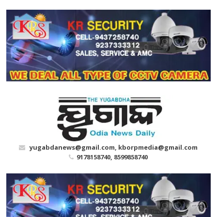
Skip
to
content
yugabdanews@gmail.com, kborpmedia@gmail.com
9178158740, 8599858740