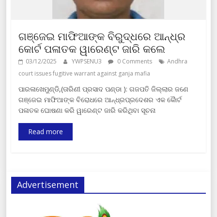
ଗଞ୍ଜେଇ ମାଫିଆଙ୍କ ବିରୁଦ୍ଧରେ ଆନ୍ଧ୍ର
କୋର୍ଟ ପଳାତକ ୱାରେଣ୍ଟ ଜାରି କଲେ
03/12/2025
YWPSENU3
0 Comments
Andhra
court issues fugitive warrant against ganja mafia
ପାରଳାଖେମୁଣ୍ଡି,(ତାରିଣୀ ପ୍ରସାଦ ପଣ୍ଡା ): ଗଜପତି ଜିଲ୍ଲାର ଜଣେ
ଗଞ୍ଜେଇ ମାଫିଆଙ୍କ ବିରୋଧରେ ଆନ୍ଧ୍ରପ୍ରଦେଶର ଏକ କୋୖର୍ଟ
ପଳାତକ ଘୋଷଣା କରି ୱାରେଣ୍ଟ ଜାରି କରିଥିବା ସୂଚନା
Read more
Advertisement