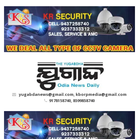
Skip
to
content
yugabdanews@gmail.com, kborpmedia@gmail.com
9178158740, 8599858740