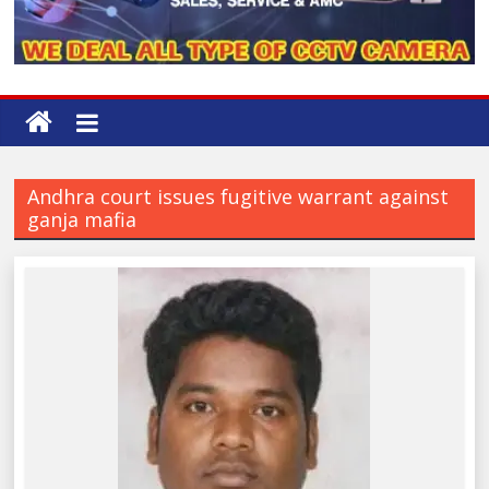
Andhra court issues fugitive warrant against
ganja mafia