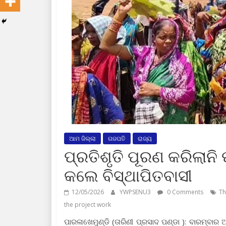
ଆମ ଜିଲ୍ଲା
ଗଜପତି
ରାଜ୍ୟ
ପ୍ରତିଶୃତି ପୂରଣ କରିଲାନ
କଲେ ବିସ୍ଥାପିତବାସୀ
12/05/2026
YWPSENU3
0 Comments
Th
the project work
ପାରଳାଖେମୁଣ୍ଡି (ତାରିଣୀ ପ୍ରସାଦ ପଣ୍ଡା ): ବାରମ୍ବା