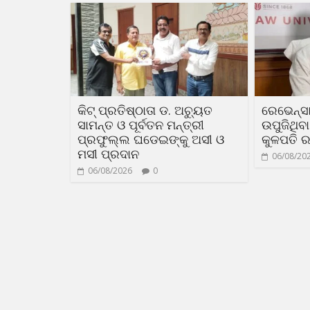
କିଟ୍ ପ୍ରତିଷ୍ଠାତା ଡ. ଅଚ୍ୟୁତ
ରେଭେନ୍ସା
ସାମନ୍ତ ଓ ପୂର୍ବତନ ମନ୍ତ୍ରୀ
ଉପୁଜିଥିବ
ପ୍ରଫୁଲ୍ଲ ଘଡେଇଙ୍କୁ ଅସୀ ଓ
କୁଳପତି ର
ମସୀ ପ୍ରଦାନ
06/08/20
06/08/2026
0