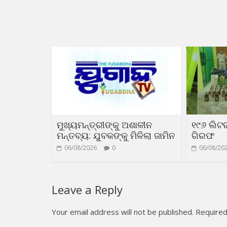
ମୁଖ୍ୟମନ୍ତ୍ରୀଙ୍କୁ ଅଶାଳୀନ
୧୯୬ ଲିଟ
ମନ୍ତବ୍ୟ: ଯୁବକଙ୍କୁ ମିଳିଲା ଜାମିନ
ଗିରଫ
06/08/2026
0
06/08/20
Leave a Reply
Your email address will not be published.
Required