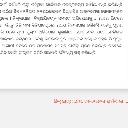
ର୍ଘ ବର୍ଷଧରି ଚାଲୁ ରହିଥିବା ଛେଳିଗଡ ଜଳପ୍ରକଳ୍ପ କାର୍ଯ୍ୟ ବନ୍ଦ କରିଛନ୍ତି
 30 ତାରିଖ ଦିନ ଛେଳିଗଡ ଜଳପ୍ରକଳ୍ପର ବିସ୍ଥାପିତ ଅଞ୍ଚଳବାସୀ ସେମାନଙ୍କର
ଥିଲେ l ଜିଲ୍ଲାପାଳ ବିସ୍ଥାପିତଙ୍କ ସମସ୍ତ ଅଭିଯୋଗକୁ 3 ମାସର ଭିତରେ
 l କିନ୍ତୁ ତିନି ମାସ ବିତିଯାଇଥିଲେ ମଧ୍ୟ ଜିଲ୍ଲାପାଳ କୌଣସି ଦାବୀକୁ ପୂରଣ
ୟଗିରି ଠାରେ ଥିବା ଯୁଗ୍ମ ଅଭିଯୋଗ ଶୁଣାଣିରେ ଯୋଗଦେବା ପରେ ଛେଳିଗଡ
ସାକ୍ଷାତ କରିଥିଲେ l ତେଣୁ ଗତକାଲି ବୁଡି ଅଞ୍ଚଳର ଶତାଧିକ ମହିଳା ଓ ପୁରୁଷ
ହ ଆଗାମୀ ଦିନରେ ଯଦି ପ୍ରଶାସନ ସମସ୍ତ ଦାବୀକୁ ପୂରଣ ନକରନ୍ତି ତାହେଲେ
ିବ ବୋଲି ସଂଗ୍ରାମ ସମିତି ସଭାପତି ଚୈତନ୍ୟ ସାହୁ କହିଛନ୍ତି.
ଜିଲ୍ଲାସ୍ତରୀୟ ସଚେତନତା କର୍ମଶାଳା