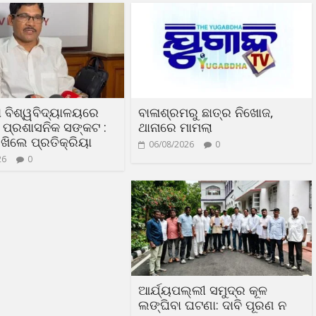
 ବିଶ୍ୱବିଦ୍ୟାଳୟରେ
ବାଳାଶ୍ରମରୁ ଛାତ୍ର ନିଖୋଜ,
ା ପ୍ରଶାସନିକ ସଙ୍କଟ :
ଥାନାରେ ମାମଲା
ଖିଲେ ପ୍ରତିକ୍ରିୟା
06/08/2026
0
26
0
ଆର୍ଯ୍ୟପଲ୍ଲୀ ସମୁଦ୍ର କୂଳ
ଲଙ୍ଘିବା ଘଟଣା: ଦାବି ପୂରଣ ନ