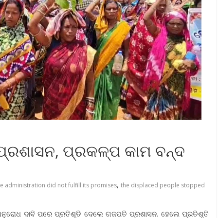
ି ପ୍ରଶାସନ, ପ୍ରକଳ୍ପ କାମ ବନ୍ଦ
,
e administration did not fulfill its promises
the displaced people stopped
ର ଅନୁରୋଧ ଦାବି ପରେ ପ୍ରତିଶୃତି ଦେଲେ ଗଜପତି ପ୍ରଶାସନ. ହେଲେ ପ୍ରତିଶୃତି