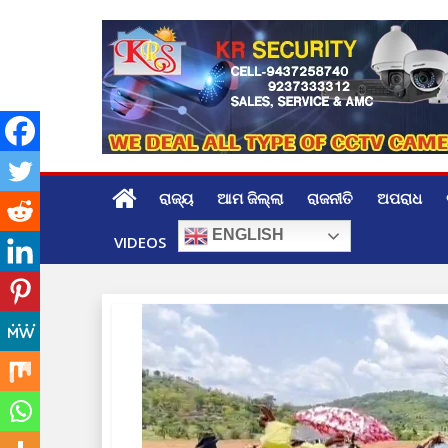
Skip
to
content
ରାଜ୍ୟ
ଆମ ଜିଲ୍ଲା
ରାଜନୀତି
ଅପରାଧ
ENGLISH
VIDEOS