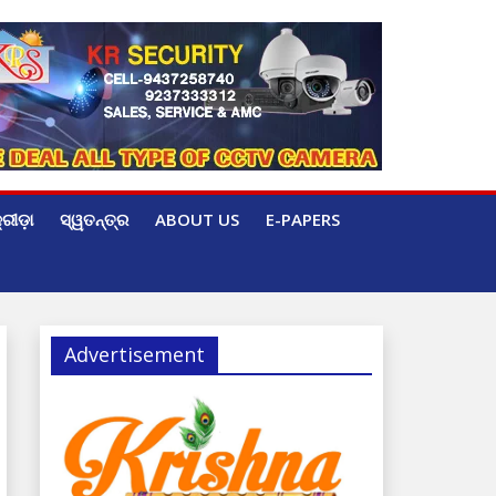
୍ରୀଡ଼ା
ସ୍ୱତନ୍ତ୍ର
ABOUT US
E-PAPERS
Advertisement