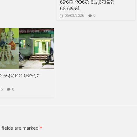
ହେଲେ ୧୦ରେ ଆନ୍ଦୋଳନ
ଚେତାବନୀ
06/08/2026
0
ର ଚୋରାମଦ ଜବତ,୯
26
0
 fields are marked
*