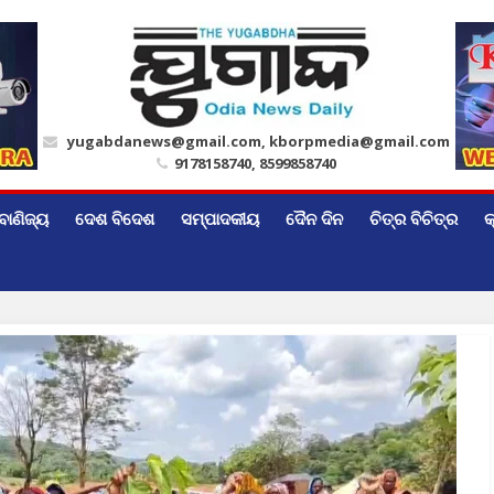
yugabdanews@gmail.com, kborpmedia@gmail.com
9178158740, 8599858740
ବାଣିଜ୍ୟ
ଦେଶ ବିଦେଶ
ସମ୍ପାଦକୀୟ
ଦୈନ ଦିନ
ଚିତ୍ର ବିଚିତ୍ର
କ