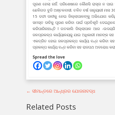
ପୂରଣ ହେଲା ନାହିଁ. ପରିଶେଷରେ କୌଣସି ରାସ୍ତା ନ ପାଇ ଦୀ
ଛେଳିଗଡ ବୁଡି ଅଞ୍ଚଳବାସୀ. ଚଳିତ ବର୍ଷ ଜାନୁୟାରୀ ମାସ
15 ଦଫା ଦାବୀକୁ ନେଇ ଜିଲ୍ଲାପାଳଙ୍କୁ ଅଭିଯୋଗ କରି
ସମସ୍ତ ଦାବିକୁ ପୂରଣ କରିବା ପାଇଁ ପ୍ରତିଶୃତି ଦେଇଥିଲେ
କରିପାରିନାହାନ୍ତି l ଗତକାଲି ଜିଲ୍ଲାପାଳ ଆର -ଉଦ
ଜଳପ୍ରକଳ୍ପ କାର୍ଯ୍ୟାଳୟକୁ ଯାଇ ଅଧିକାରୀ ମାନଙ୍କ ସହ 
ଏକତ୍ରିତ ହୋଇ ଜଳପ୍ରକଳ୍ପ କାର୍ଯ୍ୟ ବନ୍ଦ କରିବା ସ
ପ୍ରକଳ୍ପ କାର୍ଯ୍ୟ ବନ୍ଦ କରିବା ସହ ରାଜପଥ ଅବରୋଧ କରାଯ
Spread the love
←
ସୀମାନ୍ତରେ ଆନ୍ଧ୍ରର ଯୋଜନାବଦ୍ଧ
Related Posts