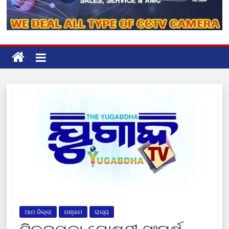
ଆମ ଜିଲ୍ଲା
ଗଞ୍ଜାମ
ରାଜ୍ୟ