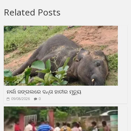
Related Posts
ନର୍ଲା ଜଙ୍ଗଲରେ ଦନ୍ତା ହାତୀର ମୃତ୍ୟୁ
09/08/2026
0