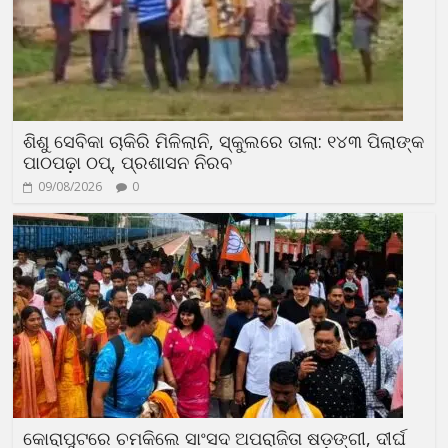
ଶିଶୁ ସେବିକା ଚାକିରି ମିଳିଲାନି, ସ୍କୁଲରେ ତାଲା: ୧୪୩ ପିଲାଙ୍କ
ପାଠପଢ଼ା ଠପ୍, ପ୍ରଶାସନ ନିରବ
09/08/2026
0
କୋରାପୁଟରେ ଚମକିଲେ ସାଂସଦ ଅପରାଜିତା ଷଡ଼ଙ୍ଗୀ, ଦୀର୍ଘ