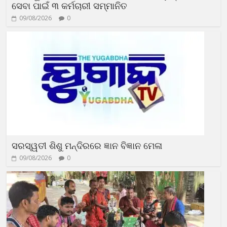
ସେବା ପାଇଁ ୩ କର୍ମଚାରୀ ସମ୍ମାନିତ
09/08/2026
0
ସରସ୍ୱତୀ ଶିଶୁ ମନ୍ଦିରରେ ଜ୍ଞାନ ବିଜ୍ଞାନ ମେଳା
09/08/2026
0