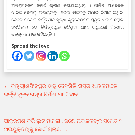
ଅପରାହ୍ନରେ କୋର୍ଟ ଚାଲାଣ କରାଯାଇଥିଲା । ଜାମିନ ଆବେଦନ
ଖାରଜ ହେବାରୁ ଉଭୟଙ୍କୁ ଜେଲ ହାଜତକୁ ପଠାଇ ଦିଆଯାଇଥିବା
ବେଳେ ମନୋଜ ବର୍ତ୍ତମାନ ସୁଦ୍ଧା ଭୁବନେଶ୍ବର ସ୍ଥିତ ଏକ ଘରୋଇ
ହସ୍ପିଟାଲ ରେ ଚିକିତ୍ସାଧିନ ରହିଥିବା ଥାନା ଅଧିକାରୀ କିଶୋର
ଚନ୍ଦ୍ର ସାମଲ କହିଛନ୍ତି ।
Spread the love
←
କଲ୍ୟାଣସିଂହପୁର ଠାରୁ ଦେବଗିରି ରାସ୍ତା ଖାଲକମାରେ
ଭର୍ତ୍ତି ନୂତନ ରାସ୍ତା ନିର୍ମାଣ ପାଇଁ ଦାବୀ
ଆକ୍ରମଣ କରି ଲୁଟ ମାମଲା : ଜଣେ ନାବାଳକଙ୍କ ସମେତ ୨
ଅଭିଯୁକ୍ତଙ୍କୁ କୋର୍ଟ ଚାଲାଣ
→