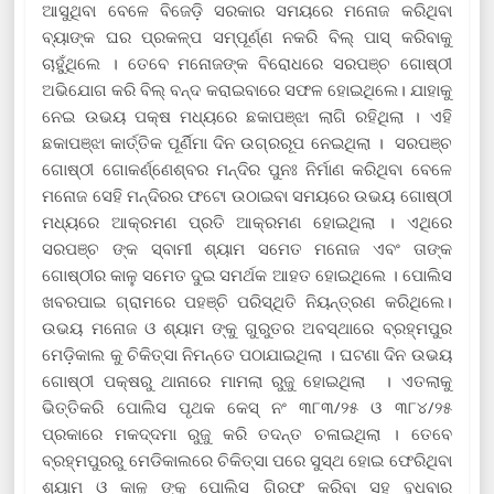
ଆସୁଥିବା ବେଳେ ବିଜେଡ଼ି ସରକାର ସମୟରେ ମନୋଜ କରିଥିବା
ବ୍ୟାଙ୍କ ଘର ପ୍ରକଳ୍ପ ସମ୍ପୂର୍ଣ୍ଣ ନକରି ବିଲ୍ ପାସ୍ କରିବାକୁ
ଚାହୁଁଥିଲେ । ତେବେ ମନୋଜଙ୍କ ବିରୋଧରେ ସରପଞ୍ଚ ଗୋଷ୍ଠୀ
ଅଭିଯୋଗ କରି ବିଲ୍ ବନ୍ଦ କରାଇବାରେ ସଫଳ ହୋଇଥିଲେ। ଯାହାକୁ
ନେଇ ଉଭୟ ପକ୍ଷ ମଧ୍ୟରେ ଛକାପଞ୍ଝା ଲାଗି ରହିଥିଲା । ଏହି
ଛକାପଞ୍ଝା କାର୍ତ୍ତିକ ପୂର୍ଣିମା ଦିନ ଉଗ୍ରରୂପ ନେଇଥିଲା । ସରପଞ୍ଚ
ଗୋଷ୍ଠୀ ଗୋକର୍ଣ୍ଣେଶ୍ବର ମନ୍ଦିର ପୁନଃ ନିର୍ମାଣ କରିଥିବା ବେଳେ
ମନୋଜ ସେହି ମନ୍ଦିରର ଫଟୋ ଉଠାଇବା ସମୟରେ ଉଭୟ ଗୋଷ୍ଠୀ
ମଧ୍ୟରେ ଆକ୍ରମଣ ପ୍ରତି ଆକ୍ରମଣ ହୋଇଥିଲା । ଏଥିରେ
ସରପଞ୍ଚ ଙ୍କ ସ୍ବାମୀ ଶ୍ୟାମ ସମେତ ମନୋଜ ଏବଂ ତାଙ୍କ
ଗୋଷ୍ଠୀର କାଳୁ ସମେତ ଦୁଇ ସମର୍ଥକ ଆହତ ହୋଇଥିଲେ । ପୋଲିସ
ଖବରପାଇ ଗ୍ରାମରେ ପହଞ୍ଚି ପରିସ୍ଥିତି ନିୟନ୍ତ୍ରଣ କରିଥିଲେ।
ଉଭୟ ମନୋଜ ଓ ଶ୍ୟାମ ଙ୍କୁ ଗୁରୁତର ଅବସ୍ଥାରେ ବ୍ରହ୍ମପୁର
ମେଡ଼ିକାଲ କୁ ଚିକିତ୍ସା ନିମନ୍ତେ ପଠାଯାଇଥିଲା । ଘଟଣା ଦିନ ଉଭୟ
ଗୋଷ୍ଠୀ ପକ୍ଷରୁ ଥାନାରେ ମାମଲା ରୁଜୁ ହୋଇଥିଲା । ଏତଲାକୁ
ଭିତ୍ତିକରି ପୋଲିସ ପୃଥକ କେସ୍ ନଂ ୩୮୩/୨୫ ଓ ୩୮୪/୨୫
ପ୍ରକାରେ ମକଦ୍ଦମା ରୁଜୁ କରି ତଦନ୍ତ ଚଳାଇଥିଲା । ତେବେ
ବ୍ରହ୍ମପୁରରୁ ମେଡିକାଲରେ ଚିକିତ୍ସା ପରେ ସୁସ୍ଥ ହୋଇ ଫେରିଥିବା
ଶ୍ୟାମ ଓ କାଳୁ ଙ୍କୁ ପୋଲିସ ଗିରଫ କରିବା ସହ ବୁଧବାର