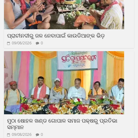
ପ୍ରାଚୀନଦୀରୁ ଜଳ ନେବାପାଇଁ କାଉଡିଆଙ୍କ ଭିଡ଼
09/08/2026
0
ମୁଠା ଷୋହଳ ଖଣ୍ଡ ଗୋପାଳ ସମାଜ ପକ୍ଷରୁ ପ୍ରତିଭା
ସମ୍ମାନ
09/08/2026
0