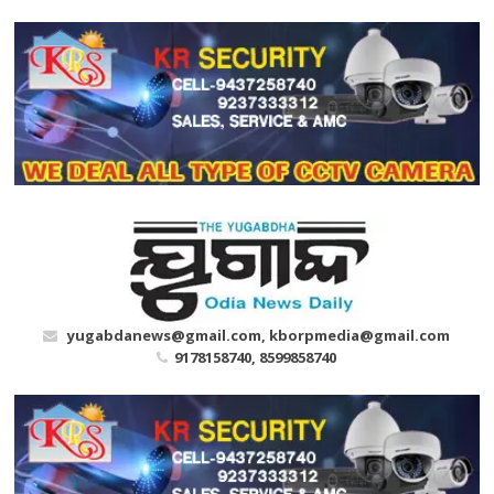
Skip
to
content
yugabdanews@gmail.com, kborpmedia@gmail.com
9178158740, 8599858740