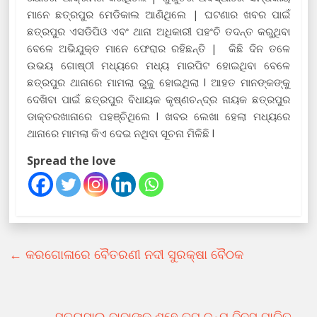
ମାନେ ଛତ୍ରପୁର ମେଡିକାଲ ଆଣିଥିଲେ | ଘଟଣାର ଖବର ପାଇଁ
ଛତ୍ରପୁର ଏସଡିପିଓ ଏବଂ ଥାନା ଅଧିକାରୀ ପହଂଚି ତଦନ୍ତ କରୁଥିବା
ବେଳେ ଅଭିଯୁକ୍ତ ମାନେ ଫେରାର ରହିଛନ୍ତି | କିଛି ଦିନ ତଳେ
ଉଭୟ ଗୋଷ୍ଠୀ ମଧ୍ୟରେ ମଧ୍ୟ ମାରପିଟ ହୋଇଥିବା ବେଳେ
ଛତ୍ରପୁର ଥାନାରେ ମାମଲା ରୁଜୁ ହୋଇଥିଲା l ଆହତ ମାନଙ୍କଙ୍କୁ
ଦେଖିବା ପାଇଁ ଛତ୍ରପୁର ବିଧାୟକ କୃଷ୍ଣଚନ୍ଦ୍ର ନାୟକ ଛତ୍ରପୁର
ଡାକ୍ତରଖାନାରେ ପହଞ୍ଚିଥିଲେ l ଖବର ଲେଖା ହେଲା ମଧ୍ୟରେ
ଥାନାରେ ମାମଲା କିଏ ଦେଇ ନଥିବା ସୂଚନା ମିଳିଛି l
Spread the love
←
କରଗୋଳାରେ ବୈତରଣୀ ନଦୀ ସୁରକ୍ଷା ବୈଠକ
ସତ୍ୟସାଇ ବାବାଙ୍କ ଶହେ ତମ ଜନ୍ମ ଦିବସ ପାଳିତ
→