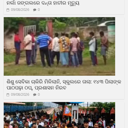
ନର୍ଲା ଜଙ୍ଗଲରେ ଦନ୍ତା ହାତୀର ମୃତ୍ୟୁ
09/08/2026
0
ଶିଶୁ ସେବିକା ଚାକିରି ମିଳିଲାନି, ସ୍କୁଲରେ ତାଲା: ୧୪୩ ପିଲାଙ୍କ
ପାଠପଢ଼ା ଠପ୍, ପ୍ରଶାସନ ନିରବ
09/08/2026
0