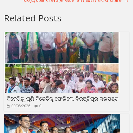
Related Posts
ବିଜେପିରୁ ପୁଣି ବିଜେଡିକୁ ଫେରିଲେ ବିରଞ୍ଚିପୁର ସରପଞ୍ଚ
09/08/2026
0