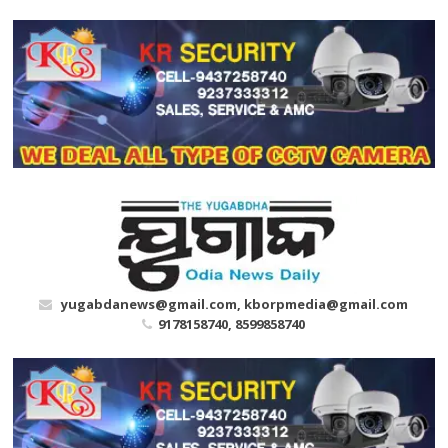
Skip
to
content
yugabdanews@gmail.com, kborpmedia@gmail.com
9178158740, 8599858740