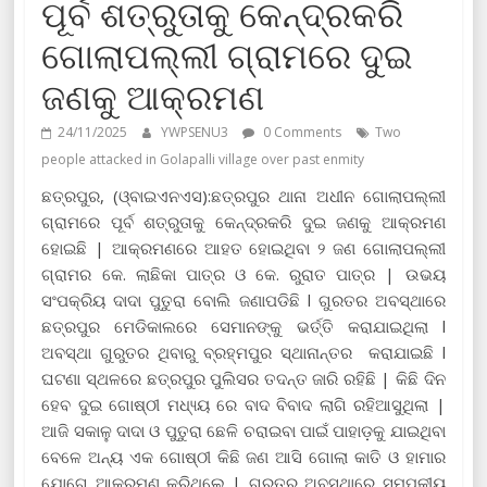
ପୂର୍ବ ଶତ୍ରୁତାକୁ କେନ୍ଦ୍ରକରି
ଗୋଲାପଲ୍ଲୀ ଗ୍ରାମରେ ଦୁଇ
ଜଣକୁ ଆକ୍ରମଣ
24/11/2025
YWPSENU3
0 Comments
Two
people attacked in Golapalli village over past enmity
ଛତ୍ରପୁର, (ଓ୍ବାଇଏନଏସ):ଛତ୍ରପୁର ଥାନା ଅଧୀନ ଗୋଲାପଲ୍ଲୀ
ଗ୍ରାମରେ ପୂର୍ବ ଶତ୍ରୁତାକୁ କେନ୍ଦ୍ରକରି ଦୁଇ ଜଣକୁ ଆକ୍ରମଣ
ହୋଇଛି | ଆକ୍ରମଣରେ ଆହତ ହୋଇଥିବା ୨ ଜଣ ଗୋଲାପଲ୍ଲୀ
ଗ୍ରାମର କେ. ଲାଛିକା ପାତ୍ର ଓ କେ. ରୁରାତ ପାତ୍ର | ଉଭୟ
ସଂପକ୍ରିୟ ଦାଦା ପୁତୁରା ବୋଲି ଜଣାପଡିଛି l ଗୁରତର ଅବସ୍ଥାରେ
ଛତ୍ରପୁର ମେଡିକାଲରେ ସେମାନଙ୍କୁ ଭର୍ତ୍ତି କରାଯାଇଥିଲା l
ଅବସ୍ଥା ଗୁରୁତର ଥିବାରୁ ବ୍ରହ୍ମପୁର ସ୍ଥାନାନ୍ତର କରାଯାଇଛି l
ଘଟଣା ସ୍ଥଳରେ ଛତ୍ରପୁର ପୁଲିସର ତଦନ୍ତ ଜାରି ରହିଛି | କିଛି ଦିନ
ହେବ ଦୁଇ ଗୋଷ୍ଠୀ ମଧ୍ୟ୍ୟ ରେ ବାଦ ବିବାଦ ଲାଗି ରହିଆସୁଥିଲା |
ଆଜି ସକାଳୁ ଦାଦା ଓ ପୁତୁରା ଛେଳି ଚରାଇବା ପାଇଁ ପାହାଡ଼କୁ ଯାଇଥିବା
ବେଳେ ଅନ୍ୟ ଏକ ଗୋଷ୍ଠୀ କିଛି ଜଣ ଆସି ଗୋଲା କାତି ଓ ହାମାର
ଯୋଗେ ଆକ୍ରମଣ କରିଥିଲେ | ଗୁରୁତର ଅବସ୍ଥାରେ ସମ୍ପକୀୟ