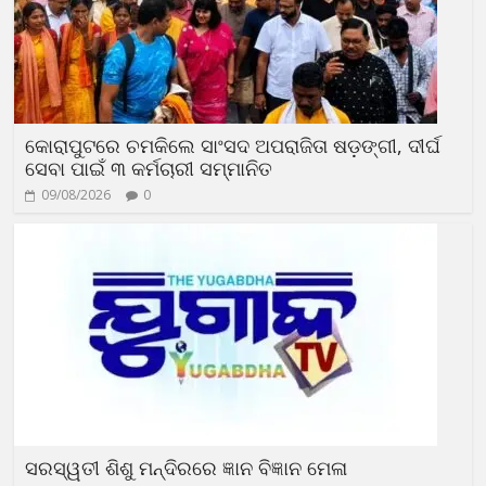
କୋରାପୁଟରେ ଚମକିଲେ ସାଂସଦ ଅପରାଜିତା ଷଡ଼ଙ୍ଗୀ, ଦୀର୍ଘ
ସେବା ପାଇଁ ୩ କର୍ମଚାରୀ ସମ୍ମାନିତ
09/08/2026
0
ସରସ୍ୱତୀ ଶିଶୁ ମନ୍ଦିରରେ ଜ୍ଞାନ ବିଜ୍ଞାନ ମେଳା