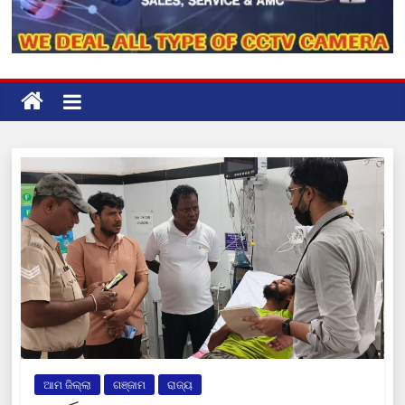
ଆମ ଜିଲ୍ଲା
ଗଞ୍ଜାମ
ରାଜ୍ୟ