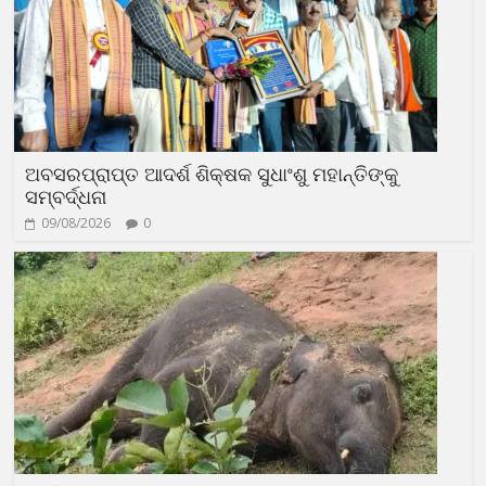
ଅବସରପ୍ରାପ୍ତ ଆଦର୍ଶ ଶିକ୍ଷକ ସୁଧାଂଶୁ ମହାନ୍ତିଙ୍କୁ
ସମ୍ବର୍ଦ୍ଧନା
09/08/2026
0