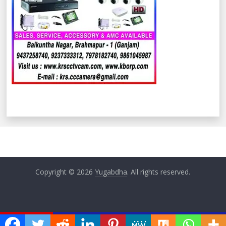
Copyright © 2026
Yugabdha
. All rights reserved.
ଏବେ ଏବେ
କୁ ଫେରିଲେ ବିରଞ୍ଚିପୁର ସରପଞ୍ଚ
ଅବସରପ୍ରାପ୍ତ ଆଦର୍ଶ ଶିକ୍ଷକ ସୁଧାଂଶୁ