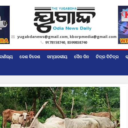
yugabdanews@gmail.com, kborpmedia@gmail.com
9178158740, 8599858740
ବାଣିଜ୍ୟ
ଦେଶ ବିଦେଶ
ସମ୍ପାଦକୀୟ
ଦୈନ ଦିନ
ଚିତ୍ର ବିଚିତ୍ର
କ