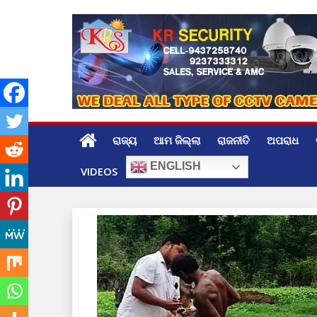
Skip
to
content
ରାଜ୍ୟ
ଆମ ଜିଲ୍ଲା
ରାଜନୀତି
ଅପରାଧ
ENGLISH
VIDEOS