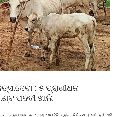
କିତ୍ସାସେବା : ୫ ପ୍ରାଣୀଧନ
ାଣ୍ଟ ପଦବୀ ଖାଲି
େକ ଗ୍ରାମାଞ୍ଚଳରେ ସ୍ଥାଣୁ ପାଲଟିଛି ପ୍ରାଣୀ ଚିକିତ୍ସା । ବର୍ଷ ବର୍ଷ ଧରି