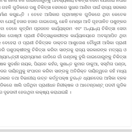
କାଂଶ ଜନତା ନିଜ ଗାଇଗୋରୁଙ୍କୁ ଆବଶ୍ୟକୀୟ ଚିକିତ୍ସା ସେବା ଯୋଗାଇ ନପାରି
ଁ ଗହଳି ଗୁଡିକରେ ପଶୁ ଚିକିତ୍ସା ସେବାରେ ସୁଧାର ଆଣିବା ପାଇଁ ରାଜ୍ୟ ସରକାର
ିର୍ମାଣ କରୁଛନ୍ତି । ତେବେ ଆସିକାର ଗ୍ରାମାଞ୍ଚଳ ଗୁଡିକରେ ଥିବା କେତେକ
ିବା ଯୋଗୁଁ ହଜାର ହଜାର ଗାଇଗୋରୁ, ଛେଳି ମେଣ୍ଢା ଆଦି ଗୃହପାଳିତ ପଶୁଙ୍କର
ବେଳେ କୃତ୍ରିମ ପ୍ରଜନନ କାର୍ଯ୍ୟକ୍ରମ ଏବଂ ଅନ୍ୟାନ୍ୟ ଚିକିତ୍ସା ସେବା
ଗୋଷ୍ଠୀ ପ୍ରାଣୀ ଚିକିତ୍ସାଧିକାରୀଙ୍କ କାର୍ଯ୍ୟାଳୟରେ ଅବସ୍ଥାପିତ ଥିବା
େଖର ବେହେରା ଓ ପ୍ରାଣୀ ଚିକିତ୍ସକ ଡାକ୍ତର ଆଶୁତୋଶ ଚୌଧୁରୀ ଆସିକା ପ୍ରାଣୀ
ି ପଶୁପକ୍ଷୀଙ୍କୁ ଚିକିତ୍ସା କରିବା ସାଙ୍ଗକୁ ରାଜ୍ୟ ସରକାରଙ୍କ ମତ୍ସ୍ୟ ଓ
ମନ୍ତ୍ରୀ ଭ୍ରାମ୍ୟମାଣ ଗାଡିରେ ଗାଁ ଗଣ୍ଡାକୁ ବୁଲି ଗାଇଗୋରୁଙ୍କୁ ଚିକିତ୍ସା
୍ଷକ ସୁଦର୍ଶନ ନାୟକ, ପିୟଜନ କହଁର, ସୁଶାନ୍ତ କୁମାର ଡାକୁଆ, ସସ୍ମିତା ପଣ୍ଡା,
ିଜର ଦାୟିତ୍ୱକୁ ସଂପାଦନ କରିବା ସାଙ୍ଗକୁ ଅତିରିକ୍ତ ଦାୟିତ୍ୱରେ ରହି ମଧ୍ୟ
 ସରକାର ତଥା ବିଭାଗୀୟ ଉଚ୍ଚ କର୍ତ୍ତୃପକ୍ଷ ତୁରନ୍ତ ଧ୍ୟାନଦେଇ ଆସିକା ବ୍ଳକ
ଡିକରେ ଖାଲି ପଡିଥିବା ପ୍ରାଣୀଧନ ନିରୀକ୍ଷକ ଓ ଆଟେଣ୍ଡାଣ୍ଟ୍ ପଦବୀ ଗୁଡିକ
 ଦୃଢଦାବୀ ହେଉଥିବା ଲକ୍ଷ୍ୟ କରାଯାଇଛି ।