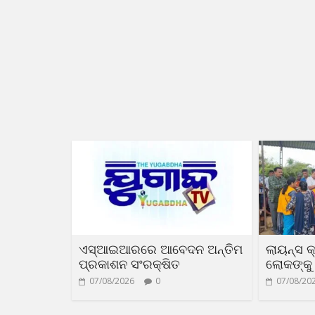
ଏସ୍‌ଆଇଆରରେ ଆବେଦନ ଅନ୍ତିମ
ଲାୟନ୍ସ କ
ପ୍ରକାଶନ ସଂରକ୍ଷିତ
ଲୋକଙ୍କୁ 
07/08/2026
0
07/08/20