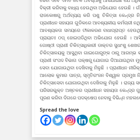
ସେବା ଏବେ ଏମିତି ଜଟିଳ ଅବସ୍ଥାକୁ ଆସିଯାଇଛି ଯେ ଅଧି
ବିକ୍ରୀ କରିବାକୁ ବାଧ୍ୟ ହେଉଥିବା ଅଭିଯୋଗ ହେଉଛି । ଗା
ରାଜକୋଷରୁ ଅର୍ଥବ୍ୟୟ କରି ପଶୁ ଚିକିତ୍ସା କେନ୍ଦ୍ର ନ
ପ୍ରାଣୀଧନ ସହାୟତା ଗୁଡିକରେ ଆବଶ୍ୟକୀୟ କର୍ମଚାରୀ ନଥ
ଆବଶ୍ୟକତା ସମୟରେ ଟୀକାକରଣ ବାଧାପ୍ରାପ୍ତ ହେଉଥିବା 
ପ୍ରାୟତଃ ଠପ୍ ହୋଇପଡିଥିବା ଅଭିଯୋଗ ହେଉଛି । ଆସିକା 
ଗୋଷ୍ଠୀ ପ୍ରାଣୀ ଚିକିତ୍ସାଧିକାରୀ ଡାକ୍ତର ସୁଧାଂଶୁ ଶ
ଚିକିତ୍ସାଳୟକୁ ଆସୁଥିବା ଗାଇଗୋରୁଙ୍କ ଠାରୁ ଆରମ୍ଭ କର
ପ୍ରାଣୀ ସଂପଦ ବିଭାଗ ପକ୍ଷରୁ ଯୋଗାଇ ଦିଆଯାଇଥିବା ମୁଖ୍ୟ
ସେବା ଯୋଗାଉଥିବା ଦେଖିବାକୁ ମିଳୁଛି । ପ୍ରାଣୀଧନ ନୀରିକ
ଆଲୋକ କୁମାର ପାତ୍ର, ସ୍ମୃତିରଂଜନ ବିଶ୍ୱାଳ ପ୍ରମୁଖ ନ
ଚିକିତ୍ସାସେବା ଯୋଗାଉଥିବା ଦେଖିବାକୁ ମିଳୁଛି । ରାଜ୍ୟ
ପରିସରଭୁକ୍ତ ଅଞ୍ଚଳର ପ୍ରାଣୀଧନ ସହାୟତା କେନ୍ଦ୍ର ଗୁ
ପୂରଣ କରିବା ଦିଗରେ ପଦକ୍ଷେପ ନେବାକୁ ବିଭିନ୍ନ ମହଲରେ
Spread the love