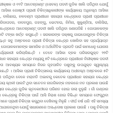
ିରୀକ୍ଷକ ଓ ୧୧ଟି ଆଟେଣ୍ଡାଣ୍ଟ (ସେବକ) ପଦବୀ ଗୁଡିକ ଖାଲି ପଡିିଥିବା ଯୋଗୁଁ
ଆସିକା ଗୋଷ୍ଠୀ ପ୍ରାଣୀ ଚିକିତ୍ସାଧିକାରୀଙ୍କ କାର୍ଯ୍ୟାଳୟ ଅଧିନସ୍ଥ ଆସିକା
 ବାଲିଛାଇ, ନଳବଣ୍ଟା ପ୍ରାଣୀଧନ ସହାୟତା କେନ୍ଦ୍ରରେ ପ୍ରାଣୀ ପ୍ରାଣୀଧନ
ଡାପଦର, ବାବନପୁର, ଗହଙ୍ଗୁ, ଭେଟନଇ, ନିମିନା, ଖୁକୁଣ୍ଡିଆ, ବାଲିସିରା,
 କେନ୍ଦ୍ରରେ ଆଟେଣ୍ଡାଣ୍ଟ୍ ପଦବୀ ଖାଲି ପଡିଥିବା ଜଣାପଡିଛି । ଗୋପାଳକଙ୍କ
ଟି ଟଙ୍କା ଖର୍ଚ୍ଚ କରୁଛନ୍ତି । ସରକାରଙ୍କ ପକ୍ଷରୁ ଗାଇଗୋରୁଙ୍କ ଚିକିତ୍ସା
ନ୍ତ ସବୁ ଅଞ୍ଚଳରେ ପ୍ରାଣୀ ଚିକିତ୍ସା କେନ୍ଦ୍ର ଖୋଲିବା ସହ ପ୍ରର୍ଯ୍ୟାପ୍ତ
ଗୋପାଳକମାନଙ୍କ ସାମାଜିକ ଓ ଅର୍ଥନୈତିକ ପ୍ରଗତି ପାଇଁ କାମଧେନୁ ଯୋଜନା
ଯ୍ୟକାରୀ କରିଚାଲିଛନ୍ତି । ତେବେ ଆସିକା ବ୍ଳକ ପରିସରଭୁକ୍ତ ୨୭ଟି
ୀଧନ ସହାୟତା କେନ୍ଦ୍ର ମଧ୍ୟରୁ ୫ଟି କେନ୍ଦ୍ରରେ ପ୍ରାଣୀଧନ ନିରୀକ୍ଷକ ପଦବୀ
ଜନତା ଆବଶ୍ୟକ ସମୟରେ ନିଜର ଗୃହପାଳିତ ପଶୁଙ୍କୁ ଉପଯୁକ୍ତ ସ୍ୱାସ୍ଥ୍ୟ
ନ୍ତି । ଆସିକା ପ୍ରାଣୀ ଚିକିତ୍ସାଳୟ କାର୍ଯ୍ୟାଳୟ ଅଧୀନସ୍ଥ ଅଞ୍ଚଳରେ ୫ଟି
ଲି ପଡିଥିବା ବେଳେ ମରାମତି ଅଭାବରୁ କେତେକ ପ୍ରାଣୀଧନ ସହାୟତା କେନ୍ଦ୍ର
ଶ୍ରୟ ସ୍ଥଳୀ ପାଲଟି ଥିବା ସଚେତନ ନାଗରିକଙ୍କ ମହଲରେ ମତ ପ୍ରକାଶ ପାଉଛି
ୟତା କେନ୍ଦ୍ର ଗୁଡିକ ଭୂତକୋଠୀରେ ପରିଣତ ହୋଇ ତାଲା ଝୁଲୁଛି । ଗାଁ ଗଣ୍ଡାର
 କେନ୍ଦ୍ରକୁ ଚିକିତ୍ସା ପାଇଁ ଆସି ନିରାଶ ହୋଇ ବିଭିନ୍ନ ସମୟରେ ଫେରୁଥିବା
 ପ୍ରାଣୀ ଚିକିତ୍ସା କରୁଥିବା ଦେଖିବାକୁ ମିଳୁଛି । ଦୀର୍ଘ ବର୍ଷ ଧରି ଏହି ସମସ୍ୟା
ିଆଯାଉନଥିବା ଯୋଗୁଁ ସାଧାରଣରେ ଅସନ୍ତୋଷ ପ୍ରକାଶ ପାଉଛି । ପଶୁ ଚିକିତ୍ସା