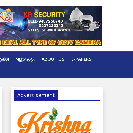
୍ରୀଡ଼ା
ସ୍ୱତନ୍ତ୍ର
ABOUT US
E-PAPERS
Advertisement