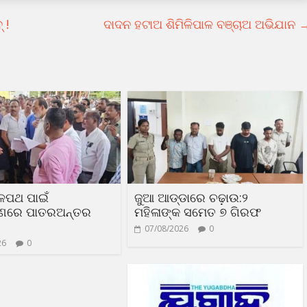
 !
ଦାଦନ ହଟାଅ ଶିମିଳିପାଳ ବଞ୍ଚାଅ ଅଭିଯାନ
ଳପଥ ପାଇଁ
ଜୁଆ ଆଡ୍ଡାରେ ଚଢ଼ାଉ:୨
ରଣରେ ପାତରଅନ୍ତର
ମହିଳାଙ୍କ ସମେତ ୭ ଗିରଫ
07/08/2026
0
26
0