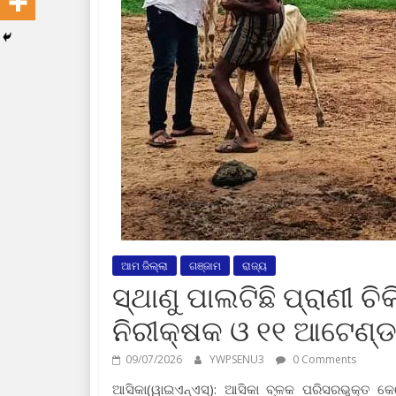
ଆମ ଜିଲ୍ଲା
ଗଞ୍ଜାମ
ରାଜ୍ୟ
ସ୍ଥାଣୁ ପାଲଟିଛି ପ୍ରାଣୀ ଚି
ନିରୀକ୍ଷକ ଓ ୧୧ ଆଟେଣ୍ଡ
09/07/2026
YWPSENU3
0 Comments
ଆସିକା(ୱାଇଏନ୍‍ଏସ୍‍): ଆସିକା ବ୍ଳକ ପରିସରଭୁକ୍ତ କେତ