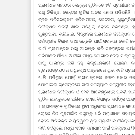
ପ୍ରାଣୀଧନ ସହାୟତା କେନ୍ଦ୍ର ଗୁଡିକରେ ୫ଟି ପ୍ରାଣୀଧନ ନ
ପଶୁ ଚିକିତ୍ସା କେନ୍ଦ୍ର ଗୁଡିକ ଅଚଳ ହୋଇ ପଡିରହିଛି । 
ବ୍ଳକ ପରିସରଭୁକ୍ତ ହରିଡାପଦର, ଭେଟନଇ, ଖୁକୁଣ୍ଡିଆ,
ନିରୀକ୍ଷକ ପଦବୀ ଖାଲି ପଡିଥିଲା ବେଳେ ନଳବଣ୍ଟା, ହରି
ଗୁଣ୍ଠପଡା, ବାଲିଛାଇ, ସିଦ୍ଧନଇ ପ୍ରାଣୀଧନ ନିରୀକ୍ଷକ
ସର୍ବାଙ୍ଗୀନ ବିକାଶ ତଥା ଉନ୍ନତି ପାଇଁ ସରକାର କୋଟି କୋ
ପାଇଁ ଗ୍ରାମାଞ୍ଚଳ ଠାରୁ ଆରମ୍ଭ କରି ସହରାଞ୍ଚଳ ପର୍ଯ୍ୟ
ପରିମାଣର ଔଷଧ ଓ ଟୀକା ମଧ୍ୟ ଯୋଗାଇ ଦେବା ସାଙ୍ଗକୁ 
ଠାରୁ ଆରମ୍ଭ କରି ବହୁ କଲ୍ୟାଣକାରୀ ଯୋଜନା କାର୍
ଗ୍ରାମପଞ୍ଚାୟତର ଅଧିନସ୍ଥ ଅଞ୍ଚଳରେ ଥିବା ୧୧ଟି ପ୍ରାଣ
ଖାଲି ପଡିଥିବା ଯୋଗୁଁ ଗ୍ରାମାଞ୍ଚଳର ହଜାର ହଜାର 
ଯୋଗାଇବା କ୍ଷେତ୍ରରେ ନାନା ସମସ୍ୟାର ସମ୍ମୁଖୀନ ହେଉଛ
ପ୍ରାଣୀଧନ ନିରୀକ୍ଷକ ଓ ୧୧ଟି ଆଟେଣ୍ଡାଣ୍ଟ୍ ପଦବୀ ଖା
ଗୁଡିକ ଲଟାବୁଦାରେ ପରିଣତ ହୋଇ ବିଷାକ୍ତ ସର୍ପଙ୍କ ଆ
। ଗ୍ରାମାଞ୍ଚଳ ଗୁଡିକରେ ଥିବା ଅଧିକାଂଶ ପ୍ରାଣୀଧନ ସହା
ଲୋକେ ନିଜ ଗୃହପାଳିତ ପଶୁଙ୍କୁ ଧରି ପ୍ରାଣୀଧନ ସହାୟତା
ବେଳେ ଅତିରିକ୍ତ ଦାୟିତ୍ୱରେ ଥିବା ପ୍ରାଣୀଧନ ନୀରିକ୍ଷକମାନେ
ଲାଗି ରହିଥିଲେ ମଧ୍ୟ ଏହାର ସମାଧାନ ପାଇଁ ପଦକ୍ଷେପ ନ