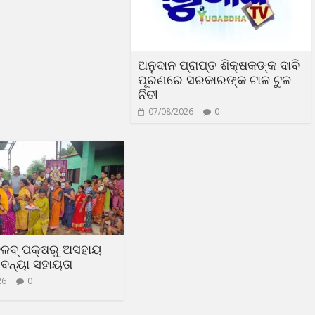
ଅନୁଦାନ ପ୍ରାପ୍ତ ଶିକ୍ଷକଙ୍କ ଦାବି
ପୂରଣରେ ସରକାରଙ୍କ ଟାଳ ଟୁଳ
ନିତୀ
07/08/2026
0
୍ଳବ୍ ପକ୍ଷରୁ ଅସହାୟ
ବନ୍ୟା ସହାୟତା
26
0