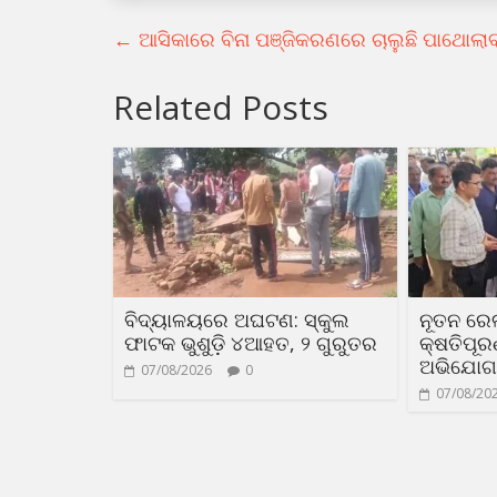
←
ଆସିକାରେ ବିନା ପଞ୍ଜିକରଣରେ ଚାଲୁଛି ପାଥୋଲାବ୍‍
Related Posts
ବିଦ୍ୟାଳୟରେ ଅଘଟଣ: ସ୍କୁଲ
ନୂତନ ରେ
ଫାଟକ ଭୁଶୁଡ଼ି ୪ଆହତ, ୨ ଗୁରୁତର
କ୍ଷତିପୂ
ଅଭିଯୋଗ
07/08/2026
0
07/08/20