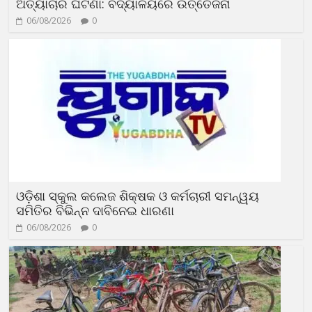
ଅତ୍ୟାଚାର ଘଟଣା: ବିଦ୍ୟାଳୟରେ ଉତ୍ତେଜନା
06/08/2026
0
ଓଡ଼ିଶା ସ୍କୁଲ କଲେଜ ଶିକ୍ଷକ ଓ କର୍ମଚାରୀ ସମନ୍ୱୟ
ସମିତିର ବିଭିନ୍ନ ଦାବିନେଇ ଧାରଣା
06/08/2026
0