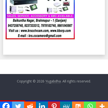
Copyright © 2026
Yugabdha
. All rights reserved.
ଏବେ ଏବେ
ୟ ବୈଠକ
ଅନୁଦାନ ପ୍ରାପ୍ତ ଶିକ୍ଷକଙ୍କ ଦାବି ପୂରଣରେ ଟାଳ ଟୁଳ ନି