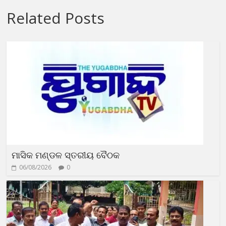
Related Posts
ମାସିକ ମଣ୍ଡଳ ସ୍ତରୀୟ ବୈଠକ
06/08/2026
0