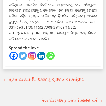
କରିଥିଲେ। ଏପରିକି ଡିକ୍ରିଧାରୀ ବ୍ୟକ୍ତିଙ୍କୁ ଦୁଇ ଅଭିଯୁକ୍ତ
ଜୀବନରେ ମାରିଦେବାକୁ ଧମକ ଦେବା ଏବଂ ହତ୍ୟା କରିବାକୁ ଚେଷ୍ଟା
କରିବା ସହିତ ପ୍ରକୃତ ମାଲିକଙ୍କୁ ବିତାଡ଼ିତ କରିଥିଲେ। ଏନେଇ
ବୁଗୁଡ଼ା ପିଏସ୍ ନମ୍ବର – ୨୮୬ ତାରିଖ ୦୭-୦୬-୨୦୨୬, U/s-
331(6)/351(3)/115(2)/308(3)/
109(1)/223
/61(2)/49/3(5) BNS ଅନୁଯାୟୀ ଉଭୟ ଅଭିଯୁକ୍ତଙ୍କୁ ଗିରଫ
କରି କୋର୍ଟ ଚାଲାଣ କରାଯାଇଛି।
Spread the love
←
ନୂତନ ପ୍ରଧାନଶିକ୍ଷକଙ୍କୁ ସ୍ବାଗତ ସମ୍ବର୍ଦ୍ଧନା
ବିଜେପିର ସାଙ୍ଗଠନିକ ମିଶ୍ରଣ ପର୍ବ
→