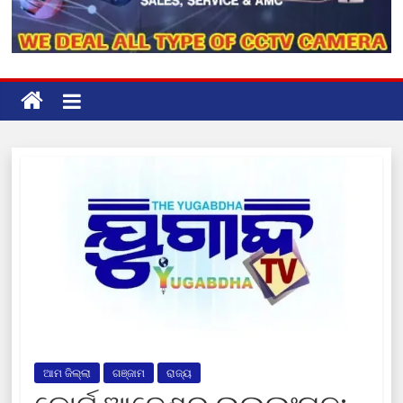
ଆମ ଜିଲ୍ଲା
ଗଞ୍ଜାମ
ରାଜ୍ୟ