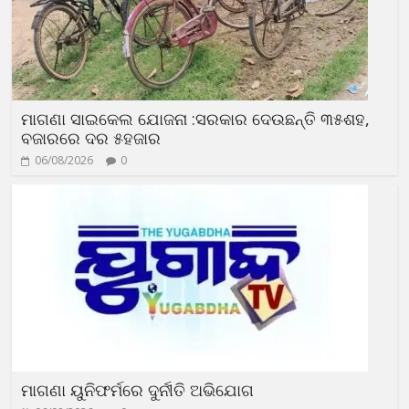
ମାଗଣା ସାଇକେଲ ଯୋଜନା :ସରକାର ଦେଉଛନ୍ତି ୩୫ଶହ,
ବଜାରରେ ଦର ୫ହଜାର
06/08/2026
0
ମାଗଣା ୟୁନିଫର୍ମରେ ଦୁର୍ନୀତି ଅଭିଯୋଗ