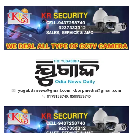
Skip
to
content
yugabdanews@gmail.com, kborpmedia@gmail.com
9178158740, 8599858740