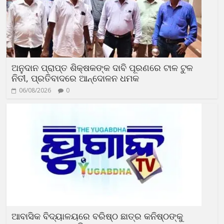
ଅନୁଦାନ ପ୍ରାପ୍ତ ଶିକ୍ଷକଙ୍କ ଦାବି ପୂରଣରେ ଟାଳ ଟୁଳ
ନିତୀ, ପ୍ରତିବାଦରେ ଆନ୍ଦୋଳନ ଧମକ
06/08/2026
0
ଆବାସିକ ବିଦ୍ୟାଳୟରେ ବରିଷ୍ଠ ଛାତ୍ର କନିଷ୍ଠଙ୍କୁ