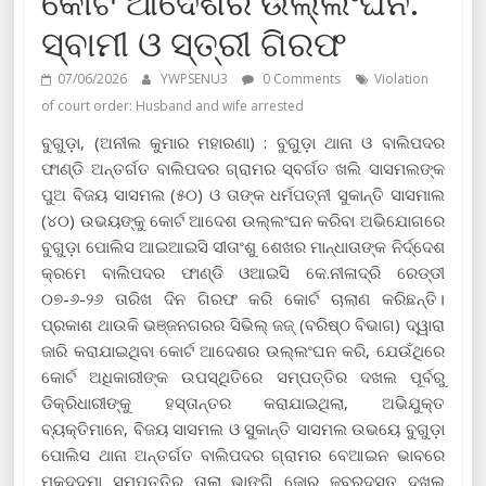
କୋର୍ଟ ଆଦେଶର ଉଲ୍ଲଂଘନ:
ସ୍ବାମୀ ଓ ସ୍ତ୍ରୀ ଗିରଫ
07/06/2026
YWPSENU3
0 Comments
Violation
of court order: Husband and wife arrested
ବୁଗୁଡ଼ା, (ଅନୀଲ କୁମାର ମହାରଣା) : ବୁଗୁଡ଼ା ଥାନା ଓ ବାଲିପଦର
ଫାଣ୍ଡି ଅନ୍ତର୍ଗତ ବାଲିପଦର ଗ୍ରାମର ସ୍ବର୍ଗତ ଖଲି ସାସମଲଙ୍କ
ପୁଅ ବିଜୟ ସାସମଲ (୫୦) ଓ ତାଙ୍କ ଧର୍ମପତ୍ନୀ ସୁକାନ୍ତି ସାସମାଲ
(୪୦) ଉଭୟଙ୍କୁ କୋର୍ଟ ଆଦେଶ ଉଲ୍ଲଂଘନ କରିବା ଅଭିଯୋଗରେ
ବୁଗୁଡ଼ା ପୋଲିସ ଆଇଆଇସି ସୀତାଂଶୁ ଶେଖର ମାନ୍ଧାତାଙ୍କ ନିର୍ଦ୍ଦେଶ
କ୍ରମେ ବାଲିପଦର ଫାଣ୍ଡି ଓଆଇସି କେ.ନୀଳାଦ୍ରି ରେଡ୍ଡୀ
୦୭-୬-୨୬ ତାରିଖ ଦିନ ଗିରଫ କରି କୋର୍ଟ ଚାଲାଣ କରିଛନ୍ତି।
ପ୍ରକାଶ ଥାଉକି ଭଞ୍ଜନଗରର ସିଭିଲ୍ ଜଜ୍ (ବରିଷ୍ଠ ବିଭାଗ) ଦ୍ୱାରା
ଜାରି କରାଯାଇଥିବା କୋର୍ଟ ଆଦେଶର ଉଲ୍ଲଂଘନ କରି, ଯେଉଁଥିରେ
କୋର୍ଟ ଅଧିକାରୀଙ୍କ ଉପସ୍ଥିତିରେ ସମ୍ପତ୍ତିର ଦଖଲ ପୂର୍ବରୁ
ଡିକ୍ରିଧାରୀଙ୍କୁ ହସ୍ତାନ୍ତର କରାଯାଇଥିଲା, ଅଭିଯୁକ୍ତ
ବ୍ୟକ୍ତିମାନେ, ବିଜୟ ସାସମଲ ଓ ସୁକାନ୍ତି ସାସମଲ ଉଭୟେ ବୁଗୁଡ଼ା
ପୋଲିସ ଥାନା ଅନ୍ତର୍ଗତ ବାଲିପଦର ଗ୍ରାମର ବେଆଇନ ଭାବରେ
ମକଦ୍ଦମା ସମ୍ପତ୍ତିର ତାଲା ଭାଙ୍ଗି ଜୋର ଜବରଦସ୍ତ ଦଖଲ