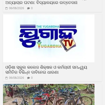
ଅତ୍ୟାଚାର ଘଟଣା: ବିଦ୍ୟାଳୟରେ ଉତ୍ତେଜନା
06/08/2026
0
ଓଡ଼ିଶା ସ୍କୁଲ କଲେଜ ଶିକ୍ଷକ ଓ କର୍ମଚାରୀ ସମନ୍ୱୟ
ସମିତିର ବିଭିନ୍ନ ଦାବିନେଇ ଧାରଣା
06/08/2026
0