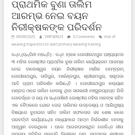
ପ୍ରାଥମିକ ବୁଣା ତାଲିମ
ଆରମ୍ଭ ନେଇ ବୟନ
ନିରୀକ୍ଷକଙ୍କ ପରିଦର୍ଶନ
09/09/2025
YWPSENU3
0 Comments
Visit of
weaving inspectors to start primary weaving training
ବନ୍ତ,(ଚାନ୍ଦିନୀ ମହାନ୍ତି) : ବନ୍ତ ବ୍ଲକ ଗୋପୀନାଥପୁର ପଞ୍ଚାୟତର
୩ ମହିଳା ଗୋଷ୍ଠୀର ପ୍ରାଥମିକ ବୁଣା ତାଲିମ କାର୍ଯ୍ୟକ୍ରମ ଆରମ୍ଭ
ନେଇ ବାଲେଶ୍ୱର ବୟନ ନିରୀକ୍ଷକ ମାଣିକ ହେମ୍ବ୍ରମ୍
ଗୋପୀନାଥପୁର, ତାଜିପୁର, ମାର୍କଣ୍ଡପୁର, ଶ୍ରୀରାମପୁର, ସାହୁପଡା
ଆଦି ଗ୍ରାମ ପରିଦର୍ଶନ କରିଛନ୍ତି । ଗୋପୀନାଥପୁର କଲ୍ୟାଣ
ମଣ୍ଡପ ଠାରେ ତାଲିମ ନେବାକୁ ଥିବା ସରକାରୀ ମଞ୍ଜୁରପ୍ରାପ୍ତ ଗିରି
ଗୋବର୍ଦ୍ଧନ ଓ ଜୟ ମା ସନ୍ତୋଷିନୀ ଗୋଷ୍ଠୀର ମହିଳା ମାନଙ୍କ ସହିତ
ଏକ ବୈଠକରେ ଯୋଗ ଦେଇ ତାଲିମର ଉଦ୍ଦେଶ୍ୟ ଓ ଆଭିମୁଖ୍ୟ
ବିଷୟରେ ବୁଝାଇବା ସହିତ ତାଲିମ ସଫଳତାର ସହ ଶେଷ କଲେ
ପରବର୍ତ୍ତୀ କାର୍ଯ୍ୟପନ୍ଥା ମାଧ୍ୟମରେ ଆତ୍ମ ନିର୍ଭରଶୀଳ ହେବାକୁ
ଆହ୍ୱାନ ଦେଇଥିଲେ । ପରେ ଆଗରପଡାସ୍ଥିତ ଗୋବିନ୍ଦ ଜୀଉ
ସମବାୟ ସମିତିର ସଭାପତି ନିରଞ୍ଜନ ଦାସ, ସମ୍ପାଦକ ଶ୍ରୀଧର