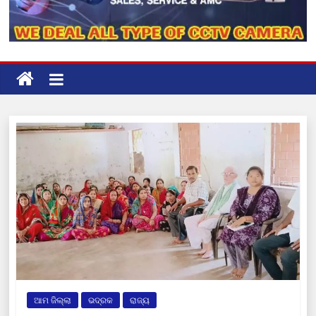
ଆମ ଜିଲ୍ଲା
ଭଦ୍ରକ
ରାଜ୍ୟ