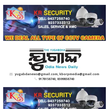
Skip
to
content
yugabdanews@gmail.com, kborpmedia@gmail.com
9178158740, 8599858740