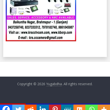
Copyright © 2026
Yugabdha
. All rights reserved.
ଏବେ ଏବେ
ୟ ବୈଠକ
ଅନୁଦାନ ପ୍ରାପ୍ତ ଶିକ୍ଷକଙ୍କ ଦାବି ପୂରଣରେ ଟାଳ ଟୁଳ ନି