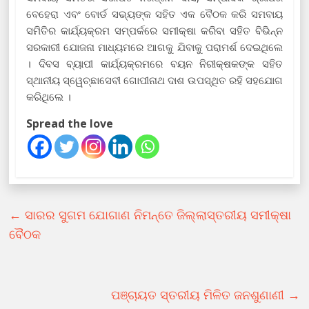
ବେହେରା ଏବଂ ବୋର୍ଡ ସଭ୍ୟଙ୍କ ସହିତ ଏକ ବୈଠକ କରି ସମବାୟ
ସମିତିର କାର୍ଯ୍ୟକ୍ରମ ସମ୍ପର୍କରେ ସମୀକ୍ଷା କରିବା ସହିତ ବିଭିନ୍ନ
ସରକାରୀ ଯୋଜନା ମାଧ୍ୟମରେ ଆଗକୁ ଯିବାକୁ ପରାମର୍ଶ ଦେଇଥିଲେ
। ଦିବସ ବ୍ୟାପୀ କାର୍ଯ୍ୟକ୍ରମରେ ବୟନ ନିରୀକ୍ଷକଙ୍କ ସହିତ
ସ୍ଥାନୀୟ ସ୍ୱେଚ୍ଛାସେବୀ ଗୋପୀନାଥ ଦାଶ ଉପସ୍ଥିତ ରହି ସହଯୋଗ
କରିଥିଲେ ।
Spread the love
←
ସାରର ସୁଗମ ଯୋଗାଣ ନିମନ୍ତେ ଜିଲ୍ଲାସ୍ତରୀୟ ସମୀକ୍ଷା
ବୈଠକ
ପଞ୍ଚାୟତ ସ୍ତରୀୟ ମିଳିତ ଜନଶୁଣାଣୀ
→