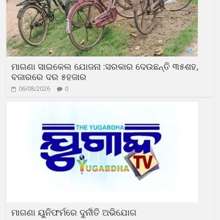
ମାଗଣା ସାଇକେଲ ଯୋଜନା :ସରକାର ଦେଉଛନ୍ତି ୩୫ଶହ,
ବଜାରରେ ଦର ୫ହଜାର
06/08/2026
0
ମାଗଣା ୟୁନିଫର୍ମରେ ଦୁର୍ନୀତି ଅଭିଯୋଗ