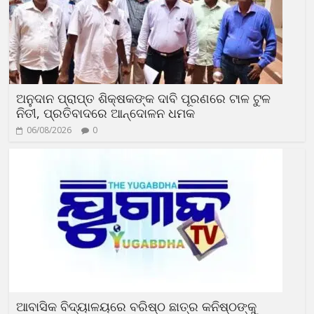
ଅନୁଦାନ ପ୍ରାପ୍ତ ଶିକ୍ଷକଙ୍କ ଦାବି ପୂରଣରେ ଟାଳ ଟୁଳ
ନିତୀ, ପ୍ରତିବାଦରେ ଆନ୍ଦୋଳନ ଧମକ
06/08/2026
0
ଆବାସିକ ବିଦ୍ୟାଳୟରେ ବରିଷ୍ଠ ଛାତ୍ର କନିଷ୍ଠଙ୍କୁ