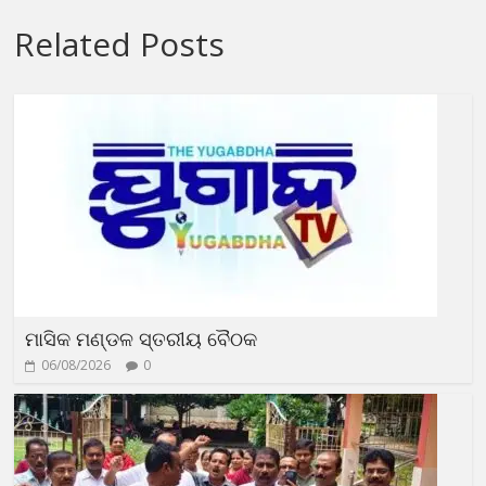
Related Posts
ମାସିକ ମଣ୍ଡଳ ସ୍ତରୀୟ ବୈଠକ
06/08/2026
0