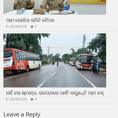
ଆମ ପୋଲିସ ସମିତି ବୈଠକ
08/08/2026
0
ନାହିଁ ବସ ଷ୍ଟାଣ୍ଡ, ରାଜପଥରେ ପାର୍କିଂ କରୁଛନ୍ତି ଆମ ବସ୍
08/08/2026
0
Leave a Reply