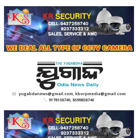
Skip
to
content
yugabdanews@gmail.com, kborpmedia@gmail.com
9178158740, 8599858740