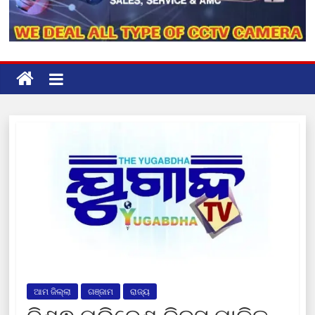
ଆମ ଜିଲ୍ଲା
ଗଞ୍ଜାମ
ରାଜ୍ୟ