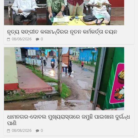
ନୃତ୍ୟ ସଙ୍ଗୀତ କଳାମନ୍ଦିରର ନୂତନ କର୍ମକର୍ତ୍ତା ଚୟନ
08/08/2026
0
ଧାମନଗର-ଦୋବଲ ମୁଖ୍ୟରାସ୍ତାରେ ଜମୁଛି ପାଇଖାନା ଦୁର୍ଗନ୍ଧ
ପାଣି
08/08/2026
0