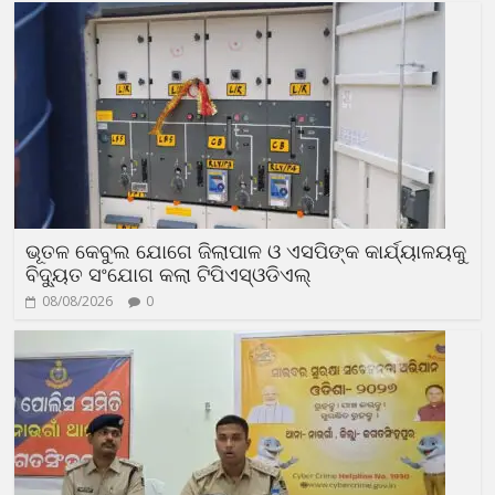
ଭୂତଳ କେବୁଲ ଯୋଗେ ଜିଲାପାଳ ଓ ଏସପିଙ୍କ କାର୍ଯ୍ୟାଳୟକୁ
ବିଦ୍ୟୁତ ସଂଯୋଗ କଲା ଟିପିଏସ୍ଓଡିଏଲ୍
08/08/2026
0