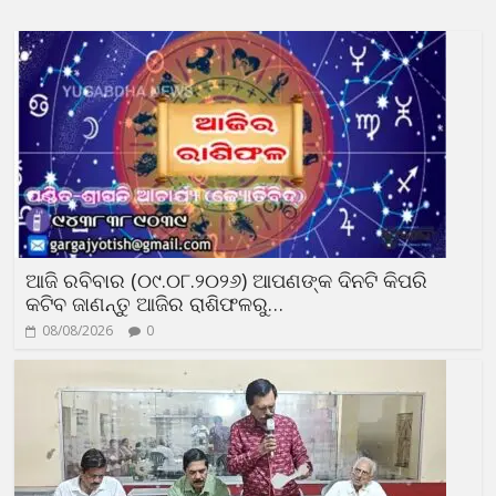
ଆଜି ରବିବାର (୦୯.୦୮.୨୦୨୬) ଆପଣଙ୍କ ଦିନଟି କିପରି
କଟିବ ଜାଣନ୍ତୁ ଆଜିର ରାଶିଫଳରୁ…
08/08/2026
0