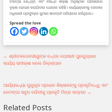
ଚିକିତ୍ସା କେନ୍ଦ୍ର ଏବଂ ବିଭିନ୍ନ ଶିକ୍ଷା ଅନୁଷ୍ଠାନ ପରିସରରେ
ବୃକ୍ଷ ରୋପଣ କରାଯିବାର ଯୋଜନା ରହିଛି। କାର୍ଯ୍ୟକ୍ରମକୁ ନୋଡାଲ
ଅଧିକାରୀ ପ୍ରଫୁଲ୍ଲ କୁମାର ଷଡଙ୍ଗୀ ପରିଚାଳନା କରିଥିଲେ।
Spread the love
←
ଶ୍ରୀବଳଦେବଜୀୟୁଙ୍କ ଚନ୍ଦନ ପୋଖରୀ ପୁନରୁଦ୍ଧାର
କାର୍ଯ୍ୟ ସମୀକ୍ଷା କଲେ ଜିଲ୍ଲାପାଳ
ଆର୍ଯ୍ୟକନ୍ୟା ଗୁରୁକୂଳ ପ୍ରଧାନ ଶିକ୍ଷକଙ୍କୁ ପ୍ରକୃତିବନ୍ଧୁ ଏବଂ
ନେଟଙ୍ଗା ସବୁଜ ବାହିନୀକୁ ପ୍ରକୃତି ମିତ୍ର ସମ୍ମାନ
→
Related Posts