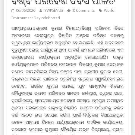
ବିଶ୍ଵ ପରିବେଶ ଦିବସ ପାଳିତ
06/06/2026
YWPSENU3
0 Comments
World
Environment Day celebrated
ଗାଙ୍ଗପୁର,(ସନ୍ତୋଷ କୁମାର ବିଷୋଇ):ବିଶ୍ୱ ପରିବେଶ ଦିବସ
ଅବସରରେ ବେଲଗୁଣ୍ଠା ବିଜ୍ଞାପିତ ଅଞ୍ଚଳ ପରିଷଦ ପକ୍ଷରୁ
ସ୍ୱତନ୍ତ୍ର କାର୍ଯ୍ୟକ୍ରମ ଅନୁଷ୍ଠିତ ହୋଇଯାଇଛି। ଏହି ଅବସରରେ
ସୁତୁମୁସର ରୋଡ୍ ପାର୍ଶ୍ୱରେ ଥିବା ଆଦର୍ଶ ଶ୍ମଶାନ ପରିସରରେ ଏକ
ବୃକ୍ଷରୋପଣ କାର୍ଯ୍ୟକ୍ରମ ଅନୁଷ୍ଠିତ ହୋଇଯାଇଛି। ଉକ୍ତ
କାର୍ଯ୍ୟକ୍ରମରେ ପରିଷଦର ନଗରପାଳ ଫିରୋଜ୍ କୁମାର ସେଠୀଙ୍କ
ସମେତ କାଉନସିଲର ଦିବ୍ୟ ରଞ୍ଜନ ଦାଶ, ପ୍ରଦୀପ କୁମାର ସେଠୀ,
ବିଶ୍ଵନାଥ ଦଳାଇ, ପାରିଷଦ ପ୍ରତିନିଧି ସନ୍ତୋଷ ସ୍ୱାଇଁ,ସୋମନାଥ
ବେହେରା, ରଞ୍ଜିତ କୁମାର ସାମଲ, ଯୁବ ସାମ୍ବାଦିକ ଶିବରାମ
ଚୌଧୁରୀଙ୍କ ସମେତ ପରିଷଦର ସମସ୍ତ କର୍ମଚାରୀ, ସ୍ୱଚ୍ଛ ସାଥୀ,
ସୁପର୍ଭାଇଜର୍, ସ୍ଵୟଂସହାୟକ ଗୋଷ୍ଠୀ ସଦସ୍ୟା ପ୍ରମୁଖ ଉପସ୍ଥିତ
ଥିଲେ। ସରକାରଙ୍କ ପକ୍ଷରୁ ବିଜ୍ଞାପିତ ଅଞ୍ଚଳ ପରିଷଦକୁ ଚଳିତ
ବର୍ଷ ୧୫୦୦ ଚାରା ରୋପଣ କରିବା ପାଇଁ ନିର୍ଦ୍ଦେଶ ଦିଆଯାଇଥିବା
ବେଳେ ଆଗାମୀ ଦିନରେ ପର୍ଯ୍ୟାୟକ୍ରମେ ତହସିଲ କାର୍ଯ୍ୟାଳୟ,
ସରକାରୀ ନୋଡାଲ ଘୁମୁସର ବୈଷୟିକ ଉଚ୍ଚ ବିଦ୍ୟାଳୟ, ପ୍ରାଣୀ