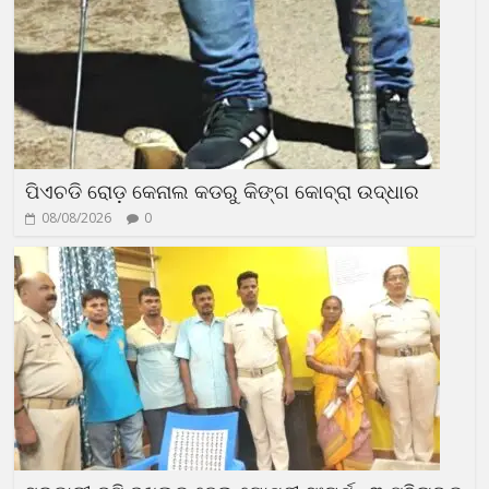
ପିଏଚଡି ରୋଡ଼ କେନାଲ କଡରୁ କିଙ୍ଗ କୋବ୍ରା ଉଦ୍ଧାର
08/08/2026
0