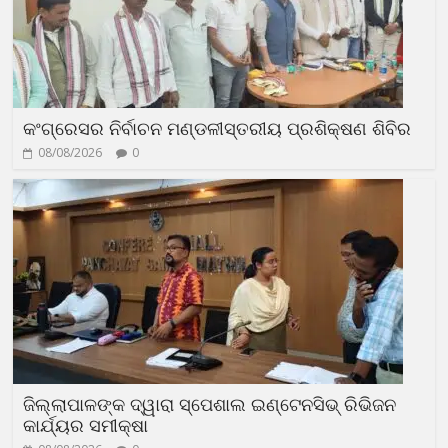
କଂଗ୍ରେସର ନିର୍ବାଚନ ମଣ୍ଡଳୀସ୍ତରୀୟ ପ୍ରଶିକ୍ଷଣ ଶିବିର
08/08/2026
0
ଜିଲ୍ଲାପାଳଙ୍କ ଦ୍ୱାରା ସ୍ପେଶାଲ ଇଣ୍ଟେନସିଭ୍ ରିଭିଜନ
କାର୍ଯ୍ୟର ସମୀକ୍ଷା