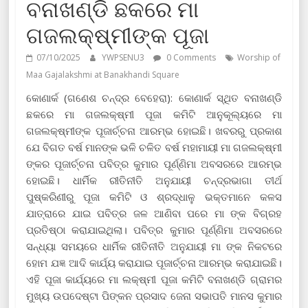
ବନାଖଣ୍ଡି ଛକରେ ମା
ଗଜଲକ୍ଷ୍ମୀଙ୍କ ପୂଜା
07/10/2025
YWPSENU3
0 Comments
Worship of
Maa Gajalakshmi at Banakhandi Square
କୋଣାର୍କ (ଗଣେଶ ଚନ୍ଦ୍ର ବେହେରା): କୋଣାର୍କ ସ୍ଥିତ ବନାଖଣ୍ଡି
ଛକରେ ମା ଗଜଲକ୍ଷ୍ମୀ ପୂଜା କମିଟି ଆନୁକୂଲ୍ୟରେ ମା
ଗଜଲକ୍ଷ୍ମୀଙ୍କ ପୂଜାର୍ଚ୍ଚନା ଆରମ୍ଭ ହୋଇଛି। ଖବରରୁ ପ୍ରକାଶ
ଯେ ବିଗତ ବର୍ଷ ମାନଙ୍କ ଭଳି ଚଳିତ ବର୍ଷ ମହାମାୟୀ ମା ଗଜଲକ୍ଷ୍ମୀ
ଙ୍କର ପୂଜାର୍ଚ୍ଚନା ପବିତ୍ର କୁମାର ପୂର୍ଣ୍ଣିମା ଅବସରରେ ଆରମ୍ଭ
ହୋଇଛି। ଧାର୍ମିକ ରୀତିନୀତି ଅନୁଯାୟୀ ଚନ୍ଦ୍ରଭାଗା ତୀର୍ଥ
ପୁଷ୍କରିଣୀରୁ ପୂଜା କମିଟି ଓ ଶ୍ରଦ୍ଧାଳୁ ଭକ୍ତମାନେ କଳସ
ଯାତ୍ରାରେ ଯାଇ ପବିତ୍ର ଜଳ ଆଣିବା ପରେ ମା ଙ୍କ ବିଗ୍ରହ
ପ୍ରତିଷ୍ଠା କରାଯାଇଥିଲା। ପବିତ୍ର କୁମାର ପୂର୍ଣ୍ଣିମା ଅବସରରେ
ସନ୍ଧ୍ୟା ସମୟରେ ଧାର୍ମିକ ରୀତିନୀତି ଅନୁଯାୟୀ ମା ଙ୍କ ନିକଟରେ
ହୋମ ଯଜ୍ଞ ଆଦି କାର୍ଯ୍ୟ କରାଯାଇ ପୂଜାର୍ଚ୍ଚନା ଆରମ୍ଭ କରାଯାଇଛି।
ଏହି ପୂଜା କାର୍ଯ୍ୟରେ ମା ଲକ୍ଷ୍ମୀ ପୂଜା କମିଟି ବନାଖଣ୍ଡି ଗ୍ରାମର
ମୁଖ୍ୟ ଉପଦେଷ୍ଟା ପିଙ୍କନ ପ୍ରସାଦ ଜେନା ସଭାପତି ମାନସ କୁମାର