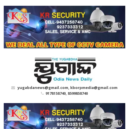
Skip
to
content
yugabdanews@gmail.com, kborpmedia@gmail.com
9178158740, 8599858740