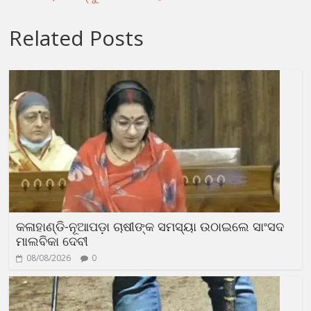
Related Posts
କଳାହାଣ୍ଡି-ନୂଆପଡ଼ା ଚାଷୀଙ୍କ ସମସ୍ୟା ଉଠାଇଲେ ସାଂସଦ
ମାଲବିକା ଦେବୀ
08/08/2026
0