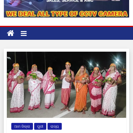
ଆମ ଜିଲ୍ଲା
ପୁରୀ
ରାଜ୍ୟ