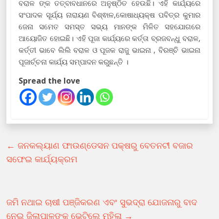
ବରାଳ ଙ୍କ ତତ୍ବାବଧାନରେ ଅନୁଷ୍ଠିତ ହେଉଛି। ଏହି କାର୍ଯ୍ୟରେ
ସଂପାଦକ ସୂର୍ଯ୍ୟ ନାରାୟଣ ବିଶ୍ଵାଳ,କୋଷାଧ୍ୟକ୍ଷ ପବିତ୍ର କୁମାର
ଜେନା ସମେତ ସମସ୍ତ ସଭ୍ୟ ମାନଙ୍କ ମିଳିତ ସହଯୋଗରେ
ଆୟୋଜିତ ହୋଇଛି। ଏହି ପୂଜା କାର୍ଯ୍ୟରେ କର୍ତ୍ତା ବ୍ରଜବନ୍ଧୁ ବରାଳ,
କର୍ତ୍ତୀ ଭାବେ ଲିଲି ବରାଳ ଓ ପୂଜକ ରାଜୁ ଭାଇନା , ବିରଞ୍ଚି ଭାଇନା
ପୂଜାର୍ଚ୍ଚନା କାର୍ଯ୍ୟ ସମ୍ପାଦନ କରୁଛନ୍ତି ।
Spread the love
←
ଜନକଲ୍ୟାଣ ଫାଉଣ୍ଡେସନ ପକ୍ଷରୁ ବେତନଟୀ ବଜାର
ସଫେଇ କାର୍ଯ୍ୟକ୍ରମ
ଜମି ନଥାଇ ଚାଷୀ ପଞ୍ଜିକରଣ ଏବଂ ସୁଭଦ୍ରା ଯୋଜନାରୁ ବାଦ
ନେଇ ଜିଲାପାଳଙ୍କୁ ଭେଟିଲେ ମହିଳା
→