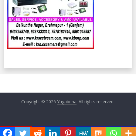
Copyright © 2026
Yugabdha
. All rights reserved.
ଏବେ ଏବେ
ଚାଷୀଙ୍କ ସମସ୍ୟା ଉଠାଇଲେ ସାଂସଦ ମାଲବିକା ଦେବୀ
ପିଏଚଡି ରୋଡ଼ କେ