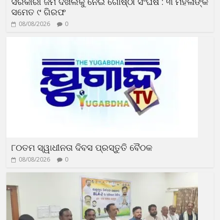
ସରକାରୀ ଜମି ଦଖଲକୁ ନେଇ ଗୋଷ୍ଠୀ ସଂଘର୍ଷ : ୩ ମହିଳାଙ୍କ
ସମେତ ୯ ଗିରଫ
08/08/2026
0
୮୦ତମ ସ୍ୱାଧୀନତା ଦିବସ ପ୍ରସ୍ତୁତି ବୈଠକ
08/08/2026
0