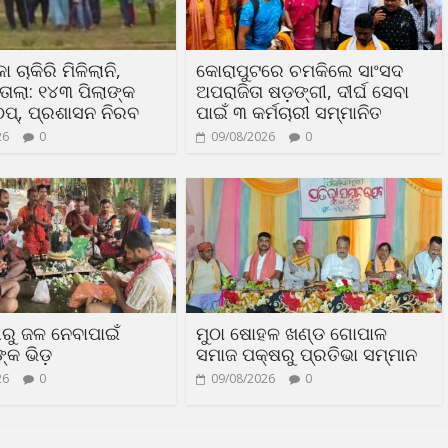
ା ଚାକିରି ମିଳିଲାନି,
କୋରାପୁଟରେ ଚମକିଲେ ସାଂସଦ
ତାଲା: ୧୪୩ ପିଲାଙ୍କ
ଅପରାଜିତା ଷଡ଼ଙ୍ଗୀ, ଦୀର୍ଘ ସେବା
ଠପ୍, ପ୍ରଶାସନ ନିରବ
ପାଇଁ ୩ କର୍ମଚାରୀ ସମ୍ମାନିତ
26
0
09/08/2026
0
ୀରୁ ଜଳ ନେବାପାଇଁ
ମୁଠା ଷୋହଳ ଖଣ୍ଡ ଗୋପାଳ
କ ଭିଡ଼
ସମାଜ ପକ୍ଷରୁ ପ୍ରତିଭା ସମ୍ମାନ
26
0
09/08/2026
0