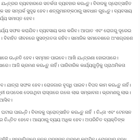
 ଯନ୍ତ୍ରର ବ୍ୟବହାରରେ ସତର୍କତା ବ୍ୟବହାର କରନ୍ତୁ। ବିବାଦକୁ ପ୍ରୋତ୍ସାହିତ
ୟଙ୍କ ସହ ସମ୍ପର୍କ ସୁଦୃଢ ହେବ। ଶତ୍ରୁମାନଙ୍କଠାରୁ ସାବଧାନ ରୁହନ୍ତୁ। ବ୍ୟବସାୟ
ର୍ଯ୍ୟ ସମାପ୍ତ ହେବ।
ଟ କାର୍ଯ୍ୟ ସଫଳ କରାଯିବ। ବ୍ୟବସାୟ ଭଲ କରିବ। ଆଘାତ ଏବଂ ରୋଗରୁ ଦୂରେଇ
ଛି । ବିବାହିତ ଜୀବନରେ ସୁସଙ୍ଗତତା ରହିବ। ସାମାଜିକ ସମାବେଶରେ ଅଂଶଗ୍ରହଣ
୍ଥାରେ ଉନ୍ନତି ହେବ। ସମ୍ମାନ ପାଇବେ। ଆଖି ଯନ୍ତ୍ରଣା ହୋଇପାରେ।
। ଆଜି ଭ୍ରମଣ କରନ୍ତୁ ନାହିଁ। ପାରିବାରିକ କାର୍ଯ୍ୟଗୁଡ଼ିକୁ ପ୍ରାଥମିକତା
ବ। ଯାତ୍ରା ସଫଳ ହେବ। ରୋଜଗାର ବୃଦ୍ଧି ପାଇବ। ବିପଦ କାମ କରନ୍ତୁ ନାହିଁ।
ପତ୍ନୀ ଉପଦେଶ ଦେଉଥିବା ରାସ୍ତାରେ ଗଲେ ଲାଭ ସମ୍ଭାବନା। ଭ୍ରମଣରୁ ଲାଭ।
 ଆସିବ।
ଘଟାଇ ପାରନ୍ତି। ବିବାଦକୁ ପ୍ରୋତ୍ସାହିତ କରନ୍ତୁ ନାହିଁ । ଚିନ୍ତା ଏବଂ ଟେନସନ
ବାର ଚିନ୍ତିତ ହେବେ। ଆୟଠାରୁ ବ୍ୟୟ ଅଧିକ ହେବ। ଅପରିଚିତ ବ୍ୟକ୍ତିଙ୍କ
ହିଛି। ସହଭାଗିତାରେ ନୂତନ ପ୍ରସ୍ତାବ ଗ୍ରହଣ କରାଯିବ। ରୋଜଗାର ବୃଦ୍ଧି