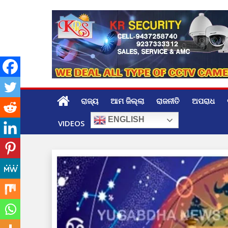
Skip
to
content
ରାଜ୍ୟ
ଆମ ଜିଲ୍ଲା
ରାଜନୀତି
ଅପରାଧ
ENGLISH
VIDEOS