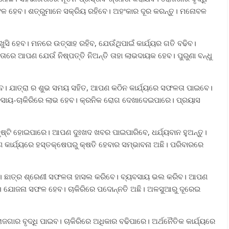
ଳ ହେବ। ଶତ୍ରୁମାନେ ସକ୍ରିୟ ରହିବେ। ଅହଂକାର ଦୂର କରନ୍ତୁ। ମନୋବଳ
 ଖୁସି ହେବ। ମନରେ ଉତ୍ସାହ ରହିବ, ଯେଉଁଥିପାଇଁ କାର୍ଯ୍ୟର ଗତି ବଢିବ।
ରେ ଆପଣ ଯେଉଁ ନିଷ୍ପତ୍ତି ନିଅନ୍ତି ତାହା ଲାଭଦାୟକ ହେବ। ପୁରୁଣା ବନ୍ଧୁ
 ପାଇବ। ଯାତ୍ରା ର ଶୁଭ ସମୟ ସହିତ, ଆପଣ କଠିନ କାର୍ଯ୍ୟରେ ସଫଳତା ପାଇବେ।
ୟବସାୟ-ଚାକିରିରେ ଲାଭ ହେବ। କ୍ରନିକ ରୋଗ ଦେଖାଦେଇପାରେ। ପ୍ରୟାସ
 ସୃଷ୍ଟି ହୋଇପାରେ। ଆପଣ ଦୁଃଖଦ ଖବର ପାଇପାରିବେ, ଧର୍ଯ୍ୟବାନ ହୁଅନ୍ତୁ।
ଣ୍ଣ କାର୍ଯ୍ୟରେ ହସ୍ତକ୍ଷେପରୁ କ୍ଷତି ହେବାର ସମ୍ଭାବନା ଅଛି। ପରିବାରରେ
 ଛାତ୍ର ଶ୍ରେଣୀ ସଫଳତା ହାସଲ କରିବେ। ବ୍ୟବସାୟ ଭଲ କରିବ। ଆପଣ
 ଯୋଜନା ସଫଳ ହେବ। ଚାକିରିରେ ପଦୋନ୍ନତି ଅଛି। ଅଳସୁଆରୁ ଦୂରେଇ
ୋଜଗାର ବୃଦ୍ଧି ପାଇବ। ଚାକିରିରେ ଅଧିକାର ବଢିପାରେ। ଅର୍ଥନୈତିକ କାର୍ଯ୍ୟରେ