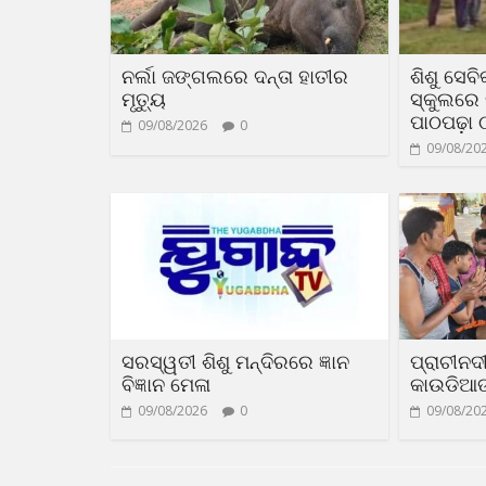
ନର୍ଲା ଜଙ୍ଗଲରେ ଦନ୍ତା ହାତୀର
ଶିଶୁ ସେବିକ
ମୃତ୍ୟୁ
ସ୍କୁଲରେ 
ପାଠପଢ଼ା 
09/08/2026
0
09/08/20
ସରସ୍ୱତୀ ଶିଶୁ ମନ୍ଦିରରେ ଜ୍ଞାନ
ପ୍ରାଚୀନଦ
ବିଜ୍ଞାନ ମେଳା
କାଉଡିଆଙ୍
09/08/2026
0
09/08/20