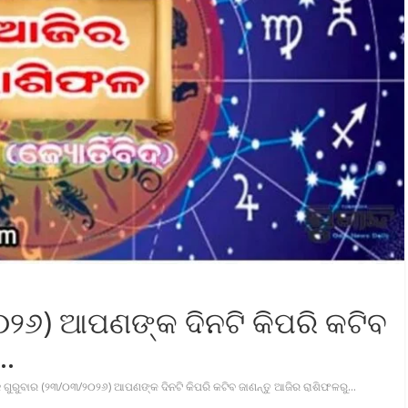
୦୨୬) ଆପଣଙ୍କ ଦିନଟି କିପରି କଟିବ
ୁ…
 ଗୁରୁବାର (୨୩/୦୩/୨୦୨୬) ଆପଣଙ୍କ ଦିନଟି କିପରି କଟିବ ଜାଣନ୍ତୁ ଆଜିର ରାଶିଫଳରୁ…