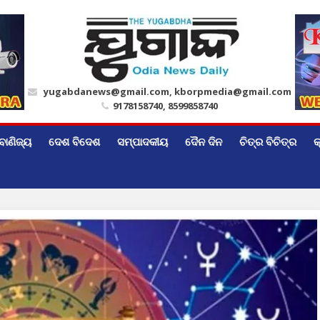
yugabdanews@gmail.com, kborpmedia@gmail.com
9178158740, 8599858740
ବାଣିଜ୍ୟ
ଦେଶ ବିଦେଶ
ସମ୍ପାଦକୀୟ
ଦୈନ ଦିନ
ଚିତ୍ର ବିଚିତ୍ର
କ