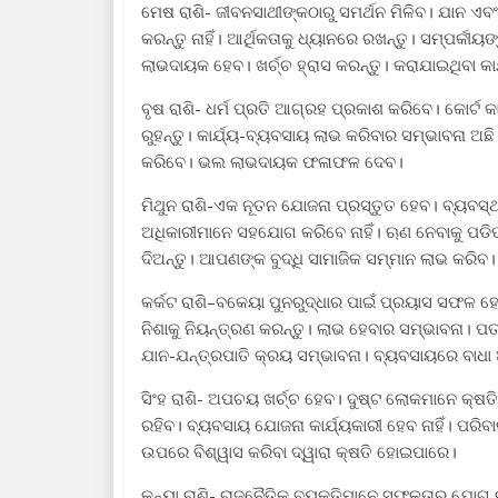
ମେଷ ରାଶି- ଜୀବନସାଥୀଙ୍କଠାରୁ ସମର୍ଥନ ମିଳିବ। ଯାନ ଏବଂ
କରନ୍ତୁ ନାହିଁ। ଆର୍ଥିକତାକୁ ଧ୍ୟାନରେ ରଖନ୍ତୁ। ସମ୍ପର୍କୀ
ଲାଭଦାୟକ ହେବ। ଖର୍ଚ୍ଚ ହ୍ରାସ କରନ୍ତୁ। କରାଯାଇଥିବା କା
ବୃଷ ରାଶି- ଧର୍ମ ପ୍ରତି ଆଗ୍ରହ ପ୍ରକାଶ କରିବେ। କୋର୍
ରୁହନ୍ତୁ। କାର୍ଯ୍ୟ-ବ୍ୟବସାୟ ଲାଭ କରିବାର ସମ୍ଭାବନା ଅ
କରିବେ। ଭଲ ଲାଭଦାୟକ ଫଳାଫଳ ଦେବ।
ମିଥୁନ ରାଶି-ଏକ ନୂତନ ଯୋଜନା ପ୍ରସ୍ତୁତ ହେବ। ବ୍ୟବସ
ଅଧିକାରୀମାନେ ସହଯୋଗ କରିବେ ନାହିଁ। ଋଣ ନେବାକୁ ପଡିପାରେ
ଦିଅନ୍ତୁ। ଆପଣଙ୍କ ବୁଦ୍ଧି ସାମାଜିକ ସମ୍ମାନ ଲାଭ କରିବ।
କର୍କଟ ରାଶି–ବକେୟା ପୁନରୁଦ୍ଧାର ପାଇଁ ପ୍ରୟାସ ସଫଳ ହେ
ନିଶାକୁ ନିୟନ୍ତ୍ରଣ କରନ୍ତୁ। ଲାଭ ହେବାର ସମ୍ଭାବନା। 
ଯାନ-ଯନ୍ତ୍ରପାତି କ୍ରୟ ସମ୍ଭାବନା। ବ୍ୟବସାୟରେ ବାଧା
ସିଂହ ରାଶି- ଅପଚୟ ଖର୍ଚ୍ଚ ହେବ। ଦୁଷ୍ଟ ଲୋକମାନେ କ୍ଷତି 
ରହିବ। ବ୍ୟବସାୟ ଯୋଜନା କାର୍ଯ୍ୟକାରୀ ହେବ ନାହିଁ। ପରି
ଉପରେ ବିଶ୍ୱାସ କରିବା ଦ୍ୱାରା କ୍ଷତି ହୋଇପାରେ।
କନ୍ୟା ରାଶି- ରାଜନୈତିକ ବ୍ୟକ୍ତିମାନେ ସଫଳତାର ଯୋଗ ର