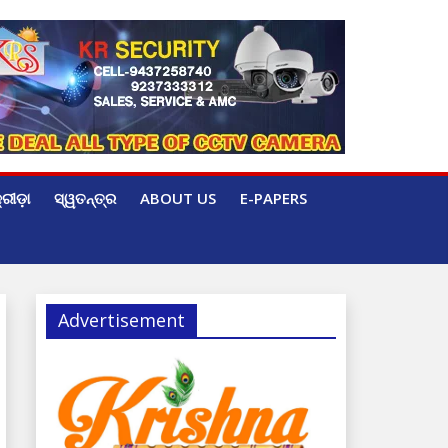
୍ରୀଡ଼ା
ସ୍ୱତନ୍ତ୍ର
ABOUT US
E-PAPERS
Advertisement