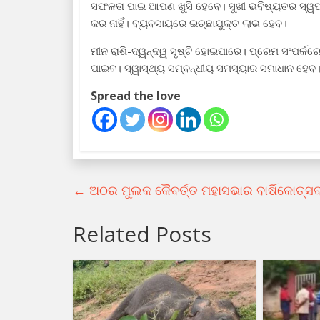
ସଫଳତା ପାଇ ଆପଣ ଖୁସି ହେବେ। ସୁଖୀ ଭବିଷ୍ୟତର ସ୍ୱପ୍ନ 
କର ନାହିଁ। ବ୍ୟବସାୟରେ ଇଚ୍ଛାଯୁକ୍ତ ଲାଭ ହେବ।
ମୀନ ରାଶି-ଦ୍ୱନ୍ଦ୍ୱ ସୃଷ୍ଟି ହୋଇପାରେ। ପ୍ରେମ ସଂପର୍
ପାଇବ। ସ୍ୱାସ୍ଥ୍ୟ ସମ୍ବନ୍ଧୀୟ ସମସ୍ୟାର ସମାଧାନ ହେବ।
Spread the love
←
ଅଠର ମୁଲକ କୈବର୍ତ୍ତ ମହାସଭାର ବାର୍ଷିକୋତ୍ସବ
Related Posts