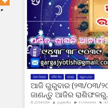
ଆମ ଜିଲ୍ଲା
ଦୈନ ଦିନ
ରାଜ୍ୟ
ସ୍ୱତନ୍ତ୍ର
ଆଜି ଗୁରୁବାର (୨୩/୦୩/୨
ଜାଣନ୍ତୁ ଆଜିର ରାଶିଫଳର
22/04/2026
yugabdha
0 Comments
ଆଜି