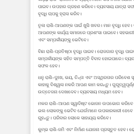
ପାଇବ। ଉପହାର ଗ୍ରହଣ କରିବେ। ବ୍ୟବସାୟ ଯାତ୍ରା ସଫ
ବୃଦ୍ଧି ଚାପକୁ ହ୍ରାସ କରିବ।
ତୂଳା ରାଶି-ଆପଣଙ୍କ ପାଇଁ ଖୁସି ଖବର। ମାନ ବୃଦ୍ଧି ହେବ।
ଆପଣଙ୍କ କାର୍ଯ୍ୟ ସମାଜରେ ପ୍ରଶଂସା ପାଇବେ। ସହଭାଗୀତା
ଏବଂ ସମ୍ପର୍କୀୟଙ୍କୁ ଭେଟିବେ।
ବିଛା ରାଶି-ପ୍ରତିଷ୍ଠା ବୃଦ୍ଧି ପାଇବ। ରୋଜଗାର ବୃଦ୍ଧି
ସମ୍ପର୍କୀୟଙ୍କ ସହିତ ସମ୍ପତ୍ତି ବିବାଦ ହୋଇପାରେ। ବ୍
ସଫଳ ହେବ।
ଧନୁ ରାଶି–ଦୁଃଖ, ଭୟ, ଚିନ୍ତା ଏବଂ ଅସ୍ଥିରତାର ପରିବେଶ
କାହାକୁ ବିଶ୍ୱାସ ନକରି ଆପଣ କାମ କରନ୍ତୁ। ଗୁରୁତ୍ୱପୂର୍
ଉତ୍ତେଜନା ଦେଖାଦେବ। ବ୍ୟବସାୟ ମଧ୍ୟମ ହେବ।
ମକର ରାଶି–ଆପଣ ସ୍ୱାଦିଷ୍ଟ ଭୋଜନ ଉପଭୋଗ କରିବେ।
ଭଲ ଲୋକଙ୍କୁ ଭେଟିବ ଯେଉଁମାନେ ଉପକାରକାରୀ ହେବେ।
ରୁହନ୍ତୁ। ପରିବାର ଲୋକେ ସାହାଯ୍ୟ କରିବେ।
କୁମ୍ଭ ରାଶି-ଜମି ଏବଂ ନିର୍ମାଣ ଯୋଜନା ପ୍ରସ୍ତୁତ ହେବ। ର