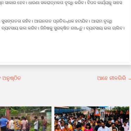
ସାକାର ହେବ। ଧାରଣା ସକରାତ୍ମକତା ବୃଦ୍ଧି କରିବ। ବିପଦ କାର୍ଯ୍ୟକୁ ସାହସ
କରେ ସୁସଙ୍ଗତତା ରହିବ। ଆଇନଗତ ପ୍ରତିବନ୍ଧକ ହଟାଯିବ। ଆରାମ ବୃଦ୍ଧି
 ବ୍ୟବସାୟ ଭଲ କରିବ। ଜିନିଷକୁ ସୁରକ୍ଷିତ ରଖନ୍ତୁ। ବ୍ୟବସାୟ ଭଲ ଚାଲିବ।
 ଅନୁଷ୍ଠିତ
ଆହେ ନୀଳଗିରି