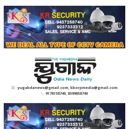
Skip
to
content
yugabdanews@gmail.com, kborpmedia@gmail.com
9178158740, 8599858740