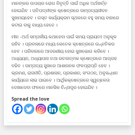
ମାନଙ୍କର ଉପଚାର ରୋଗ ନିବୃତ୍ତି ପାଇଁ ଅଧିକ ଅର୍ଥଖର୍ଚ୍ଚ
ହୋଇଯିବ । ପତିପତ୍ନୀଙ୍କ କ୍ଷେତ୍ରରେ ଦାମ୍ପତ୍ୟଜୀବନ
ସୁଖମୟହେବ । ଗସ୍ତ କାର୍ଯ୍ୟକ୍ରମ ସ୍ଥଳରେ ବହୁ ସମୟ ବାହାରେ
କଟାଇ ବାକୁ ବାଧ୍ୟ ହେବେ ।
ମୀନ -ଅର୍ଥ ସମ୍ପର୍କୀୟ କଥାହେବା ପାଇଁ ସମୟ ପ୍ରାୟତଃ ଅନୁକୂଳ
ରହିବ । ପ୍ରବାସରେ ମଧ୍ୟ କେତେକ କ୍ଷେତ୍ରରେ ଉନ୍ନତିକର
ହେବ । ପରିବାରରେ ଆଦରଣୀୟ ହୋଇ ସୁଖଭୋଗ କରିବେ ।
ଅଧ୍ୟୟନ, ଅଧ୍ୟାପନା ତଥା ରଚନାତ୍ମକ କ୍ଷେତ୍ରରେ ଆଗ୍ରହ
ବଢିବ । ଦାମ୍ପତ୍ୟ ସୁଖରେ ଆଶାଜନକ ଫଳପ୍ରାପ୍ତି ହେବ ।
ଭ୍ରମଣ, ରାଜନୀତି, ପ୍ରଶାସନ, ପ୍ରକାଶନ, ସଂଗଠନ, ଅନୁସନ୍ଧାନ
କାର୍ଯ୍ୟରେ ଲାଭ ପାଇବେ । ଆର୍ଥିକକ୍ଷେତ୍ରରେ ସ୍ୱଚ୍ଛଳତା
ଦେଖାଦେବା ଫଳରେ ମାନସିକ ଚିନ୍ତାଦୂର ହୋଇଯିବ ।
Spread the love