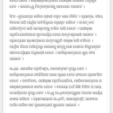
ହୋଇ ପାରେ । ଶିକ୍ଷାକ୍ଷେତ୍ରରେ ପରୀକ୍ଷା ପରିଣାମ ଅନୁକୂଳ
ହେବ । ଭାଇବନ୍ଧୁ ମିତ୍ରଙ୍କଠାରୁ ସହଯୋଗ ପାଇବେ ।
ସିଂହ -ଦୂରଯାତ୍ରା କରିବା ଦ୍ଵାରା ବହୁତ ଲାଭ ମିଳିବ । ବ୍ୟାଙ୍କ, ବୀମା,
ନିବେଶ ପରି ଆର୍ଥିକ ଗତିବିଧିରେ ବ୍ୟସ୍ତ ରହିବେ । ହଠାତ୍ ମତ
ପରିବର୍ତ୍ତନ କରି ସମସ୍ତଙ୍କୁ ଚକିତ କରି ଦେବେ । ପରୀକ୍ଷା
ପ୍ରତିଯୋଗୀତାରେ କୃତକାର୍ଯ୍ୟ ହୋଇ ଉଚ୍ଚଶ୍ରେଣୀ ପାଇବେ ।
ପ୍ରତ୍ୟେକ କ୍ଷେତ୍ରରେ ଉଚ୍ଚସ୍ଥିତି ରକ୍ଷା କରି ଚଳିବେ ।
ଆର୍ଥିକ ଦିଗର ଅଭିବୃଦ୍ଧି କାରଣରୁ ଶତ୍ରୁ ନାଶ ଯୋଗେ ନିରୁପଦ୍ରବ
ଜୀବନଚର୍ଯ୍ୟାର ଅଧିକାରୀ ହେବେ । କର୍ମକ୍ଷେତ୍ରରେ ଶୁଭ ଫଳ
ପାଇବେ ।
କନ୍ୟା -ସାମାଜିକ ପ୍ରତିଷ୍ଠା, ମାନସମ୍ମାନ ବୃଦ୍ଧି ହେବ ।
କର୍ମକ୍ଷେତ୍ରରେ ଦୀର୍ଘଦିନର ଆଶା ପୂରଣ ହେବା ଫଳରେ ପ୍ରଶଂସିତ
ହେବେ । ବାଦବିବାଦ, ପରୀକ୍ଷା ପ୍ରତିଯୋଗିତା, ମାଲିମୋକଦ୍ଦମା ଓ
ସାକ୍ଷାତ୍କାରରେ ସଫଳ ହେବେ । ବକେୟା ଅର୍ଥ କିଛି ମିଳିବ ଓ ଆୟ
ଉପାର୍ଜ୍ଜନର ବୃଦ୍ଧି ହେବ । ବନ୍ଧୁ ବାନ୍ଧବଙ୍କଦ୍ୱାରା ଅନେକ କାର୍ଯ୍ୟ
ହାସଲ କରିବେ । ବ୍ୟବସାୟରେ ଉନ୍ନତି, ଲାଭପ୍ରାପ୍ତି, ସଫଳତା
ଅର୍ଜନ କରିବା ସହ ଦୂରଯାତ୍ରାର ସୁଯୋଗ ପାଇବେ ।