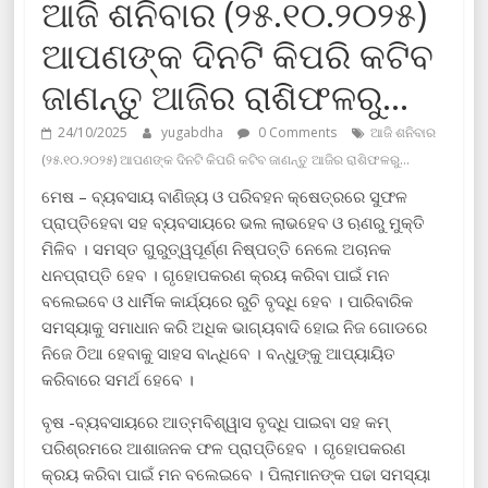
ଆଜି ଶନିବାର (୨୫.୧୦.୨୦୨୫)
ଆପଣଙ୍କ ଦିନଟି କିପରି କଟିବ
ଜାଣନ୍ତୁ ଆଜିର ରାଶିଫଳରୁ…
24/10/2025
yugabdha
0 Comments
ଆଜି ଶନିବାର
(୨୫.୧୦.୨୦୨୫) ଆପଣଙ୍କ ଦିନଟି କିପରି କଟିବ ଜାଣନ୍ତୁ ଆଜିର ରାଶିଫଳରୁ…
ମେଷ – ବ୍ୟବସାୟ ବାଣିଜ୍ୟ ଓ ପରିବହନ କ୍ଷେତ୍ରରେ ସୁଫଳ
ପ୍ରାପ୍ତିହେବା ସହ ବ୍ୟବସାୟରେ ଭଲ ଲାଭହେବ ଓ ଋଣରୁ ମୁକ୍ତି
ମିଳିବ । ସମସ୍ତ ଗୁରୁତ୍ୱପୂର୍ଣ୍ଣ ନିଷ୍ପତ୍ତି ନେଲେ ଅଚାନକ
ଧନପ୍ରାପ୍ତି ହେବ । ଗୃହୋପକରଣ କ୍ରୟ କରିବା ପାଇଁ ମନ
ବଲେଇବେ ଓ ଧାର୍ମିକ କାର୍ଯ୍ୟରେ ରୁଚି ବୃଦ୍ଧି ହେବ । ପାରିବାରିକ
ସମସ୍ୟାକୁ ସମାଧାନ କରି ଅଧିକ ଭାଗ୍ୟବାଦି ହୋଇ ନିଜ ଗୋଡରେ
ନିଜେ ଠିଆ ହେବାକୁ ସାହସ ବାନ୍ଧିବେ । ବନ୍ଧୁଙ୍କୁ ଆପ୍ୟାୟିତ
କରିବାରେ ସମର୍ଥ ହେବେ ।
ବୃଷ -ବ୍ୟବସାୟରେ ଆତ୍ମବିଶ୍ୱାସ ବୃଦ୍ଧି ପାଇବା ସହ କମ୍
ପରିଶ୍ରମରେ ଆଶାଜନକ ଫଳ ପ୍ରାପ୍ତିହେବ । ଗୃହୋପକରଣ
କ୍ରୟ କରିବା ପାଇଁ ମନ ବଲେଇବେ । ପିଲାମାନଙ୍କ ପଢା ସମସ୍ୟା