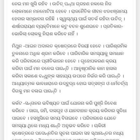
ନେଇ ମନ ଖୁସି ରହିବ । ଉଚିତ୍ ପନ୍ଥା ଗ୍ରହଣ ନକଲେ ନିଜ
ଲୋକମାନେ ମନମୋଟିଆ ହେବେ । ରାଜନୈତିକ ଜୀବନ ଝଡଝଞ୍ଜାମୟ
ହେବାର ସମ୍ଭାବନା ରହିଛି । ସ୍ୱାସ୍ଥ୍ୟ ପାଇଁ ସତର୍କ ରହିବା ଉଚିତ୍ ।
ଈର୍ଷାପରାୟଣ ବ୍ୟକ୍ତିମାନେ କଟୁ ବଚନ ଶୁଣେଇବେ । ପ୍ରତିକାର-
ଭୋକିଲା ଲୋକକୁ ନିରାଶ କରିବେ ନାହିଁ ।
ମିଥୁନ -ଆଇନ ଅଦାଲତ କ୍ଷେତ୍ରରେ ବିଜୟୀ ହେବେ । ପାରିଶ୍ରମିକ
ତୁଳନାରେ ଅଧିକ ଶ୍ରମ କରିବେ । ପାରିବାରିକ ସମସ୍ୟାକୁ ସମାଧାନ
କରି ପରିବାରରେ ପ୍ରୀତିଭାଜନ ହେବେ । ଗୃହୋପକରଣ କ୍ରୟ
କରିବା ପାଇଁ ମନ ବଳେଇ ପାରନ୍ତି । ଆନୁଷ୍ଠାନିକ କାମ ହାସଲ
କରିବା ସକାଶେ ବନ୍ଧୁଙ୍କ ସାହାଯ୍ୟ ଉପରେ ନିର୍ଭର କରି ପାରନ୍ତି ।
ଆଧ୍ୟାତ୍ମକ ଭାବଧାରାରେ ଉଦ୍ବୁଦ୍ଧ ହୋଇ ସତ୍ସଙ୍ଗ ଓ ଧର୍ମଚର୍ଚ୍ଚା
ଦିଗକୁ ମନ ବଳାଇ ପାରନ୍ତି ।
କର୍କଟ -ସନ୍ତାନର ଭବିଷ୍ୟତ ପାଇଁ ଯୋଜନା କରି ପୁଞ୍ଜି ନିବେଶ
କରିବେ । ଜାଗା, ଜମି, ବାସଗୃହ ଓ ଯାନବାହାନ କ୍ରୟ କରିବାର ସୁବିଧା
ପାଇବେ । ହସଖୁସିରେ ସମୟ ବିତାଇବେ । ପରିବାରରେ ଯେତେ
ସମସ୍ୟା ଥିଲେ ମଧ୍ୟ ଶାନ୍ତି ଅନୁଭବ କରିବେ । ଚାକିରୀ
କ୍ଷେତ୍ରରେ ପଦୋନ୍ନତିର ସୂଚନା ପାଇବା ସହ ସ୍ଥାନାନ୍ତର ମଧ୍ୟ