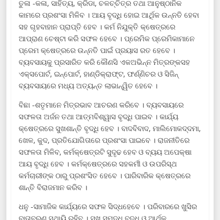
ତୁଳା -କଳା, ସାହିତ୍ୟ, କ୍ରିଡା, ଚଳଚ୍ଚିତ୍ର ତଥା ଆନୁଷ୍ଠାନିକ
କାମରେ ପ୍ରଶଂସା ମିଳିବ । ଆୟ ବୃଦ୍ଧି ହୋଇ ଆର୍ଥିକ ଉନ୍ନତି ହେବା
ସହ ଗୃହବାହାନ ପ୍ରାପ୍ତି ହେବ । କର୍ମ ନିଯୁକ୍ତି କ୍ଷେତ୍ରରେ
ଆପ୍ରାଣ ଚେଷ୍ଟା କରି ସଫଳ ହେବେ । ପ୍ରେମିକ ପ୍ରେମିକାମାନେ
ପ୍ରେମ କ୍ଷେତ୍ରରେ ଉନ୍ନତି ପାଇଁ ପ୍ରୟାସ ରତ ହେବେ ।
ବ୍ୟବସାୟକୁ ପ୍ରସାରିତ କରି କୌଣସି ଏକଅଭିନ୍ନ ମିତ୍ରଙ୍କସହ
ଏକ୍ସପୋର୍ଟ, ଇନ୍ପୋର୍ଟ, ହାଣ୍ଡିକ୍ରାଫ୍ଟ, ଫର୍ଣ୍ଣିଚର ଓ ସିଜିନ୍
ବ୍ୟବସାୟରେ ମଧ୍ୟ ଅତ୍ୟନ୍ତ ଲାଭାନ୍ୱିତ ହେବେ ।
ବିଛା -ଶତୃମାନେ ମିତ୍ରଭାବ ଆଚରଣ କରିବେ । ବ୍ୟବସାୟରେ
ସଫଳତା ଅର୍ଜନ ତଥା ଆତ୍ମବିଶ୍ୱାସ ବୃଦ୍ଧି ପାଇବ । କାର୍ଯ୍ୟ
କ୍ଷେତ୍ରରେ ସୁଖଶାନ୍ତି ବୃଦ୍ଧି ହେବ । ବାଦବିବାଦ, ମାଲିମୋକଦ୍ଦମା,
ଖେଳ, କୁଦ, ପ୍ରତିଯୋଗିତାରେ ପ୍ରଶଂସା ପାଇବେ । ରାଜନୀତିରେ
ସଫଳତା ମିଳିବ, କର୍ମକ୍ଷେତ୍ରଟି ସୁଦୃଢ ହେବ ଓ ବ୍ୟୟ ଅପେକ୍ଷା
ଆୟ ବୃଦ୍ଧି ହେବ । କର୍ମକ୍ଷେତ୍ରରେ ସହକର୍ମୀ ଓ ଉପରିସ୍ଥ
କର୍ମଚାରୀଙ୍କ ଠାରୁ ପ୍ରଶଂସିତ ହେବେ । ପାରିବାରିକ କ୍ଷେତ୍ରରେ
ଶାନ୍ତି ବିରାଜମାନ କରିବ ।
ଧନୁ -ସାମାଜିକ କାର୍ଯ୍ୟରେ ସଫଳ ସିଦ୍ଧହେବେ । ପରିବାରରେ ଖୁସିର
ବାତାବରଣ ସ୍ଥାୟି ରହିବ । ସୁଖ ସମୃଦ୍ଧି ବୃଦ୍ଧି ଓ ଆର୍ଥିକ