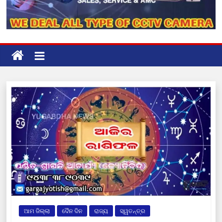
ଆମ ଜିଲ୍ଲା
ଦୈନ ଦିନ
ରାଜ୍ୟ
ସ୍ୱତନ୍ତ୍ର