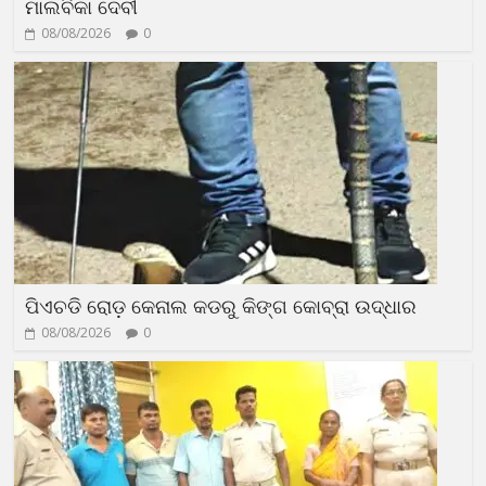
ମାଲବିକା ଦେବୀ
08/08/2026
0
ପିଏଚଡି ରୋଡ଼ କେନାଲ କଡରୁ କିଙ୍ଗ କୋବ୍ରା ଉଦ୍ଧାର
08/08/2026
0