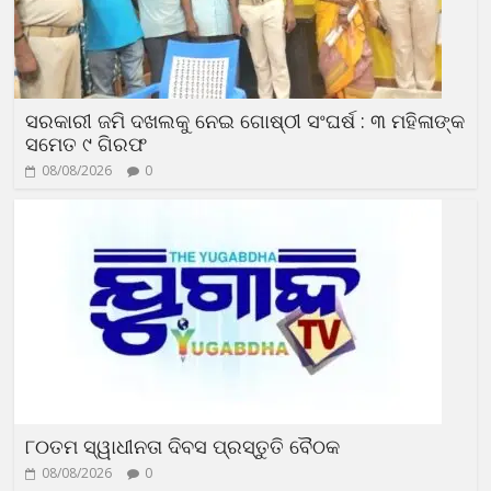
ସରକାରୀ ଜମି ଦଖଲକୁ ନେଇ ଗୋଷ୍ଠୀ ସଂଘର୍ଷ : ୩ ମହିଳାଙ୍କ
ସମେତ ୯ ଗିରଫ
08/08/2026
0
୮୦ତମ ସ୍ୱାଧୀନତା ଦିବସ ପ୍ରସ୍ତୁତି ବୈଠକ
08/08/2026
0