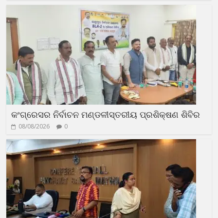
କଂଗ୍ରେସର ନିର୍ବାଚନ ମଣ୍ଡଳୀସ୍ତରୀୟ ପ୍ରଶିକ୍ଷଣ ଶିବିର
08/08/2026
0