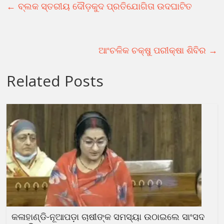
←
ବ୍ଲକ ସ୍ତରୀୟ ଦୌଡ଼କୁଦ ପ୍ରତିଯୋଗିତା ଉଦଘାଟିତ
ଆଂଚଳିକ ଚକ୍ଷୁ ପରୀକ୍ଷା ଶିବିର
→
Related Posts
କଳାହାଣ୍ଡି-ନୂଆପଡ଼ା ଚାଷୀଙ୍କ ସମସ୍ୟା ଉଠାଇଲେ ସାଂସଦ