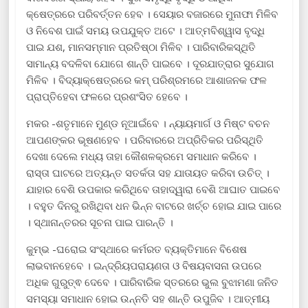
କ୍ଷେତ୍ରରେ ପରିବର୍ତ୍ତନ ହେବ । ସେୟାର ବଜାରରେ ମୁନାଫା ମିଳିବ
ଓ ନିବେଶ ପାଇଁ ସମୟ ଉପଯୁକ୍ତ ଅଟେ । ଆତ୍ମବିଶ୍ୱାସ ବୃଦ୍ଧି
ପାଇ ଯଶ, ମାନସମ୍ମାନ ପ୍ରତିଷ୍ଠା ମିଳିବ । ପାରିବାରିକସ୍ଥିତି
ସାମାନ୍ୟ ବଦଳିବା ଯୋଗେ ଶାନ୍ତି ପାଇବେ । ଦୂରଯାତ୍ରାର ସୁଯୋଗ
ମିଳିବ । ବିଦ୍ୟାକ୍ଷେତ୍ରରେ କମ୍ ପରିଶ୍ରମରେ ଆଶାଜନକ ଫଳ
ପ୍ରାପ୍ତିହେବା ଫଳରେ ପ୍ରଶଂସିତ ହେବେ ।
ମକର -ଶତୃମାନେ ମୁଣ୍ଡ ନୂଆଇଁବେ । ନ୍ୟାୟମାର୍ଗ ଓ ମିଷ୍ଟ ବଚନ
ଆପଣଙ୍କର ଭୂଷଣହେବ । ପରିବାରରେ ଅପ୍ରିତିକର ପରିସ୍ଥିତି
ଦେଖା ଦେଲେ ମଧ୍ୟ ତାହା କୌଶଳକ୍ରମେ ସମାଧାନ କରିବେ ।
ରାସ୍ତା ଘାଟରେ ଅତ୍ୟନ୍ତ ସତର୍କତା ସହ ଯାତାୟତ କରିବା ଉଚିତ୍ ।
ଯାହାର ବେଶି ଉପକାର କରିଥିବେ ତାହାଦ୍ୱାରା ବେଶି ଆଘାତ ପାଇବେ
। ବହୁତ ଦିନରୁ ରଖିଥିବା ଧନ ଭିନ୍ନ ବାଟରେ ଖର୍ଚ୍ଚ ହୋଇ ଯାଇ ପାରେ
। ସ୍ଥାନାନ୍ତରର ସୂଚନା ପାଇ ପାରନ୍ତି ।
କୁମ୍ଭ -ଘରୋଇ ସଂସ୍ଥାରେ କର୍ମରତ ବ୍ୟକ୍ତିମାନେ ବିଶେଷ
ଲାଭବାନହେବେ । ଇନ୍ଦ୍ରିୟପରାୟଣତା ଓ ବିଷୟବାସନା ଉପରେ
ଅଧିକ ଗୁରୁତ୍ଵ ଦେବେ । ପାରିବାରିକ ସ୍ତରରେ ଭୁଲ ବୁଝାମଣା ଜନିତ
ସମସ୍ୟା ସମାଧାନ ହୋଇ ଉନ୍ନତି ସହ ଶାନ୍ତି ଉପୁଜିବ । ଆତ୍ମୀୟ