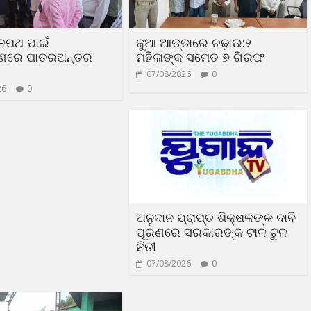
ଳପଥ ପାଇଁ
ଜୁଆ ଆଡ୍ଡାରେ ଚଢ଼ାଉ:୨
ରଣରେ ପାତରଅନ୍ତର
ମହିଳାଙ୍କ ସମେତ ୭ ଗିରଫ
07/08/2026
0
26
0
ଅନୁଦାନ ପ୍ରାପ୍ତ ଶିକ୍ଷକଙ୍କ ଦାବି
ପୂରଣରେ ସରକାରଙ୍କ ଟାଳ ଟୁଳ
ନିତୀ
07/08/2026
0