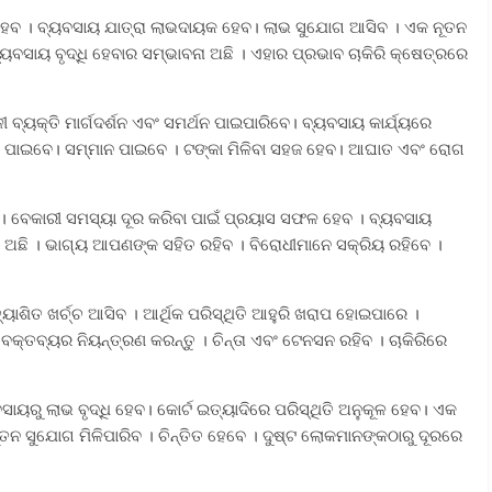
 ହେବ । ବ୍ୟବସାୟ ଯାତ୍ରା ଲାଭଦାୟକ ହେବ। ଲାଭ ସୁଯୋଗ ଆସିବ । ଏକ ନୂତନ
୍ୟବସାୟ ବୃଦ୍ଧି ହେବାର ସମ୍ଭାବନା ଅଛି । ଏହାର ପ୍ରଭାବ ଚାକିରି କ୍ଷେତ୍ରରେ
ବ୍ୟକ୍ତି ମାର୍ଗଦର୍ଶନ ଏବଂ ସମର୍ଥନ ପାଇପାରିବେ। ବ୍ୟବସାୟ କାର୍ଯ୍ୟରେ
ା ପାଇବେ। ସମ୍ମାନ ପାଇବେ । ଟଙ୍କା ମିଳିବା ସହଜ ହେବ। ଆଘାତ ଏବଂ ରୋଗ
। ବେକାରୀ ସମସ୍ୟା ଦୂର କରିବା ପାଇଁ ପ୍ରୟାସ ସଫଳ ହେବ । ବ୍ୟବସାୟ
ା ଅଛି । ଭାଗ୍ୟ ଆପଣଙ୍କ ସହିତ ରହିବ । ବିରୋଧୀମାନେ ସକ୍ରିୟ ରହିବେ ।
ତ୍ୟାଶିତ ଖର୍ଚ୍ଚ ଆସିବ । ଆର୍ଥିକ ପରିସ୍ଥିତି ଆହୁରି ଖରାପ ହୋଇପାରେ ।
ଁ । ବକ୍ତବ୍ୟର ନିୟନ୍ତ୍ରଣ କରନ୍ତୁ । ଚିନ୍ତା ଏବଂ ଟେନସନ ରହିବ । ଚାକିରିରେ
ବସାୟରୁ ଲାଭ ବୃଦ୍ଧି ହେବ। କୋର୍ଟ ଇତ୍ୟାଦିରେ ପରିସ୍ଥିତି ଅନୁକୂଳ ହେବ। ଏକ
ନ ସୁଯୋଗ ମିଳିପାରିବ । ଚିନ୍ତିତ ହେବେ । ଦୁଷ୍ଟ ଲୋକମାନଙ୍କଠାରୁ ଦୂରରେ