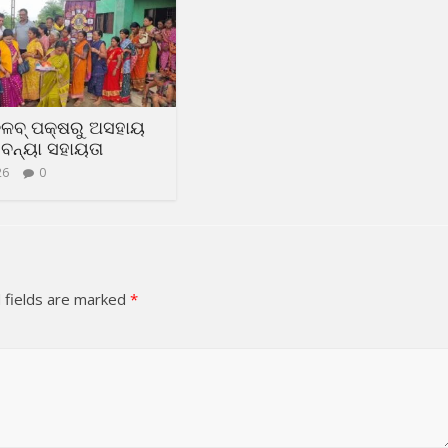
୍ଳବ୍ ପକ୍ଷରୁ ଅସହାୟ
ବନ୍ୟା ସହାୟତା
26
0
 fields are marked
*