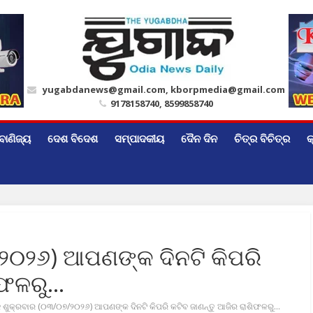
yugabdanews@gmail.com, kborpmedia@gmail.com
9178158740, 8599858740
ବାଣିଜ୍ୟ
ଦେଶ ବିଦେଶ
ସମ୍ପାଦକୀୟ
ଦୈନ ଦିନ
ଚିତ୍ର ବିଚିତ୍ର
କ
୨୦୨୬) ଆପଣଙ୍କ ଦିନଟି କିପରି
ଶିଫଳରୁ…
 ଶୁକ୍ରବାର (୦୩/୦୭/୨୦୨୬) ଆପଣଙ୍କ ଦିନଟି କିପରି କଟିବ ଜାଣନ୍ତୁ ଆଜିର ରାଶିଫଳରୁ…