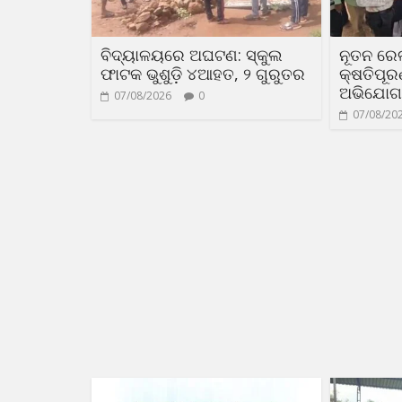
ବିଦ୍ୟାଳୟରେ ଅଘଟଣ: ସ୍କୁଲ
ନୂତନ ରେ
ଫାଟକ ଭୁଶୁଡ଼ି ୪ଆହତ, ୨ ଗୁରୁତର
କ୍ଷତିପୂ
ଅଭିଯୋଗ
07/08/2026
0
07/08/20