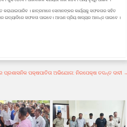
ରସ୍ତୁତ କରାଯାଇପାରିବ । ଛାତ୍ରମାନେ ସେମାନଙ୍କର କାର୍ଯ୍ୟକୁ ସଫଳତାର ସହିତ
ତକାର ଇତ୍ୟାଦିରେ ସଫଳତା ପାଇବେ। ଆପଣ ପ୍ରିୟ ଖାଦ୍ୟର ଆନନ୍ଦ ପାଇବେ ।
ରେ ପ୍ରଶାସନିକ ପକ୍ଷପାତିତା ଅଭିଯୋଗ: ନିରପେକ୍ଷ ତଦନ୍ତ ଦାବୀ