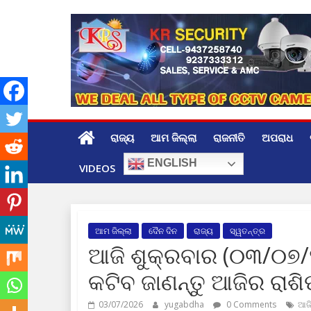
Skip
to
content
ରାଜ୍ୟ
ଆମ ଜିଲ୍ଲା
ରାଜନୀତି
ଅପରାଧ
ENGLISH
VIDEOS
ଆମ ଜିଲ୍ଲା
ଦୈନ ଦିନ
ରାଜ୍ୟ
ସ୍ୱତନ୍ତ୍ର
ଆଜି ଶୁକ୍ରବାର (୦୩/୦୭/
କଟିବ ଜାଣନ୍ତୁ ଆଜିର ରା
03/07/2026
yugabdha
0 Comments
ଆଜି