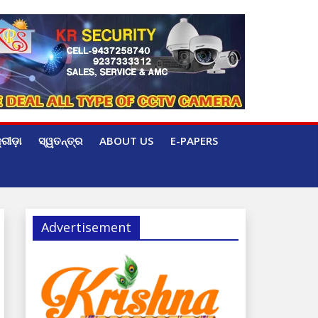
୍ରୀଡ଼ା
ସ୍ୱତନ୍ତ୍ର
ABOUT US
E-PAPERS
Advertisement