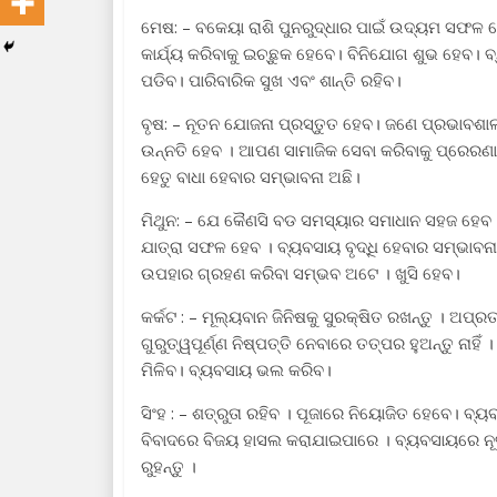
ମେଷ: – ବକେୟା ରାଶି ପୁନରୁଦ୍ଧାର ପାଇଁ ଉଦ୍ୟମ ସଫଳ
କାର୍ଯ୍ୟ କରିବାକୁ ଇଚ୍ଛୁକ ହେବେ। ବିନିଯୋଗ ଶୁଭ ହେବ। ବ
ପଡିବ। ପାରିବାରିକ ସୁଖ ଏବଂ ଶାନ୍ତି ରହିବ।
ବୃଷ: – ନୂତନ ଯୋଜନା ପ୍ରସ୍ତୁତ ହେବ। ଜଣେ ପ୍ରଭାବଶାଳୀ 
ଉନ୍ନତି ହେବ । ଆପଣ ସାମାଜିକ ସେବା କରିବାକୁ ପ୍ରେରଣ
ହେତୁ ବାଧା ହେବାର ସମ୍ଭାବନା ଅଛି।
ମିଥୁନ: – ଯେ କୈଣସି ବଡ ସମସ୍ୟାର ସମାଧାନ ସହଜ ହେବ 
ଯାତ୍ରା ସଫଳ ହେବ । ବ୍ୟବସାୟ ବୃଦ୍ଧି ହେବାର ସମ୍ଭାବନ
ଉପହାର ଗ୍ରହଣ କରିବା ସମ୍ଭବ ଅଟେ । ଖୁସି ହେବ।
କର୍କଟ : – ମୂଲ୍ୟବାନ ଜିନିଷକୁ ସୁରକ୍ଷିତ ରଖନ୍ତୁ । ଅପ୍ର
ଗୁରୁତ୍ୱପୂର୍ଣ୍ଣ ନିଷ୍ପତ୍ତି ନେବାରେ ତତ୍ପର ହୁଅନ୍ତୁ ନାହି
ମିଳିବ। ବ୍ୟବସାୟ ଭଲ କରିବ।
ସିଂହ : – ଶତ୍ରୁତା ରହିବ । ପୂଜାରେ ନିୟୋଜିତ ହେବେ। ବ୍ୟ
ବିବାଦରେ ବିଜୟ ହାସଲ କରାଯାଇପାରେ । ବ୍ୟବସାୟରେ ନୂତ
ରୁହନ୍ତୁ ।