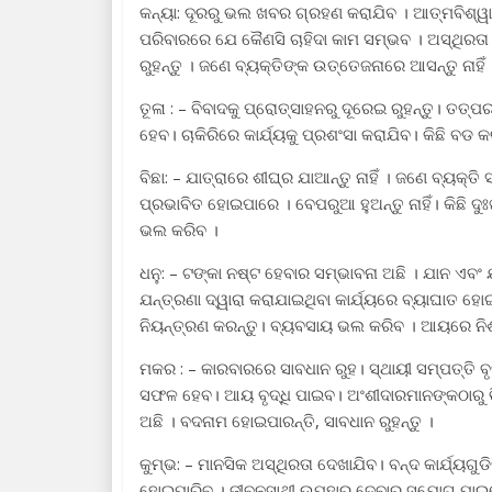
କନ୍ୟା: ଦୂରରୁ ଭଲ ଖବର ଗ୍ରହଣ କରାଯିବ । ଆତ୍ମବିଶ୍ୱାସ
ପରିବାରରେ ଯେ କୈଣସି ଚାହିଦା କାମ ସମ୍ଭବ । ଅସ୍ଥିରତ
ରୁହନ୍ତୁ । ଜଣେ ବ୍ୟକ୍ତିଙ୍କ ଉତ୍ତେଜନାରେ ଆସନ୍ତୁ ନାହିଁ
ତୂଳା : – ବିବାଦକୁ ପ୍ରୋତ୍ସାହନରୁ ଦୂରେଇ ରୁହନ୍ତୁ। ତତ୍
ହେବ। ଚାକିରିରେ କାର୍ଯ୍ୟକୁ ପ୍ରଶଂସା କରାଯିବ। କିଛି ବ
ବିଛା: – ଯାତ୍ରାରେ ଶୀଘ୍ର ଯାଆନ୍ତୁ ନାହିଁ । ଜଣେ ବ୍ୟକ୍
ପ୍ରଭାବିତ ହୋଇପାରେ । ବେପରୁଆ ହୁଅନ୍ତୁ ନାହିଁ। କିଛି 
ଭଲ କରିବ ।
ଧନୁ: – ଟଙ୍କା ନଷ୍ଟ ହେବାର ସମ୍ଭାବନା ଅଛି । ଯାନ ଏବଂ 
ଯନ୍ତ୍ରଣା ଦ୍ୱାରା କରାଯାଇଥିବା କାର୍ଯ୍ୟରେ ବ୍ୟାଘାତ ହ
ନିୟନ୍ତ୍ରଣ କରନ୍ତୁ। ବ୍ୟବସାୟ ଭଲ କରିବ । ଆୟରେ ନିଶ୍ଚ
ମକର : – କାରବାରରେ ସାବଧାନ ରୁହ। ସ୍ଥାୟୀ ସମ୍ପତ୍ତି ବୃ
ସଫଳ ହେବ। ଆୟ ବୃଦ୍ଧି ପାଇବ। ଅଂଶୀଦାରମାନଙ୍କଠାରୁ ଭିନ
ଅଛି । ବଦନାମ ହୋଇପାରନ୍ତି, ସାବଧାନ ରୁହନ୍ତୁ ।
କୁମ୍ଭ: – ମାନସିକ ଅସ୍ଥିରତା ଦେଖାଯିବ। ବନ୍ଦ କାର୍ଯ୍ୟଗ
ହୋଇପାରିବ । ଜୀବନସାଥୀ ଉପହାର ଦେବାର ସୁଯୋଗ ପାଇବେ। 