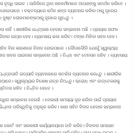
 ବୃଦ୍ଧି ପାଇବ । ଚାକିରିରେ ଥିବା ସହକର୍ମୀମାନେ ଆପଣଙ୍କୁ ସମର୍ଥନ କରିବେ ।
ା ହୋଇପାରେ । ବକ୍ତବ୍ୟରେ କଠିନ ଶବ୍ଦ ବ୍ୟବହାର କରିବା ଠାରୁ ଦୂରେଇ
 । ଦୁଷ୍ଟ ଲୋକମାନଙ୍କଠାରୁ ଦୂରରେ ରୁହନ୍ତୁ ।
ପରତା ନାହିଁ । ଶାରୀରିକ ଯନ୍ତ୍ରଣା ହେବାର ସମ୍ଭାବନା ଅଛି । ପ୍ରୟାସ ସଫଳ
ଡ କରିବାର ଇଚ୍ଛା ହେବ। ବ୍ୟବସାୟ ଭଲ କରିବ। ଟଙ୍କା ମିଳିବା ସହଜ ହେବ।
ତି ସହିତ ବିନା କାରଣରେ ବିବାଦ ହୋଇପାରେ । ଦୌଡାଦୌଡି ଯୋଗୁଁ ସ୍ୱାସ୍ଥ୍ୟ
ଦୁଃଖଦ ଖବର ପାଇବାର ସମ୍ଭାବନା ଅଛି । ଚିନ୍ତା ଏବଂ ଟେନସନ ରହିବ । ବ୍ୟବସାୟ
ଯନ୍ତ୍ରପାତି ଇତ୍ୟାଦି ବ୍ୟବହାରରେ ସତର୍କତା ବ୍ୟବହାର କରନ୍ତୁ । ଶାରୀରିକ
ୋଇପାରେ। ସ୍ୱାସ୍ଥ୍ୟର ବିଶେଷ ଯତ୍ନ ନିଅନ୍ତୁ। କ୍ରୋଧ ଏବଂ ଉତ୍ତେଜନାକୁ
ିତତା ରହିବ । ଚିନ୍ତିତ ହେବେ ।
ଦ୍ଧିର ସମ୍ଭାବନା ହେଉଛି । ବେକାରୀ ସମସ୍ୟା ଦୂର କରିବା ପାଇଁ ପ୍ରୟାସ
୍ନତା ପରିସ୍ଥିତିକୁ ଅନୁକୂଳ କରିବ। କାହା ସହିତ ବିବାଦ ହେବାର ସମ୍ଭାବନା
ୁଡିକ କୋର୍ଟ ଏବଂ ସରକାରୀ କାର୍ଯ୍ୟାଳୟରେ ଗତି କରିବ। ବିବାଦର ସମାଧାନ
ଖୁସି ହେବେ। ପାରିବାରିକ ସହାୟତା ଜାରି ରହିବ। ଆୟ ବୃଦ୍ଧି ପାଇବ ।