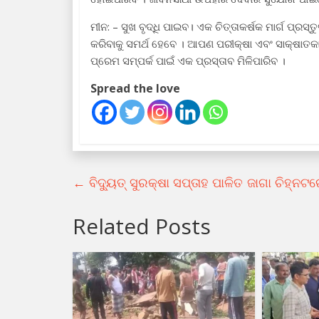
ମୀନ: – ସୁଖ ବୃଦ୍ଧି ପାଇବ। ଏକ ଚିତ୍ତାକର୍ଷକ ମାର୍ଗ ପ୍
କରିବାକୁ ସମର୍ଥ ହେବେ । ଆପଣ ପରୀକ୍ଷା ଏବଂ ସାକ୍ଷା
ପ୍ରେମ ସମ୍ପର୍କ ପାଇଁ ଏକ ପ୍ରସ୍ତାବ ମିଳିପାରିବ ।
Spread the love
←
ବିଦ୍ୟୁତ୍ ସୁରକ୍ଷା ସପ୍ତାହ ପାଳିତ
ଜାଗା ଚିହ୍ନଟ
Related Posts