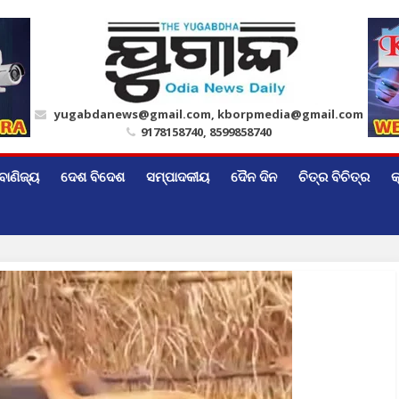
yugabdanews@gmail.com, kborpmedia@gmail.com
9178158740, 8599858740
ବାଣିଜ୍ୟ
ଦେଶ ବିଦେଶ
ସମ୍ପାଦକୀୟ
ଦୈନ ଦିନ
ଚିତ୍ର ବିଚିତ୍ର
କ