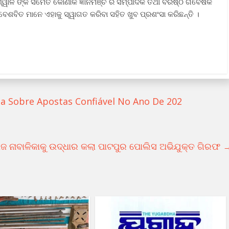
ିଶ୍ୱାଳ ଙ୍କ ସମେତ କୋଣାର୍କ ଜ୍ଞାନମଞ୍ଚ ର ସମ୍ପାଦକ ତଥା ବରିଷ୍ଠ ଗବେଷକ
େଶବିତ ମାନେ ଏହାକୁ ସ୍ୱାଗତ କରିବା ସହିତ ଖୁବ ପ୍ରଶଂସା କରିଛନ୍ତି ।
a Sobre Apostas Confiável No Ano De 202
ଜ ନାବାଳିକାକୁ ଉଦ୍ଧାର କଲା ପାଟପୁର ପୋଲିସ ଅଭିଯୁକ୍ତ ଗିରଫ