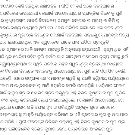
/୬୦ କେଜି ରହିଥିବା ଜଣାପଡ଼ିଛି । ଦୀର୍ଘ ୧୨ ବର୍ଷ ପରେ ବନବିଭାଗର
 ପରିବେଶ ଉପଯୋଗୀ କୋଣାର୍କ ଅଭୟାରଣ୍ୟ ର ପ୍ରାକୃତିକ ବିଭବ କୁ ପୁଣି
ୁର ମୁଖ୍ୟରାସ୍ତା ଆଦର୍ଶ ବିଦ୍ୟାଳୟ ସମ୍ମୁଖ ଜଙ୍ଗଲ ର ପ୍ରାୟ ୩ କିମି ରୁ
କଟ ଅଭୟାରଣ୍ୟ ମଧ୍ୟରେ ଥିବା ୧୦ ଏକର ପରିମିତ ଜାଗା ରେ ଏକ ସ୍ବତନ୍ତ୍ର
 କୃଷ୍ଣସାର ମୃଗ ଙ୍କ ନିମନ୍ତେ କୋଣାର୍କ ବନବିଭାଗ ପକ୍ଷରୁ ସେମାନଙ୍କ ନିତ୍ୟ
ଘାସ ଲଗାଯାଇଥିବା ଏକ ସ୍ୱତନ୍ତ୍ର ଭାବେ ଘାସ ପଡିଆ ପ୍ରସ୍ତୁତି
ବା ସ୍ଥାନ ରେ ଆଜି ସମସ୍ତ ପ୍ରସ୍ତୁତି ଅନୁଯାୟୀ ଛଡ଼ାଯାଇଛି ।ସୁସ୍ଥ ଥିବା ଏହି
ାରି ଖୁବ ଖେଳିବା ସହିତ ବୁଲି କଅଁଳ ଘାସ ଖାଉଥିବା ମନୋରମ ଦୃଶ୍ୟ ମନକୁ ଛୁଇଁ
୍ୱାସ୍ଥ୍ୟବସ୍ଥା ର ସ୍ଥିତି ପରଖିବା ସହିତ ସ୍ୱତନ୍ତ୍ର ବ୍ୟବସ୍ଥା ମଧ୍ୟରେ
ବେ ବିଚରଣ ନିମନ୍ତେ ଏମାନଙ୍କୁ ଅଭୟାରଣ୍ୟ ରେ ପୁଣି ଛାଡି ଦିଆଯିବ ବୋଲି
େଇଛନ୍ତି ।ପରେ ଜଙ୍ଗଲ ରେ ଏମାନଙ୍କ ସ୍ଥିତି କୁ ପରଖି ଦ୍ୱିତୀୟ ପର୍ଯ୍ୟାୟରେ
ଂଜାମ ଓ ନନ୍ଦନକାନନ ରୁ ଆଣି ଛଡ଼ାଯିବ ବୋଲି ଜଣାପଡ଼ିଛି । ଓଡ଼ିଶାର ଗଂଜାମ
ୋଣାର୍କ ବାଲୁଖଣ୍ଡ ର ଶୋଭମଣ୍ଡନ କରୁଥିବା ଏହି ବିରଳ କୃଷ୍ଣସାର ମୃଗ ଗୁଡିକ
ଂଶ ବୃଦ୍ଧି କରିନପାରି ଲୋପ ପାଇଯାଇଥିଲେ । କୋଣାର୍କ ଅଭୟାରଣ୍ୟ ରେ
ରୁଦ୍ଧାର ଯୋଜନା ଯଦି ସଫଳ ହୁଏ ଓ ପରିସ୍ଥିତି ଅନୁକୂଳ ରୁହେ ତାହେଲେ
ୟାରଣ୍ୟ କୁ ଆହୁରି ପର୍ଯ୍ୟାପ୍ତ ପରିମାଣ ର ଏହି ଶ୍ରେଣୀର ମୃଗ କୁ ଅଣାଯାଇ
ା ଜଣାପଡିଛି । ପୁରୀ ଫରେଷ୍ଟ ଡିଭିଜନ ପକ୍ଷରୁ ଏହି ବିରଳ କୃଷ୍ଣସାର ମୃଗ ଙ୍କ
ର ବରିଷ୍ଠ ପରିବେଶବିତ ସରୋଜ କୁମାର ଜେନା, ଅସ୍ତରଙ୍ଗ ଅଂଚଳର ଯୁବ