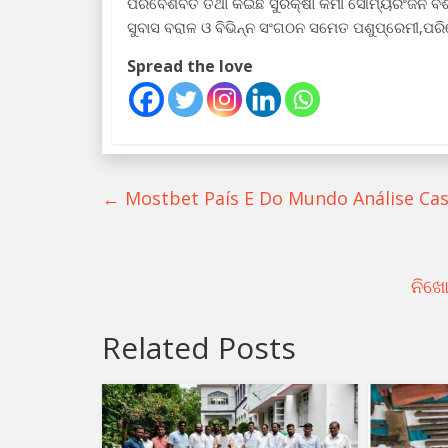
ପରିବେଶବିତି ତଥା କଇଁଛ ସୁରକ୍ଷା କର୍ମୀ ସୌମ୍ୟରଂଜନ ବ
ସୁବାସ ବରାଳ ଓ ବିଭିନ୍ନ ସଂଗଠନ ସମେତ ପଶୁପ୍ରେମୀ,ପରିବ
Spread the love
←
Mostbet País E Do Mundo Análise Cas
ନିଖୋ
Related Posts