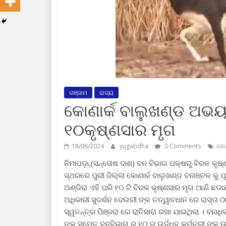
ଗଞ୍ଜାମ
ରାଜ୍ୟ
କୋଣାର୍କ ବାଲୁଖଣ୍ଡ ଅଭୟ
୧୦କୃଷ୍ଣସାର ମୃଗ
18/06/2024
yugabdha
0 Comments
କୋଣ
ନିମାପଡ଼ା,(ସନ୍ତୋଷ ଦାଶ) ବନ ବିଭାଗ ପକ୍ଷରୁ ବିରଳ କୃଷ୍
ସ୍ଥରରେ ପୁରୀ ଜିଲ୍ଲା କୋଣାର୍କ ବାଲୁଖଣ୍ଡ ବନାଞ୍ଚଳ କୁ ପ
ଅଣ୍ଡିରା ଏହି ପରି ୧୦ ଟି ବିରଳ କୃଷ୍ଣସାର ମୃଗ ଆଣି ଛଡା
ଅଧିକାରୀ ସୁଦର୍ଶନ ଦେଉରୀ ଙ୍କ ତତ୍ୱାବଧାନ ରେ ରାସ୍ତା ଠ
ସ୍ୱତନ୍ତ୍ର ପିଞ୍ଜରା ରେ ରାତିସାରା ରଖା ଯାଇଥିଲା । ବନାଧ
ଙ୍କ ସମେତ ବନବିଭାଗ ର ୧୦ ରୁ ଉର୍ଦ୍ଧ୍ବ କର୍ମଚରୀ ଙ୍କ ଉପ