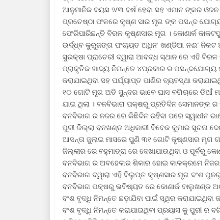
ଆନୁମାନିକ ବୟସ ୨/୩ ବର୍ଷ ହେବା ସହ ଏମାନ ଙ୍କର ଓଜନ ୫୦
ପ୍ରଚେଷ୍ଠା ଫଳରେ କୃଷ୍ଣ ସାର ମୃଗ ଙ୍କ ପସନ୍ଦ ଯୋଗ୍ୟ
ଫେରିପାରିଛନ୍ତି ବିରଳ କୃଷ୍ଣସାର ମୃଗ । କୋଣାର୍କ କାକଟପ
ଉର୍ଦ୍ଧ୍ବ କୁରୁଜଙ୍ଗ ପଂଚାୟତ ଅଧିନ’ ଖଣ୍ଡିଆ ନଈ’ ନି
ସୁରକ୍ଷା ପ୍ରାଚେରୀ ଦ୍ୱାରା ଆବଦ୍ଧ ସ୍ଥାନ ରେ ଏହି ବିରଳ
ପ୍ରାକୃତିକ ଖାଦ୍ୟ ନିମନ୍ତେ ୪ପ୍ରକାର ର ପସନ୍ଦଯୋଗ୍ୟ 
କରାଯାଇଥିବା ସହ ପର୍ଯ୍ୟାପ୍ତ ପାଣିର ବ୍ୟବସ୍ଥା କରାଯାଇଥି
୧୦ ଗୋଟି ମୃଗ ଅତି ସୁନ୍ଦର ଭାବେ ଘାସ ବଗିଚାରେ ଡିଆଁ ମ
ଯାଇ ଥିଲା । ବନବିଭାଗ ପକ୍ଷରୁ ପ୍ରତିଦିନ ସେମାନଙ୍କ ର ସ
ବନବିଭାଗ ର ନଜର ରେ କିଛିଦିନ ରହିବା ପରେ ସ୍ୱାଧୀନ ଭା
ପୁରୀ ଜିଲ୍ଲା ବନଖଣ୍ଡ ଅଧିକାରୀ ବିବେକ କୁମାର ସୂଚନା ଦ
ଆସନ୍ତା ଜୁଲାଇ ମାସରେ ପୁଣି ୩୧ ଗୋଟି କୃଷ୍ଣସାର ମୃଗ ଗ
ଜିଲ୍ଲାର ରେ ବହୁମାତ୍ରା ରେ ଦେଖାଯାଉଥିବା ଓ ପୂର୍ବରୁ କ
ବନବିଭାଗ ର ଅବହେଳାର ଶିକାର ହୋଇ କାଳକ୍ରମେ ନିଜର ବ
ବନବିଭାଗ ଦ୍ୱାରା ଏହି ବିଲୁପ୍ତ କୃଷ୍ଣସାର ମୃଗ ବଂଶ ପୁନ
ବନବିଭାଗ ପକ୍ଷରୁ ଭବିଷ୍ୟତ ରେ କୋଣାର୍କ ବାଲୁଖଣ୍ଡ ଅଭ
ବଂଶ ବୃଦ୍ଧି ନିମନ୍ତେ ଛଡ଼ାଯିବା ପାଇଁ ସ୍ଥିର କରାଯାଇଥିବ
ବଂଶ ବୃଦ୍ଧି ନିମନ୍ତେ କରାଯାଇଥିବା ପ୍ରୟାସ କୁ ପୁରୀ 