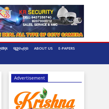
୍ରୀଡ଼ା
ସ୍ୱତନ୍ତ୍ର
ABOUT US
E-PAPERS
Advertisement