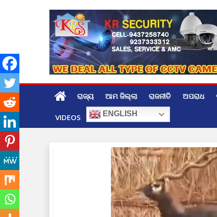
Skip
to
content
ରାଜ୍ୟ
ଆମ ଜିଲ୍ଲା
ରାଜନୀତି
ଅପରାଧ
ENGLISH
VIDEOS