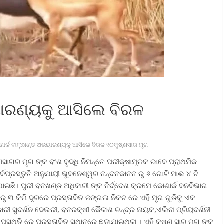
ାରଣ୍ୟକୁ ଆସିଲେ ବିରଳ
ାର୍କ ବାଲୁଖଣ୍ଡ ଅଭୟାରଣ୍ୟକୁ ଆସିଲେ ବିରଳ ୧୦କୃଷ୍ଣସାର ମୃଗ
ଣସାଗର ମୃଗ ଙ୍କ ବଂଶ ବୃଦ୍ଧି ନିମନ୍ତେ ପରୀକ୍ଷାମୂଳକ ଭାବେ ପ୍ରାଥମିକ
ୂର୍ବପ୍ରସ୍ତୁତି ଅନୁଯାୟୀ ଭୁବନେଶ୍ୱର ନନ୍ଦନକାନନ ରୁ ୬ ଗୋଟି ମାଈ ୪ ଟି
ଯାଇଛି। ପୁରୀ ବନଖଣ୍ଡ ଅଧିକାରୀ ଙ୍କ ନିର୍ଦ୍ଦେଶ କ୍ରମେ କୋଣାର୍କ ବନବିଭାଗ
ାରୁ ୩ କିମି ଦୂରରେ ପ୍ରସ୍ତାବିତ ଜଙ୍ଗଲ ନିକଟ ରେ ଏହି ମୃଗ ଗୁଡିକୁ ଏକ
ିକାରୀ ସୁଦର୍ଶନ ଦେଉରୀ, ବନରକ୍ଷୀ କୈଳାଶ ଚନ୍ଦ୍ର ନାୟକ,ଏଲିନା ପ୍ରିୟଦର୍ଶନୀ
ସ୍ଥିତି ରେ ପ୍ରସ୍ତାବିତ ସ୍ଥାନରେ ଛଡ଼ାଯାଇଥିଲା । ଏହି କୃଷ୍ଣ ସାର ମୃଗ ଙ୍କ