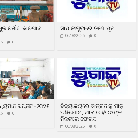
ୁକ ନିର୍ମାଣ କାରଖାନା
ସାପ କାମୁଡ଼ାରେ ଜଣେ ମୃତ
06/08/2026
0
26
0
ତନ୍ୟପାନ ସପ୍ତାହ–୨୦୨୬
ବିଦ୍ୟାଳୟରେ ଛାତ୍ରଙ୍କୁ ମାଡ଼
ଅଭିଯୋଗ, ଥାନା ଓ ବିଇଓଙ୍କ
26
0
ନିକଟରେ ଫେରାଦ
06/08/2026
0