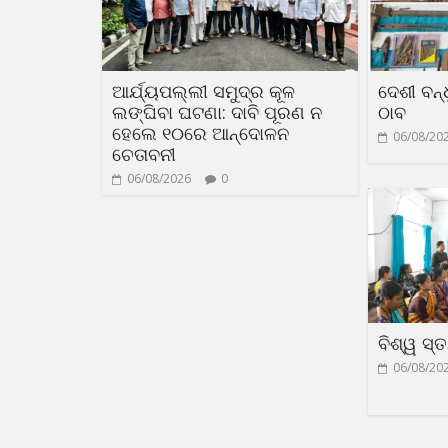
ଆର୍ଯ୍ୟପଲ୍ଲୀ ସମୁଦ୍ର କୂଳ
ଦେଶୀ ବନ୍ଧ
ଲଙ୍ଘିବା ଘଟଣା: ଦାବି ପୂରଣ ନ
ଠାବ
ହେଲେ ୧୦ରେ ଆନ୍ଦୋଳନ
06/08/20
ଚେତାବନୀ
06/08/2026
0
ବିଶ୍ୱ ସ୍
06/08/20