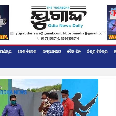
yugabdanews@gmail.com, kborpmedia@gmail.com
9178158740, 8599858740
ବାଣିଜ୍ୟ
ଦେଶ ବିଦେଶ
ସମ୍ପାଦକୀୟ
ଦୈନ ଦିନ
ଚିତ୍ର ବିଚିତ୍ର
କ