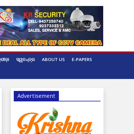
୍ରୀଡ଼ା
ସ୍ୱତନ୍ତ୍ର
ABOUT US
E-PAPERS
Advertisement