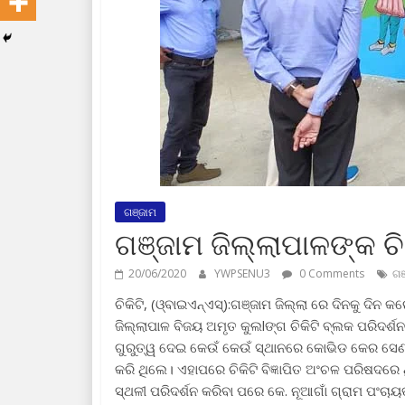
ଗଞ୍ଜାମ
ଗଞ୍ଜାମ ଜିଲ୍ଲାପାଳଙ୍କ ଚି
20/06/2020
YWPSENU3
0 Comments
ଗଞ
ଚିକିଟି, (ଓ୍ବାଇଏନ୍ଏସ୍):ଗଞ୍ଜାମ ଜିଲ୍ଲା ରେ ଦିନକୁ ଦି
ଜିଲ୍ଲାପାଳ ବିଜୟ ଅମୃତ କୁଲlଙ୍ଗ ଚିକିଟି ବ୍ଲକ ପରିଦର୍
ଗୁରୁତ୍ୱ ଦେଇ କେଉଁ କେଉଁ ସ୍ଥାନରେ କୋଭିଡ କେର ସେଣ୍ଟ
କରି ଥିଲେ। ଏହାପରେ ଚିକିଟି ବିଜ୍ଞାପିତ ଅଂଚଳ ପରିଷଦରେ ଥ
ସ୍ଥଳୀ ପରିଦର୍ଶନ କରିବା ପରେ କେ. ନୂଆଗାଁ ଗ୍ରାମ ପଂଚାୟ