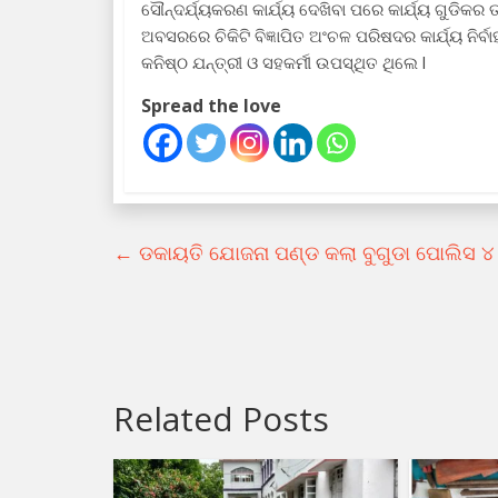
ସୌନ୍ଦର୍ଯ୍ୟକରଣ କାର୍ଯ୍ୟ ଦେଖିବା ପରେ କାର୍ଯ୍ୟ ଗୁଡିକର ତ
ଅବସରରେ ଚିକିଟି ବିଜ୍ଞାପିତ ଅଂଚଳ ପରିଷଦର କାର୍ଯ୍ୟ ନିର୍ବ
କନିଷ୍ଠ ଯନ୍ତ୍ରୀ ଓ ସହକର୍ମୀ ଉପସ୍ଥିତ ଥିଲେ l
Spread the love
←
ଡକାୟତି ଯୋଜନା ପଣ୍ଡ କଲା ବୁଗୁଡା ପୋଲିସ 
Related Posts