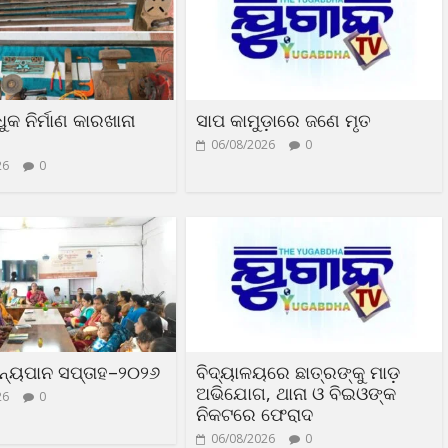
ୁକ ନିର୍ମାଣ କାରଖାନା
ସାପ କାମୁଡ଼ାରେ ଜଣେ ମୃତ
06/08/2026
0
26
0
ତନ୍ୟପାନ ସପ୍ତାହ–୨୦୨୬
ବିଦ୍ୟାଳୟରେ ଛାତ୍ରଙ୍କୁ ମାଡ଼
ଅଭିଯୋଗ, ଥାନା ଓ ବିଇଓଙ୍କ
26
0
ନିକଟରେ ଫେରାଦ
06/08/2026
0