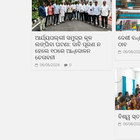
ଆର୍ଯ୍ୟପଲ୍ଲୀ ସମୁଦ୍ର କୂଳ
ଦେଶୀ ବନ୍ଧ
ଲଙ୍ଘିବା ଘଟଣା: ଦାବି ପୂରଣ ନ
ଠାବ
ହେଲେ ୧୦ରେ ଆନ୍ଦୋଳନ
06/08/20
ଚେତାବନୀ
06/08/2026
0
ବିଶ୍ୱ ସ୍
06/08/20