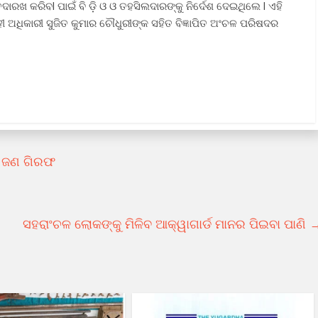
ଦାରଖ କରିବl ପାଇଁ ବି ଡ଼ି ଓ ଓ ତହସିଲଦାରଙ୍କୁ ନିର୍ଦେଶ ଦେଇଥିଲେ l ଏହି
ାହୀ ଅଧିକାରୀ ସୁଜିତ କୁମାର ଚୌଧୁରୀଙ୍କ ସହିତ ବିଜ୍ଞାପିତ ଅଂଚଳ ପରିଷଦର
୪ ଜଣ ଗିରଫ
ସହରାଂଚଳ ଲୋକଙ୍କୁ ମିଳିବ ଆକ୍ୱାଗାର୍ଡ ମାନର ପିଇବା ପାଣି