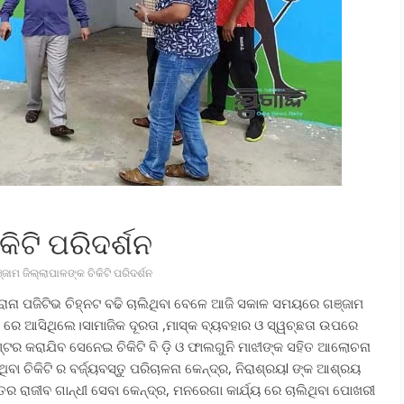
କିଟି ପରିଦର୍ଶନ
୍ଜାମ ଜିଲ୍ଲାପାଳଙ୍କ ଚିକିଟି ପରିଦର୍ଶନ
ନ କରୋନା ପଜିଟିଭ ଚିହ୍ନଟ ବଢି ଚାଲିଥିବା ବେଳେ ଆଜି ସକାଳ ସମୟରେ ଗଞ୍ଜାମ
ଶନ ରେ ଆସିଥିଲେ।ସାମାଜିକ ଦୂରତା ,ମାସ୍କ ବ୍ୟବହାର ଓ ସ୍ୱଚ୍ଛତା ଉପରେ
ର କରାଯିବ ସେନେଇ ଚିକିଟି ବି ଡ଼ି ଓ ଫାଲଗୁନି ମାଝୀଙ୍କ ସହିତ ଆଲୋଚନା
ିବା ଚିକିଟି ର ବର୍ଜ୍ୟବସ୍ତୁ ପରିଚାଳନା କେନ୍ଦ୍ର, ନିରାଶ୍ରୟl ଙ୍କ ଆଶ୍ରୟ
ତର ରାଜୀବ ଗାନ୍ଧୀ ସେବା କେନ୍ଦ୍ର, ମନରେଗା କାର୍ଯ୍ୟ ରେ ଚାଲିଥିବା ପୋଖରୀ