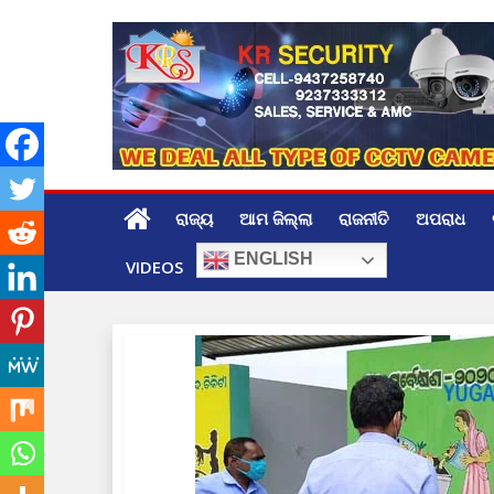
Skip
to
content
ରାଜ୍ୟ
ଆମ ଜିଲ୍ଲା
ରାଜନୀତି
ଅପରାଧ
ENGLISH
VIDEOS