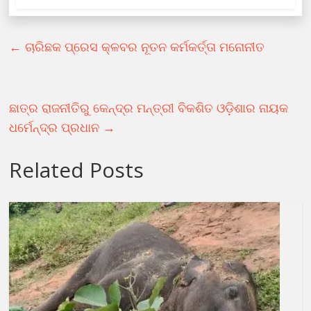
←
ଚାରିଛକ ପ୍ରେସ କ୍ଳବର ନୂତନ କର୍ମକର୍ତ୍ତା ମନୋନୀତ
ଛାତ୍ର ରାଜନୀତିରୁ କେନ୍ଦ୍ର ମନ୍ତ୍ରୀ ବିକଶିତ ଓଡ଼ିଶାର ନାୟକ
ଧର୍ମେନ୍ଦ୍ର ପ୍ରଧାନ
→
Related Posts