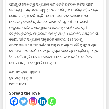
ପ୍ରଭୁ ଓ ଦେବୀଙ୍କୁ ବନ୍ଦାପନା କରି ଭେଟି ପ୍ରଦାନ କରିବା ପରେ
ବରକନ୍ୟା ସେବକଙ୍କ ଦ୍ୱାରା ନଗର ପରିକ୍ରମା କରିବା ସହିତ ପନ୍ତି
ଭୋଗ ଗ୍ରହଣ କରିଥାନ୍ତି। ଦେବା ଦେବୀ ଙ୍କ ଶୋଭାଯାତ୍ରା
ଦେଉଳରୁ ବାହାରି ଶ୍ରୀନଅର, ବାଲିସାହି, ସ୍ୱାମୀ ମଠ, ବରାହୀ
ଠାକୁରାଣୀ ମନ୍ଦିର, ହାଟମୁଣ୍ଡ ଓ ହରଚଣ୍ଡୀ ସାହି ଦେଇ ଶ୍ରୀ
ଜମ୍ବେଶ୍ଵରଙ୍କ ମନ୍ଦିରରେ ପହଞ୍ଚିଥାନ୍ତି। ସେଠାରେ ପଞ୍ଚୁଗ୍ରାସୀ
ଭୋଗ ସହିତ ବନ୍ଦାପନା ଅନୁଷ୍ଠିତ ହୋଇଥାଏ। ସେଠାରୁ
ଦେବାଦେବୀମାନେ ମଣିକର୍ଣ୍ଣିକା ସାହି ଓ ଗାଣ୍ଡୁଆ ଚୌରାସ୍ଥିତ ଶ୍ରୀ
କପାଳମୋଚନ ମନ୍ଦିର ସମ୍ମୁଖ ରାସ୍ତା ଦେଇ ଶ୍ରୀ ମନ୍ଦିର କୁ ବାହୁଡା
ବିଜେ କରିଥାନ୍ତି। ଶେଷ ହୋଇଥାଏ ଦେବ ଦମ୍ପତ୍ତି ଙ୍କ ବିବାହ
ଶୋଭାଯାତ୍ରା। ବା ଗୁଆଲି ଯାତ୍ରା।
ଜୟ ଜଗନ୍ନାଥ ସ୍ଵାମୀ।
ତୁଳସୀପୁର। ପୁରୀ
୯୪୩୯୩୬୧୮୮୮
Spread the love