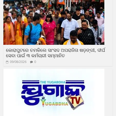
କୋରାପୁଟରେ ଚମକିଲେ ସାଂସଦ ଅପରାଜିତା ଷଡ଼ଙ୍ଗୀ, ଦୀର୍ଘ
ସେବା ପାଇଁ ୩ କର୍ମଚାରୀ ସମ୍ମାନିତ
09/08/2026
0