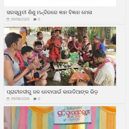
ସରସ୍ୱତୀ ଶିଶୁ ମନ୍ଦିରରେ ଜ୍ଞାନ ବିଜ୍ଞାନ ମେଳା
09/08/2026
0
ପ୍ରାଚୀନଦୀରୁ ଜଳ ନେବାପାଇଁ କାଉଡିଆଙ୍କ ଭିଡ଼
09/08/2026
0