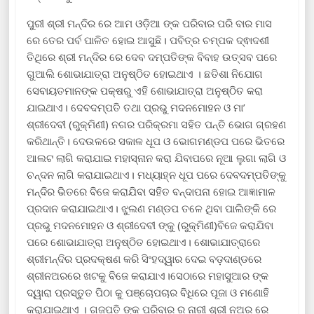
ପୁରୀ ଶ୍ରୀ ମନ୍ଦିର ରେ ଆମ ଓଡ଼ିଆ ଙ୍କ ପରିବାର ପରି ବାର ମାସ
ରେ ତେର ପର୍ବ ପାଳିତ ହୋଇ ଆସୁଛି। ପବିତ୍ର ଚମ୍ପକ ଦ୍ଵାଦଶୀ
ତିଥିରେ ଶ୍ରୀ ମନ୍ଦିର ରେ ଦେବ ଦମ୍ପତିଙ୍କ ବିବାହ ଉତ୍ସବ ପରେ
ଗୁଆଲି ଶୋଭାଯାତ୍ରା ଅନୁଷ୍ଠିତ ହୋଇଥାଏ । ଛତିଶା ନିଯୋଗ
ସେବାୟତମାନଙ୍କ ପକ୍ଷରୁ ଏହି ଶୋଭାଯାତ୍ରା ଅନୁଷ୍ଠିତ କରା
ଯାଇଥାଏ। ଦେବଦମ୍ପତି ତଥା ପ୍ରଭୁ ମଦନମୋହନ ଓ ମା’
ଶ୍ରୀଦେବୀ (ରୁକ୍ମିଣୀ) ନଗର ପରିକ୍ରମା ସହିତ ପନ୍ତି ଭୋଗ ଗ୍ରହଣ
କରିଥାନ୍ତି। ଦେଉଳରେ ସକାଳ ଧୂପ ଓ ଭୋଗମଣ୍ଡପ ପରେ ଭିତରେ
ଆଲଟ ଲାଗି କରାଯାଇ ମହାସ୍ନାନ କରା ଯିବାପରେ ନୂଆ ଲୁଗା ଲାଗି ଓ
ଚନ୍ଦନ ଲାଗି କରାଯାଇଥାଏ। ମଧ୍ୟାହ୍ନ ଧୂପ ପରେ ଦେବଦମ୍ପତିଙ୍କୁ
ମନ୍ଦିର ଭିତରେ ବିଜେ କରାଯିବା ସହିତ ବନ୍ଦାପନା ହୋଇ ଆଜ୍ଞାମାଳ
ପ୍ରଦାନ କରାଯାଇଥାଏ। ଝୁଲଣ ମଣ୍ଡପ ତଳେ ଥିବା ପାଲିଙ୍କି ରେ
ପ୍ରଭୁ ମଦନମୋହନ ଓ ଶ୍ରୀଦେବୀ ଙ୍କୁ (ରୁକ୍ମିଣୀ)ବିଜେ କରାଯିବା
ପରେ ଶୋଭାଯାତ୍ରା ଅନୁଷ୍ଠିତ ହୋଇଥାଏ। ଶୋଭାଯାତ୍ରାରେ
ଶ୍ରୀମନ୍ଦିର ପ୍ରଦକ୍ଷଣ କରି ସିଂହଦ୍ୱାର ଦେଇ ବଡ଼ଦାଣ୍ଡରେ
ଶ୍ରୀନଅରରେ ଖଟକୁ ବିଜେ କରାଯାଏ।ସେଠାରେ ମହାସୁଆର ଙ୍କ
ଦ୍ୱାରା ପ୍ରସ୍ତୁତ ପିଠା କୁ ପଞ୍ଚୋପଚାର ବିଧିରେ ପୂଜା ଓ ମଣୋହି
କରାଯାଇଥାଏ । ଗଜପତି ଙ୍କ ପରିବାର ର ନାରୀ ଶ୍ରୀ ନଅର ରେ