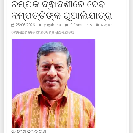
ଚମ୍ପକ ଦ୍ଵାଦଶୀରେ ଦେବ
ଦମ୍ପତ୍ତିଙ୍କ ଗୁଆଲିଯାତ୍ରା
25/06/2026
yugabdha
0 Comments
ଚମ୍ପକ
ଦ୍ଵାଦଶୀରେ ଦେବ ଦମ୍ପତ୍ତିଙ୍କ ଗୁଆଲିଯାତ୍ରା
ସନ୍ତୋଷ କୁମାର ଦାଶ