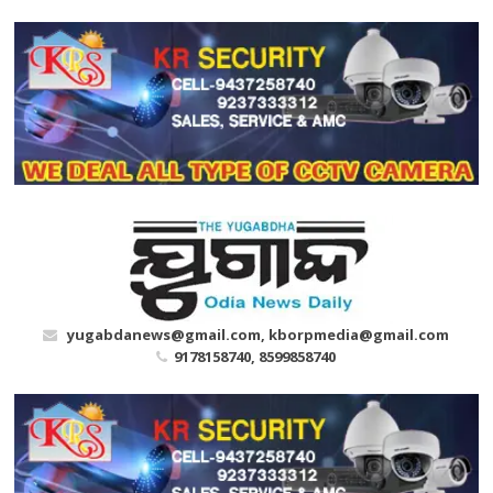
Skip
to
content
yugabdanews@gmail.com, kborpmedia@gmail.com
9178158740, 8599858740