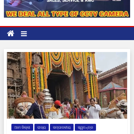
ଆମ ଜିଲ୍ଲା
ରାଜ୍ୟ
ସମ୍ପାଦକୀୟ
ସ୍ୱତନ୍ତ୍ର