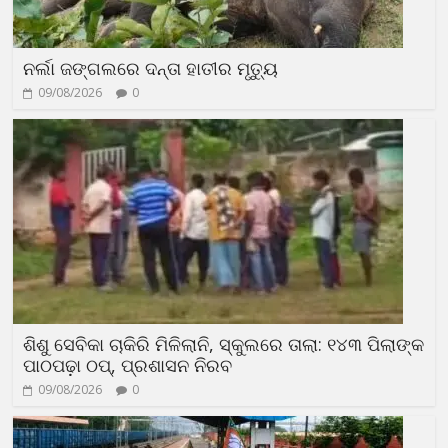
ନର୍ଲା ଜଙ୍ଗଲରେ ଦନ୍ତା ହାତୀର ମୃତ୍ୟୁ
09/08/2026
0
ଶିଶୁ ସେବିକା ଚାକିରି ମିଳିଲାନି, ସ୍କୁଲରେ ତାଲା: ୧୪୩ ପିଲାଙ୍କ
ପାଠପଢ଼ା ଠପ୍, ପ୍ରଶାସନ ନିରବ
09/08/2026
0