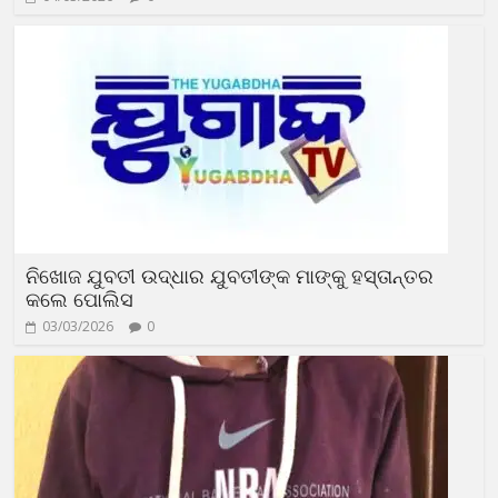
ନିଖୋଜ ଯୁବତୀ ଉଦ୍ଧାର ଯୁବତୀଙ୍କ ମାଙ୍କୁ ହସ୍ତାନ୍ତର
କଲେ ପୋଲିସ
03/03/2026
0