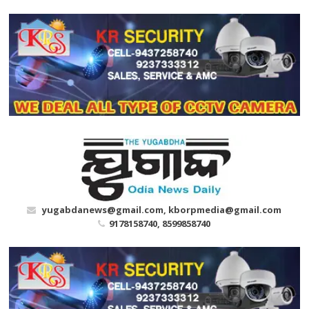
Skip
to
content
yugabdanews@gmail.com, kborpmedia@gmail.com
9178158740, 8599858740