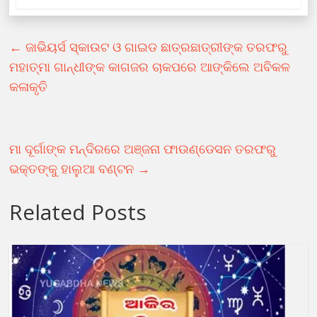
←
ଜାଭିୟର୍ସ ସ୍କାଉଟ ଓ ଗାଇଡ ଛାତ୍ରଛାତ୍ରୀଙ୍କ ତରଫରୁ
ମହାତ୍ମା ଗାନ୍ଧୀଙ୍କ କାଗଜର ଚାକପରେ ଆଙ୍କିଲେ ଅବିକଳ
କଳାକୃତି
ମା ଦୂର୍ଗାଙ୍କ ମନ୍ଦିରରେ ଅଞ୍ଜନା ଫାଉଣ୍ଡେସନ ତରଫରୁ
ଭକ୍ତଙ୍କୁ ହାଲୁଆ ବଣ୍ଟନ
→
Related Posts