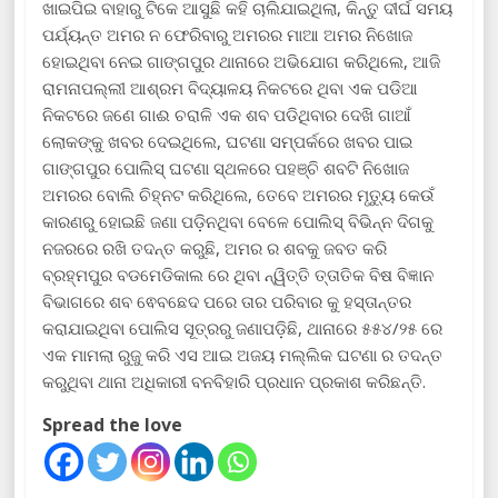
ଖାଇପିଇ ବାହାରୁ ଟିକେ ଆସୁଛି କହି ଚାଲିଯାଇଥିଲା, କିନ୍ତୁ ଦୀର୍ଘ ସମୟ
ପର୍ଯ୍ୟନ୍ତ ଅମର ନ ଫେରିବାରୁ ଅମରର ମାଆ ଅମର ନିଖୋଜ
ହୋଇଥିବା ନେଇ ଗାଙ୍ଗପୁର ଥାନାରେ ଅଭିଯୋଗ କରିଥିଲେ, ଆଜି
ରାମନାପଲ୍ଲୀ ଆଶ୍ରମ ବିଦ୍ୟାଳୟ ନିକଟରେ ଥିବା ଏକ ପଡିଆ
ନିକଟରେ ଜଣେ ଗାଈ ଚରାଳି ଏକ ଶବ ପଡିଥିବାର ଦେଖି ଗାଆଁ
ଲୋକଙ୍କୁ ଖବର ଦେଇଥିଲେ, ଘଟଣା ସମ୍ପର୍କରେ ଖବର ପାଇ
ଗାଙ୍ଗପୁର ପୋଲିସ୍ ଘଟଣା ସ୍ଥଳରେ ପହଞ୍ଚି ଶବଟି ନିଖୋଜ
ଅମରର ବୋଲି ଚିହ୍ନଟ କରିଥିଲେ, ତେବେ ଅମରର ମୃତ୍ୟୁ କେଉଁ
କାରଣରୁ ହୋଇଛି ଜଣା ପଡ଼ିନଥିବା ବେଳେ ପୋଲିସ୍ ବିଭିନ୍ନ ଦିଗକୁ
ନଜରରେ ରଖି ତଦନ୍ତ କରୁଛି, ଅମର ର ଶବକୁ ଜବତ କରି
ବ୍ରହ୍ମପୁର ବଡମେଡିକାଲ ରେ ଥିବା ନ୍ୱିତ୍ତି ତ୍ତାତିକ ବିଷ ବିଜ୍ଞାନ
ବିଭାଗରେ ଶବ ଵେବଛେଦ ପରେ ତାର ପରିବାର କୁ ହସ୍ତାନ୍ତର
କରାଯାଇଥିବା ପୋଲିସ ସୂତ୍ରରୁ ଜଣାପଡ଼ିଛି, ଥାନାରେ ୫୫୪/୨୫ ରେ
ଏକ ମାମଲା ରୁଜୁ କରି ଏସ ଆଇ ଅଜୟ ମଲ୍ଲିକ ଘଟଣା ର ତଦନ୍ତ
କରୁଥିବା ଥାନା ଅଧିକାରୀ ବନବିହାରି ପ୍ରଧାନ ପ୍ରକାଶ କରିଛନ୍ତି.
Spread the love