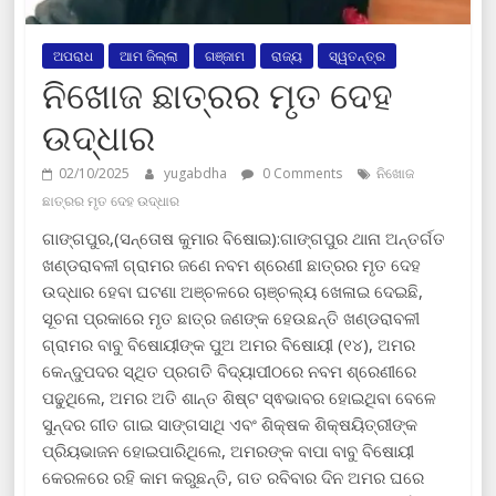
ଅପରାଧ
ଆମ ଜିଲ୍ଲା
ଗଞ୍ଜାମ
ରାଜ୍ୟ
ସ୍ୱତନ୍ତ୍ର
ନିଖୋଜ ଛାତ୍ରର ମୃତ ଦେହ
ଉଦ୍ଧାର
02/10/2025
yugabdha
0 Comments
ନିଖୋଜ
ଛାତ୍ରର ମୃତ ଦେହ ଉଦ୍ଧାର
ଗାଙ୍ଗପୁର,(ସନ୍ତୋଷ କୁମାର ବିଷୋଇ):ଗାଙ୍ଗପୁର ଥାନା ଅନ୍ତର୍ଗତ
ଖଣ୍ଡରାବଳୀ ଗ୍ରାମର ଜଣେ ନବମ ଶ୍ରେଣୀ ଛାତ୍ରର ମୃତ ଦେହ
ଉଦ୍ଧାର ହେବା ଘଟଣା ଅଞ୍ଚଳରେ ଚାଞ୍ଚଲ୍ୟ ଖେଳାଇ ଦେଇଛି,
ସୂଚନା ପ୍ରକାରେ ମୃତ ଛାତ୍ର ଜଣଙ୍କ ହେଉଛନ୍ତି ଖଣ୍ଡରାବଳୀ
ଗ୍ରାମର ବାବୁ ବିଷୋୟୀଙ୍କ ପୁଅ ଅମର ବିଷୋୟୀ (୧୪), ଅମର
କେନ୍ଦୁପଦର ସ୍ଥିତ ପ୍ରଗତି ବିଦ୍ୟାପୀଠରେ ନବମ ଶ୍ରେଣୀରେ
ପଢୁଥିଲେ, ଅମର ଅତି ଶାନ୍ତ ଶିଷ୍ଟ ସ୍ଵଭାବର ହୋଇଥିବା ବେଳେ
ସୁନ୍ଦର ଗୀତ ଗାଇ ସାଙ୍ଗସାଥି ଏବଂ ଶିକ୍ଷକ ଶିକ୍ଷୟିତ୍ରୀଙ୍କ
ପ୍ରିୟଭାଜନ ହୋଇପାରିଥିଲେ, ଅମରଙ୍କ ବାପା ବାବୁ ବିଷୋୟୀ
କେରଳରେ ରହି କାମ କରୁଛନ୍ତି, ଗତ ରବିବାର ଦିନ ଅମର ଘରେ