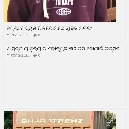
ହତ୍ୟା ଉଦ୍ୟମ ଅଭିଯୋଗରେ ଯୁବକ ଗିରଫ
26/12/2025
0
ଶାସ୍ତ୍ରୀୟ ନୃତ୍ୟ ର ମହାକୁମ୍ଭ ୩୬ ତମ କୋଣାର୍କ ଉତ୍ସବ
08/12/2025
0