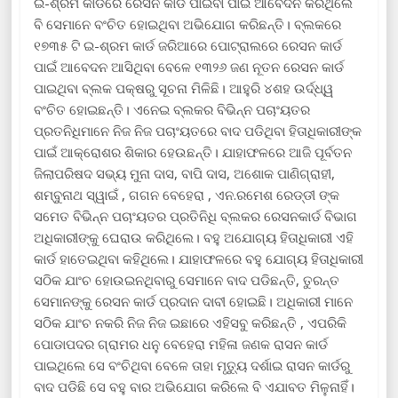
ଇ-ଶ୍ରମ କାର୍ଡରେ ରେସନ କାର୍ଡ ପାଇବା ପାଇଁ ଆବେଦନ କରିଥିଲେ
ବି ସେମାନେ ବଂଚିତ ହୋଇଥିବା ଅଭିଯୋଗ କରିଛନ୍ତି। ବ୍ଲକରେ
୧୭୩୫ ଟି ଇ-ଶ୍ରମ କାର୍ଡ ଜରିଆରେ ପୋଟ୍ରାଲରେ ରେସନ କାର୍ଡ
ପାଇଁ ଆବେଦନ ଆସିଥିବା ବେଳେ ୧୩୨୬ ଜଣ ନୂତନ ରେସନ କାର୍ଡ
ପାଇଥିବା ବ୍ଲକ ପକ୍ଷରୁ ସୂଚନା ମିଳିଛି। ଆହୁରି ୪ଶହ ଉର୍ଦ୍ଧ୍ୱ
ବଂଚିତ ହୋଇଛନ୍ତି। ଏନେଇ ବ୍ଲକର ବିଭିନ୍ନ ପଚାଂୟତର
ପ୍ରତନିଧିମାନେ ନିଜ ନିଜ ପଚାଂୟତରେ ବାଦ ପଡିଥିବା ହିତାଧିକାରୀଙ୍କ
ପାଇଁ ଆକ୍ରୋଶର ଶିକାର ହେଉଛନ୍ତି। ଯାହାଫଳରେ ଆଜି ପୂର୍ବତନ
ଜିଲାପରିଷଦ ସଭ୍ୟ ମୁନା ଦାସ, ବାପି ଦାସ, ଅଶୋକ ପାଣିଗ୍ରାହୀ,
ଶମ୍ବୁନାଥ ସ୍ୱାଇଁ , ଗଗନ ବେହେରା , ଏନ.ରମେଶ ରେଡ୍ଡୀ ଙ୍କ
ସମେତ ବିଭିନ୍ନ ପଚାଂୟତର ପ୍ରତିନିଧି ବ୍ଲକର ରେସନକାର୍ଡ ବିଭାଗ
ଅଧିକାରୀଙ୍କୁ ଘେରାଉ କରିଥିଲେ। ବହୁ ଅଯୋଗ୍ୟ ହିତାଧିକାରୀ ଏହି
କାର୍ଡ ହାତେଇଥିବା କହିଥିଲେ। ଯାହାଫଳରେ ବହୁ ଯୋଗ୍ୟ ହିତାଧିକାରୀ
ସଠିକ ଯାଂଚ ହୋଉଇନଥିବାରୁ ସେମାନେ ବାଦ ପଡିଛନ୍ତି, ତୁରନ୍ତ
ସେମାନଙ୍କୁ ରେସନ କାର୍ଡ ପ୍ରଦାନ ଦାବୀ ହୋଇଛି। ଅଧିକାରୀ ମାନେ
ସଠିକ ଯାଂଚ ନକରି ନିଜ ନିଜ ଇଛାରେ ଏହିସବୁ କରିଛନ୍ତି , ଏପରିକି
ପୋଡାପଦର ଗ୍ରାମର ଧନୁ ବେହେରା ମହିଳା ଜଣକ ରାସନ କାର୍ଡ
ପାଇଥିଲେ ସେ ବଂଚିଥିବା ବେଳେ ତାହା ମୃତ୍ୟୁ ଦର୍ଶାଇ ରାସନ କାର୍ଡରୁ
ବାଦ ପଡିଛି ସେ ବହୁ ବାର ଅଭିଯୋଗ କରିଲେ ବି ଏଯାବତ ମିଳୁନାହିଁ।