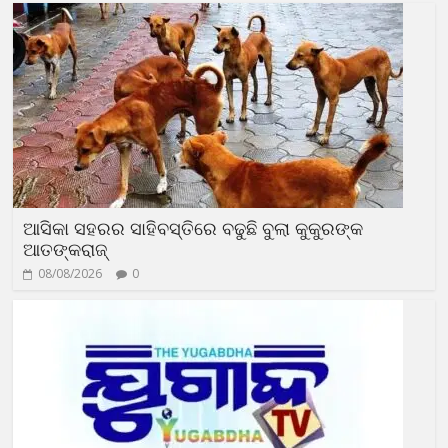
ଆସିକା ସହରର ସାହିବସ୍ତିରେ ବଢୁଛି ବୁଲା କୁକୁରଙ୍କ
ଆତଙ୍କରାଜ୍‍
08/08/2026
0