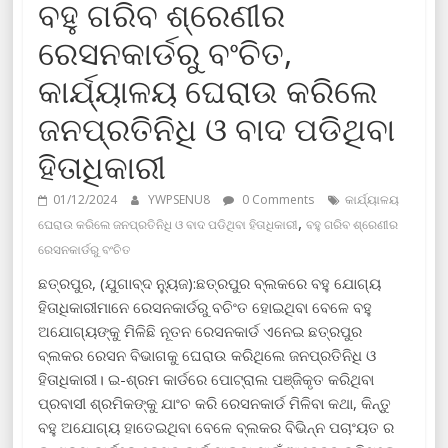
ବହୁ ଗରିବ ଶ୍ରେଣୀର
ରେସନକାର୍ଡରୁ ବଂଚିତ,
କାର୍ଯ୍ୟାଳୟ ଘେରାଉ କରିଲେ
ଜନପ୍ରତିନିଧି ଓ ବାଦ ପଡିଥିବା
ହିତାଧିକାରୀ
01/12/2024
YWPSENU8
0 Comments
କାର୍ଯ୍ୟାଳୟ
,
ଘେରାଉ କରିଲେ ଜନପ୍ରତିନିଧି ଓ ବାଦ ପଡିଥିବା ହିତାଧିକାରୀ
ବହୁ ଗରିବ ଶ୍ରେଣୀର
ରେସନକାର୍ଡରୁ ବଂଚିତ
ଛତ୍ରପୁର, (ଯୁଗାବ୍ଦ ନ୍ୟୁଜ):ଛତ୍ରପୁର ବ୍ଲକରେ ବହୁ ଯୋଗ୍ୟ
ହିତାଧିକାରୀମାନେ ରେସନକାର୍ଡରୁ ବଚିଂତ ହୋଇଥିବା ବେଳେ ବହୁ
ଅଯୋଗ୍ୟଙ୍କୁ ମିଳିଛି ନୂତନ ରେସନକାର୍ଡ ଏନେଇ ଛତ୍ରପୁର
ବ୍ଲକର ରେସନ ବିଭାଗକୁ ଘେରାଉ କରିଥିଲେ ଜନପ୍ରତିନିଧି ଓ
ହିତାଧିକାରୀ। ଇ-ଶ୍ରମ କାର୍ଡରେ ପୋଟ୍ରାଲ ପଞ୍ଜିକୃତ କରିଥିବା
ପ୍ରବାସୀ ଶ୍ରମିକଙ୍କୁ ଯାଂଚ କରି ରେସନକାର୍ଡ ମିଳିବା କଥା, କିନ୍ତୁ
ବହୁ ଅଯୋଗ୍ୟ ହାତେଇଥିବା ବେଳେ ବ୍ଲକର ବିଭିନ୍ନ ପଚାଂୟତ ର