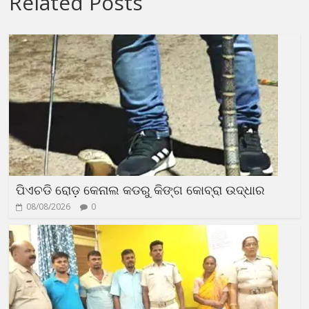
Related Posts
ପିଏଚଡି ରୋଡ଼ କେନାଲ କଡରୁ କିଙ୍ଗ କୋବ୍ରା ଉଦ୍ଧାର
08/08/2026
0