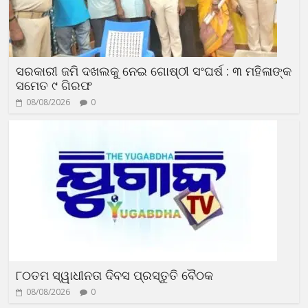
ସରକାରୀ ଜମି ଦଖଲକୁ ନେଇ ଗୋଷ୍ଠୀ ସଂଘର୍ଷ : ୩ ମହିଳାଙ୍କ
ସମେତ ୯ ଗିରଫ
08/08/2026
0
୮୦ତମ ସ୍ୱାଧୀନତା ଦିବସ ପ୍ରସ୍ତୁତି ବୈଠକ
08/08/2026
0