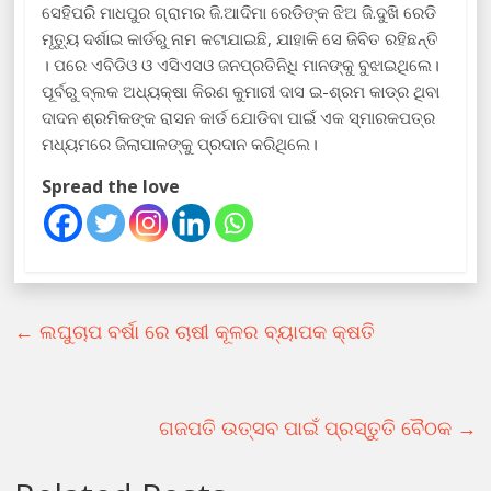
ସେହିପରି ମାଧପୁର ଗ୍ରାମର ଜି.ଆଦିମା ରେଡିଙ୍କ ଝିଅ ଜି.ଦୁଖି ରେଡି
ମୃତ୍ୟୁ ଦର୍ଶାଇ କାର୍ଡରୁ ନାମ କଟାଯାଇଛି, ଯାହାକି ସେ ଜିବିତ ରହିଛନ୍ତି
। ପରେ ଏବିଡିଓ ଓ ଏସିଏସଓ ଜନପ୍ରତିନିଧି ମାନଙ୍କୁ ବୁଝାଇଥିଲେ।
ପୂର୍ବରୁ ବ୍ଲକ ଅଧ୍ୟକ୍ଷା କିରଣ କୁମାରୀ ଦାସ ଇ-ଶ୍ରମ କାଡ୍ର ଥିବା
ଦାଦନ ଶ୍ରମିକଙ୍କ ରାସନ କାର୍ଡ ଯୋଡିବା ପାଇଁ ଏକ ସ୍ମାରକପତ୍ର
ମଧ୍ୟମରେ ଜିଲାପାଳଙ୍କୁ ପ୍ରଦାନ କରିଥିଲେ।
Spread the love
←
ଲଘୁଚାପ ବର୍ଷା ରେ ଚାଷୀ କୂଳର ବ୍ୟାପକ କ୍ଷତି
ଗଜପତି ଉତ୍ସବ ପାଇଁ ପ୍ରସ୍ତୁତି ବୈଠକ
→