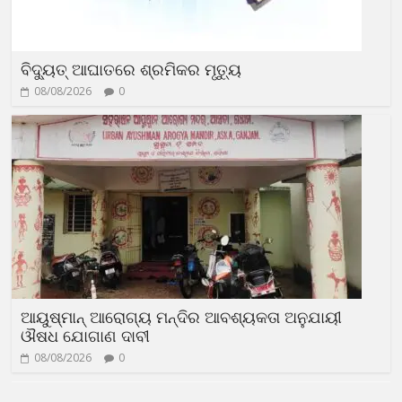
ବିଦ୍ୟୁତ୍‍ ଆଘାତରେ ଶ୍ରମିକର ମୃତ୍ୟୁ
08/08/2026
0
ଆୟୁଷ୍ମାନ୍‍ ଆରୋଗ୍ୟ ମନ୍ଦିର ଆବଶ୍ୟକତା ଅନୁଯାୟୀ
ଔଷଧ ଯୋଗାଣ ଦାବୀ
08/08/2026
0