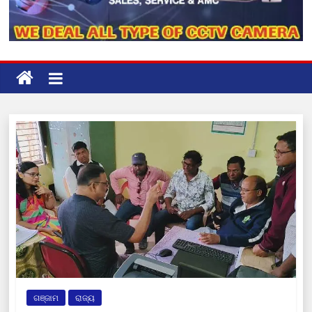
ଗଞ୍ଜାମ
ରାଜ୍ୟ