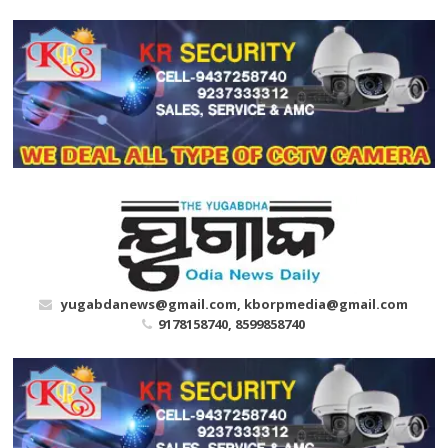
Skip
to
content
yugabdanews@gmail.com, kborpmedia@gmail.com
9178158740, 8599858740