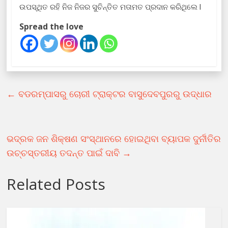
ଉପସ୍ଥିତ ରହି ନିଜ ନିଜର ସୁଚିନ୍ତିତ ମତାମତ ପ୍ରଦାନ କରିଥିଲେ l
Spread the love
←
ବଡରମ୍ପାସରୁ ଚୋରୀ ଟ୍ରାକ୍ଟର ବାସୁଦେବପୁରରୁ ଉଦ୍ଧାର
ଭଦ୍ରକ ଜନ ଶିକ୍ଷଣ ସଂସ୍ଥାନରେ ହୋଇଥିବା ବ୍ୟାପକ ଦୁର୍ନୀତିର
ଉଚ୍ଚସ୍ତରୀୟ ତଦନ୍ତ ପାଇଁ ଦାବି
→
Related Posts