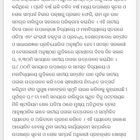
କରିଥିଲେ । ପ୍ରତି ବର୍ଷ ଭଳି ଚଳିତ ବର୍ଷ ମଧ୍ୟ ଉପଖଣ୍ଡ ସୂଚନା ଓ
ଲୋକ ସମ୍ପର୍କ ବିଭାଗ ପକ୍ଷରୁ ପ୍ରଭାତ ଫେରି, ରାମ ଧୂନ ଗାନ
ସମଗ୍ର ବାଲିଗୁଡା ସହରରେ ପରିକ୍ରମା କରାଯିବ । ଏହି ଜାତୀୟ
ଦିବସ ପାଳନ ଉପଲକ୍ଷେ ବିଦ୍ୟାଳୟ ଓ ମହାବିଦ୍ୟାଳୟ ସ୍ତରରେ
ଓଡିଆ ଏବଂ ଇଂରାଜୀ ବକ୍ତୃତା ଓ ପ୍ରବନ୍ଧ, ଦେଶାତ୍ମବୋଧ ସଙ୍ଗୀତ
ଓ ସାଧାରଣଜ୍ଞାନ ପ୍ରତିଯୋଗିତା ଅନୁଷ୍ଠିତ ହେବ l ସମସ୍ତ ସରକାରୀ
ଓ ବେସରକାରୀ ଅନୁଷ୍ଠାନ ଗୁଡିକରେ ସ୍ବାଧୀନତା ଦିବସ ଦିନ ସକାଳ
ଘ, ୭,୩୦ମି ସମୟରେ ଜାତୀୟ ପତାକା ଉତ୍ତୋଳନ କରାଯିବ ।
ଘ.୮.୦୦ମି ସମୟରେ ଉପଖଣ୍ଡ ର ସମସ୍ତ ବିଦ୍ୟାଳୟ ଓ
ମହାବିଦ୍ୟାଳୟ ଗୁଡିକରେ ଜାତୀୟ ସଙ୍ଗୀତ ଗାନ ପୂର୍ବକ ଜାତୀୟ
ପତାକା ଉତ୍ତୋଳନ କରି ଦେଶ ସ୍ଵାଧୀନତା ନିମନ୍ତେ ଉତ୍ସର୍ଗ
କରିଥିବା ବୀର ପୁରୁଷ ମାନଙ୍କର ସ୍ମୃତି ଚାରଣ କରିବାକୁ କୁହାଯାଇଛି l
ପୂର୍ବାହ୍ନ ଘ.୯ ଟା ୧୫ମି ସମୟରେ ବାଲିଗୁଡା ସ୍ଥିତ ବିଜୁ ପଟ୍ଟନାୟକ
ମିନି ଷ୍ଟାଡିୟମ ଖେଳ ପଡିଆ ଠାରେ ମୁଖ୍ୟ ଅତିଥିଙ୍କ ଦ୍ବାରା
ଆନୁଷ୍ଠାନିକ ଭାବେ ଜାତୀୟ ପତାକା ଉତ୍ତୋଳନ ଓ ସମ୍ମିଳିତ
ପ୍ୟାରେଡ୍ ର ଅଭିବାଦନ ଗ୍ରହଣ କରିବେ । ଏହି ପ୍ୟାରେଡ୍ ସକାଶେ
ଆୟୋଜିତ ହେବାକୁ ଥିବା ଜାତୀୟ କାର୍ଯ୍ୟକ୍ରମ ସମ୍ପର୍କରେ
ଉପଖଣ୍ଡ ସୂଚନା ଓ ଲୋକ ସମ୍ପର୍କ ଅଧିକାରୀ ପ୍ରହଲ୍ଲାଦ ଖୋସ୍ଲା