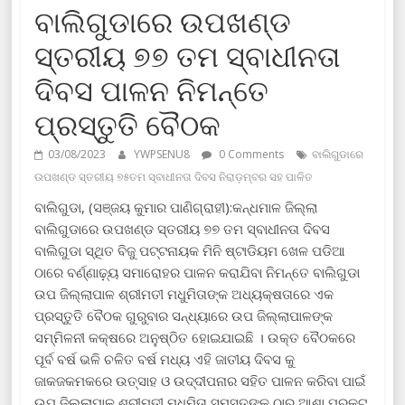
ବାଲିଗୁଡାରେ ଉପଖଣ୍ଡ
ସ୍ତରୀୟ ୭୭ ତମ ସ୍ବାଧୀନତା
ଦିବସ ପାଳନ ନିମନ୍ତେ
ପ୍ରସ୍ତୁତି ବୈଠକ
03/08/2023
YWPSENU8
0 Comments
ବାଲିଗୁଡାରେ
ଉପଖଣ୍ଡ ସ୍ତରୀୟ ୭୫ତମ ସ୍ବାଧୀନତା ଦିବସ ନିରାଡ଼ମ୍ବର ସହ ପାଳିତ
ବାଲିଗୁଡା, (ସଞ୍ଜୟ କୁମାର ପାଣିଗ୍ରାହୀ):କନ୍ଧମାଳ ଜିଲ୍ଲା
ବାଲିଗୁଡାରେ ଉପଖଣ୍ଡ ସ୍ତରୀୟ ୭୭ ତମ ସ୍ବାଧୀନତା ଦିବସ
ବାଲିଗୁଡା ସ୍ଥିତ ବିଜୁ ପଟ୍ଟନାୟକ ମିନି ଷ୍ଟାଡିୟମ ଖେଳ ପଡିଆ
ଠାରେ ବର୍ଣ୍ଣାଢ଼୍ୟ ସମାରୋହର ପାଳନ କରାଯିବା ନିମନ୍ତେ ବାଲିଗୁଡା
ଉପ ଜିଲ୍ଲାପାଳ ଶ୍ରୀମତୀ ମଧୁମିତାଙ୍କ ଅଧ୍ୟକ୍ଷତାରେ ଏକ
ପ୍ରସ୍ତୁତି ବୈଠକ ଗୁରୁବାର ସନ୍ଧ୍ୟାରେ ଉପ ଜିଲ୍ଲାପାଳଙ୍କ
ସମ୍ମିଳନୀ କକ୍ଷରେ ଅନୁଷ୍ଠିତ ହୋଇଯାଇଛି । ଉକ୍ତ ବୈଠକରେ
ପୂର୍ବ ବର୍ଷ ଭଳି ଚଳିତ ବର୍ଷ ମଧ୍ୟ ଏହି ଜାତୀୟ ଦିବସ କୁ
ଜାକଜକମକରେ ଉତ୍ସାହ ଓ ଉଦ୍ଦୀପନାର ସହିତ ପାଳନ କରିବା ପାଇଁ
ଉପ ଜିଲ୍ଲାପାଳ ଶ୍ରୀମତୀ ମଧୁମିତା ସମସ୍ତଙ୍କ ଠାରୁ ଆଶା ପ୍ରକଟ