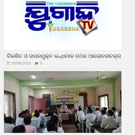
ବିକଶିତ ଓ ଦାଦନମୁକ୍ତ କନ୍ଧମାଳ ଗଠନ ଆଲୋଚନାଚକ୍ର
03/08/2026
0