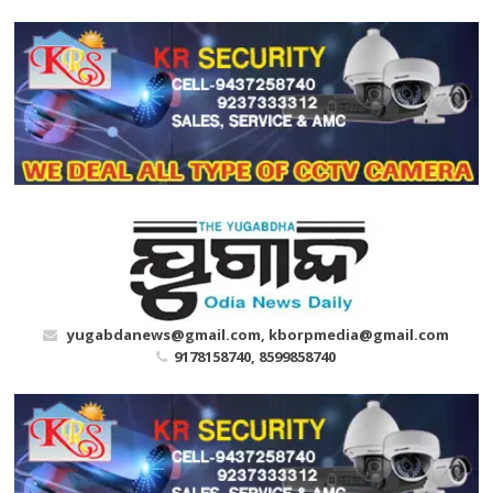
Skip
to
content
yugabdanews@gmail.com, kborpmedia@gmail.com
9178158740, 8599858740