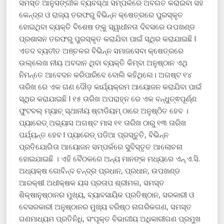
ସମସ୍ତ ଆନୁସଙ୍ଗୀକ ବ୍ୟବସ୍ଥା ସମ୍ପର୍କରେ ଅବଗତ କରାଇବା ସହ
କେନ୍ଦ୍ର ଓ ରାଜ୍ୟ ତରଫରୁ ବିଭିନ୍ନ କ୍ଷେତ୍ରରେ ପୁରସ୍କୃତ
ହୋଇଥିବା ବ୍ୟକ୍ତି ବିଶେଷ ଙ୍କୁ ସ୍ୱାଧୀନତା ଦିବସରେ ଉପଖଣ୍ଡ
ପ୍ରଶାସନ ତରଫରୁ ପୁରସ୍କୃତ କରାଯିବା ପାଇଁ ସ୍ଥିର କରାଯାଇଛି l
ଏତଦ ବ୍ୟତୀତ ଅଞ୍ଚଳର ବିଭିନ୍ନ ସମାଜସେବା କ୍ଷେତ୍ରରେ
ଉଲ୍ଲେଖ ନୀୟ ଅବଦାନ ଥିବା ବ୍ୟକ୍ତି କିମ୍ବା ଅନୁଷ୍ଠାନ ଏଥି
ନିମନ୍ତେ ଆବେଦନ କରିପାରିବେ ବୋଲି କହିଥିଲେ। ଅଗଷ୍ଟ ୧୪
ତାରିଖ ରେ ଏକ ଗଣ ଦୌଡ଼ କାର୍ଯ୍ୟକ୍ରମ ଆୟୋଜନ କରାଯିବା ପାଇଁ
ସ୍ଥିର କରାଯାଇଛି l ୧୫ ତାରିଖ ଅପରାହ୍ନ ରେ ଏକ ବନ୍ଧୁତ୍ଵପୂର୍ଣ୍ଣ
ଫୁଟବଲ୍‌ ମ୍ୟାଚ୍ ସ୍ଥାନୀୟ ଷ୍ଟାଡିୟମ୍ ଠାରେ ଅନୁଷ୍ଠିତ ହେବ ।
ପ୍ୟାରେଡ୍ ଅଭ୍ୟାସ ଅଗଷ୍ଟ ମାସ ୧୧ ତାରିଖ ଠାରୁ ୧୩ ତାରିଖ
ପର୍ଯ୍ୟନ୍ତ ହେବ l ପ୍ୟାରେଡ୍ ପଡିଆ ପ୍ରସ୍ତୁତି, ବିଭିନ୍ନ
ପ୍ରତିଯୋଗିତା ଆୟୋଜନ ସମ୍ପର୍କରେ ସୁବିସ୍ତୃତ ଆଲୋଚନା
ହୋଇଯାଇଛି । ଏହି ବୈଠକରେ ଅନ୍ୟ ମାନଙ୍କ ମଧ୍ୟରେ ଏନ୍.ଏ.ସି.
ଅଧ୍ୟକ୍ଷ ଗୋବିନ୍ଦ ଚନ୍ଦ୍ର ପ୍ରଧାନ, ପ୍ରଧାନ, ଉପଖଣ୍ଡ
ଆରକ୍ଷୀ ଅଧୀକ୍ଷକ ୟସ ପ୍ରତାପ ଶ୍ରୀମଲ, ସମସ୍ତ
ଶିକ୍ଷାନୁଷ୍ଠାନର ମୁଖ୍ୟ, ବ୍ୟାବସାୟିକ ପ୍ରତିଷ୍ଠାନ, ସରକାରୀ ଓ
ବେସରକାରୀ ଅନୁଷ୍ଠାନର ମୁଖ୍ୟ ବରିଷ୍ଠ ନାଗରିକଗଣ, ସମସ୍ତ
ଗଣମାଧ୍ୟମ ପ୍ରତିନିଧି, ସଂପୃକ୍ତ ବିଭାଗୀୟ ଅଧିକାରୀଗଣ ପ୍ରମୁଖ