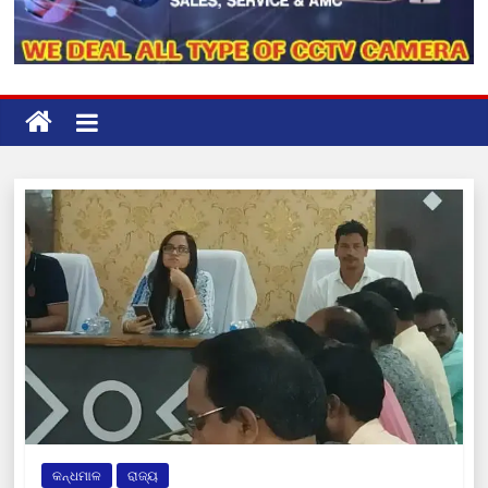
କନ୍ଧମାଳ
ରାଜ୍ୟ