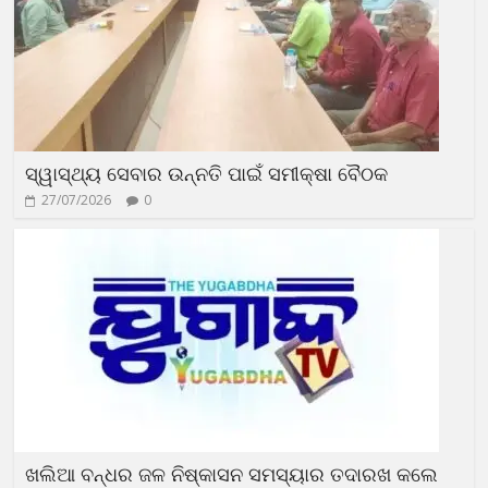
ସ୍ୱାସ୍ଥ୍ୟ ସେବାର ଉନ୍ନତି ପାଇଁ ସମୀକ୍ଷା ବୈଠକ
27/07/2026
0
ଖଲିଆ ବନ୍ଧର ଜଳ ନିଷ୍କାସନ ସମସ୍ୟାର ତଦାରଖ କଲେ