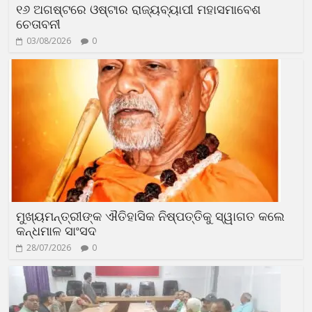
୧୬ ଅଗଷ୍ଟରେ ଓଷ୍ଟାର ରାଜ୍ୟବ୍ୟାପୀ ମହାସମାବେଶ
ଚେତାବନୀ
03/08/2026
0
ମୁଖ୍ୟମନ୍ତ୍ରୀଙ୍କ ଐତିହାସିକ ନିଷ୍ପତ୍ତିକୁ ସ୍ୱାଗତ କଲେ
କନ୍ଧମାଳ ସାଂସଦ
28/07/2026
0