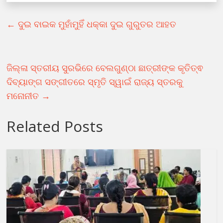
←
ଦୁଇ ବାଇକ ମୁହାଁମୁହିଁ ଧକ୍କା ଦୁଇ ଗୁରୁତର ଆହତ
ଜିଲ୍ଳା ସ୍ତରୀୟ ସୁରଭିରେ ବେଲଗୁଣ୍ଠା ଛାତ୍ରୀଙ୍କ କୃତିତ୍ଵ
ଦିବ୍ୟାଙ୍ଗ ସଙ୍ଗୀତରେ ସ୍ମୃତି ସ୍ୱାଇଁ ରାଜ୍ୟ ସ୍ତରକୁ
ମନୋନୀତ
→
Related Posts