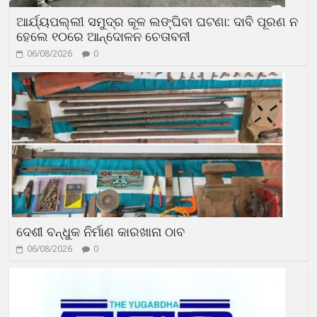
ଆର୍ଯ୍ୟପଲ୍ଲୀ ସମୁଦ୍ର କୂଳ ଲଙ୍ଘିବା ଘଟଣା: ଦାବି ପୂରଣ ନ
ହେଲେ ୧୦ରେ ଆନ୍ଦୋଳନ ଚେତାବନୀ
06/08/2026
0
ଦେଶୀ ବନ୍ଧୁକ ନିର୍ମାଣ କାରଖାନା ଠାବ
06/08/2026
0