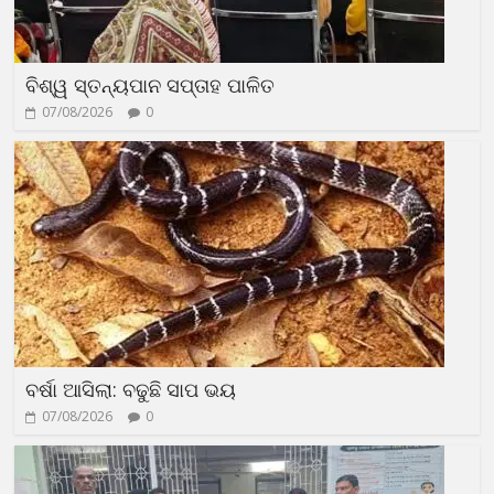
ବିଶ୍ୱ ସ୍ତନ୍ୟପାନ ସପ୍ତାହ ପାଳିତ
07/08/2026
0
ବର୍ଷା ଆସିଲା: ବଢୁଛି ସାପ ଭୟ
07/08/2026
0