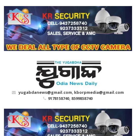
Skip
to
content
yugabdanews@gmail.com, kborpmedia@gmail.com
9178158740, 8599858740