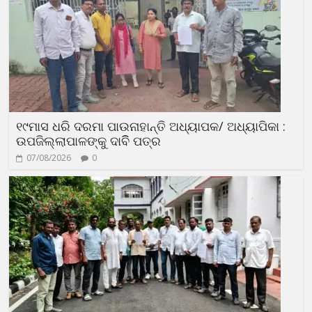
୧୯ମାସ ଧରି ଦରମା ପାଉନାହାନ୍ତି ଅଧ୍ୟାପକ/ ଅଧ୍ୟାପିକା :
ଉପଜିଲ୍ଲାପାଳଙ୍କୁ ଦାବିି ପତ୍ର
07/08/2026
0