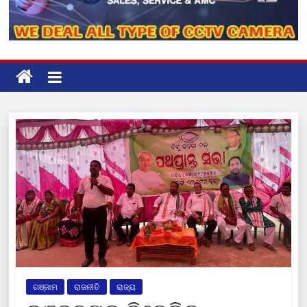
ଗଞ୍ଜାମ
ରାଜନୀତି
ରାଜ୍ୟ