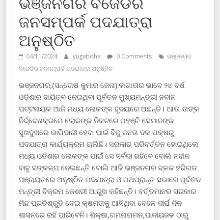
ଭଞ୍ଜନଗର ବିଜେଡିର
ଜନସମ୍ପର୍କ ପଦଯାତ୍ରା
ଅନୁଷ୍ଠିତ
04/11/2024
yugabdha
0 Comments
ଭଞ୍ଜନଗର
ବିଜେଡିର ଜନସମ୍ପର୍କ ପଦଯାତ୍ରା ଅନୁଷ୍ଠିତ
ଭଞ୍ଜନଗର,(ସନ୍ତୋଷ କୁମାର ଜେନା):ଲଗାତାର ଭାବେ ୨୪ ବର୍ଷ
ଓଡ଼ିଶାର ଦାୟିତ୍ବ ନେଇଥିବା ପୂର୍ବତନ ମୁଖ୍ୟମନ୍ତ୍ରୀ ନବୀନ
ପଟ୍ଟନାୟକ ଆଜି ମଧ୍ୟ ଲୋକଙ୍କ ହୃଦୟରେ ଅଛନ୍ତି। ଆଉ ତାଙ୍କ
ନିର୍ଦ୍ଦେଶକ୍ରମେ ଲୋକଙ୍କ ନିକଟରେ ପହଞ୍ଚି ସେମାନଙ୍କ
ସୁଖଦୁଖରେ ଭାଗିଦାରୀ ହେବା ପାଇଁ ବିଜୁ ଜନତା ଦଳ ପକ୍ଷରୁ
ପଦଯାତ୍ରା କାର୍ଯ୍ୟକ୍ରମ ଚାଲିଛି। ସରକାର ପରିବର୍ତ୍ତନ ହୋଇଥିଲେ
ମଧ୍ୟ ଓଡିଶାର ଲୋକଙ୍କ ପାଇଁ ସେ ସର୍ବଦା ରହିବ‌େ ବୋଲି ‌ନବୀନ
ବାବୁ ସଙ୍କଳ୍ପ ନେଇଛନ୍ତି ବୋଲି ଆଜି ଭଞ୍ଜନଗର ବ୍ଳକ ହରିଗଡ
ପଞ୍ଚାୟତରେ ଅନୁଷ୍ଠିତ ପଦଯାତ୍ରା ଓ ପଥପ୍ରାନ୍ତ ସଭାରେ ପୂର୍ବତନ
ମନ୍ତ୍ରୀ ବିକ୍ରମ କେଶରୀ ଆରୁଖ କହିଛନ୍ତି। ବର୍ତ୍ତମାନର ସରକାର
ମିଛ ପ୍ରତିଶ୍ରୁତି ଦେଇ କ୍ଷମତାକୁ ଆସିଥିବା ବେଳେ ଦୀର୍ଘ ଦିନ
ଶାସନରେ ରହି ପାରିବେନି। ଶିକ୍ଷା,ଗମନାଗମନ,ପାନୀୟଜଳ ଠାରୁ