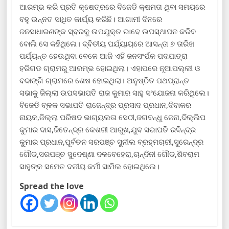
ଆରମ୍ଭ କରି ପ୍ରତି କ୍ଷେତ୍ରରେ ବିଜେଡି କ୍ଷମତା ଥିବା ସମୟରେ
ବହୁ ଉନ୍ନତ ସାଧିତ ‌କାର୍ଯ୍ୟ କରିଛି। ଆଗାମୀ ଦିନରେ
ଜନସାଧାରଣଙ୍କ ସ୍ବରକୁ ଉପଯୁକ୍ତ ଭାବେ ଉପସ୍ଥାପନ କରିବ
ବୋଲି ସେ କହିଥିଲେ। ଦ୍ବିତୀୟ ପର୍ଯ୍ୟାୟରେ ଆସନ୍ତା ୭ ତାରିଖ
ପର୍ଯ୍ୟନ୍ତ ହେଉଥିବା ବେଳେ ଆଜି ଏହି ଜନସଂର୍ପକ ପଦଯାତ୍ରା
ହରିଗଡ ଗ୍ରାମରୁ ଆରମ୍ଭ ହୋଇଥିଲା। ଏହାପରେ ନୂଆପଲ୍ଲୀ ଓ
ବଦାଙ୍ଗି ଗ୍ରାମରେ ଶେଷ ହୋଇଥିଲା। ଅନୁଷ୍ଠିତ ପଥପ୍ରାନ୍ତ
ସଭାକୁ ଜିଲ୍ଲା ଉପସଭାପତି ରାଜ କୁମାର ସାହୁ ସଂଯୋଜନା କରିଥିଲେ।
ବିଜେଡି ବ୍ଳକ ସଭାପତି ରାଜେନ୍ଦ୍ର ପ୍ରସାଦ ପ୍ରଧାନ,ଦିବାକର
ନାୟକ,ଜିଲ୍ଲା ପରିଷଦ ଭାଗ୍ୟଲତା ସେଠୀ,ଜଗବନ୍ଧୁ ଜେନା,ଦିଲ୍ଲିପ
କୁମାର ଦାସ,ଜିତେନ୍ଦ୍ର କେଶରୀ ଆରୁଖ,ଯୁବ ସଭାପତି ରବିନ୍ଦ୍ର
କୁମାର ପ୍ରଧାନ,ପୂର୍ବତନ ସରପଞ୍ଚ ସୁନୀଲ ବ୍ରହ୍ମଚାରୀ,ସୁରେନ୍ଦ୍ର
ଗୌଡ,ସରପଞ୍ଚ ସୁଦେଷ୍ଣା ଦଳବେହେରା,ଚାନ୍ଦିନୀ ‌ଗ‌ୌଡ,ଶିବରାମ
ସାହୁଙ୍କ ସମେତ ଦଳୀୟ କର୍ମୀ ସାମିଲ ହୋଇଥିଲେ।
Spread the love