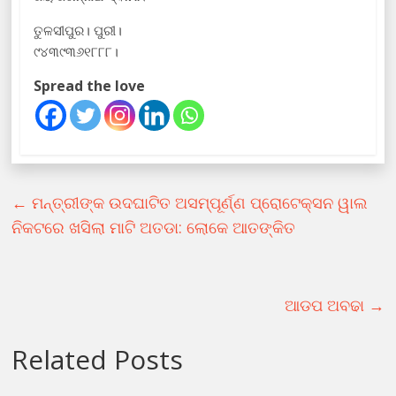
ତୁଳସୀପୁର। ପୁରୀ।
୯୪୩୯୩୬୧୮୮୮।
Spread the love
←
ମନ୍ତ୍ରୀଙ୍କ ଉଦଘାଟିତ ଅସମ୍ପୂର୍ଣ୍ଣ ପ୍ରୋଟେକ୍ସନ ୱାଲ
ନିକଟରେ ଖସିଲା ମାଟି ଅତଡା: ଲୋକେ ଆତଙ୍କିତ
ଆଡପ ଅବଢା
→
Related Posts