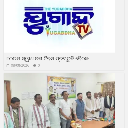
୮୦ତମ ସ୍ୱାଧୀନତା ଦିବସ ପ୍ରସ୍ତୁତି ବୈଠକ
08/08/2026
0