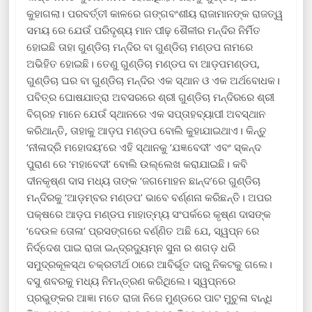
କୁହାଗଲା। ପରବର୍ତ୍ତୀ କାଳରେ ଗଙ୍ଗବଂଶୀୟ ରାଜାମାନଙ୍କ ରାଜତ୍ୱ
ସମୟ ରେ ଯେଉଁ ପରିଦୃଶ୍ୟ ମାନ ପୀଢ଼ ଶୈଳୀର ମନ୍ଦିର ନିର୍ମିତ
ହୋଇଛି ତାହା ଗୁଣ୍ଡିଚା ମନ୍ଦିର ବା ଗୁଣ୍ଡିଚା ମଣ୍ଡପ ନାମରେ
ଅଭିହିତ ହୋଇଛି। ତେଣୁ ଗୁଣ୍ଡିଚା ମଣ୍ଡପ ବା ଆଡ଼ପମଣ୍ଡପ,
ଗୁଣ୍ଡିଚା ଘର ବା ଗୁଣ୍ଡିଚା ମନ୍ଦିର ଏକ ସ୍ଥାନ ଓ ଏକ ଅର୍ଥବୋଧକ।
ପବିତ୍ର ଘୋଷଯାତ୍ରା ଅବସରରେ ଶ୍ରୀ ଗୁଣ୍ଡିଚା ମନ୍ଦିରରେ ଶ୍ରୀ
ବିଗ୍ରହ ମାନେ ଯେଉଁ ସ୍ଥାନରେ ଏକ ସପ୍ତାହବ୍ୟାପୀ ଅବସ୍ଥାନ
କରିଥାନ୍ତି, ତାହାକୁ ଆଡ଼ପ ମଣ୍ଡପ ବୋଲି କୁହାଯାଇଥାଏ। କିନ୍ତୁ
‘ନୀଳାଦ୍ରି ମହୋଦୟ’ରେ ଏହି ସ୍ଥାନକୁ ‘ଯଜ୍ଞବେଦୀ’ ଏବଂ ସ୍କନ୍ଦ
ପୁରାଣ ରେ ‘ମହାବେଦୀ’ ବୋଲି ଉଲ୍ଲେଖ କରାଯାଇଛି। କବି
ଦୀନକୃଷ୍ଣ ଦାସ ମଧ୍ୟ ତାଙ୍କ ‘ଜଗମୋହନ ଛାନ୍ଦ’ରେ ଗୁଣ୍ଡିଚା
ମନ୍ଦିରକୁ ‘ଆଡ଼ମ୍ବର ମଣ୍ଡପ’ ଭାବେ ବର୍ଣ୍ଣନା କରିଛନ୍ତି। ଅପର
ପକ୍ଷରେ ଆଡ଼ପ ମଣ୍ଡପ ମାହାତ୍ମ୍ୟ ସଂପର୍କରେ କୃଷ୍ଣ ଦାସଙ୍କ
‘ଦେଉଳ ତୋଳା’ ପ୍ରସଙ୍ଗରେ ବର୍ଣ୍ଣିତ ଅଛି ଯେ, ସ୍ୱପ୍ନ ରେ
ନିର୍ଦ୍ଦେଶ ପାଇ ରାଜା ଇନ୍ଦ୍ରଦ୍ୟୁମ୍ନ ସୁନା ର ଶଗଡ଼ ଧରି
ସମୁଦ୍ରକୂଳସ୍ଥ ଚକ୍ରତୀର୍ଥ ଠାରେ ଆବିର୍ଭୂତ ଦାରୁ ନିକଟକୁ ଗଲେ।
ବସୁ ଶବରକୁ ମଧ୍ୟ ନିମନ୍ତ୍ରଣ କରିଥିଲେ। ସ୍ୱପ୍ନରେ
ପ୍ରଭୁଙ୍କର ଆଜ୍ଞା ମତେ ରାଜା ନିଜେ ମୁଣ୍ଡରେ ପାଟ ମୁଚୁଳା ବାନ୍ଧି