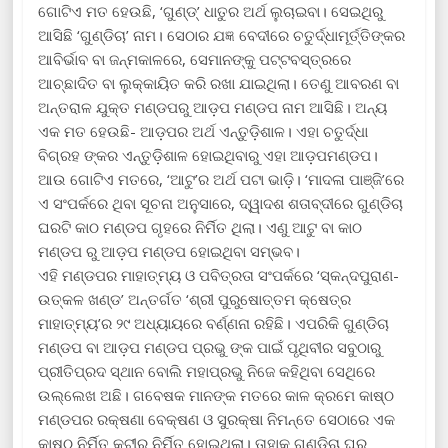
ଗୋଟିଏ ମତ ହେଉଛି, ‘ଗୁଣ୍ଡ୍‌’ ଧାତୁର ଅର୍ଥ ଲୁଚାଇବା। ସେଇଥିରୁ
ଆସିଛି ‘ଗୁଣ୍ଡିଚା’ ନାମ। ସେଠାର ଯଜ୍ଞ ବେଦୀରେ ଚତୁର୍ଦ୍ଧାମୂର୍ତ୍ତିଙ୍କର
ଆବିର୍ଭାବ ବା ଜନ୍ମକାଳରେ, ସେମାନଙ୍କୁ ପଟ୍ଟବସ୍ତ୍ରରେ
ଆଚ୍ଛାଦିତ ବା ଲୁକ୍‌କାୟିତ କରି ରଖା ଯାଇଥିଲା। ତେଣୁ ଆବରଣ ବା
ଅନ୍ତରାଳ ଯୁକ୍ତ ମଣ୍ଡପରୁ ଆଡ଼ପ ମଣ୍ଡପ ନାମ ଆସିଛି। ଅନ୍ୟ
ଏକ ମତ ହେଉଛି- ଆଡ଼ପର ଅର୍ଥ ଏନ୍ତୁଡ଼ିଶାଳ। ଏହା ଚତୁର୍ଦ୍ଧା
ବିଗ୍ରହ ଙ୍କର ଏନ୍ତୁଡ଼ିଶାଳ ହୋଇଥିବାରୁ ଏହା ଆଡ଼ପମଣ୍ଡପ।
ଆଉ ଗୋଟିଏ ମତରେ, ‘ଆଟୁ’ର ଅର୍ଥ ପଟା ଭାଡ଼ି। ‘ମାଦଳା ପାଞ୍ଜି’ରେ
ଏ ସଂପର୍କରେ ଥିବା ସୂଚନା ଅନୁସାରେ, ଦ୍ୱାଦଶ ଶତାବ୍ଦୀରେ ଗୁଣ୍ଡିଚା
ଘରଟି କାଠ ମଣ୍ଡପ ଗୃହରେ ନିର୍ମିତ ଥିଲା। ଏଣୁ ଆଟୁ ବା କାଠ
ମଣ୍ଡପ ରୁ ଆଡ଼ପ ମଣ୍ଡପ ହୋଇଥିବା ସମ୍ଭବ।
ଏହି ମଣ୍ଡପର ମାହାତ୍ମ୍ୟ ଓ ପବିତ୍ରତା ସଂପର୍କରେ ‘ସ୍କନ୍ଦପୁରାଣ-
ଉତ୍କଳ ଖଣ୍ଡ’ ଅନ୍ତର୍ଗତ ‘ଶ୍ରୀ ପୁରୁଷୋତ୍ତମ କ୍ଷେତ୍ର
ମାହାତ୍ମ୍ୟ’ର ୨୯ ଅଧ୍ୟାୟରେ ବର୍ଣ୍ଣନା ରହିଛି। ଏପରିକି ଗୁଣ୍ଡିଚା
ମଣ୍ଡପ ବା ଆଡ଼ପ ମଣ୍ଡପ ପ୍ରଭୁ ଙ୍କ ପାଇଁ ପୃଥିବୀର ସବୁଠାରୁ
ପ୍ରୀତିପ୍ରଦ ସ୍ଥାନ ବୋଲି ମହାପ୍ରଭୁ ନିଜେ କହିଥିବା ସେଥିରେ
ଉଲ୍ଲେଖ ଅଛି। ଗବେଷକ ମାନଙ୍କ ମତରେ କାଳ କ୍ରମେ କାଷ୍ଠ
ମଣ୍ଡପର ରକ୍ଷଣା ବେକ୍ଷଣ ଓ ସୁରକ୍ଷା ନିମନ୍ତେ ସେଠାରେ ଏକ
କାଷ୍ଠ ନିର୍ମିତ କୁଟୀର ନିର୍ମିତ ହୋଇଥିଲା। ତାହାକୁ ଗୁଣ୍ଡିଚା ଘର