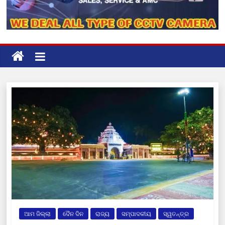
ଆମ ଜିଲ୍ଲା
ଦୈନ ଦିନ
ରାଜ୍ୟ
ସମ୍ପାଦକୀୟ
ସ୍ୱତନ୍ତ୍ର