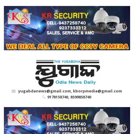
Skip
to
content
yugabdanews@gmail.com, kborpmedia@gmail.com
9178158740, 8599858740