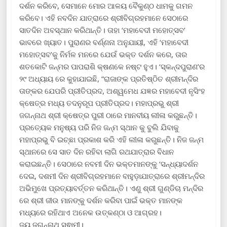
ଦର୍ଶନ କରିବେ, ସେମାନେ ମୋର ଆଳୟ ବୈକୁଣ୍ଠ ଧାମକୁ ଗମନ
କରିବେ। ଏହି ନବଦିନ ଯାତ୍ରାରେ ଶ୍ରୀବିଗ୍ରହମାନେ ସେଠାରେ
ସାତଦିନ ଅବସ୍ଥାନ କରିଥାନ୍ତି। ତାହା ‘ମହାବେଦୀ ମହୋତ୍ସବ’
ଭାବରେ ଖ୍ୟାତ। ପୁରାଣର ବର୍ଣ୍ଣନା ଅନୁଯାୟୀ, ଏହି ‘ମହାବେଦୀ
ମହୋତ୍ସବ’କୁ ନିର୍ମଳ ମନରେ ଯେଉଁ ଭକ୍ତ ଦର୍ଶନ କରେ, ତାର
ଶତକୋଟି ଜନ୍ମର ପାପରାଶି କ୍ଷଣକେ ନଷ୍ଟ ହୁଏ। ‘ସ୍କନ୍ଦପୁରାଣ’ର
୨୯ ଅଧ୍ୟାୟ ରେ କୁହାଯାଇଛି, “ରାଜାଙ୍କ ପ୍ରତିଷ୍ଠିତ ଶ୍ରୀମନ୍ଦିର
ତାଙ୍କର ଯେପରି ପ୍ରୀତିପ୍ରଦ, ଅଶ୍ୱମେଧ ଯଜ୍ଞର ମହାବେଦୀ ନୃସିଂହ
କ୍ଷେତ୍ର ମଧ୍ୟ ତଦନୁରୂପ ପ୍ରୀତିପ୍ରଦ। ମହାପ୍ରଭୁ ଶ୍ରୀ
ଜଗନ୍ନାଥ ଶ୍ରୀ କ୍ଷେତ୍ର ପୁରୀ ଠାରେ ମାନବୀୟ ଲୀଳା କରୁଛନ୍ତି।
ପ୍ରତ୍ୟେକ ମନୁଷ୍ୟ ପରି ନିଜ ଜନ୍ମ ସ୍ଥାନ କୁ ବୁଲି ଯିବାକୁ
ମହାପ୍ରଭୁ ବି ଇଚ୍ଛା ପ୍ରକାଶ କରି ଏହି ଲୀଳା କରୁଛନ୍ତି। ନିଜ ଜନ୍ମ
ସ୍ଥାନରେ ସେ ସାତ ଦିନ ରହିବା ଲାଗି ରଥଯାତ୍ରାର ବିଧାନ
କରାଇଛନ୍ତି। ସେଠାରେ ନବମୀ ଦିନ ଭକ୍ତମାନଙ୍କୁ ‘ସନ୍ଧ୍ୟାଦର୍ଶନ
ଦେଇ, ଦଶମୀ ଦିନ ଶ୍ରୀବିଗ୍ରହମାନେ ବାହୁଡ଼ାଯାତ୍ରାରେ ଶ୍ରୀମନ୍ଦିର
ଅଭିମୁଖେ ପ୍ରତ୍ୟାବର୍ତ୍ତନ କରିଥାନ୍ତି। ଏଣୁ ଶ୍ରୀ ଗୁଣ୍ଡିଚା ମନ୍ଦିର
ରେ ଶ୍ରୀ ଜୀଉ ମାନଙ୍କୁ ଦର୍ଶନ କରିବା ପାଇଁ ଭକ୍ତ ମାନଙ୍କ
ମଧ୍ୟରେ ରହିଥାଏ ଅନେକ ଉତ୍କଣ୍ଠା ଓ ଆଗ୍ରହ।
ଜୟ ଜଗନ୍ନାଥ ସ୍ଵାମୀ।