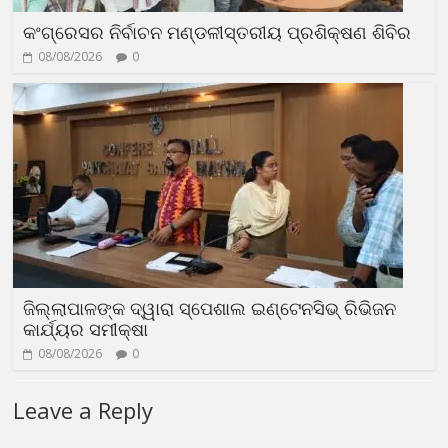
କଂଗ୍ରେସର ନିର୍ବାଚନ ମଣ୍ଡଳୀସ୍ତରୀୟ ପ୍ରଶିକ୍ଷଣ ଶିବିର
08/08/2026
0
ଜିଲ୍ଲାପାଳଙ୍କ ଦ୍ୱାରା ସ୍ପେଶାଲ ଇଣ୍ଟେନସିଭ୍ ରିଭିଜନ
କାର୍ଯ୍ୟର ସମୀକ୍ଷା
08/08/2026
0
Leave a Reply