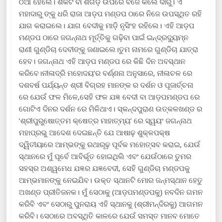
ଠିଆ ହେଲେ। ଶକଟ ବା ଶଗଡ଼ ଉପରେ ବିଜେ କଲେ ଦାରୁ। ଏ
ମହାଦାରୁ ଙ୍କୁ ଧରି ରାଜା ଆଡ଼ପ ମଣ୍ଡପ ଠାରେ ନିଜେ ଉପସ୍ଥିତ ରହି
ଯାଗ କରାଇଲେ। ଯାଗ ବେଦୀକୁ ମାଡ଼ି ନୃସିଂହ ରହିଲେ। ଏହି ଆଡ଼ପ
ମଣ୍ଡପ ଠାରେ ଜଗନ୍ନାଥ ମୂର୍ତ୍ତିକୁ ଗଢ଼ିବା ପାଇଁ ଇନ୍ଦ୍ରଦ୍ୟୁମ୍ନ
ରାଣୀ ଗୁଣ୍ଡିଚା ଦେବୀଙ୍କୁ ଜଣାଇଲେ।ତୁମ ନାମରେ ଗୁଣ୍ଡିଚା ଯାତ୍ରା
ହେବ। ଜଗନ୍ନାଥ ଏହି ଆଡ଼ପ ମଣ୍ଡପ ରେ କିଛି ଦିନ ଅବସ୍ଥାନ
କରିବେ।ନୀଳାଦ୍ରି ମହୋଦୟ’ର ବର୍ଣ୍ଣନା ଅନୁସାରେ, ନୀଳାଚଳ ରେ
ଦଶବର୍ଷ ପର୍ଯ୍ୟନ୍ତ ଶ୍ରୀ ବିଗ୍ରହ ମାନଙ୍କ ର ଦର୍ଶନ ଓ ପୂଜାର୍ଚ୍ଚନା
ରେ ଯେଉଁ ଫଳ ମିଳେ,ସେହି ଫଳ ଯଜ୍ଞ ବେଦୀ ବା ଆଡ଼ପମଣ୍ଡପ ରେ
ଗୋଟିଏ ଦିନର ଦର୍ଶନ ରେ ମିଳିଥାଏ। ସ୍କନ୍ଦପୁରାଣ ଉତ୍କଳଖଣ୍ଡ ର
‘ଶ୍ରୀପୁରୁଷୋତ୍ତମ କ୍ଷେତ୍ର ମାହାତ୍ମ୍ୟ’ ରେ ସ୍ୱୟଂ ଜଗନ୍ନାଥ
ମହାପ୍ରଭୁ ଆଦେଶ ଦେଇଛନ୍ତି ଯେ ଆଷାଢ଼ ଶୁକ୍ଳପକ୍ଷ
ଦ୍ୱିତୀୟାରେ ଆମ୍ଭଙ୍କୁ ରଥାରୂଢ଼ ପୂର୍ବକ ମହୋତ୍ସବ କରାଇ, ଯେଉଁ
ସ୍ଥାନରେ ମୁଁ ପୂର୍ବେ ଆବିର୍ଭୂତ ହୋଇଥିଲି ଏବଂ ଯେଉଁଠାରେ ତୁମର
ସହସ୍ର ଅଶ୍ୱମେଧ ଯଜ୍ଞର ଯଜ୍ଞବେଦୀ, ସେହି ଗୁଣ୍ଡିଚା ମଣ୍ଡପକୁ
ଆମ୍ଭମାନଙ୍କୁ ନେଇଯିବ। ଉକ୍ତ ସ୍ଥାନଟି ମୋର ଜନ୍ମସ୍ଥାନ ହେତୁ
ଅଖଣ୍ଡ ପ୍ରୀତିଜନକ। ମୁଁ ସେଠାକୁ (ଆଡ଼ପମଣ୍ଡପକୁ) ନବଦିନ ଗମନ
କରିବି ଏବଂ ସେଠାରୁ ପୁନରାୟ ଏହି ସ୍ଥାନକୁ (ଶ୍ରୀମନ୍ଦିରକୁ) ଆଗମନ
କରିବି। ସେଠାରେ ଅବସ୍ଥିତି କାଳରେ ଯେଉଁ ସମସ୍ତ ମାନବ ମୋତେ