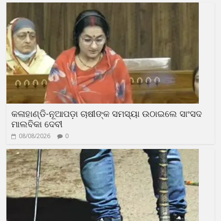
କଳାହାଣ୍ଡି-ନୂଆପଡ଼ା ଚାଷୀଙ୍କ ସମସ୍ୟା ଉଠାଇଲେ ସାଂସଦ
ମାଲବିକା ଦେବୀ
08/08/2026
0