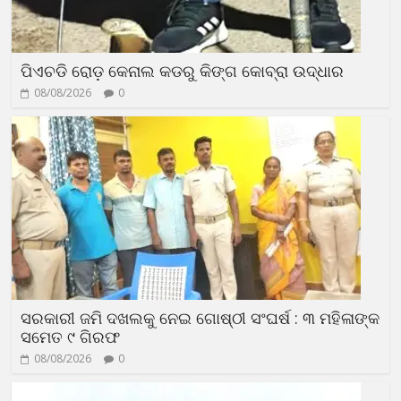
ପିଏଚଡି ରୋଡ଼ କେନାଲ କଡରୁ କିଙ୍ଗ କୋବ୍ରା ଉଦ୍ଧାର
08/08/2026
0
ସରକାରୀ ଜମି ଦଖଲକୁ ନେଇ ଗୋଷ୍ଠୀ ସଂଘର୍ଷ : ୩ ମହିଳାଙ୍କ
ସମେତ ୯ ଗିରଫ
08/08/2026
0