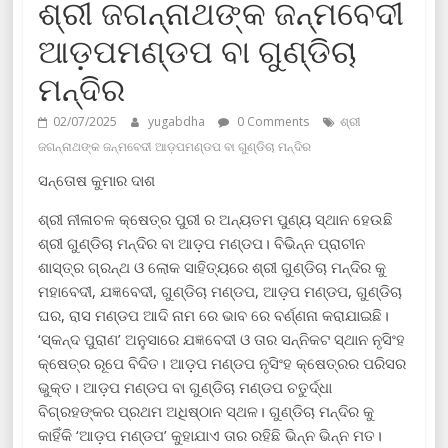
ଶ୍ରୀ ଜଗନ୍ନାଥଙ୍କ ଜନ୍ମବେଦୀ
ଆଡ଼ପମଣ୍ଡପ ବା ଗୁଣ୍ଡିଚା
ମନ୍ଦିର
02/07/2025
yugabdha
0 Comments
ଶ୍ରୀ
ଜଗନ୍ନାଥଙ୍କ ଜନ୍ମବେଦୀ ଆଡ଼ପମଣ୍ଡପ ବା ଗୁଣ୍ଡିଚା ମନ୍ଦିର
ସନ୍ତୋଷ କୁମାର ଦାଶ
ଶ୍ରୀ ନୀଳାଚଳ କ୍ଷେତ୍ର ପୁରୀ ର ଅନ୍ୟତମ ପୁଣ୍ୟ ସ୍ଥାନ ହେଉଛି
ଶ୍ରୀ ଗୁଣ୍ଡିଚା ମନ୍ଦିର ବା ଆଡ଼ପ ମଣ୍ଡପ। ବିଭିନ୍ନ ପ୍ରାଚୀନ
ଶାସ୍ତ୍ର ଗ୍ରନ୍ଥ ଓ ଲୋକ ସାହିତ୍ୟରେ ଶ୍ରୀ ଗୁଣ୍ଡିଚା ମନ୍ଦିର କୁ
ମହାବେଦୀ, ଯଜ୍ଞବେଦୀ, ଗୁଣ୍ଡିଚା ମଣ୍ଡପ, ଆଡ଼ପ ମଣ୍ଡପ, ଗୁଣ୍ଡିଚା
ଘର, ରାସ ମଣ୍ଡପ ଆଦି ନାମ ରେ ଭାବ ରେ ବର୍ଣ୍ଣନା କରାଯାଇଛି।
‘ସ୍କନ୍ଦ ପୁରାଣ’ ଅନୁସାରେ ଯଜ୍ଞବେଦୀ ଓ ତାର ସନ୍ନିକଟ ସ୍ଥାନ ନୃସିଂହ
କ୍ଷେତ୍ର ରୂପେ ବିଦିତ। ଆଡ଼ପ ମଣ୍ଡପ ନୃସିଂହ କ୍ଷେତ୍ରର ପରିସର
ଭୁକ୍ତ। ଆଡ଼ପ ମଣ୍ଡପ ବା ଗୁଣ୍ଡିଚା ମଣ୍ଡପ ଚତୁର୍ଦ୍ଧା
ବିଗ୍ରହଙ୍କର ପ୍ରଥମ ଅଧିଷ୍ଠାନ ସ୍ଥଳ। ଗୁଣ୍ଡିଚା ମନ୍ଦିର କୁ
କାହିଁକି ‘ଆଡ଼ପ ମଣ୍ଡପ’ କୁହାଯାଏ ତାର ରହିଛି ଭିନ୍ନ ଭିନ୍ନ ମତ।