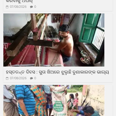
କରିବାକୁ ଅପିଲ୍
07/08/2026
0
ହସ୍ତତନ୍ତ ଦିବସ : ସୁତା ଖିଅରେ ଝୁଲୁଛି ବୁଣାକାରଙ୍କ ଭାଗ୍ୟ
07/08/2026
0