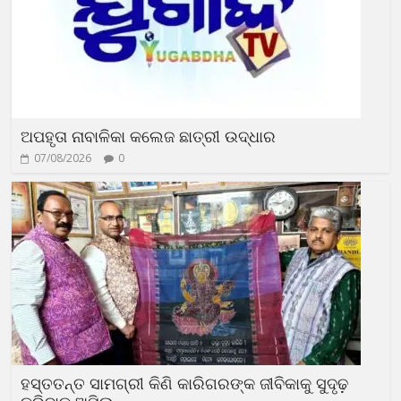
ଅପହୃତା ନାବାଳିକା କଲେଜ ଛାତ୍ରୀ ଉଦ୍ଧାର
07/08/2026
0
ହସ୍ତତନ୍ତ ସାମଗ୍ରୀ କିଣି କାରିଗରଙ୍କ ଜୀବିକାକୁ ସୁଦୃଢ଼