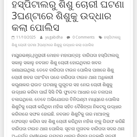
ହସ୍ପିଟାଲରୁ ଶିଶୁ ଚୋରୀ ଘଟଣା
3ଘଣ୍ଟାରେ ଶିଶୁକୁ ଉଦ୍ଧାର
କଲା ପୋଲିସ
11/10/2025
yugabdha
0 Comments
ହସ୍ପିଟାଲରୁ
ଶିଶୁ ଚୋରୀ ଘଟଣା 3ଘଣ୍ଟାରେ ଶିଶୁକୁ ଉଦ୍ଧାର କଲା ପୋଲିସ
ମୟୁରଭଞ୍ଜ,(ମୁରାରୀ ମୋହନ ମହାପାତ୍ର): ବାରିପଦା ହସ୍ପିଟାଲରୁ
ସକାଳୁ ସକାଳୁ ନବଜାତ ଶିଶୁ ଚୋରୀ ହୋଇଥିବାର ଖବର
ଜଣାଯାଇଥିଲା. ତେବେ ବାରିପଦା ଟାଉନ ପୋଲିସ ପାଖରେ ଶିଶୁ
ଚୋରୀ ଖବର ପହଂଚିବା ପରେ ବାରିପଦା ଟାଉନ ଥାନା ଅଧିକାରୀ
କରୁଣାକର ରାଉତ ଘଟଣାକୁ ଗୁରୁତର ସହ ନେଇ ଚୋରୀ ଶିଶୁକୁ
ଉଦ୍ଧାର କରିବା ପାଇଁ ସିସି ଟିଭି ଫୁଟେଜ ଆଧାର ରେ ତନାଘନା
ଚଳାଇଥିଲେ. ତେବେ ଅଭିଯୋଗର ତିନିଘଣ୍ଟା ମଧ୍ୟରେ ପୋଲିସ
ଶିଶୁଟିକୁ ଚୋରୀ କରିଥିବା ମହିଳା ସହିତ ବୈଶିଙ୍ଗା ନିକଟରୁ ଉଦ୍ଧାର
କରିବାରେ ସଫଳ ହୋଇଛି. ନବଜାତ ଶିଶୁଟିକୁ ତାର ମାଆଙ୍କୁ
ଫେରସ୍ତ କରିବା ସହ ଶିଶୁ ଚୋରୀ କରିଥିବା ମହିଳା ଙ୍କୁ ଗିରଫ କରିଛି
ବାରିପଦା ଟାଉନ ଥାନା ପୋଲିସ. ସୂଚନା ମୁତାବକ ବାରିପଦା ସଦର ଥନା
ଅନ୍ତର୍ଗତ ରାଣୀଭୋଳ ଗ୍ରାମର ଧାନାଇ ହାଁସଦା ଗତକାଲି ସ୍ତ୍ରୀ