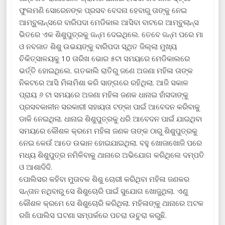
ଫୁଲମଣି ସୋରେନଙ୍କ ପ୍ରସବ ବେଦନା ହେବାରୁ ତାଙ୍କୁ ନେଇ
ଆମ୍ବୁଲାନ୍ସରେ ବାରିପଦା ମେଡିକାଲ ଆସିବା ବାଟରେ ଆମ୍ବୁଲାନ୍ସ
ଭିତରେ ଏକ ଶିଶୁପୁତ୍ରକୁ ଜନ୍ମ ଦେଇଥିଲେ. ତେବେ ଜନ୍ମ ପରେ ମା
ଓ ନବଜାତ ଶିଶୁ ଉଭୟଙ୍କୁ ବାରିପଦା ସ୍ଥିତ ଜିଲ୍ଲା ମୁଖ୍ୟ
ଚିକିତ୍ସାଳୟକୁ 10 ତାରିଖ ଭୋର ୫ଟା ସମୟରେ ମେଡିକାଲରେ
ଭର୍ତ୍ତି ହୋଇଥିଲେ. ଗତକାଲି ରାତିରୁ ଜଣେ ଅଜଣା ମହିଳା ତାଙ୍କ
ନିକଟରେ ଆସି ମିଳାମିଶା କରି ସାଙ୍ଗରେ ରହିଥିଲା. ଆଜି ସକାଳ
ପ୍ରାୟ ୬ ଟା ସମୟରେ ଅଜଣା ମହିଳା ଜଣକ ଧାନାଇ ହାଁସଦାଙ୍କୁ
ପ୍ରସବକାଳୀନ ସରକାରୀ ସହାୟତା ଟଙ୍କା ପାଇଁ ଆବେଦନ କରିବାକୁ
ଡାକି ନେଇଥିଲା. ଧାନାଇ ଶିଶୁପୁତ୍ରକୁ ଧରି ଆବେଦନ ପାଇଁ ଯାଇଥିବା
ସମୟରେ କୌଶଳ କ୍ରମେ ମହିଳା ଜଣକ ତାଙ୍କ ଠାରୁ ଶିଶୁପୁତ୍ରକୁ
ନେଇ କେଉଁ ଆଡେ ଉଭାନ ହୋଇଯାଇଥିଲା. ବହୁ ଖୋଜାଖୋଜି ପରେ
ମଧ୍ୟ ଶିଶୁପୁତ୍ର ନମିଳିବାକୁ ଥାନାରେ ଅଭିଯୋଗ କରିଥିଲେ ଦମ୍ପତି
ଓ ଆଶାଦିଦି.
ପୋଲିସର କହିବା ମୁତାବକ ଶିଶୁ ଚୋରୀ କରିଥିବା ମହିଳା ଜଣକର
ସନ୍ତାନ ନଥିବାରୁ ସେ ଶିଶୁଚୋରି ପାଇଁ ସୁଯୋଗ ଖୋଜୁଥିଲା. ଏଣୁ
କୌଶଳ କ୍ରମେ ସେ ଶିଶୁଚୋରି କରିଥିଲା. ମହିଳାଙ୍କୁ ଥାନାରେ ଅଟକ
ରଖି ପୋଲିସ ଘଟଣା ସମ୍ପର୍କରେ ପଚରା ଉଚୁରା କରୁଛି.