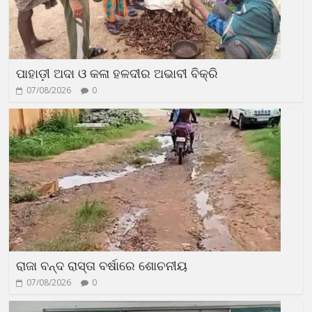
ପାହାଡ଼ୀ ଅଦା ଓ କଳା ହଳଦୀର ଅଭାବୀ ବିକ୍ରି
07/08/2026
0
ରାଜା ବନ୍ଦ ରାସ୍ତା ବର୍ଷାରେ ଶୋଚନୀୟ
07/08/2026
0