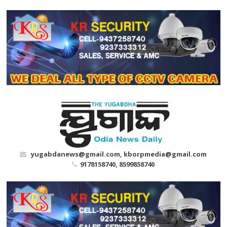
Skip
to
content
yugabdanews@gmail.com, kborpmedia@gmail.com
9178158740, 8599858740