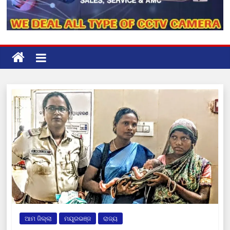
ଆମ ଜିଲ୍ଲା
ମୟୂରଭଞ୍ଜ
ରାଜ୍ୟ