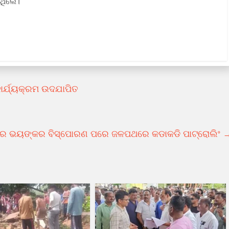
ିଥିଲେ।
ାର୍ଯ୍ୟକ୍ରମ ଉଦଯାପିତ
 ରେ ଭୟଙ୍କର ବିସ୍ପୋରଣ ପରେ ଜଳପଥରେ କଡାକଡି ପାଟ୍ରୋଲିଂ