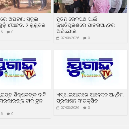
ୟରେ ଅଘଟଣ: ସ୍କୁଲ
ନୂତନ ରେଳପଥ ପାଇଁ
ୁଡ଼ି ୪ଆହତ, ୨ ଗୁରୁତର
କ୍ଷତିପୂରଣରେ ପାତରଅନ୍ତର
ଅଭିଯୋଗ
26
0
07/08/2026
0
୍ରାପ୍ତ ଶିକ୍ଷକଙ୍କ ଦାବି
ଏସ୍‌ଆଇଆରରେ ଆବେଦନ ଅନ୍ତିମ
ସରକାରଙ୍କ ଟାଳ ଟୁଳ
ପ୍ରକାଶନ ସଂରକ୍ଷିତ
07/08/2026
0
26
0