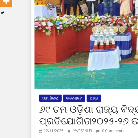
ଆମ ଜିଲ୍ଲା
ବାଲେଶ୍ଵର
ରାଜ୍ୟ
୬୯ ତମ ଓଡ଼ିଶା ରାଜ୍ୟ ବି
ପ୍ରତିଯୋଗିତା୨୦୨୫-୨୬ 
12/11/2025
YWPSENU3
0 Comments