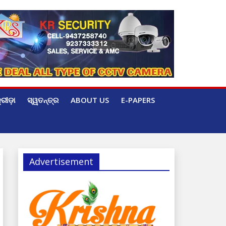
୍ରୀଡ଼ା
ସ୍ୱତନ୍ତ୍ର
ABOUT US
E-PAPERS
Advertisement