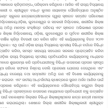
ା ମଶାଲରେ କ୍ରିଡ଼ାଅଙ୍ଗନ୍ ପରିକ୍ରମା କରିଥିଲେ। ଆଜିର ଏହି ରାଜ୍ୟ ବିଦ୍ୟାଳୟ
ଷାଧିକାରୀ ଡ. ଶ୍ରୀଯୁକ୍ତ ବସନ୍ତ କୁମାର ନାୟକଙ୍କ ପୌରହିତ୍ୟରେ ଅନୁଷ୍ଠିତ
ଟ ସ୍କୁଲର ଛାତ୍ରଛାତ୍ରୀମାନଙ୍କ ଦ୍ୱାରା ସ୍ଵାଗତ ସଙ୍ଗୀତ ପରିବେଷଣ
ିର୍ଦ୍ଦେଶାଳୟ,ଓଡ଼ିଶା, ଭୁବନେଶ୍ୱର ର ସହକାରୀ ନିର୍ଦ୍ଦେଶକ, ଶାରୀରିକ ଶିକ୍ଷା
୍ୟ ଅତିଥି ମାନଙ୍କ ସଂକ୍ଷିପ୍ତ ପରିଚୟ ଏବଂ ସ୍ଵାଗତ ଅଭିଭାଷଣ ପ୍ରଦାନ
ଶିକ୍ଷା ନିର୍ଦ୍ଦେଶାଳୟ, ଓଡ଼ିଶା, ଭୁବନେଶ୍ୱର ର ପୂର୍ବତନ ଶାରୀରିକ ଶିକ୍ଷା
ବାର୍ଷିକ କ୍ରିଡ଼ା ବିବରଣୀ ପାଠ କରିବା ସହିତ ଏହି କାର୍ଯ୍ୟକ୍ରମକୁ ବିଗତ ୨୦୨୨
ିଲେ। ଏଥି ପାଇଁ ଓଡ଼ିଶା ରାଜ୍ୟ ବିଦ୍ୟାଳୟ ସ୍ତରୀୟ ବିଭିନ୍ନ ବର୍ଗରେ ବିଭିନ୍ନ
ୁ ଉତ୍ସାହିତ କରିବା, ସମସ୍ତ ସାହାଯ୍ୟ ସହଯୋଗ ସରକାର ପ୍ରୋତ୍ସାହିତ କରିବା
ଶା ରାଜ୍ୟ ବିଦ୍ୟାଳୟ ସ୍ତରୀୟ ପ୍ରତିଯୋଗିତା କାର୍ଯ୍ୟକ୍ରମକୁ ମାନ୍ୟବର
କମଳରେ ଶୁଭାରମ୍ଭ କରି ପ୍ରତିଯୋଗୀଙ୍କୁ ବିଭିନ୍ନ ଉଦାହରଣ ପ୍ରଦାନ ସ୍ଵରୂପ
 ନିଷ୍ଠା ରହିଲେ ସଫଳତା ନିଶ୍ଚୟ ବୋଲି ପ୍ରେରଣା ଯୋଗାଇ ଦେଇଥିଲେ ଏବଂ
ାନ୍ୟ ବରେଣ୍ୟ ତଥା ସମ୍ମାନୀତ ଅତିଥି ଗଣ ଏହି ବିଶେଷ କାର୍ଯ୍ୟକ୍ରମକୁ
ତ କରାଇବା ଏବଂ ଜାତୀୟ ଆନ୍ତର୍ଜାତୀୟ କ୍ଷେତ୍ରରେ ସୁନାମ ଅର୍ଜନ ଆଣିବା ପାଇଁ
ରକାଶ କରିଥିଲେ। ଏହି କାର୍ଯ୍ୟକ୍ରମରେ ପୌରୋହିତ୍ୟ କରୁଥିବା ଜିଲ୍ଲା
୍କୁ ବିଭିନ୍ନ ପ୍ରସଙ୍ଗରେ ଉଦାହରଣ ମାଧ୍ୟମରେ ପ୍ରତିଯୋଗୀ ଙ୍କୁ ଉତ୍ସାହିତ
ାଇଁ ବାଲେଶ୍ଵର ଜିଲ୍ଲାର ବିଭିନ୍ନ ଶିକ୍ଷାନୁଷ୍ଠାନର ଛାତ୍ର ଛାତ୍ରୀ ମାନଙ୍କ
ିବେଷଣ କରାଯାଇଥିଲା। ଶେଷରେ ଜିଲ୍ଲା ଶାରୀରିକ ଶିକ୍ଷାଧିକାରୀ ଶ୍ରୀଯୁକ୍ତ