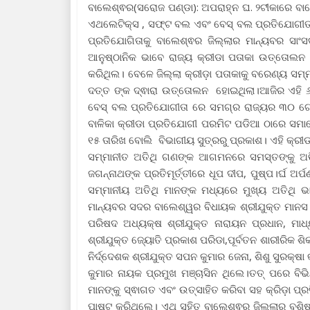
ବାଲେଶ୍ଵର(ସରୋଜ ପଣ୍ଡା): ଅପରାହ୍ନ ଘ. ୨ଟୀକାରେ ବା
ଏଥଲେଟିକ୍ସ , ସଫ୍ଟ ବଲ ଏବଂ ବେସ୍ ବଲ ପ୍ରତିଯୋଗୀତା
ପ୍ରତିଯୋଗିତାକୁ ବାଲେଶ୍ଵର ଜିଲ୍ଲାର ମାନ୍ୟବର ସାଂ
ଆନୁଷ୍ଠାନିକ ଭାବେ ରାଜ୍ୟ କ୍ରୀଡା ପତାକା ଉତ୍ତୋଲନ
କରିଥିଲ। ବେଳେ ଜିଲ୍ଲା କ୍ରୀଡ଼ା ପତାକାକୁ ବରେଣ୍ୟ ସମ
ଦତ୍ତ ଙ୍କ ଦ୍ଵାରା ଉତ୍ତୋଲନ ହୋଇଥିଲା।ଆଜିର ଏହି ୬୯
ବେସ୍ ବଲ ପ୍ରତିଯୋଗୀତା ରେ ସମଗ୍ର ରାଜ୍ୟର ୩୦ ଗୋଟି
ବାଳିକା କ୍ରୀଡା ପ୍ରତିଯୋଗୀ ପରମିଟ ପଡିଆ ଠାରେ ସ
୧୫ ତାରିଖ ବୋଲି ବିଭାଗୀୟ ସୁତ୍ରରୁ ପ୍ରକାଶ। ଏହି କ୍ର
ସମ୍ମାନୀତ ଅତିଥି ଗଣଙ୍କ ଆଗମନରେ ସମସ୍ତଙ୍କୁ ଅଭ
ଜଗନ୍ନାଥଙ୍କ ପ୍ରତିମୂର୍ତ୍ତୀରେ ଧୂପ ଦୀପ, ପୁଷ୍ପ।ର୍ଘ 
ସମ୍ମାନୀୟ ଅତିଥି ମାନଙ୍କ ମଧ୍ୟରେ ମୁଖ୍ୟ ଅତିଥି ଭା
ମାନ୍ୟବର ସଦର ବାଲେଶ୍ୱର ବିଧାୟକ ଶ୍ରୀଯୁକ୍ତ ମାନସ କୁମ
ପରିଷଦ ଅଧ୍ୟକ୍ଷ ଶ୍ରୀଯୁକ୍ତ ନାରାୟନ ପ୍ରଧାନ, ମାଧ୍ୟ
ଶ୍ରୀଯୁକ୍ତ ଜ୍ୟୋତି ପ୍ରକାଶ ପରିଡା,ପୂର୍ବତନ ଶାରୀରିକ ଶିକ
ନିର୍ଦ୍ଦେଶକ ଶ୍ରୀଯୁକ୍ତ ସପନ କୁମାର ଜେନା, ଶିଶୁ ସୁରକ୍ଷା
କୁମାର ନାୟକ ପ୍ରମୁଖ ମଞ୍ଚାସିନ ଥିଲେ।ତତ୍ ପରେ ବିଭିନ
ମାନଙ୍କୁ ସ୍ଵାଗତ ଏବଂ ଉତ୍ସାହିତ କରିବା ସହ କ୍ରିଡ଼ା ପ
ପାଷ୍ଟ କରିଥିଲେ। ଏଥି ସହିତ ବାଲେଶ୍ଵର ଜିଲ୍ଲାର ବଶିଷ୍ଠ