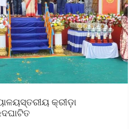
ଦ୍ୟାଳୟସ୍ତରୀୟ କ୍ରୀଡ଼ା
ଉଦଘାଟିତ