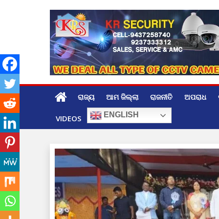
Skip
to
content
ରାଜ୍ୟ
ଆମ ଜିଲ୍ଲା
ରାଜନୀତି
ଅପରାଧ
ENGLISH
VIDEOS