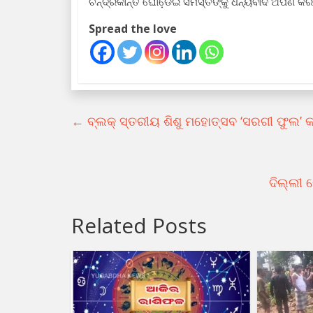
ଚନ୍ଦ୍ରକାନ୍ତ ଘୋଡେ଼ଇ ସମସ୍ତଙ୍କୁ ଧନ୍ୟବାଦ ଅର୍ପଣ କର
Spread the love
←
ବ୍ଲକ୍ ସ୍ତରୀୟ ଶିଶୁ ମହୋତ୍ସବ ‘ସରଗୀ ଫୁଲ’ କ
ଦିଲ୍ଲୀ
Related Posts