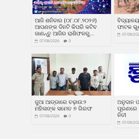
ଆଜି ଶନିବାର (୦୮.୦୮.୨୦୨୬)
ବିଦ୍ୟାଳ
ଆପଣଙ୍କ ଦିନଟି କିପରି କଟିବ
ଫାଟକ ଭୁଶ
ଜାଣନ୍ତୁ ଆଜିର ରାଶିଫଳରୁ…
07/08/20
07/08/2026
0
ଜୁଆ ଆଡ୍ଡାରେ ଚଢ଼ାଉ:୨
ଅନୁଦାନ ପ
ମହିଳାଙ୍କ ସମେତ ୭ ଗିରଫ
ପୂରଣରେ 
ନିତୀ
07/08/2026
0
07/08/20