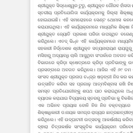
ଶ୍ରୀଯୁକ୍ତ ସିଦ୍ଧେଶ୍ୱର ଟୁଡୁ, ଶ୍ରୀଯୁକ୍ତ ଗୌରବ ହାଁସଦ
ସ୍ତରୀୟ ପ୍ରତିଯୋଗିତା କାର୍ଯ୍ୟକ୍ରମକୁ ଜିଲ୍ଲା ଶିକ୍
ହୋଇଯାଇଛି। ଏହି ସମାରୋହରେ ସେଣ୍ଟ ଥୋମାସ କନଭେଣ୍
କରାଯାଇଥିଲା। ଏହି କାର୍ଯ୍ୟକ୍ରମରେ ମାଧ୍ୟମିକ ଶିକ୍ଷା ନ
ଶ୍ରୀଯୁକ୍ତ ଜ୍ୟୋତି ପ୍ରକାଶ ପରିଡା ଉପସ୍ଥିତ ବରେଣ
କରିଥିଲେ। ଏତଦ୍ ଭିନ୍ନ ଏହି କାର୍ଯ୍ୟକ୍ରମରେ ମାଧ୍ୟମିକ 
ସହକାରୀ ନିର୍ଦ୍ଦେଶକ ଶ୍ରୀଯୁକ୍ତ ସତ୍ୟନାରାୟଣ ରାୟଗୁରୁ 
ମସିହାରୁ ଅଦ୍ୟାବଧି ଚାଲି ଆସୁଥିବା ସଂପର୍କରେ ଅବଗତ କରିଥ
ବିଭାଗରେ କ୍ରିଡ଼ା କ୍ଷେତ୍ରରେ କ୍ରିଡ଼ା ପ୍ରତିଭାଙ୍କ
ପ୍ରସଙ୍ଗରେ ଅବଗତ କରିଥିଲେ। ଆଜିର ଏହି ୬୯ ତମ ଓଡ଼ି
ସାଂସଦ ଶ୍ରୀଯୁକ୍ତ ପ୍ରତାପ ଚନ୍ଦ୍ର ଷଡ଼ଙ୍ଗୀ ନିଜ କର 
ଉତ୍ସାହିତ କରିବା ସହ ପ୍ରଗାଢ଼ ଆତ୍ମବିଶ୍ବାସ ରଖି
ସମସ୍ତ ପ୍ରତିଯୋଗୀଙ୍କୁ ଶପଥ ପାଠ କରାଇଥିଲେ ଅନ୍ୟ
ବ୍ୟାପକ କରାଯାଇ ବିଦ୍ୟାଳୟ ସ୍ତରରୁ ପ୍ରତିଭା କୁ ବିକଶି
ଏକ ଅଭିନବ ପ୍ରୟାସ ବୋଳି ନିଜ ନିଜ ବକ୍ତବ୍ୟରେ ପ୍
ଶିକ୍ଷାଧିକାରୀ ଡ.ନାୟକ ସମଗ୍ର ରାଜ୍ୟର ଛାତ୍ରଛାତ୍ରୀଙ
କରିଥିଲେ। ଏହି ଉଦ୍ଘାଟନୀ ଉତ୍ସବକୁ ଆକର୍ଷଣୀୟ କରିବା ପ
ଦ୍ଵାରା ଚିତ୍ତାକର୍ଷକ ସାଂସ୍କୃତିକ କାର୍ଯ୍ୟକ୍ରମ ପର