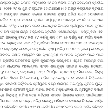
ଲେଶ୍ଵର ସ୍ଥିତ ପରମିଟ ପଡ଼ିଆରେ ୬୯ ତମ ଓଡ଼ିଶା ରାଜ୍ୟ ବିଦ୍ୟାଳୟ ସ୍ତରୀୟ
 -୨୦୨୫-୨୬ ର ଶୁଭ ଉଦ୍ଘାଟନ ହୋଇଯାଇଛି।ଏହି ରାଜ୍ୟ ବିଦ୍ୟାଳୟ ସ୍ତରୀୟ
ସଦ ଶ୍ରୀଯୁକ୍ତ ପ୍ରତାପ ଚନ୍ଦ୍ର ଷଡ଼ଙ୍ଗୀ ମୁଖ୍ୟ ଅତିଥି ଭାବେ ଯୋଗଦେଇ
 କରିବା ସଙ୍ଗେ ସଙ୍ଗେ କ୍ରୀଡା କାର୍ଯ୍ୟକ୍ରମ ଆରମ୍ଭ ସଂପର୍କରେ ଘୋଷଣା
୍ମାନୀତ ଅତିଥି ମାନ୍ୟବର ସଦର ବାଲେଶ୍ଵର ବିଧାୟକ ଶ୍ରୀଯୁକ୍ତ ମାନସ କୁମାର
 ତମ ଓଡ଼ିଶା ରାଜ୍ୟ ବିଦ୍ୟାଳୟ ସ୍ତରୀୟ ଏଥେଲେଟିକ୍ସ , ସଫ୍ଟ୍ ବଲ ଏବଂ
 ଜିଲ୍ଲାରୁ ୧୨୪୪ ଜଣ ୧୪ ବର୍ଷରୁ କମ ଏବଂ ୧୬ ବର୍ଷରୁ କମ ବର୍ଗର ବାଳକ,
ମାବେଶ ହୋଇଥିଲେ ଏବଂ ଏହି ପ୍ରତିଯୋଗିତାର ଉଦଯାପନୀ ଆସନ୍ତା ନଭେମ୍ବର
ୀଡା ମହକୁମ୍ଭକୁ ବରେଣ୍ୟ ସମ୍ମାନୀତ ମୁଖ୍ୟ ଅତିଥି ସମେତ ଅନ୍ୟାନ୍ୟ ବରେଣ୍ୟ
ିବାଦନ ଜଣାଇ ମଞ୍ଚାସିନ ସହ ପୁଷ୍ପଗୁଚ୍ଛ ଓ ଫଳକ ପ୍ରଦାନ ପରେ ପରେ
ଅର୍ପଣ ପ୍ରଦୀପ ପ୍ରଜ୍ବଳନ ପୂର୍ବକ ଶୁଭାରମ୍ଭ କରିଥିଲେ। ଏଥିରେ ବରେଣ୍ୟ ତଥା
ବେ ମାନ୍ୟବର ବାଲେଶ୍ଵର ସାଂସଦ ଶ୍ରୀଯୁକ୍ତ ପ୍ରତାପ ଚନ୍ଦ୍ର ଷଡ଼ଙ୍ଗୀ,
ାର ଦତ୍ତ, ସମ୍ମାନୀୟ। ବସ୍ତା ବିଧାୟିକା ଶ୍ରୀମତୀ ସୁବାସିନୀ ଜେନା, ଜିଲ୍ଲା
ମିକ ଶିକ୍ଷା ନିର୍ଦ୍ଦେଶାଳୟ, ଓଡ଼ିଶା ଭୁବନେଶ୍ୱର ର ସହକାରୀ ନିର୍ଦ୍ଦେଶକ
୍ଷା ସହକାରୀ ନିର୍ଦ୍ଦେଶକ ଶ୍ରୀଯୁକ୍ତ ସତ୍ୟ ନାରାୟଣ ରାୟ ଗୁରୁ, ପୂର୍ବତନ ଯୁଗ୍ମ
 କମିଶନର ଶ୍ରୀମତୀ ସୁଜାତା ନାୟକ, ଜିଲ୍ଲା ଶିକ୍ଷାଧିକାରୀ ଡ. ଶ୍ରୀଯୁକ୍ତ ବସନ୍ତ
୍ନ ଜିଲ୍ଲାରୁ ଗରିମା ବହନ କରିଥିବା ସମସ୍ତ ଜିଲ୍ଲାର କ୍ରୀଡ଼ା ପ୍ରତିଯୋଗୀ
୍ରତିଯୋଗୀ ଗଣ ବରେଣ୍ୟ ଅତିଥି ଗଣଙ୍କୁ ଅଭିବାଦନ ଜଣାଇବା ନିମନ୍ତେ ମାର୍ଚ୍ଚ
 କ୍ରିଡ଼ାବିତ ଜାତୀୟ ଏଵଂ ଆନ୍ତର୍ଜାତୀୟ କ୍ଷେତ୍ରରେ ସୁନାମ ଅର୍ଜନ କରିଥିବା