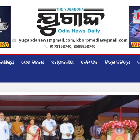
yugabdanews@gmail.com, kborpmedia@gmail.com
9178158740, 8599858740
ବାଣିଜ୍ୟ
ଦେଶ ବିଦେଶ
ସମ୍ପାଦକୀୟ
ଦୈନ ଦିନ
ଚିତ୍ର ବିଚିତ୍ର
କ