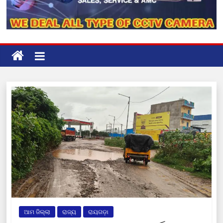
ଆମ ଜିଲ୍ଲା
ରାଜ୍ୟ
ରାୟଗଡ଼ା