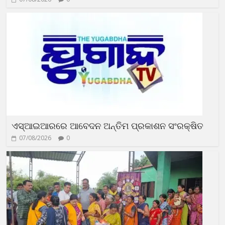
ଏସ୍‌ଆଇଆରରେ ଆବେଦନ ଅନ୍ତିମ ପ୍ରକାଶନ ସଂରକ୍ଷିତ
07/08/2026
0