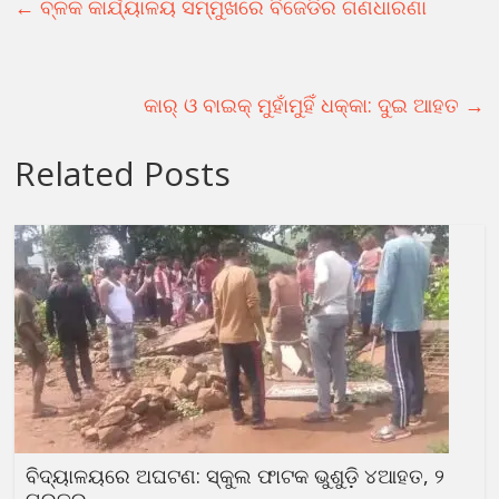
←
ବ୍ଳକ କାର୍ଯ୍ୟାଳୟ ସମ୍ମୁଖରେ ବିଜେଡିର ଗଣଧାରଣା
କାର୍ ଓ ବାଇକ୍ ମୁହାଁମୁହିଁ ଧକ୍କା: ଦୁଇ ଆହତ
→
Related Posts
ବିଦ୍ୟାଳୟରେ ଅଘଟଣ: ସ୍କୁଲ ଫାଟକ ଭୁଶୁଡ଼ି ୪ଆହତ, ୨