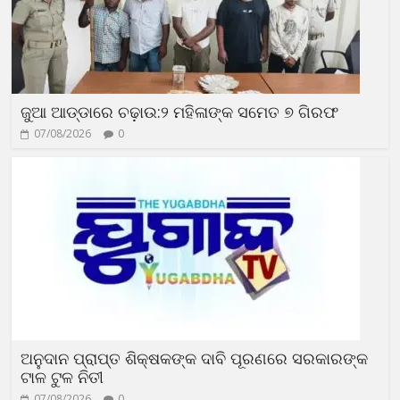
ଜୁଆ ଆଡ୍ଡାରେ ଚଢ଼ାଉ:୨ ମହିଳାଙ୍କ ସମେତ ୭ ଗିରଫ
07/08/2026
0
ଅନୁଦାନ ପ୍ରାପ୍ତ ଶିକ୍ଷକଙ୍କ ଦାବି ପୂରଣରେ ସରକାରଙ୍କ
ଟାଳ ଟୁଳ ନିତୀ
07/08/2026
0