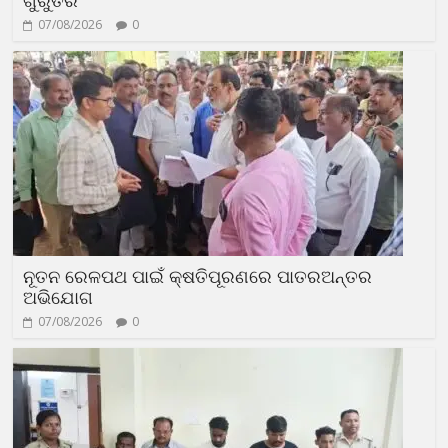
ଗୁରୁତର
07/08/2026
0
ନୂତନ ରେଳପଥ ପାଇଁ କ୍ଷତିପୂରଣରେ ପାତରଅନ୍ତର
ଅଭିଯୋଗ
07/08/2026
0