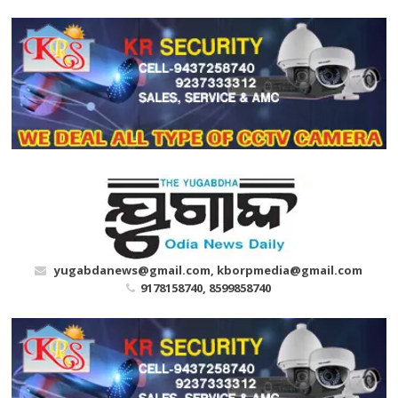
Skip
to
content
yugabdanews@gmail.com, kborpmedia@gmail.com
9178158740, 8599858740