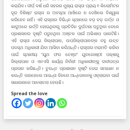
କରାଯିବ। ଦୀର୍ଘ ବର୍ଷ ଧରି ସହରର ମୁଖ୍ୟ ରାସ୍ତା ପ୍ରାୟ ୧ କିଲୋମିଟର
ଦୂର ବିଶିଷ୍ଟ ରାସ୍ତା ର ଅବସ୍ଥା ଆଖିରେ ନ ଦେଖିଲେ ବିଶ୍ୱାସ
କରିହେବ ନାହିଁ। ଏହି ରାସ୍ତାର ବିଭିନ୍ନ ସ୍ଥାନରେ ବଡ଼ ବଡ଼ ଗର୍ତ୍ତ ଓ
କାଦୁଅରେ ଭର୍ତ୍ତି ହୋଇଥିବାରୁ ପ୍ରତିଦିନ ଦୁର୍ଘଟଣା ଘଟୁଥିବା ବେଳେ
ପ୍ରଶାସନର ଦୃଷ୍ଟି ପଡୁନଥିବା ଅଞ୍ଚଳ ପାଇଁ ଅଭିଶାପ ପାଲଟିଛି।
ଏହି ରାସ୍ତା ଦେଇ ଜିଲ୍ଲାପାଳ, ଉପଜିଲ୍ଲାପାଳଙ୍କ ବହୁ ଉଚ୍ଚ
ପଦସ୍ଥ ଅଧିକାରୀ ଯିବା ଆସିବା କରିଥାନ୍ତି। ରାସ୍ତାର ମରାମତି କରିବା
ପାଇଁ ସ୍ଥାନୀୟ “ୟୁଥ ଫର ଚେଞ୍ଜ” ଯୁବଗୋଷ୍ଠୀ ପକ୍ଷରୁ
ଜିଲ୍ଲାପାଳ ଓ ଏନଏସି କାର୍ଯ୍ୟ ନିର୍ବାହୀ ଅଧିକାରୀଙ୍କୁ ଦାବୀପତ୍ର
ପ୍ରଦାନ କରିଛନ୍ତି। ତୁରନ୍ତ ପ୍ରଶାସନ ଦୃଷ୍ଟି ଦେଇ ସମାଧାନ ନ
କରନ୍ତି ତାହାହେଲେ ଆସନ୍ତା ଦିନରେ ଆନ୍ଦୋଳନକୁ ଓହ୍ଲାଇବା ପାଇଁ
ସାଧାରଣରେ ଆଲୋଚନା ହେଉଛି।
Spread the love