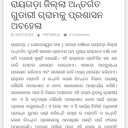
ରାୟଗଡ଼ା ଜିଲ୍ଲା ଅନ୍ତର୍ଗତ
ଗୁଡାରୀ ଗ୍ରାମକୁ ପ୍ରଶାସନ
ଅବହେଳା
08/07/2026
YWPSENU3
0 Comments
ରାୟଗଡ଼ା, ( ଯୋଗେଶ୍ୱର ଦାସ ): ଲଗାଣ ବର୍ଷାରେ ରାୟଗଡ଼ା ଜିଲ୍ଲା
ଅନ୍ତର୍ଗତ ଗୁଡାରି ସହରର ପ୍ରବେଶ ପଥ ମୁଖ୍ୟ ରାସ୍ତାରେ ବର୍ଷା ଜଳ
ଜମି ପୋଖରୀ ସୃଷ୍ଟି ହୋଇଛି। ଏହି ରାସ୍ତାରେ ପ୍ରତିଦିନ ଶହ ଶହ
ଗାଡି ମୋଟର ଯାତାୟତ ହୋଇଥାଏ। ଏହାଛଡ଼ା ଆମ୍ବୁଲାନ୍ସ
ଯାତାୟାତ କରିଥାଏ ଏବଂ ସରକାରୀ ଗାଡି ମଧ୍ୟ ଯାତାୟତ କରିଥାଏ।
ରାସ୍ତାର ମରାମତି ଓ ଉନ୍ନତି କରଣ ନିମନ୍ତେ ବିଭାଗ ପକ୍ଷରୁ
କୌଣସି ପଦକ୍ଷେପ ନ ନେବା ସାଧାରଣରେ ଆଶ୍ଚର୍ଯ୍ୟ କରିଛି।
ସରକାରଙ୍କ ଆର ଡି ବିଭାଗ ଅଧୀନରେ ଏହି ରାସ୍ତା ଥିବାରୁ ସ୍ଥାନୀୟ
ଏନ ଏ ସି କତୃପକ୍ଷ କୌଣସି ପଦକ୍ଷେପ ନେବା ପାଇଁ ଇଚ୍ଛା
ପ୍ରକାଶ କରୁନାହାନ୍ତି। ଏ ନେଇ ଏନ ଏ ସି କାର୍ଯ୍ୟ ନିର୍ବାହୀ ଅଧିକାରୀ
ପ୍ରସନ୍ନ କୁମାର ପାଢ଼ୀ କହିଛନ୍ତି ରାସ୍ତା ର ମରାମତି ଓ ଉନ୍ନତି
କରଣ ନିମନ୍ତେ ପ୍ରଶାସନକୁ ଆବଶ୍ୟକ ପାଣ୍ଠି ପାଇଁ ଫାଇଲ
ପଠାହୋଇଛି। ଅନୁଦାନ ଆସିଲା ପରେ ଏହି ରାସ୍ତା ର ମରାମତି