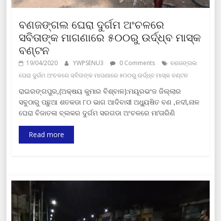
ବଣଜଙ୍ଗଲ ଘେରା ଦୁର୍ଗମ ଅଂଚଳରେ
ସବିତାଙ୍କ ମାଗଣାରେ ୫୦୦ରୁ ଉର୍ଦ୍ଧ୍ବ ମାସ୍କ
ବଣ୍ଟନ
19/04/2020
YWPSENU3
0 Comments
ବଣଜଙ୍ଗଲ
ଘେରା ଦୁର୍ଗମ ଅଂଚଳରେ ସବିତାଙ୍କ ମାଗଣାରେ ୫୦୦ରୁ ଉର୍ଦ୍ଧ୍ବ ମାସ୍କ ବଣ୍ଟନ
ରାଇରଙ୍ଗପୁର,(ଅକ୍ଷୟ କୁମାର ବିଶ୍ବାଳ):ମୟୂରଭଂଜ ଜିଲ୍ଲାର
ସବୁଠାରୁ ପଛୁଆ ଶତକଡା ୮୦ ଭାଗ ଆଦିବାସୀ ଅଧ୍ୟୁଷିତ ବଣ ,ନଦୀ,ନାଳ
ଘେରା ବିଜାତଳା ବ୍ଲକର ଦୁର୍ଗମ ସରଗଡା ଅଂଚଳରେ ମା’ତାରିଣି
Read more