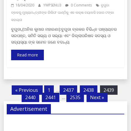
18/04/2020
YWPSENU3
0 Comments
ବୁଗୁଡା
ବ୍ଳକରୁ ମୁଖ୍ୟମନ୍ତ୍ରୀଙ୍କ ରିଲିଫ ପାଣ୍ଠିକୁ ଏକ ଲକ୍ଷ ବୟାଳସି ହଜାର ଟଙ୍କା
ସହାୟତା
ବୁଗୁଡା,(ଅନିଲ କୁମାର ମହାରଣା):ବୁଗୁଡା ବ୍ଲକର ବିଭିନ୍ନ ପଞ୍ଚାୟତର
ସରପଞ୍ଚ, ସମିତି ସଭ୍ୟ ଓ ସଭ୍ୟା ଏବଂ ଜିଲ୍ଲାପରିଷଦ ସଦସ୍ୟ ଓ
ସଦ୍ୟସ୍ୟା ଙ୍କ ସମେତ ଜଣେ ବଦାନ୍ୟ
Read more
« Previous
1
…
2437
2438
2439
2440
2441
…
2535
Next »
Advertisement