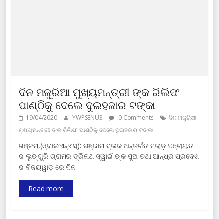
ଦିନ ମଜୁରିଆ ମୁଖ୍ୟମନ୍ତ୍ରୀ ଙ୍କ ରିଲିଫ
ପାଣ୍ଠିକୁ ଦେଲେ ଦୁଇହଜାର ଟଙ୍କା
19/04/2020
YWPSENU3
0 Comments
ଦିନ ମଜୁରିଆ
ମୁଖ୍ୟମନ୍ତ୍ରୀ ଙ୍କ ରିଲିଫ ପାଣ୍ଠିକୁ ଦେଲେ ଦୁଇହଜାର ଟଙ୍କା
ଗଞ୍ଜମ,(ଓ୍ବାଇଏନ୍ଏସ୍): ଗଞ୍ଜାମ ବ୍ଲକ ଅନ୍ତର୍ଗତ ମଲାଡ଼ ପଞ୍ଚାୟତ
ର ଲୁଙ୍ଗୁରି ଗ୍ରାମର ତ୍ରିନାଥ ସ୍ୱାଇଁ ଙ୍କ ପୁଅ ତଥା ଆନ୍ଧ୍ର ପ୍ରଦେଶ
ର ବିଜୟୱାଡ଼ ରେ ଦିନ
Read more