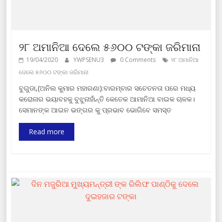
୨୮ ଅମାନିଆ ଦେଲେ ୫୬୦୦ ଟଙ୍କା ଜରିମାନା
19/04/2020
YWPSENU3
0 Comments
୨୮ ଅମାନିଆ
ଦେଲେ ୫୬୦୦ ଟଙ୍କା ଜରିମାନା
ବୁଗୁଡା,(ଅନିଲ କୁମାର ମହାରଣା):ବାରମ୍ବାର ସଚେତନତା ପରେ ମଧ୍ୟ
କରୋନାର ଭୟାବହକୁ ବୁଝୁନାହାଁନ୍ତି କେତେକ ଆମାନିଆ ବାଇକ ଚାଳକ।
ସେମାନଙ୍କ ଆଇନ ଭଙ୍ଗର କୁ ପ୍ରଭାବ ଭୋଗିବେ ସମସ୍ତ
Read more