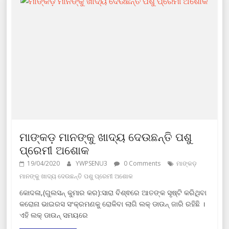
ମାଙ୍କଡ଼ ମାନଙ୍କୁ ଖାଦ୍ୟ ଦେଉଛନ୍ତି ପଶୁ
ପ୍ରେମୀ ଅଶୋକ
19/04/2020
YWPSENU3
0 Comments
ମାଙ୍କଡ଼
ମାନଙ୍କୁ ଖାଦ୍ୟ ଦେଉଛନ୍ତି ପଶୁ ପ୍ରେମୀ ଅଶୋକ
କୋଦଳା,(ଗୁଲସନ୍ କୁମାର କର):ସାରା ବିଶ୍ଵରେ ଆତଙ୍କ ସୃଷ୍ଟି କରିଥିବା
କରୋନା ଭାଇରସ ସଂକ୍ରମଣକୁ ରୋକିବା ଲାଗି ଲକ୍ ଡାଉନ୍ ଜାରି ରହିଛି ।
ଏହି ଲକ୍ ଡାଉନ୍ ସମୟରେ