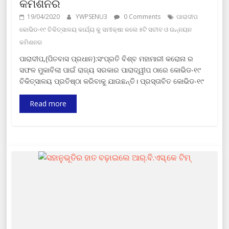
କମିଶନର
19/04/2020
YWPSENU3
0 Comments
ପାରାଦୀପ
କୋଭିଡ-୧୯ ଚିକିତ୍ସାଳୟ କାର୍ଯ୍ୟ କୁ ସମୀକ୍ଷା କଲେ ୫ଟି ସଚୀବ ଓ ଉନ୍ନୟନ
କମିଶନର
ପାରାଦୀପ,(ପିତବାସ ପ୍ରଧାନ):ସଂପ୍ରତି ବିଶ୍ବ ମହାମାରୀ କରୋନା ର
ସଫଳ ମୁକାବିଲା ପାଇଁ ରାଜ୍ୟ ସରକାର ପାରାଦ୍ୱୀପ ଠାରେ କୋଭିଡ-୧୯
ଚିକିତ୍ସାଳୟ ପ୍ରତିଷ୍ଠା କରିବାକୁ ଯାଉଛନ୍ତି। ପ୍ରସ୍ତାବିତ କୋଭିଡ-୧୯
Read more