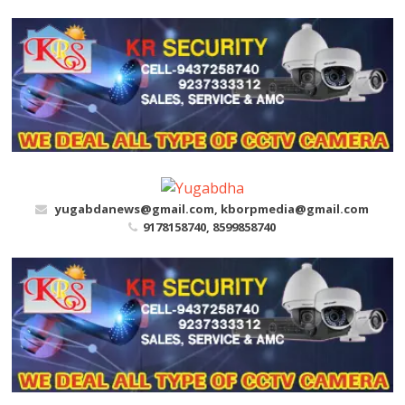
Skip
to
content
yugabdanews@gmail.com, kborpmedia@gmail.com
9178158740, 8599858740