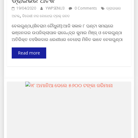
ଡ୍ରାଇଭର ଅଟକ
19/04/2020
YWPSENU3
0 Comments
ଡ୍ରାଇଭର
,
ଅଟକ
ବିଦେଶୀ ମଦ ବୋଝେଇ ଟ୍ରକ୍ ଜବତ
ବେଲଗୁଣ୍ଠା,(ଶିବରାମ ଚୌଧୁରୀ):ଆଜି ସକାଳ ୮ ଘଣ୍ଟା ସମୟରେ
ଭଞ୍ଜନଗର ଉପଜିଲ୍ଲାପାଳ ରାଜେନ୍ଦ୍ର କୁମାର ମିଞ୍ଜ୍ ଓ ବେଲଗୁଣ୍ଠା
ଅତିରିକ୍ତ ତହସିଲଦାର ଧରଣୀଧର ବେହେରା ମିଳିତ ଭାବେ ବେଲଗୁଣ୍ଠା
Read more