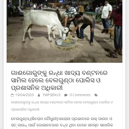
ଗାଈଗୋରୁଙ୍କୁ ରନ୍ଧା ଖାଦ୍ୟ ବଣ୍ଟନରେ
ସାମିଲ ହେଲେ ବେଲଗୁଣ୍ଠା ପୋଲିସ ଓ
ପ୍ରଶାସନିକ ଅଧିକାରୀ
19/04/2020
YWPSENU3
0 Comments
ଗାଈଗୋରୁଙ୍କୁ ରନ୍ଧା ଖାଦ୍ୟ ବଣ୍ଟନରେ ସାମିଲ ହେଲେ ବେଲଗୁଣ୍ଠା ପୋଲିସ ଓ
ପ୍ରଶାସନିକ ଅଧିକାରୀ
ବେଲଗୁଣ୍ଠା,(ଶିବରାମ ଚୌଧୁରୀ):କରୋନା ପ୍ରଭାବରେ ଲକ୍ ଡାଉନ ଓ
ସଟ୍ ଡାଉନ୍ ପାଇଁ ଦୋକାନବଜାର ବନ୍ଦ ଥିବା ବେଳେ ସମସ୍ତ ସାମାଜିକ