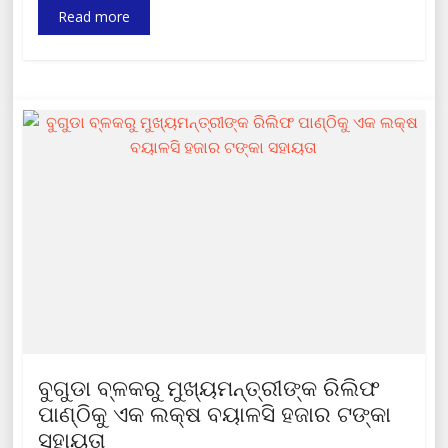
Read more
ବୁଗୁଡା ବ୍ଳକରୁ ମୁଖ୍ୟମନ୍ତ୍ରୀଙ୍କ ରିଲିଫ
ପାଣ୍ଠିକୁ ଏକ ଲକ୍ଷ ବୟାଳସି ହଜାର ଟଙ୍କା
ସହାୟତା