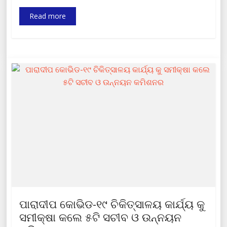
Read more
ପାରାଦୀପ କୋଭିଡ-୧୯ ଚିକିତ୍ସାଳୟ କାର୍ଯ୍ୟ କୁ
ସମୀକ୍ଷା କଲେ ୫ଟି ସଚୀବ ଓ ଉନ୍ନୟନ