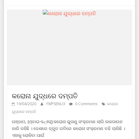
କରୋନା ଯୁଦ୍ଧରେ ଦମ୍ପତି
19/04/2020
YWPSENU3
0 Comments
କରୋନା
ଯୁଦ୍ଧରେ ଦମ୍ପତି
ଗଞ୍ଜାମ, (ଓ୍ବାଇଏନ୍ଏସ୍):କରୋନା ଭୁତାଣୁ ସଂକ୍ରମଣ ଲାଗି ଲକଡାଉନ
ଜାରି ରହିଛି । ଦେଶରେ ଦ୍ରୁତ ଗତିରେ କରୋନା ସଂକ୍ରମଣ ବଢି ଚାଲିଛି ।
ଏହାକୁ ରୋକିବା ପାଇଁ