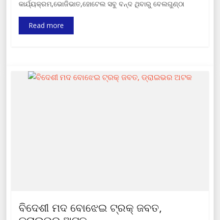
କାର୍ଯ୍ୟକ୍ରମ,ଭୋଜିଭାତ,ହୋଟେଲ ସବୁ ବନ୍ଦ ଥିବାରୁ ବେଲଗୁଣ୍ଠା
Read more
ବିଦେଶୀ ମଦ ବୋଝେଇ ଟ୍ରକ୍ ଜବତ,