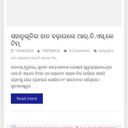
ସହାନୁଭୂତିର ହାତ ବଢ଼ାଇଲେ ଆର୍.ବି.ଏସ୍.କେ
ଟିମ୍
19/04/2020
YWPSENU3
0 Comments
ସହାନୁଭୂତିର
ହାତ ବଢ଼ାଇଲେ ଆର୍.ବି.ଏସ୍.କେ ଟିମ୍
କୋଦଳା,(ଗୁଲସନ୍ କୁମାର କର):କୋଦଳା ଗୋଷ୍ଠୀ ସ୍ୱାସ୍ଥ୍ୟକେନ୍ଦ୍ର
ଆର.ବି.ଏସ୍.କେ ଟିମର ଡ଼ଃ ଜୟଦେବ ନାୟକ ନିଜ ଗାଡ଼ିରେ ଖଳାଡ଼ି
ଗ୍ରାମକୁ ଯାଇ ଗ୍ରାମରେ କୋଭିଡ-୧୯ ସଚେତନତା କରିଥିଲେ।
ଭୁବନେଶ୍ୱର
Read more