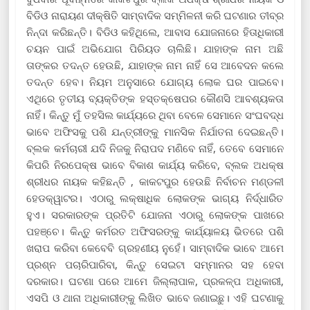
ବିଡିଓ ନାରାୟଣ ଦୀକ୍ଷିତି ସାମ୍ବାଦିକ ସମ୍ମିଳନୀ କରି ଘଟଣାର ତୀବ୍ର
ନିନ୍ଦା କରିଛନ୍ତି। ବିଡିଓ କହିଥିଲେ, ଆବାସ ଯୋଜନାରେ ହିତାଧିକାରୀ
ଚୟନ ପାଇଁ ଅଭିଯୋଗ ପିରିୟଡ ଚାଲିଛି। ଯାହାଙ୍କ ନାମ ଅଛି
ତାଙ୍କର ତଦନ୍ତ ହେଉଛି, ଯାହାଙ୍କ ନାମ ନାହିଁ ସେ ଆବେଦନ କଲେ
ତଦନ୍ତ ହେବ। ନିୟମ ଅନୁସାରେ ଯୋଗ୍ୟ ଲୋକ ଘର ପାଇବେ।
ଏଥିରେ ତୃତୀୟ ବ୍ୟକ୍ତିଙ୍କ ହସ୍ତକ୍ଷେପର କୌଣସି ଆବଶ୍ୟକତା
ନାହିଁ। କିନ୍ତୁ ମୁଁ ତହସିଲ କାର୍ଯ୍ୟରେ ଥିବା ବେଳେ ସେମାନେ ସଂଘବଦ୍ଧ
ଭାବେ ଅଫିସକୁ ପଶି ଯନ୍ତ୍ରୀଙ୍କୁ ମାନସିକ ନିର୍ଯାତନା ଦେଇଛନ୍ତି।
ବ୍ଲକ କର୍ମଚାରୀ ଯଦି ନିଜକୁ ନିରାପଦ ମଣିବେ ନାହିଁ, ତେବେ ସେମାନେ
କିପରି ନିରପେକ୍ଷ ଭାବେ ବିକାଶ କାର୍ଯ୍ୟ କରିବେ, ବ୍ଲକ ଅଧକ୍ଷ
ଶ୍ରୀଧର ନାୟକ କହିଛନ୍ତି , କାକଟପୁର ହେଉଛି ନିର୍ବାଚନ ମଣ୍ଡଳୀ
ହେଡକ୍ୱାଟର। ଏଠାରୁ ଲକ୍ଷାଧିକ ଲୋକଙ୍କ ଭାଗ୍ୟ ନିର୍ଦ୍ଧାରିତ
ହୁଏ। ସରକାରଙ୍କ ପ୍ରତିଟି ଯୋଜନା ଏଠାରୁ ଲୋକଙ୍କ ପାଖରେ
ପହଞ୍ଚେ। କିନ୍ତୁ କର୍ମରତ ଅଫିସରଙ୍କୁ କାର୍ଯ୍ୟାଳୟ ଭିତରେ ପଶି
ଖରାପ କରିବା କେବେବି ଗ୍ରହଣୀୟ ନୁହେଁ। ସାମ୍ବାଦିକ ଭାବେ ଆମେ
ପ୍ରଶ୍ନ ପଚାରିପାରିବା, କିନ୍ତୁ ସେଇଟା ସମ୍ମାନର ସହ ହେବା
ଦରକାର। ଘଟଣା ପରେ ଆମେ ଜିଲ୍ଲାପାଳ, ପ୍ରକଳ୍ପ ଅଧିକାରୀ,
ଏସପି ଓ ଥାନା ଅଧିକାରୀଙ୍କୁ ଲିଖିତ ଭାବେ ଜଣାଇଛୁ। ଏହି ଘଟଣାକୁ