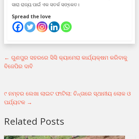
ସାରା ରାଜ୍ୟ ପାଇଁ ଏକ ସତର୍କ ସଙ୍କେତ।
Spread the love
←
ଗୁଣପୁର ସହରରେ ସିସି କ୍ୟାମେରା କାର୍ଯ୍ୟକ୍ଷମ କରିବାକୁ
ବିଜେପିର ଦାବି
୯ ନମ୍ବର ଲେଖା ଲାଇଟ ଫାଟିଲା: ଚିନ୍ତାରେ ସ୍ଥାନୀୟ ଲୋକ ଓ
ପର୍ଯ୍ୟଟକ
→
Related Posts