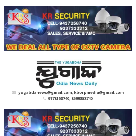
Skip
to
content
yugabdanews@gmail.com, kborpmedia@gmail.com
9178158740, 8599858740