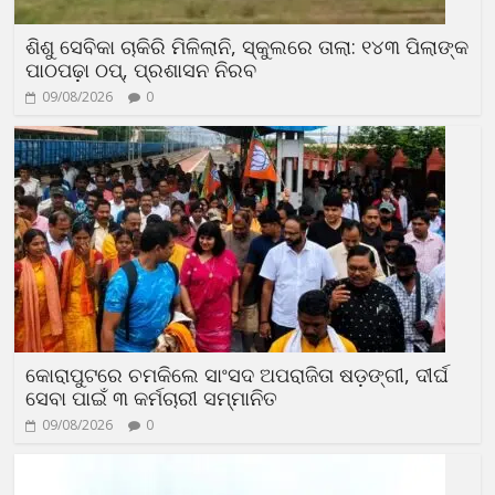
ଶିଶୁ ସେବିକା ଚାକିରି ମିଳିଲାନି, ସ୍କୁଲରେ ତାଲା: ୧୪୩ ପିଲାଙ୍କ
ପାଠପଢ଼ା ଠପ୍, ପ୍ରଶାସନ ନିରବ
09/08/2026
0
କୋରାପୁଟରେ ଚମକିଲେ ସାଂସଦ ଅପରାଜିତା ଷଡ଼ଙ୍ଗୀ, ଦୀର୍ଘ
ସେବା ପାଇଁ ୩ କର୍ମଚାରୀ ସମ୍ମାନିତ
09/08/2026
0