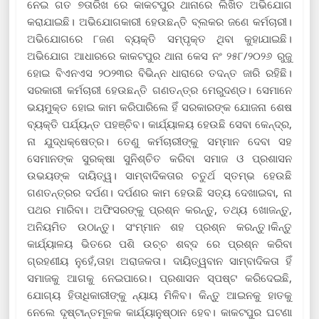
ନେଇ ଗତ ୭ତାରିଖ ରେ କାକଟପୁର ଥାନାରେ ଲିଖିତ ଅଭିଯୋଗ
କରାଯାଇଛି। ଅଭିଯୋଗକାରୀ ହେଉଛନ୍ତି ବ୍ଲକର ଜଣେ କର୍ମଚାରୀ।
ଅଭିଯୋଗରେ ୮ଜଣ ବ୍ୟକ୍ତି ସମ୍ପୃକ୍ତ ଥିବା କୁହାଯାଇଛି।
ଅଭିଯୋଗ ଆଧାରରେ କାକଟପୁର ଥାନା କେସ ନଂ ୨୫୮/୨୦୨୬ ରୁଜୁ
ହୋଇ ବିଏନଏସ ୨୦୨୩ର ବିଭିନ୍ନ ଧାରାରେ ତଦନ୍ତ ଜାରି ରହିଛି।
ସରକାରୀ କର୍ମଚାରୀ ହେଉଛନ୍ତି ଗଣତନ୍ତ୍ର ମେରୁଦଣ୍ଡ। ସେମାନେ
ଭୟମୁକ୍ତ ହୋଇ କାମ କରିପାରିଲେ ହିଁ ସରକାରଙ୍କ ଯୋଜନା ଶେଷ
ବ୍ୟକ୍ତି ପର୍ଯ୍ୟନ୍ତ ପହଞ୍ଚିବ। କାର୍ଯ୍ୟାଳୟ ହେଉଛି ସେବା କେନ୍ଦ୍ର,
ନା ଯୁଦ୍ଧକ୍ଷେତ୍ର। ତେଣୁ କର୍ମଚାରୀଙ୍କୁ ସମ୍ମାନ ଦେବା ସହ
ସେମାନଙ୍କ ସୁରକ୍ଷା ସୁନିଶ୍ଚିତ କରିବା ସମାଜ ଓ ପ୍ରଶାସନ
ଉଭୟଙ୍କ ଦାୟିତ୍ୱ। ସାମ୍ବାଦିକତାର ଚତୁର୍ଥ ସ୍ତମ୍ଭ ହେଉଛି
ଗଣତନ୍ତ୍ରର ଦର୍ପଣ। ଦର୍ପଣର କାମ ହେଉଛି ସତ୍ୟ ଦେଖାଇବା, ନା
ପଥର ମାରିବା। ଅଫିସରଙ୍କୁ ପ୍ରଶ୍ନ କରନ୍ତୁ, ତଥ୍ୟ ଖୋଜନ୍ତୁ,
ଅନିୟମିତ ଉଠାନ୍ତୁ। ସଂମ୍ମାନ ଶହ ପ୍ରଶ୍ନ କରନ୍ତୁ।କିନ୍ତୁ
କାର୍ଯ୍ୟାଳୟ ଭିତରେ ପଶି ଉଚ୍ଚ ଶବ୍ଦ ରେ ପ୍ରଶ୍ନ କରିବା
ଗ୍ରହଣୀୟ ନୁହେଁ,ତାହା ଅରାଜକତା। ଦାୟିତ୍ୱବାନ ସାମ୍ବାଦିକତା ହିଁ
ସମାଜକୁ ଆଗକୁ ନେଇପାରେ। ପ୍ରଶାସନ ସ୍ପଷ୍ଟ କରିଦେଇଛି,
ଯୋଗ୍ୟ ହିତାଧିକାରୀଙ୍କୁ ନ୍ୟାୟ ମିଳିବ। କିନ୍ତୁ ଆଇନକୁ ହାତକୁ
ନେଲେ ଦୃଷ୍ଟାନ୍ତମୂଳକ କାର୍ଯ୍ୟାନୁଷ୍ଠାନ ହେବ। କାକଟପୁର ଘଟଣା