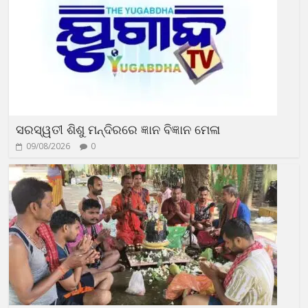
ସରସ୍ୱତୀ ଶିଶୁ ମନ୍ଦିରରେ ଜ୍ଞାନ ବିଜ୍ଞାନ ମେଳା
09/08/2026
0