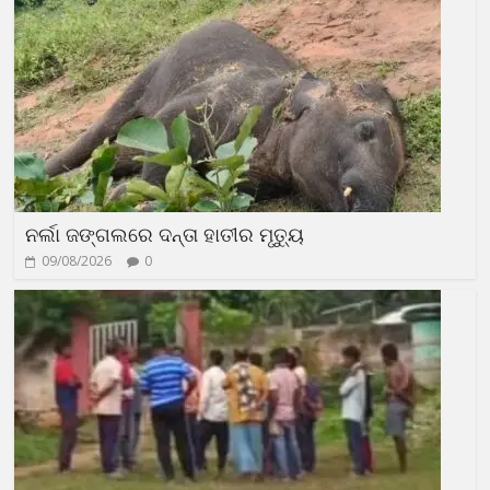
ନର୍ଲା ଜଙ୍ଗଲରେ ଦନ୍ତା ହାତୀର ମୃତ୍ୟୁ
09/08/2026
0