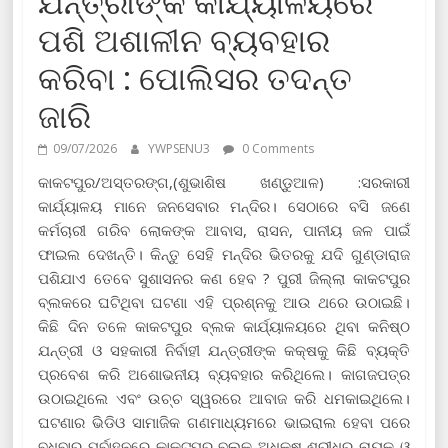
ଯନ୍ତ୍ରୀଙ୍କ କାର୍ଯ୍ୟାଳୟରେ
ପଶି ଅଶାଳୀନ ବ୍ୟବହାର
କରିବା : ପୋଲିସର ତଦନ୍ତ
ଜାରି
09/07/2026
YWPSENU3
0 Comments
କାକଟପୁର/ଅସ୍ତରଙ୍ଗ,(ଶୁଭାଶିଷ ଖଣ୍ଡୁଆଳ) :ସରକାରୀ
କାର୍ଯ୍ୟାଳୟ ମାନେ ଜନସେବାର ମନ୍ଦିର। ସେଠାରେ ବସି ଜଣେ
କର୍ମଚାରୀ ଗରିବ ଲୋକଙ୍କ ଆବାସ, ରାସନ, ପାନୀୟ ଜଳ ପାଇଁ
ଫାଇଲ ଦେଖନ୍ତି। କିନ୍ତୁ ସେହି ମନ୍ଦିର ଭିତରକୁ ଯଦି ଗୁଣ୍ଡାରାଜ
ପଶିଯାଏ ତେବେ ସୁଶାସନର କଣ ହେବ ? ପୁରୀ ଜିଲ୍ଲା କାକଟପୁର
ବ୍ଲକରେ ଘଟିଥିବା ଘଟଣା ଏହି ପ୍ରଶ୍ନକୁ ଆଉ ଥରେ ଉଠାଇଛି।
କିଛି ଦିନ ତଳେ କାକଟପୁର ବ୍ଲକ କାର୍ଯ୍ୟାଳୟରେ ଥିବା କନିଷ୍ଠ
ଯନ୍ତ୍ରୀ ଓ ସହକାରୀ ନିର୍ବାହୀ ଯନ୍ତ୍ରୀଙ୍କ କକ୍ଷକୁ କିଛି ବ୍ୟକ୍ତି
ପ୍ରବେଶ କରି ଅଶୋଭନୀୟ ବ୍ୟବହାର କରିଥିଲେ। କାଗଜପତ୍ର
ଉଠାଇଥିଲେ ଏବଂ ଉଚ୍ଚ ସ୍ୱରରେ ଆବାଜ କରି ଧମକାଇଥିଲେ।
ଘଟଣାର ଭିଡିଓ ସାମାଜିକ ଗଣମାଧ୍ୟମରେ ଭାଇରାଲ ହେବା ପରେ
ବୁଧବାର ପୂର୍ବାହ୍ନରେ କାକଟପୁର ବ୍ଲକ ଅଧକ୍ଷ ଶ୍ରୀଧର ନାୟକ ଓ