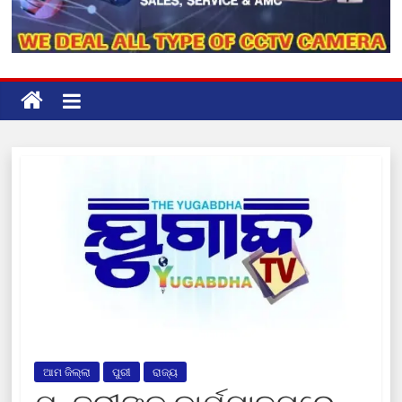
ଆମ ଜିଲ୍ଲା
ପୁରୀ
ରାଜ୍ୟ