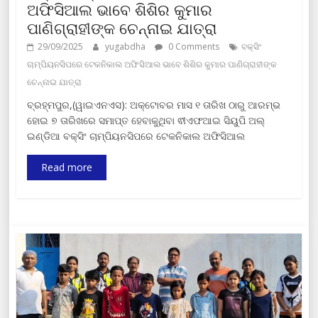
ଅଫିସିଆଲ ଭାବେ ଶିଶିର କୁମାର
ପାଣିଗ୍ରାହୀଙ୍କ ଚେନ୍ନାଇ ଯାତ୍ରା
29/09/2025
yugabdha
0 Comments
ବକ୍ସିଂ
ଚାମ୍ପିୟନସିପରେ ଟେକନିକାଲ ଅଫିସିଆଲ ଭାବେ ଶିଶିର କୁମାର ପାଣିଗ୍ରାହୀଙ୍କ
ଚେନ୍ନାଇ ଯାତ୍ରା
ବ୍ରହ୍ମପୁର,(ୱାଇଏନଏସ): ଅକ୍ଟୋବର ମାସ ୧ ତାରିଖ ଠାରୁ ଆରମ୍ଭ
ହୋଇ ୭ ତାରିଖରେ ସମାପ୍ତ ହେବାକୁଥିବା ଵୀଏଫଆଇ ସିୟୁପି ଅଲ୍
ଇଣ୍ଡିଆ ବକ୍ସିଂ ଚାମ୍ପିୟନସିପରେ ଟେକନିକାଲ ଅଫିସିଆଲ
Read more