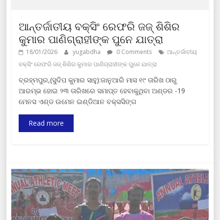
ଆନ୍ତର୍ଜାତୀୟ ବକ୍ସିଂ ରେଫରି ଜଜ୍ ଶିଶିର
କୁମାର ପାଣିଗ୍ରାହୀଙ୍କ ପୁନେ ଯାତ୍ରା
18/01/2026
yugabdha
0 Comments
ଆନ୍ତର୍ଜାତୀୟ
ବକ୍ସିଂ ରେଫରି ଜଜ୍ ଶିଶିର କୁମାର ପାଣିଗ୍ରାହୀଙ୍କ ପୁନେ ଯାତ୍ରା
ବ୍ରହ୍ମପୁର,(ସୁଦିପ କୁମାର ସାହୁ):ଜାନୁଆରି ମାସ ୧୯ ତାରିଖ ଠାରୁ
ଆରମ୍ଭ ହୋଇ ୨୩ ତାରିଖରେ ସମାପ୍ତ ହେବାକୁଥିବା ଅଣ୍ଡର -19
ମେନସ ଏଣ୍ଡ ଉମେନ ଇଣ୍ଡିଆନ ବକ୍ସସିଙ୍ଗ
Read more