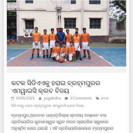
କଟକ ସିଡିଏଏକୁ ହରାଇ ବ୍ରହ୍ମପୁରର
ଏମୱାଇସି କ୍ଲବ ବିଜୟ
30/05/2025
yugabdha
0 Comments
କଟକ
ସିଡିଏଏକୁ ହରାଇ ବ୍ରହ୍ମପୁରର ଏମୱାଇସି କ୍ଲବ ବିଜୟ
ବ୍ରହ୍ମପୁର,(ଭଗବାନ ପଣ୍ଡା):ଜିଲ୍ଲା ସ୍ତରୀୟ ବାସ୍କେଟ ବଲ
ପ୍ରତିଯୋଗିତା ଭୁବନେଶ୍ୱର ସ୍ଥିତ ମଦର ପ୍ଲାବ୍ଲିକ ସ୍କୁଲରେ
ଅନୁଷ୍ଠିତ ହୋଇ ଯାଇଛି । ଏହି ପ୍ରତିଯୋଗିତାରେରେ ବ୍ରହ୍ମପୁରର