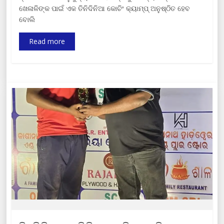
ଖେଳାଳିଙ୍କ ପାଇଁ ଏକ ତିନିଦିନିଆ କୋଚିଂ କ୍ୟାମ୍ପ୍ ଅନୁଷ୍ଠିତ ହେବ
ବୋଲି
Read more