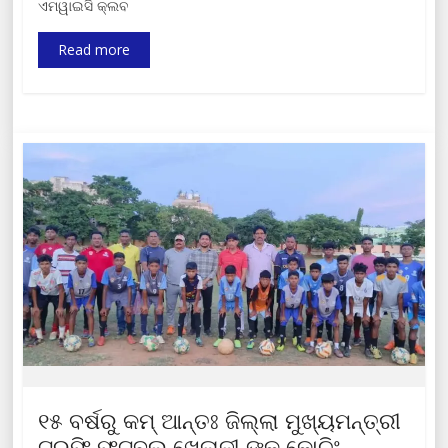
ଏମୱାଇସି କ୍ଲବ
Read more
୧୫ ବର୍ଷରୁ କମ୍ ଆନ୍ତଃ ଜିଲ୍ଲା ମୁଖ୍ୟମନ୍ତ୍ରୀ
ଟ୍ରଫି ଫୁଟବଲ୍ ଖେଳାଳୀ ଙ୍କ କୋଚିଂ