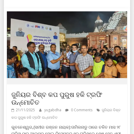
ଜୁନିୟର ବିଶ୍ବ କପ ପୁରୁଷ ହକି ଟ୍ରଫି
ଉନ୍ମୋଚିତ
21/11/2025
yugabdha
0 Comments
ଜୁନିୟର ବିଶ୍ବ
କପ ପୁରୁଷ ହକି ଟ୍ରଫି ଉନ୍ମୋଚିତ
ଭୁବନେଶ୍ୱର,(ସମୀର ରଞ୍ଜନ ନାୟକ):ତାମିଲନାଡୁ ଠାରେ ଚଳିତ ମାସ ୨୮
ତାରିଖ ଠାରୁ ଆରମ୍ଭ ହୋଇ ଡିସେମ୍ବର ୧୦ ତାରିଖରେ ଶେଷ ହେବ ଏଫ