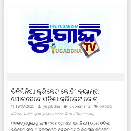
ତିନିଦିନିଆ କ୍ରିକେଟ କୋଚିଂ କ୍ୟାମ୍ପ
ଯୋଗଦେବେ ଓଡ଼ିଶା କ୍ରିକେଟ କୋଚ୍
19/03/2025
yugabdha
0 Comments
ତିନିଦିନିଆ
କ୍ରିକେଟ କୋଚିଂ କ୍ୟାମ୍ପ ଯୋଗଦେବେ ଓଡ଼ିଶା କ୍ରିକେଟ କୋଚ୍
ନବରଙ୍ଗପୁର,(ୱାଇଏନଏସ): ସ୍ଥାନୀୟ ଷ୍ଟାଡିୟମ୍ ଠାରେ ଓଡିଶା
କ୍ରିକେଟ ସଂଘ ଆନୁକୁଲ୍ୟରେ ନବରଙ୍ଗପୁର ଜିଲ୍ଲାର କ୍ରିକେଟ