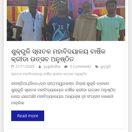
ଶୁକ୍ରୁଳି ସ୍ନାତକ ମହାବିଦୟାଳୟ ବାର୍ଷିକ
କ୍ରୀଡା ଉତ୍ସବ ଅନୁଷ୍ଠିତ
21/11/2025
yugabdha
0 Comments
ଶୁକ୍ରୁଳି
ସ୍ନାତକ ମହାବିଦୟାଳୟ ବାର୍ଷିକ କ୍ରୀଡା ଉତ୍ସବ ଅନୁଷ୍ଠିତ
କରଞ୍ଜିଆ,(ଜିତେନ୍ଦ୍ର ରାଜ):ମୟୁରଭଞ୍ଜ ଜିଲ୍ଲା ଶୁକୃଳି ବ୍ଲକର
ଶୁକ୍ରୁଳି ସ୍ନାତକ ମହାବିଦ୍ୟାଳୟର ବାର୍ଷିକ କ୍ରୀଡା ଉତ୍ସବ ଅନୁଷ୍ଠିତ
ହୋଇ ଯାଇଅଛିl ମହାବିଦ୍ୟାଲୟର ଅଧ୍ୟକ୍ଷ ଡ଼ଃ ସଂଗ୍ରାମ କେଶରୀ
ମଲ୍ଲିକ
Read more