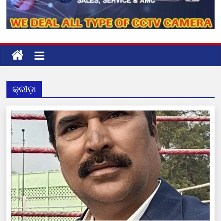
କ୍ରୀଡ଼ା