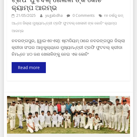
କ୍ୟାମ୍ପ ଆରମ୍ଭ
21/05/2025
yugabdha
0 Comments
୧୫ ବର୍ଷରୁ କମ୍
ଆନ୍ତଃ ଜିଲ୍ଲା ମୁଖ୍ୟମନ୍ତ୍ରୀ ଟ୍ରଫି ଫୁଟବଲ୍ ଖେଳାଳୀ ଙ୍କ କୋଚିଂ କ୍ୟାମ୍ପ
ଆରମ୍ଭ
ନବରଙ୍ଗପୁର, (ୱାଇଏନଏସ): ଷ୍ଟାଡିୟମ୍ ଠାରେ ନବରଙ୍ଗପୁର ଜିଲ୍ଲା
କ୍ରୀଡା ସଂଘର ଆନୁକୁଲ୍ୟରେ ମୁଖ୍ୟମନ୍ତ୍ରୀ ଟ୍ରଫି ଫୁଟବଲ୍ କ୍ରୀଡା
ନିମନ୍ତେ ୪୦ ଜଣ ଖେଳାଳିଙ୍କୁ ନେଇ ଏକ କୋଚିଂ
Read more