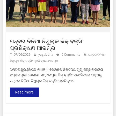
ପନ୍ଦର ଦିନିଆ ନିଶୁଲ୍କ କିକ୍‌ ବକ୍ସିଂ
ପ୍ରଶିକ୍ଷଣ ଆରମ୍ଭ
07/06/2025
yugabdha
0 Comments
ପନ୍ଦର ଦିନିଆ
ନିଶୁଲ୍କ କିକ୍‌ ବକ୍ସିଂ ପ୍ରଶିକ୍ଷଣ ଆରମ୍ଭ
ସମ୍ବଲପୁର,(ଲିପନ ନାଏକ ): ଜେଲଛକ ନିକଟସ୍ଥ ଗୁରୁ ସତ୍ୟନାରାୟଣ
ସମ୍ବଲପୁରୀ ଡେରାରେ ସମ୍ବଲପୁର କିକ୍‌ ବକ୍ସିଂ ଏସେସିଏସନ ପକ୍ଷରୁ
ପନ୍ଦର ଦିନିଆ ନିଶୁଲ୍କ କିକ୍‌ ବକ୍ସିଂ ପ୍ରଶିକ୍ଷଣ
Read more