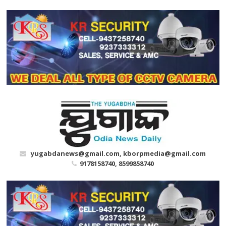
Skip
to
content
yugabdanews@gmail.com, kborpmedia@gmail.com
9178158740, 8599858740