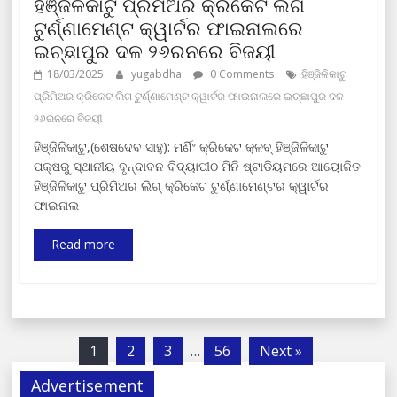
ହିଞ୍ଜିଳିକାଟୁ ପ୍ରିମିଅର କ୍ରିକେଟ ଲିଗ
ଟୁର୍ଣ୍ଣାମେଣ୍ଟ କ୍ୱାର୍ଟର ଫାଇନାଲରେ
ଇଚ୍ଛାପୁର ଦଳ ୨୬ରନରେ ବିଜୟୀ
18/03/2025
yugabdha
0 Comments
ହିଞ୍ଜିଳିକାଟୁ
ପ୍ରିମିଅର କ୍ରିକେଟ ଲିଗ ଟୁର୍ଣ୍ଣାମେଣ୍ଟ କ୍ୱାର୍ଟର ଫାଇନାଲରେ ଇଚ୍ଛାପୁର ଦଳ
୨୬ରନରେ ବିଜୟୀ
ହିଞ୍ଜିଳିକାଟୁ,(ଶେଷଦେବ ସାହୁ): ମର୍ଣିଂ କ୍ରିକେଟ କ୍ଳବ୍ ହିଞ୍ଜିଳିକାଟୁ
ପକ୍ଷରୁ ସ୍ଥାନୀୟ ବୃନ୍ଦାବନ ବିଦ୍ୟାପୀଠ ମିନି ଷ୍ଟାଡିୟମରେ ଆୟୋଜିତ
ହିଞ୍ଜିଳିକାଟୁ ପ୍ରିମିଅର ଲିଗ୍ କ୍ରିକେଟ ଟୁର୍ଣ୍ଣାମେଣ୍ଟର କ୍ୱାର୍ଟର
ଫାଇନାଲ
Read more
1
2
3
…
56
Next »
Advertisement