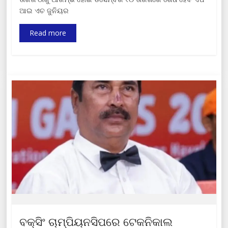
ଆଇ ଏଚ ଜୁନିୟର
Read more
ବକ୍ସିଂ ଚାମ୍ପିୟନସିପରେ ଟେକନିକାଲ