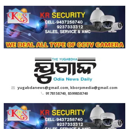
Skip
to
content
yugabdanews@gmail.com, kborpmedia@gmail.com
9178158740, 8599858740