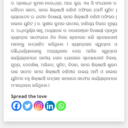
ଡ. ପ୍ରଶାନ୍ତ କୁମାର ନରେନ୍ଦ୍ର, ଆଇ. କ୍ୟୁ. ଏସ. ସି ସଂଯୋଜକ ଡ.
ଗୌତମ ସାବତ, ସମର ଶିକ୍ଷାର୍ଥୀ ବାହିନୀ ଅଫିସର (ଆର୍ମି ୟୁନିଟ )
କ୍ୟାପଟେନ ଡ. ଯତୀନ ବିଷୋୟୀ, ସମର ଶିକ୍ଷାର୍ଥୀ ବାହିନୀ ଅଫିସର (
ନାଭାଲ ୟୁନିଟ ) ଡ. ସୁଶୀଲ କୁମାର ରାଠୋର, ବାଣିଜ୍ୟ ବିଭାଗ ମୁଖ୍ୟ
ଡ. ଅନ୍ନପୂର୍ଣ୍ଣା ସାହୁ, ଅଧ୍ୟାପକ ଡ. ମନୋରଞ୍ଜନ ବିଷୋୟୀ ପ୍ରମୁଖ
କ୍ୟାମ୍ପସ ସଫେଇରେ ନିଜ ନିଜର ଶ୍ରମଦାନ କରି ସ୍ବେଛାସେବୀ
ମାନଙ୍କୁ ଉତ୍ସାହିତ କରିଥିଲେ l କ୍ୟାମ୍ପସର ସ୍ୱଚ୍ଛତା ଓ
ସୌନ୍ଦର୍ଯ୍ୟକରଣକୁ ଅଗ୍ରାଧିକାର ଦେଇ ଆଜିର ସ୍ୱଚ୍ଛତା
କାର୍ଯ୍ୟକ୍ରମରେ ଜାତୀୟ ସେବା ଯୋଜନାର ସ୍ବେଛାସେବୀ ବିକାଶ,
ରୁଦ୍ର, ଦେବାଶିଷ, ଅଭିନବ, ସୁନିତ, ନିଦାନ, ସମର ଶିକ୍ଷାର୍ଥୀ ଶୁଭମ
ଦାଶ ସମେତ ସମର ଶିକ୍ଷାର୍ଥୀ ବାହିନୀର ଉଭୟ ଆର୍ମି ଓ ନାଭାଲ
ୟୁନିଟର ବହୁ ଶିକ୍ଷାର୍ଥୀ ଉତ୍ସାହ ସହକାରେ ସଫେଇ କାର୍ଯ୍ୟକ୍ରମରେ
ଅଂଶଗ୍ରହଣ କରିଥିଲେ l
Spread the love