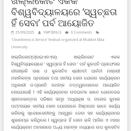
ଖଲ୍ଲିକୋଟ ଏକକ
ବିଶ୍ୱବିଦ୍ୟାଳୟରେ ‘ସ୍ୱଚ୍ଛତା
ହିଁ ସେବା’ ପର୍ବ ଆୟୋଜିତ
25/09/2025
YWPSENU3
0 Comments
'Cleanliness is Service' festival organized at Khalikot Ekka
University
ଖଲ୍ଲିକୋଟ(ଓ୍ବାଇଏନଏସ): ଖଲ୍ଲିକୋଟ ଏକକ
ବିଶ୍ୱବିଦ୍ୟାଳୟରେ ‘ ସ୍ୱଚ୍ଛତା ହିଁ ସେବା ‘ ପର୍ବ କୁଳପତି ପ୍ରଫେସର
ଗୀତାଞ୍ଜଳି ଦାଶ ଓ କୁଳସଚିବ ଶ୍ରୀମତୀ ପାର୍ବତୀ ମଞ୍ଜରୀ
ମହାଳିକଙ୍କ ପ୍ରେରଣା ତଥା ଜାତୀୟ ସେବା ଯୋଜନା କାର୍ଯ୍ୟକ୍ରମ
ଅଧିକାରୀ ଡ.ପ୍ରଣତି ରଥଙ୍କ ତତ୍ତ୍ୱାବଧାନରେ ଆୟୋଜିତ
ହୋଇଯାଇଛି l ଏହି କାର୍ଯ୍ୟକ୍ରମର ଉଦଘାଟକ ଭାବେ ଯୋଗଦେଇ
ସ୍ନାତକୋତ୍ତର ପରିଷଦ ସମୂହ ଅଧ୍ୟକ୍ଷ ଡ. ମନୋଜ କୁମାର
ପଟ୍ଟନାୟକ ଜାତୀୟ ସେବା ଯୋଜନାରେ ନିଷ୍ଠାପର ଭାବେ କାର୍ଯ୍ୟ
କରିବାକୁ ସ୍ବେଛାସେବୀଙ୍କୁ ଆହ୍ୱାନ ଦେବା ସହ କାର୍ଯ୍ୟକ୍ରମର
ଶୁଭାରମ୍ଭ କରିଥିଲେ l ସ୍ୱଚ୍ଛତା ହିଁ ସେବା ଭଳି ଆଜିର ଏ ମହାନ
କାର୍ଯ୍ୟକ୍ରମ ଅବସରରେ ଅନ୍ୟ ମାନଙ୍କ ମଧ୍ୟରେ ଉପ କୁଳସଚିବ