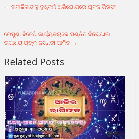
←
ନାବାଳିକାଙ୍କୁ ଦୁଷ୍କର୍ମ ଅଭିଯୋଗରେ ଯୁବକ ଗିରଫ
ରେମୁଣା ବିଜେପି କାର୍ଯ୍ୟଳୟରେ ପଣ୍ଡିତ ଦିନଦୟାଲ
ଉପାଧ୍ୟାୟଙ୍କ ଜୟନ୍ତୀ ପାଳିତ
→
Related Posts