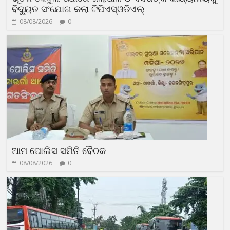
ବିଦ୍ୟୁତ ସଂଯୋଗ କଲା ଟିପିଏସ୍ଓଡିଏଲ୍
08/08/2026
0
ଆମ ପୋଲିସ ସମିତି ବୈଠକ
08/08/2026
0