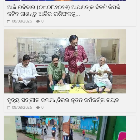
ଆଜି ରବିବାର (୦୯.୦୮.୨୦୨୬) ଆପଣଙ୍କ ଦିନଟି କିପରି
କଟିବ ଜାଣନ୍ତୁ ଆଜିର ରାଶିଫଳରୁ…
08/08/2026
0
ନୃତ୍ୟ ସଙ୍ଗୀତ କଳାମନ୍ଦିରର ନୂତନ କର୍ମକର୍ତ୍ତା ଚୟନ
08/08/2026
0