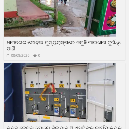
ଧାମନଗର-ଦୋବଲ ମୁଖ୍ୟରାସ୍ତାରେ ଜମୁଛି ପାଇଖାନା ଦୁର୍ଗନ୍ଧ
ପାଣି
08/08/2026
0
ଭୂତଳ କେବୁଲ ଯୋଗେ ଜିଲାପାଳ ଓ ଏସପିଙ୍କ କାର୍ଯ୍ୟାଳୟକୁ