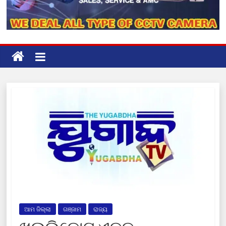
ଆମ ଜିଲ୍ଲା
ଗଞ୍ଜାମ
ରାଜ୍ୟ