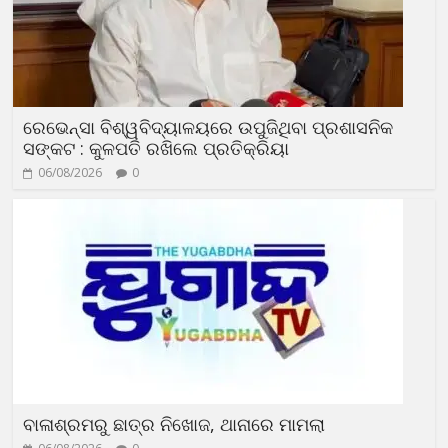
ରେଭେନ୍ସା ବିଶ୍ୱବିଦ୍ୟାଳୟରେ ଉପୁଜିଥିବା ପ୍ରଶାସନିକ
ସଙ୍କଟ : କୁଳପତି ରଖିଲେ ପ୍ରତିକ୍ରିୟା
06/08/2026
0
ବାଳାଶ୍ରମରୁ ଛାତ୍ର ନିଖୋଜ, ଥାନାରେ ମାମଲା