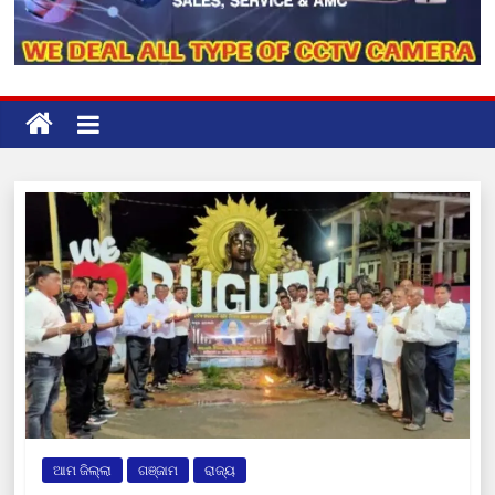
ଆମ ଜିଲ୍ଲା
ଗଞ୍ଜାମ
ରାଜ୍ୟ