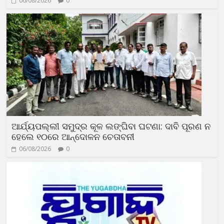
06/08/2026
0
ଆର୍ଯ୍ୟପଲ୍ଲୀ ସମୁଦ୍ର କୂଳ ଲଙ୍ଘିବା ଘଟଣା: ଦାବି ପୂରଣ ନ
ହେଲେ ୧୦ରେ ଆନ୍ଦୋଳନ ଚେତାବନୀ
06/08/2026
0