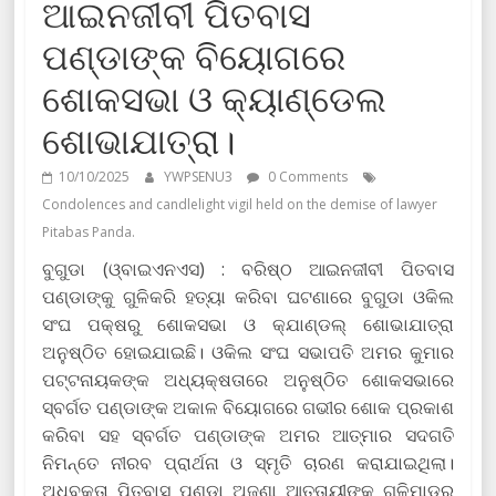
ଆଇନଜୀବୀ ପିତବାସ
ପଣ୍ଡାଙ୍କ ବିୟୋଗରେ
ଶୋକସଭା ଓ କ୍ୟାଣ୍ଡେଲ
ଶୋଭାଯାତ୍ରା।
10/10/2025
YWPSENU3
0 Comments
Condolences and candlelight vigil held on the demise of lawyer
Pitabas Panda.
ବୁଗୁଡା (ଓ୍ବାଇଏନଏସ) : ବରିଷ୍ଠ ଆଇନଜୀବୀ ପିତବାସ
ପଣ୍ଡାଙ୍କୁ ଗୁଳିକରି ହତ୍ୟା କରିବା ଘଟଣାରେ ବୁଗୁଡା ଓକିଲ
ସଂଘ ପକ୍ଷରୁ ଶୋକସଭା ଓ କ୍ଯାଣ୍ଡଲ୍ ଶୋଭାଯାତ୍ରା
ଅନୁଷ୍ଠିତ ହୋଇଯାଇଛି। ଓକିଲ ସଂଘ ସଭାପତି ଅମର କୁମାର
ପଟ୍ଟନାୟକଙ୍କ ଅଧ୍ୟକ୍ଷତାରେ ଅନୁଷ୍ଠିତ ଶୋକସଭାରେ
ସ୍ବର୍ଗତ ପଣ୍ଡାଙ୍କ ଅକାଳ ବିୟୋଗରେ ଗଭୀର ଶୋକ ପ୍ରକାଶ
କରିବା ସହ ସ୍ବର୍ଗତ ପଣ୍ଡାଙ୍କ ଅମର ଆତ୍ମାର ସଦଗତି
ନିମନ୍ତେ ନୀରବ ପ୍ରାର୍ଥନା ଓ ସ୍ମୃତି ଚାରଣ କରାଯାଇଥିଲା।
ଅଧିବକ୍ତା ପିତବାସ ପଣ୍ଡା ଅଜଣା ଆତତାୟୀଙ୍କ ଗୁଳିମାଡର