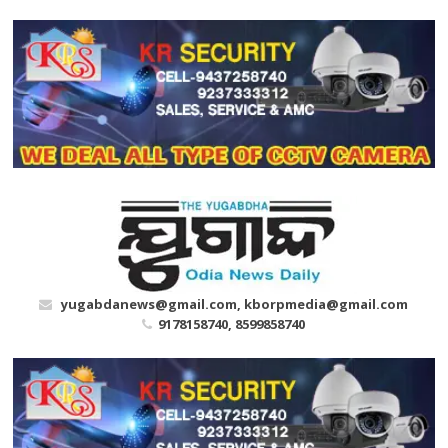
Skip
to
content
yugabdanews@gmail.com, kborpmedia@gmail.com
9178158740, 8599858740