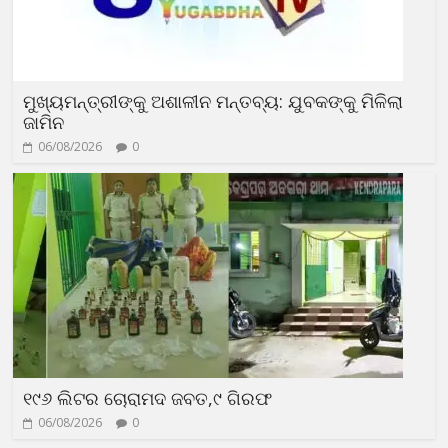
ମୁଖ୍ୟମନ୍ତ୍ରୀଙ୍କୁ ଅଶାଳୀନ ମନ୍ତବ୍ୟ: ଯୁବକଙ୍କୁ ମିଳିଲା
ଜାମିନ
06/08/2026
0
୧୯୬ ଲିଟର ଚୋରାମଦ ଜବତ,୯ ଗିରଫ
06/08/2026
0