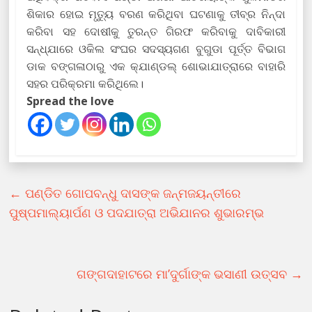
ଶିକାର ହୋଇ ମୃତ୍ୟୁ ବରଣ କରିଥିବା ଘଟଣାକୁ ତୀବ୍ର ନିନ୍ଦା
କରିବା ସହ ଦୋଷୀକୁ ତୁରନ୍ତ ଗିରଫ କରିବାକୁ ଦାବିକାରୀ
ସନ୍ଧ୍ଯାରେ ଓକିଲ ସଂଘର ସଦସ୍ୟଗଣ ବୁଗୁଡା ପୂର୍ତ୍ତ ବିଭାଗ
ଡାକ ବଙ୍ଗଳାଠାରୁ ଏକ କ୍ଯାଣ୍ଡଲ୍ ଶୋଭାଯାତ୍ରାରେ ବାହାରି
ସହର ପରିକ୍ରମା କରିଥିଲେ।
Spread the love
←
ପଣ୍ଡିତ ଗୋପବନ୍ଧୁ ଦାସଙ୍କ ଜନ୍ମଜୟନ୍ତୀରେ
ପୁଷ୍ପମାଲ୍ୟାର୍ପଣ ଓ ପଦଯାତ୍ରା ଅଭିଯାନର ଶୁଭାରମ୍ଭ
ଗଙ୍ଗଦାହାଟରେ ମା’ଦୁର୍ଗାଙ୍କ ଭସାଣୀ ଉତ୍ସବ
→