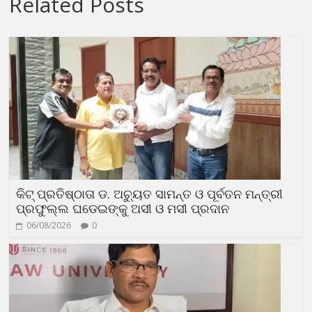
Related Posts
କିଟ୍ ପ୍ରତିଷ୍ଠାତା ଡ. ଅଚ୍ୟୁତ ସାମନ୍ତ ଓ ପୂର୍ବତନ ମନ୍ତ୍ରୀ
ପ୍ରଫୁଲ୍ଲ ଘଡେଇଙ୍କୁ ଅସୀ ଓ ମସୀ ପ୍ରଦାନ
06/08/2026
0