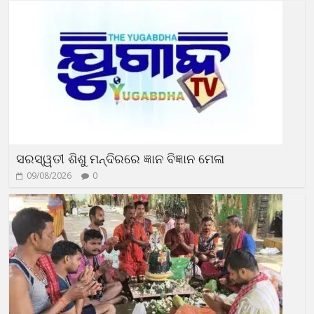
ସରସ୍ୱତୀ ଶିଶୁ ମନ୍ଦିରରେ ଜ୍ଞାନ ବିଜ୍ଞାନ ମେଳା
09/08/2026
0