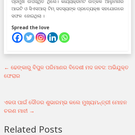
ପ୍ରମୁଖ ଉପସ୍ଥିତ ଥିଲେ। କାର୍ଯ୍ୟକ୍ରମଟି ଉତ୍କଳ ଆଲୁମିନାର
ଆଇଟି ଓ ସିଏସଆର୍ ଟିମ୍ ସଦସ୍ୟଙ୍କ ପ୍ରତ୍ୟେକ୍ଷ ସହଯୋଗରେ
ସଫଳ ହୋଇଥିଲା ।
Spread the love
←
ଢେଙ୍କାରୁ ବିପୁଳ ପରିମାଣର ବିଦେଶୀ ମଦ ଜବଦ: ଅଭିଯୁକ୍ତ
ଫେରାର
ଏକତା ପାଇଁ ଦୌଡର ଶୁଭାରମ୍ଭ କଲେ ମୁଖ୍ୟମନ୍ତ୍ରୀ ମୋହନ
ଚରଣ ମାଝୀ
→
Related Posts