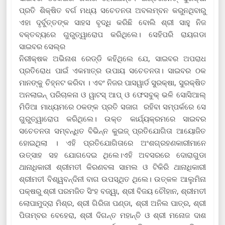
ପ୍ରତି ଶିକ୍ଷିତ ବର୍ଗ ମଧ୍ୟ ସଚେତନତା ଅବଲମ୍ବନ କରୁନଥିବାରୁ
ଏହା ଦୃର୍ବୁତ୍ତଙ୍କ ସାହସ ବୃଦ୍ଧି କରିଛି ବୋଲି ଶ୍ରୀ ସାହୁ ନିଜ
ବକ୍ତବ୍ୟରେ ଗୁରୁତ୍ୱାରୋପ କରିଥିଲେ। ସେହିପରି ରାୟଗଡା
ସାଇବର ସେଲ୍‌ର
ନିରୀକ୍ଷକ ଅଭିନାଶ ରେଡ୍ଡି କହିଥିଲେ ଯେ, ସାଇବର ଅପରାଧ
ପ୍ରତିରୋଧ ପାଇଁ ଏକମାତ୍ର ଉପାୟ ସଚେତନତା। ସାଇବର ଠକ
ମାନଙ୍କୁ ଚିହ୍ନଟ କରିବା । ଏବଂ ନିଜର ପାସୱାର୍ଡ ସୁରକ୍ଷା, ସୁରକ୍ଷିତ
ଅନଲାଇନ୍ ପରିଚାଳନା ଓ ୱାଟସ୍ ଆପ୍ ଓ ଫେସବୁକ୍ ଭଳି ସୋସିଆଲ୍
ମିଡିଆ ମାଧ୍ୟମରେ ଠକଙ୍କ ପ୍ରତି ସଜାଗ ରହିବା ସମ୍ପର୍କରେ ସେ
ଗୁରୁତ୍ୱାରୋପ କରିଥିଲେ। ଉକ୍ତ କାର୍ଯ୍ୟକ୍ରମରେ ସାଇବର
ସଚେତନତା ସମ୍ବନ୍ଧିତ ବିଭିନ୍ନ କୁଇଜ୍ ପ୍ରତିଯୋଗିତା ଆୟୋଜିତ
ହୋଇଥିଲା । ଏହି ପ୍ରତିଯୋଗିତାରେ ଅଂଶଗ୍ରହଣକାରୀମାନେ
ଉତ୍ସାହ ସହ ଯୋଗଦେଇ ଥିଲେ।ଏହି ଅବସରରେ ଦୋରାଗୁଡା
ଥାନାଧିକାରୀ ଶ୍ରୀମତୀ କିରଣବଳା ସାମଲ ଓ ଟିକିରି ଥାନାଧିକାରୀ
ଶ୍ରୀମତୀ ବିଶ୍ୱବନ୍ଦିନୀ ବାଗ ଉପସ୍ଥିତ ଥିଲେ। ଉତ୍କଳ ଆଲୁମିନା
ପକ୍ଷରୁ ଶ୍ରୀ ପରମଜିତ ସିଂହ ବଜ୍ୱା, ଶ୍ରୀ ବିଜୟ ଚୌହାନ, ଶ୍ରୀମତୀ
ଲୋପାମୁଦ୍ରା ମିଶ୍ର, ଶ୍ରୀ ଗିରିଜା ପଣ୍ଡା, ଶ୍ରୀ ଅନିଲ ପାତ୍ର, ଶ୍ରୀ
ପିତାମ୍ବର ବେହେରା, ଶ୍ରୀ ଦିଗନ୍ତ ମହାନ୍ତି ଓ ଶ୍ରୀ ମନୋଜ ଦାଶ