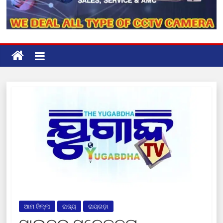
ଆମ ଜିଲ୍ଲା
ରାଜ୍ୟ
ରାୟଗଡ଼ା