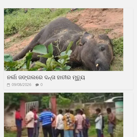
ନର୍ଲା ଜଙ୍ଗଲରେ ଦନ୍ତା ହାତୀର ମୃତ୍ୟୁ
09/08/2026
0