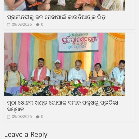
ପ୍ରାଚୀନଦୀରୁ ଜଳ ନେବାପାଇଁ କାଉଡିଆଙ୍କ ଭିଡ଼
09/08/2026
0
ମୁଠା ଷୋହଳ ଖଣ୍ଡ ଗୋପାଳ ସମାଜ ପକ୍ଷରୁ ପ୍ରତିଭା
ସମ୍ମାନ
09/08/2026
0
Leave a Reply