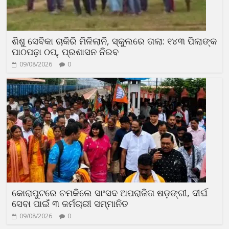
ଶିଶୁ ସେବିକା ଚାକିରି ମିଳିଲାନି, ସ୍କୁଲରେ ତାଲା: ୧୪୩ ପିଲାଙ୍କ
ପାଠପଢ଼ା ଠପ୍, ପ୍ରଶାସନ ନିରବ
09/08/2026
0
କୋରାପୁଟରେ ଚମକିଲେ ସାଂସଦ ଅପରାଜିତା ଷଡ଼ଙ୍ଗୀ, ଦୀର୍ଘ
ସେବା ପାଇଁ ୩ କର୍ମଚାରୀ ସମ୍ମାନିତ
09/08/2026
0