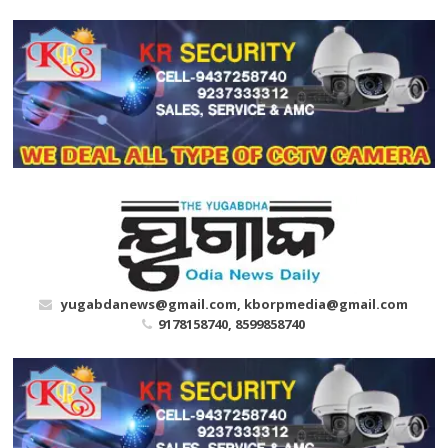
Skip
to
content
yugabdanews@gmail.com, kborpmedia@gmail.com
9178158740, 8599858740