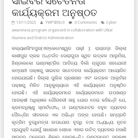
ସାଇବର ସଚେତନତା
କାର୍ଯ୍ୟକ୍ରମ ଅନୁଷ୍ଠତ
13/11/2025
YWPSENU3
0 Comments
Cyber ​​
awareness program organized in collaboration with Utkal
Alumina and District Administration
କଲ୍ୟାଣସିଂହପୁର(ଏଙ୍କେଟେଶ୍ୱର ପାଢ଼ୀ ): ରାୟଗଡ଼ା ଜିଲ୍ଲା
କାଶୀପୁର ବ୍ଲକ ଅନ୍ତର୍ଗତ ଦୋରାଗୁଡା ସ୍ଥିତ ଉତ୍କଳ ଆଲୁମିନା,
ହିଣ୍ଡାଲକୋ ଇଣ୍ଡଷ୍ଟ୍ରିଜ ଆଦିତ୍ୟ ବିର୍ଲା ଗ୍ରୁପର ସହଯୋଗୀ
କମ୍ପାନୀ ପକ୍ଷରୁ ସାଇବର ସଚେତନତା କାର୍ଯ୍ୟକ୍ରମ ଆୟୋଜିତ
ହୋଇଯାଇଛି। ଜିଲ୍ଲା ପୁଲିସ ପ୍ରଶାସନ ଏବଂ ଉତ୍କଳ ଆଲୁମିନା
ପକ୍ଷରୁ ମିଳିତ ଆନୁକୁଲ୍ୟରେ ଏହି କାର୍ଯ୍ୟକ୍ରମ ଅନୁଷ୍ଠିତ
ହୋଇଛି। ଏହି କାର୍ଯ୍ୟକ୍ରମରେ କାର୍ଯ୍ୟକ୍ରମରେ ଉପଖଣ୍ଡ
ଆରକ୍ଷୀ ଅଧିକ୍ଷକ ଗୌରହରୀ ସାହୁ ଯୋଗ ଦେଇ କହିଛନ୍ତି ଯେ,
କ୍ରମବଧିଷ୍ଣୁ ସ୍ମାର୍ଟଫୋନ୍ ଓ ଇଣ୍ଟରନେଟର ବହୁଳ ବ୍ୟବହର
ଦୈନନ୍ଦିନ ଜୀବନରେ ଏକ ଅଭିନ୍ନ ଅଙ୍ଗ ହେଉଛି। ସମ୍ପ୍ରତି
କୂତ୍ରିମ ବୁଦ୍ଧିମତ୍ତା ଉପଯୋଗ ବୃଦ୍ଧି ତଥା ଅନ୍ୟାନ୍ୟ ନୂତନ
ପ୍ରଯୁକ୍ତି ଯୋଗୁଁ ସାଧାରଣ ଲୋକେ ଏହାର ଉଚିତ୍ ବ୍ୟବହାର ନଜାଣି
ସାଇବର ଠକେଇର ଶିକାର ହୋଇଛନ୍ତି। ଇଣ୍ଟରନେଟ୍ ସୁରକ୍ଷା