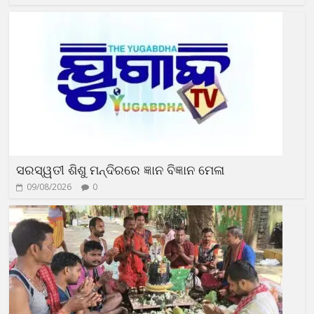
ସରସ୍ୱତୀ ଶିଶୁ ମନ୍ଦିରରେ ଜ୍ଞାନ ବିଜ୍ଞାନ ମେଳା
09/08/2026
0