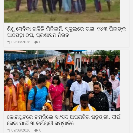
ଶିଶୁ ସେବିକା ଚାକିରି ମିଳିଲାନି, ସ୍କୁଲରେ ତାଲା: ୧୪୩ ପିଲାଙ୍କ
ପାଠପଢ଼ା ଠପ୍, ପ୍ରଶାସନ ନିରବ
09/08/2026
0
କୋରାପୁଟରେ ଚମକିଲେ ସାଂସଦ ଅପରାଜିତା ଷଡ଼ଙ୍ଗୀ, ଦୀର୍ଘ
ସେବା ପାଇଁ ୩ କର୍ମଚାରୀ ସମ୍ମାନିତ
09/08/2026
0