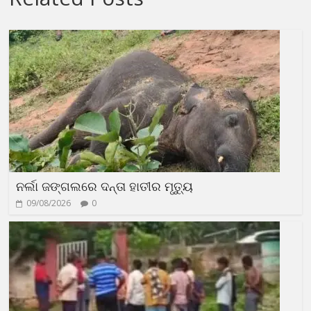
ନର୍ଲା ଜଙ୍ଗଲରେ ଦନ୍ତା ହାତୀର ମୃତ୍ୟୁ
09/08/2026
0