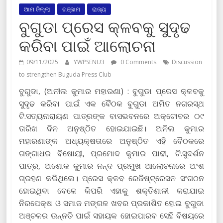
ଆମ ଜିଲ୍ଲା
ଗଞ୍ଜାମ
ରାଜ୍ୟ
ବୁଗୁଡା ପ୍ରେସ କ୍ଳବକୁ ସୁଦୃଢ
କରିବା ପାଇଁ ଆଲୋଚନା
09/11/2025
YWPSENU3
0 Comments
Discussion
to strengthen Buguda Press Club
ବୁଗୁଡା, (ଅନୀଲ କୁମାର ମହାରଣା) : ବୁଗୁଡା ପ୍ରେସ କ୍ଳବକୁ
ସୁଦୃଢ କରିବା ପାଇଁ ଏକ ବୈଠକ ବୁଗୁଡା ଅମିତ ନଗରସ୍ଥ
ଟି.ସତ୍ୟନାରାୟଣ ପାତ୍ରଙ୍କ ବାସଭବନରେ ଅକ୍ଟୋବର ୦୯
ତାରିଖ ଦିନ ଅନୁଷ୍ଠିତ ହୋଇଯାଇଛି। ଅନିଲ କୁମାର
ମହାରଣାଙ୍କ ଅଧ୍ୟକ୍ଷତାରେ ଅନୁଷ୍ଠିତ ଏହି ବୈଠକରେ
ଗଙ୍ଗାଧର ବିଷୋୟୀ, ପ୍ରମୋଦ କୁମାର ପାଢୀ, ଟି.ସୁଦର୍ଶନ
ପାତ୍ର, ଅଶୋକ କୁମାର ନନ୍ଦ ପ୍ରମୁଖ ଆଲୋଚନାରେ ଅଂଶ
ଗ୍ରହଣ କରିଥିଲେ। ପ୍ରେସ କ୍ଳବ ରେଜିଷ୍ଟ୍ରେସନ ସଂଗଠନ
ହୋଇଥିବା ବେଳେ କିପରି ଏହାକୁ ଶକ୍ତିଶାଳୀ କରାଯାଇ
ନିରପେକ୍ଷ ଓ ସମାଜ ମଙ୍ଗଳ ଖବର ପ୍ରକାଶିତ ହୋଇ ବୁଗୁଡା
ଅଞ୍ଚଳର ଉନ୍ନତି ପାଇଁ ସହାୟକ ହୋଇପାରବ ସେହି ବିଷୟରେ