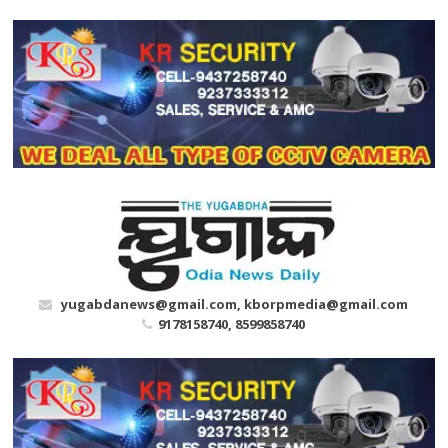
Skip
to
content
yugabdanews@gmail.com, kborpmedia@gmail.com
9178158740, 8599858740