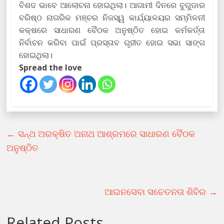
ବିଶଦ ଭାବେ ଆଲୋଚନା ହୋଇଥିଲା। ଆଗାମୀ ଦିନରେ ବୁଗୁଡାର
ବରିଷ୍ଠ ନାଗରିକ ମଞ୍ଚର ନିଜସ୍ୱ କାର୍ଯ୍ୟାଳୟର ସମ୍ମିଳନୀ
କକ୍ଷରେ ସାଧାରଣ ବୈଠକ ଅନୁଷ୍ଠିତ ହୋଇ କର୍ମକର୍ତ୍ତା
ନିର୍ବାଚନ କରିବା ପାଇଁ ପ୍ରସ୍ତାବ ଗୃହୀତ ହୋଇ ସଭା ସାଙ୍ଗ
ହୋଇଥିଲା।
Spread the love
←
ସନ୍ଥ ଅରକ୍ଷିତ ଅନାଥ ଆଶ୍ରମରେ ସାଧାରଣ ବୈଠକ
ଅନୁଷ୍ଠିତ
ଆଇନସେବା ସଚେତନତା ଶିବିର
→
Related Posts