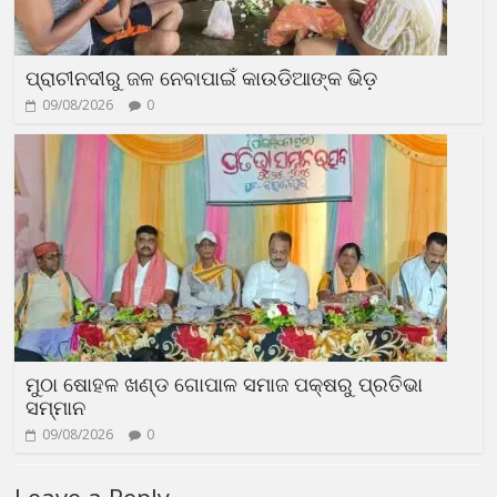
ପ୍ରାଚୀନଦୀରୁ ଜଳ ନେବାପାଇଁ କାଉଡିଆଙ୍କ ଭିଡ଼
09/08/2026
0
ମୁଠା ଷୋହଳ ଖଣ୍ଡ ଗୋପାଳ ସମାଜ ପକ୍ଷରୁ ପ୍ରତିଭା
ସମ୍ମାନ
09/08/2026
0