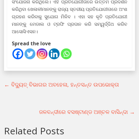
ସଂଯୋଜନା କରିଥିଲେ। ଏହି ପ୍ରତିଯୋଗୀତାରେ ଉତ୍ତମ ପ୍ରଦର୍ଶନ
କରିଥିବା ଖେଳାଳୀମାନଙ୍କୁ ରାଜ୍ୟ ସ୍ତରୀୟ ପ୍ରତିଯୋଗୀତାରେ ଅଂଶ
ଗ୍ରହଣ କରିବାକୁ ସୁଯୋଗ ମିଳିବ । ଏହା ସହ କୃତି ପ୍ରତିଯୋଗୀ
ମାନଙ୍କୁ ମେଡାଲ ଓ ଟ୍ରଫି ପ୍ରଦାନ କରି ସମ୍ୱର୍ଦ୍ଦିଥ କରିବ
ଆସୋସିଏସନ।
Spread the love
←
ବିଦ୍ୟୁତ୍ ବିଭାଗର ଅବହେଳା, ହନ୍ତସନ୍ତ ଉପଭୋକ୍ତା
ଜଳବନ୍ଦୀରେ ବସଷ୍ଟାଣ୍ଡ ଅଞ୍ଚଳ ବାସିନ୍ଦା
→
Related Posts