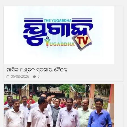
ମାସିକ ମଣ୍ଡଳ ସ୍ତରୀୟ ବୈଠକ
06/08/2026
0