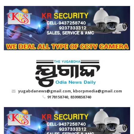
Skip
to
content
yugabdanews@gmail.com, kborpmedia@gmail.com
9178158740, 8599858740