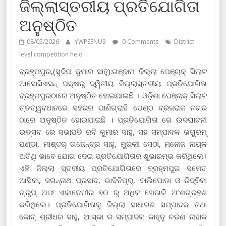
ଜିଲ୍ଲାସ୍ତରୀୟ ପ୍ରତିଯୋଗିତା
ଅନୁଷ୍ଠିତ
08/05/2026
YWPSENU3
0 Comments
District
level competition held
ବ୍ରହ୍ମପୁର,(ସୁଦିପ କୁମାର ସାହୁ):ଗଞ୍ଜାମ ଜିଲ୍ଲା ପେଞ୍ଚାକ୍ ସିଲାଟ
ଆସୋସିଏସନ୍ ପକ୍ଷରୁ ଦ୍ୱିତୀୟ ଜିଲ୍ଲାସ୍ତରୀୟ ପ୍ରତିଯୋଗିତା
ବ୍ରହ୍ମପୁରଠାରେ ଅନୁଷ୍ଠିତ ହୋଇଯାଇଛି । ଓଡ଼ିଶା ପେଞ୍ଚାକ୍ ସିଲାଟ
ତ୍ତତ୍ୱବଧାନରେ ସହରର ପାଣିଗ୍ରାହି ପେଣ୍ଠ ବ୍ରଜରାଜ ନଗର
ଠାରେ ଅନୁଷ୍ଠିତ ହୋଇଯାଇଛି । ପ୍ରତିଯୋଗିତା ରେ ଉଦଘାଟନୀ
ଉତ୍ସବ ରେ ସଭାପତି ରବି କୁମାର ସାହୁ, ସହ ସମ୍ପାଦକ ଭଗୁରମ୍
ପଣ୍ଡା, ମାଷ୍ଟର୍ ଗଜେନ୍ଦ୍ର ସାହୁ, ମୁରଲୀ ସେଠୀ, ମନୋଜ ନାୟକ
ଅତିଥି ଭାବେ ଯୋଗ ଦେଇ ପ୍ରତିଯୋଗିତାର ଶୁଭାରମ୍ଭ କରିଥିଲେ।
ଏହି ଜିଲ୍ଲା ସ୍ତରୀୟ ପ୍ରତିଯୋଗିତାରେ ବ୍ରହ୍ମପୁର ସମେତ
ଆସିକା, ଜଗନ୍ନାଥ ପ୍ରସାଦ, ଭାବିନିପୂର୍, ବାଲିପୋଡା ଓ ରିଦ୍ବିକା
ଗ୍ରୁପ୍ ଅଫ ଏକାଡେମୀର ୭୦ ରୁ ଅଧିକ ଖେଳାଳି ଅଂଶଗ୍ରହଣ
କରିଥିଲେ। ପ୍ରତିଯୋଗିତାକୁ ଜିଲ୍ଲା ସାଧାରଣ ସମ୍ପାଦକ ତଥା
କୋଚ୍ ଶ୍ରୀଧର ସାହୁ, ଆସ୍କା ର ସମ୍ପାଦକ କାହ୍ନୁ ଚରଣ ନାହାକ