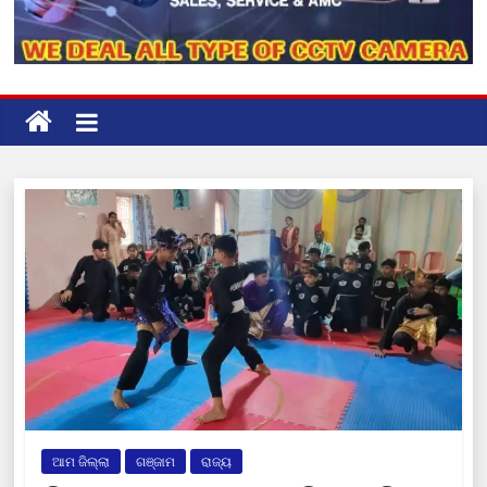
ଆମ ଜିଲ୍ଲା
ଗଞ୍ଜାମ
ରାଜ୍ୟ