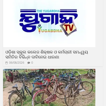
ଓଡ଼ିଶା ସ୍କୁଲ କଲେଜ ଶିକ୍ଷକ ଓ କର୍ମଚାରୀ ସମନ୍ୱୟ
ସମିତିର ବିଭିନ୍ନ ଦାବିନେଇ ଧାରଣା
06/08/2026
0