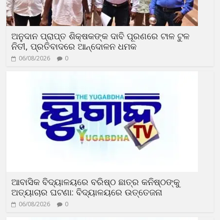
ଅନୁଦାନ ପ୍ରାପ୍ତ ଶିକ୍ଷକଙ୍କ ଦାବି ପୂରଣରେ ଟାଳ ଟୁଳ
ନିତୀ, ପ୍ରତିବାଦରେ ଆନ୍ଦୋଳନ ଧମକ
06/08/2026
0
ଆବାସିକ ବିଦ୍ୟାଳୟରେ ବରିଷ୍ଠ ଛାତ୍ର କନିଷ୍ଠଙ୍କୁ
ଅତ୍ୟାଚାର ଘଟଣା: ବିଦ୍ୟାଳୟରେ ଉତ୍ତେଜନା
06/08/2026
0