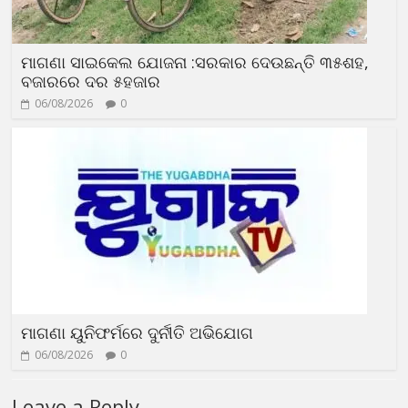
ମାଗଣା ସାଇକେଲ ଯୋଜନା :ସରକାର ଦେଉଛନ୍ତି ୩୫ଶହ,
ବଜାରରେ ଦର ୫ହଜାର
06/08/2026
0
ମାଗଣା ୟୁନିଫର୍ମରେ ଦୁର୍ନୀତି ଅଭିଯୋଗ
06/08/2026
0
Leave a Reply