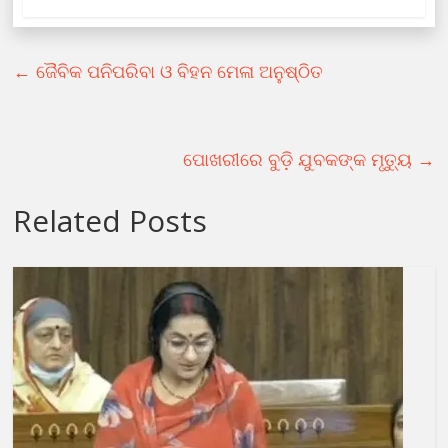
←
ଜୈବିକ ପନିପରିବା ଓ ବିହନ ମେଳା ଅନୁଷ୍ଠିତ
ପୋଖରୀରେ ବୁଡ଼ି ଯୁବକଙ୍କ ମୃତ୍ୟୁ
→
Related Posts