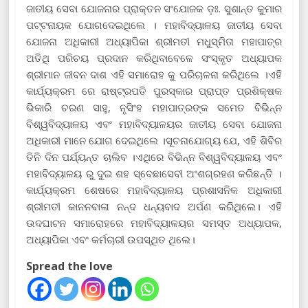
ଜାତୀୟ ସେବା ଯୋଜନାର ପ୍ରାକ୍ତନ ସଂଯୋଜକ ଡ଼ଃ. ସୁଶାନ୍ତ କୁମାର
ପଟ୍ଟନାୟକ ଯୋଗଦେଇଥିଲେ । ମହାବିଦ୍ୟାଳୟ ଜାତୀୟ ସେବା
ଯୋଜନା ଅଧିକାରୀ ଅଧ୍ୟାପିକା ଶ୍ରୀମତୀ ମଧୁସ୍ମିତା ମହାପାତ୍ର
ଅତିଥି ପରିଚୟ ପ୍ରଦାନ କରିଥିବାବେଳେ ସଂସ୍କୃତ ଅଧ୍ୟାପକ
ଶ୍ରୀମାନ ଜୀବନ ଦାଶ ଏହି ସମାରୋହ କୁ ପରିଚାଳନା କରିଥିଲେ ।ଏହି
କାର୍ଯ୍ୟକ୍ରମ ରେ ରାଷ୍ଟ୍ରପତି ପୁରସ୍କାର ପ୍ରାପ୍ତ ପ୍ରଶିକ୍ଷକ
ଭିକାରି ଚରଣ ସାହୁ, ନୃସିଂହ ମହାପାତ୍ରଙ୍କ ସମେତ ବିଭିନ୍ନ
ବିଶ୍ୱବିଦ୍ୟାଳୟ ଏବଂ ମହାବିଦ୍ୟାଳୟର ଜାତୀୟ ସେବା ଯୋଜନା
ଅଧିକାରୀ ମାନେ ଯୋଗ ଦେଇଥିଲେ ।ସୂଚନାଯୋଗ୍ୟ ଯେ, ଏହି ଶିବିର
ତିନି ଦିନ ପର୍ଯ୍ୟନ୍ତ ଚାଲିବ ।ଏଥିରେ ବିଭିନ୍ନ ବିଶ୍ୱବିଦ୍ୟାଳୟ ଏବଂ
ମହାବିଦ୍ୟାଳୟ ରୁ ଦୁଇ ଶହ ସ୍ବେଛାସେବୀ ଅଂଶଗ୍ରହଣ କରିଛନ୍ତି ।
କାର୍ଯ୍ୟକ୍ରମ ଶେଷରେ ମହାବିଦ୍ୟାଳୟ ପ୍ରଶାସନିକ ଅଧିକାରୀ
ଶ୍ରୀମତୀ କାନନବାଳା ନନ୍ଦ ଧନ୍ୟବାଦ ଅର୍ପଣ କରିଥିଲେ। ଏହି
ଉଦଘାଟନ ସମାରୋହରେ ମହାବିଦ୍ୟାଳୟର ସମସ୍ତ ଅଧ୍ୟାପକ,
ଅଧ୍ୟାପିକା ଏବଂ କର୍ମଚାରୀ ଉପସ୍ଥିତ ଥିଲେ।
Spread the love