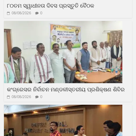
୮୦ତମ ସ୍ୱାଧୀନତା ଦିବସ ପ୍ରସ୍ତୁତି ବୈଠକ
08/08/2026
0
କଂଗ୍ରେସର ନିର୍ବାଚନ ମଣ୍ଡଳୀସ୍ତରୀୟ ପ୍ରଶିକ୍ଷଣ ଶିବିର
08/08/2026
0