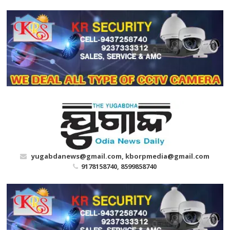
Skip
to
content
yugabdanews@gmail.com, kborpmedia@gmail.com
9178158740, 8599858740