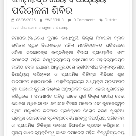
ପରିଚାଳନା ଶିବିର
08/05/2026
YWPSENU3
0 Comments
District-
level disaster management camp
ନିମାପଡ଼ା,(ସନ୍ତୋଷ କୁମାର ଦାଶ):ପୁରୀ ଜିଲ୍ଲା ନିମାପଡା ବ୍ଲକ
ଚାରିଛକ ସ୍ଥିତ ନିଗମାନନ୍ଦ ମହିଳା ମହାବିଦ୍ୟାଳୟ ପରିସରରେ
ଓଡିଶା ସରକାରଙ୍କ ଉଚ୍ଚଶିକ୍ଷା ବିଭାଗ ପ୍ରାୟୋଜିତ ଏବଂ
ରମାଦେବୀ ମହିଳା ବିଶ୍ୱବିଦ୍ୟାଳୟ ସହଯୋଗରେ ମହାବିଦ୍ୟାଳୟର
ଜାତୀୟ ସେବା ଯୋଜନା ଆନୁକୂଲ୍ୟରେ ତ୍ରୀଦିବସୀୟ ଜିଲ୍ଲାସ୍ତରୀୟ
ବିପର୍ଯ୍ୟୟ ପରିଚାଳନା ଓ ପ୍ରାଥମିକ ଚିକିତ୍ସା ଶିବିରର ଶୁଭ
ଉଦଘାଟନ ହୋଇଯାଇଛି l ମହାବିଦ୍ୟାଳୟର ଅଧ୍ୟକ୍ଷ ପ୍ରଫେସର
ଡ଼ଃ. ଅଶୋକ କୁମାର ବିଶ୍ଵାଳ ଅନୁଷ୍ଠାନିକ ଭାବେ ଏହାର ଶୁଭାରମ୍ଭ
କରିଥିଲେ । ସମ୍ମାନୀତ ଅତିଥି ଭାବେ ପୁରୀ ଜିଲ୍ଲା ଜାତୀୟ ସେବା
ଯୋଜନା ଅଧିକାରୀ ଡ଼ଃ .ଗୋଲକ ବିହାରୀ ପଲେଇ ଏବଂ ଭୁବନେଶ୍ୱର
ସ୍ଥିତ ଓୟୁଏଟିର ଇଟିଆଇ ପ୍ରଶିକ୍ଷକ ନିରୋଦ ବରଣ ଖୁଣ୍ଟିଆ
ପ୍ରମୁଖ ଯୋଗଦେଇ ସ୍ବେଚ୍ଛାସେବୀମାନଙ୍କୁ ବିପର୍ଯ୍ୟୟ ପରିଚାଳନା
ଓ ପ୍ରାଥମିକ ଚିକିତ୍ସା ଉପରେ ଦିଗଦର୍ଶନ ପ୍ରଦାନ କରିଥିଲେ ।
ମୁଖ୍ୟ ସାଧନ ବ୍ୟକ୍ତିତ୍ୱ ଭାବେ ରମାଦେବୀ ମହିଳା ବିଶ୍ୱବିଦ୍ୟାଳୟ