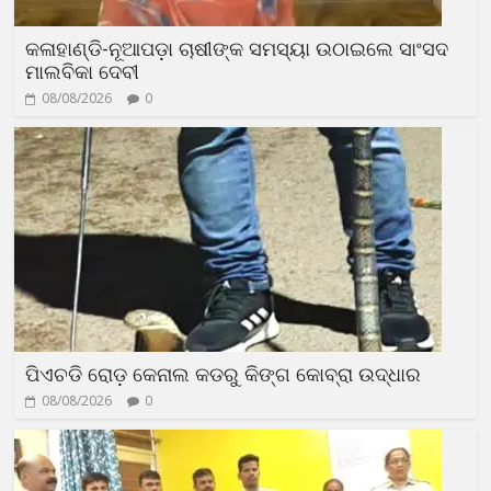
କଳାହାଣ୍ଡି-ନୂଆପଡ଼ା ଚାଷୀଙ୍କ ସମସ୍ୟା ଉଠାଇଲେ ସାଂସଦ
ମାଲବିକା ଦେବୀ
08/08/2026
0
ପିଏଚଡି ରୋଡ଼ କେନାଲ କଡରୁ କିଙ୍ଗ କୋବ୍ରା ଉଦ୍ଧାର
08/08/2026
0