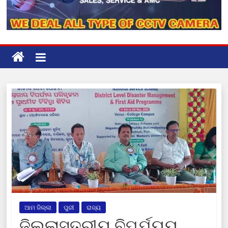
ଆମ ଜିଲ୍ଲା
ପୁରୀ
ରାଜ୍ୟ
ଜିଲ୍ଲାସ୍ତରୀୟ ବିପର୍ଯ୍ୟୟ