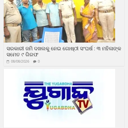
ସରକାରୀ ଜମି ଦଖଲକୁ ନେଇ ଗୋଷ୍ଠୀ ସଂଘର୍ଷ : ୩ ମହିଳାଙ୍କ
ସମେତ ୯ ଗିରଫ
08/08/2026
0