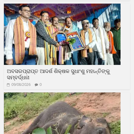
ଅବସରପ୍ରାପ୍ତ ଆଦର୍ଶ ଶିକ୍ଷକ ସୁଧାଂଶୁ ମହାନ୍ତିଙ୍କୁ
ସମ୍ବର୍ଦ୍ଧନା
09/08/2026
0