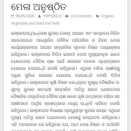
ମେଳା ଅନୁଷ୍ଠିତ
08/05/2026
YWPSENU3
0 Comments
Organic
Vegetable and Seed Fair held
ଭଞ୍ଜନଗର,(ସନ୍ତୋଷ କୁମାର ଜେନା): ଆଇନା ଏବଂ ସମ୍ଭବର ମିଳିତ
ସହଯୋଗରେ ଆୟୋଜିତ ଜୈବିକ ପନିପରିବା ଓ ବିହନ ମେଳା
କାର୍ଯ୍ୟକ୍ରମରେ ଆଇନା ସମ୍ପାଦିକା ସ୍ନେହା ମିଶ୍ର ଅଧ୍ୟକ୍ଷତା
କରିଥିଲେ। ଭଞ୍ଜନଗର ବିଡିଓ ଭାରତୀ ଦେବୀ ମୁଖ୍ୟବକ୍ତା ଭାବେ
ଯୋଗଦେଇ ଜୈବିକ ଚାଷ ପାଇଁ ସରକାର ଅନେକ ପ୍ରୋତ୍ସାହନ
ଯୋଗାଇ ଦେଉଛନ୍ତି ବୋଲି କହିଥିଲେ। ଏଥିସହ ମହିଳା ଚାଷୀଙ୍କୁ
ଅଧିକ ସୁବିଧା ସରକାର ଯୋଗାଇ ଦେଉଛନ୍ତି ବୋଲି ବିଡିଓ
କହିଥିଲେ। ଭଞ୍ଜନଗର କୃଷି ବିଜ୍ଞାନ କେନ୍ଦ୍ରର ମୁଖ୍ୟ ବୈଜ୍ଞାନିକ ଡ.
ସୁତନୁ କୁମାର ଶତପଥୀ ସମ୍ମାନିତ ଅତିଥି ଭାବେ ଯୋଗଦେଇ
ବୈଜ୍ଞାନିକ ପଦ୍ଧତିରେ ଜୈବିକ ଚାଷ କଲେ କୃଷି ଉତ୍ପାଦନ ବଢ଼ିବା ସହ
ଚାଷୀମାନେ ଆର୍ଥିକ କ୍ଷେତ୍ରରେ ମଧ୍ୟ ଉନ୍ନତି କରିବେ ବୋଲି
କହିଥିଲେ। ଭଞ୍ଜନଗର ବିଧାୟକ ପ୍ରଦ୍ୟୁମ୍ନ କୁମାର ନାୟକ ଏଥିରେ
ମୁଖ୍ୟ ଅତିଥି ଭାବେ ଯୋଗଦେଇ ମେଳାକୁ ଉଦ୍‌ଘାଟନ କରିଥିଲେ।
ଏହି ଅବସରରେ ସେ କହିଥିଲେ ଯେ, ଆମ ଦେଶ ବିଜ୍ଞାନ ଓ ଅର୍ଥନୀତି