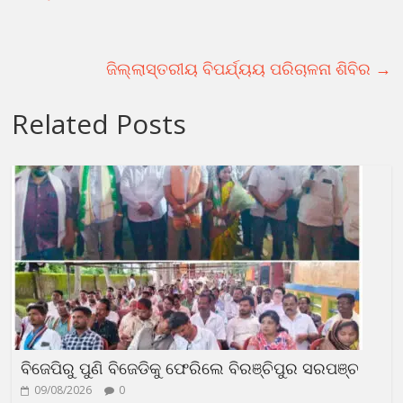
ଜିଲ୍ଲାସ୍ତରୀୟ ବିପର୍ଯ୍ୟୟ ପରିଚାଳନା ଶିବିର
→
Related Posts
ବିଜେପିରୁ ପୁଣି ବିଜେଡିକୁ ଫେରିଲେ ବିରଞ୍ଚିପୁର ସରପଞ୍ଚ
09/08/2026
0