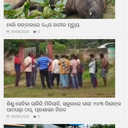
ନର୍ଲା ଜଙ୍ଗଲରେ ଦନ୍ତା ହାତୀର ମୃତ୍ୟୁ
09/08/2026
0
ଶିଶୁ ସେବିକା ଚାକିରି ମିଳିଲାନି, ସ୍କୁଲରେ ତାଲା: ୧୪୩ ପିଲାଙ୍କ
ପାଠପଢ଼ା ଠପ୍, ପ୍ରଶାସନ ନିରବ
09/08/2026
0