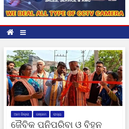
ଆମ ଜିଲ୍ଲା
ଗଞ୍ଜାମ
ରାଜ୍ୟ
ଜୈବିକ ପନିପରିବା ଓ ବିହନ