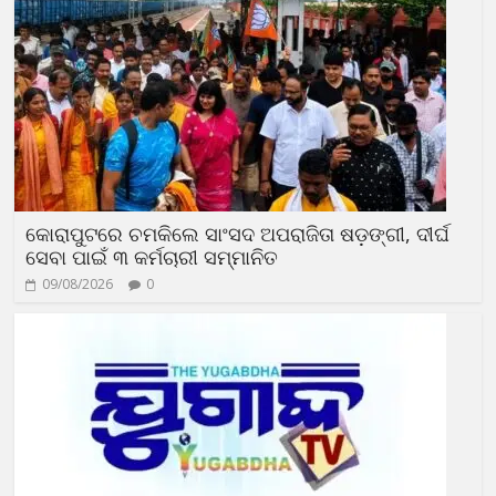
କୋରାପୁଟରେ ଚମକିଲେ ସାଂସଦ ଅପରାଜିତା ଷଡ଼ଙ୍ଗୀ, ଦୀର୍ଘ
ସେବା ପାଇଁ ୩ କର୍ମଚାରୀ ସମ୍ମାନିତ
09/08/2026
0