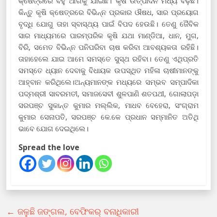
କ୍ଷେତ୍ରରେ ବହୁ ଆଗକୁ ଯାଇଛି। କୃଷି ଉତ୍ପାଦନ ମଧ୍ୟ ବଢ଼ିଛି।
କିନ୍ତୁ କୃଷି କ୍ଷେତ୍ରରେ ବିଭିନ୍ନ ପ୍ରକାର ଔଷଧ, ସାର ପ୍ରୟୋଗ
ବୃଦ୍ଧି ଯୋଗୁ ତାହା ସ୍ବାସ୍ଥ୍ୟ ପାଇଁ ବିପଦ ହେଉଛି। ତେଣୁ ଜୈବିକ
ସାର ମାଧ୍ୟମରେ ପାରମ୍ପରିକ କୃଷି ଯଥା ମାଣ୍ଡିଆ, ଧାନ, ମୁଗ,
ବିରି, ସମେତ ବିଭିନ୍ନ ପନିପରିବା ଚାଷ କରିବା ଆବଶ୍ୟକତା ରହିଛି।
ତାହାହେଲେ ଯାଇ ଆମେ ସମସ୍ତେ ସୁସ୍ଥ ରହିବା। ତେଣୁ ଏଥିପ୍ରତି
ସମସ୍ତେ ଧ୍ୟାନ ଦେବାକୁ ବିଧାୟକ ଉପସ୍ଥିତ ମହିଳା ଚାଷୀମାନଙ୍କୁ
ଆହ୍ବାନ କରିଥିଲେ।ଅନ୍ୟମାନଙ୍କ ମଧ୍ୟରେ ସମ୍ଭବ ସମ୍ପାଦିକା
ପଦ୍ମଶ୍ରୀ ସାବରମତୀ, ସମାଜସେବୀ ଶୁଳପାଣି ଶତପଥୀ, ଗୋଲାପଡ଼ା
ସରପଞ୍ଚ ସୁକାନ୍ତ କୁମାର ମଲ୍ଲିକ, ମାଧବ ବେହେରା, ସଂଗ୍ରାମ
କୁମାର ସେନାପତି, ସରପଞ୍ଚ କେ.କେ ପ୍ରଧାନ ସମ୍ମାନିତ ଅତିଥି
ଭାବେ ଯୋଗ ଦେଇଥିଲେ।
Spread the love
←
ଜଳୁଛି ଜଙ୍ଗଲ, ବେଫିକର୍ ବନାଧିକାରୀ