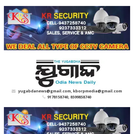
Skip
to
content
yugabdanews@gmail.com, kborpmedia@gmail.com
9178158740, 8599858740