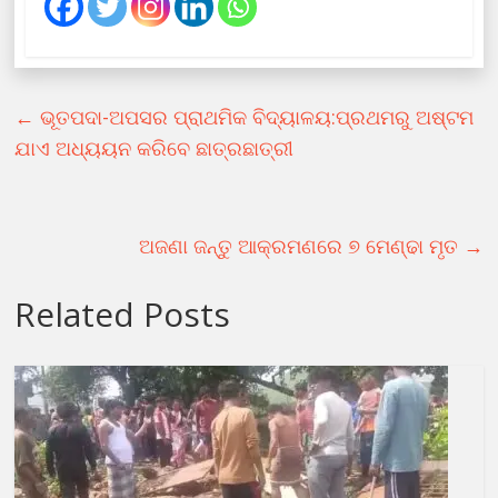
←
ଭୂତପଦା-ଅପସର ପ୍ରାଥମିକ ବିଦ୍ୟାଳୟ:ପ୍ରଥମରୁ ଅଷ୍ଟମ
ଯାଏ ଅଧ୍ୟୟନ କରିବେ ଛାତ୍ରଛାତ୍ରୀ
ଅଜଣା ଜନ୍ତୁ ଆକ୍ରମଣରେ ୭ ମେଣ୍ଢା ମୃତ
→
Related Posts