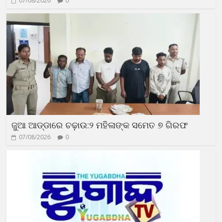
07/08/2026
0
ଜୁଆ ଆଡ୍ଡାରେ ଚଢ଼ାଉ:୨ ମହିଳାଙ୍କ ସମେତ ୭ ଗିରଫ
07/08/2026
0