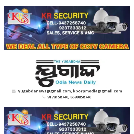
Skip
to
content
yugabdanews@gmail.com, kborpmedia@gmail.com
9178158740, 8599858740