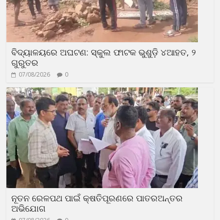
ବିଦ୍ୟାଳୟରେ ଅଘଟଣ: ସ୍କୁଲ ଫାଟକ ଭୁଶୁଡ଼ି ୪ଆହତ, ୨
ଗୁରୁତର
07/08/2026
0
ନୂତନ ରେଳପଥ ପାଇଁ କ୍ଷତିପୂରଣରେ ପାତରଅନ୍ତର
ଅଭିଯୋଗ