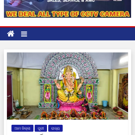
ଆମ ଜିଲ୍ଲା
ପୁରୀ
ରାଜ୍ୟ