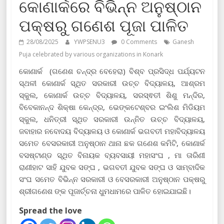
କୋଣାର୍କରେ ବିଭିନ୍ନ ଅନୁଷ୍ଠାନ
ପକ୍ଷରୁ ଗଣେଶ ପୂଜା ପାଳିତ
28/08/2025
YWPSENU3
0 Comments
Ganesh
Puja celebrated by various organizations in Konark
କୋଣାର୍କ (ଗଣେଶ ଚନ୍ଦ୍ର ବେହେରା) ବିଶ୍ବ ପ୍ରସିଦ୍ଧ ପର୍ଯ୍ୟଟନ
ସ୍ଥଳୀ କୋଣାର୍କ ସ୍ଥିତ ସରକାରୀ ଉଚ୍ଚ ବିଦ୍ୟାଳୟ, ଆଶ୍ରମ
ସ୍କୁଲ, କୋଣାର୍କ ଉଚ୍ଚ ବିଦ୍ୟାଳୟ, ସରସ୍ଵତୀ ଶିଶୁ ମନ୍ଦିର,
ବିବେକାନନ୍ଦ ଶିକ୍ଷା କେନ୍ଦ୍ର, ଭେଙ୍କଟେଶ୍ବର ଇଂଲିଶ ମିଡିୟମ
ସ୍କୁଲ, ଧନିତ୍ରୀ ସ୍ଥିତ ସରକାରୀ ଉନ୍ନିତ ଉଚ୍ଚ ବିଦ୍ୟାଳୟ,
ଜବାହାର ନବୋଦୟ ବିଦ୍ୟାଳୟ ଓ କୋଣାର୍କ ଭଗବତୀ ମହାବିଦ୍ୟାଳୟ
ସମେତ ବେସରକାରୀ ଅନୁଷ୍ଠାନ ଥାନା ଛକ ଗଣେଶ କମିଟି, କୋଣାର୍କ
ବସଷ୍ଟାଣ୍ଡ ସ୍ଥିତ ବିନାୟକ ବ୍ୟବସାୟୀ ମହାସଂଘ , ମା ତାରିଣୀ
ରାଣୀହାଟ ସାହି ଯୁବକ ସଙ୍ଘ , ଭଗବତୀ ଯୁବକ ସଙ୍ଘ ଓ ସାମ୍ବାଦିକ
ସଂଘ ସମେତ ବିଭିନ୍ନ ସରକାରୀ ଓ ବେସରକାରୀ ଅନୁଷ୍ଠାନ ପକ୍ଷରୁ
ଶ୍ରୀଗଣେଶ ଙ୍କ ପୂଜାର୍ଚ୍ଚନା ଧୁମଧାମରେ ପାଳିତ ହୋଇଯାଇଛି।
Spread the love