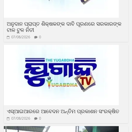
ଅନୁଦାନ ପ୍ରାପ୍ତ ଶିକ୍ଷକଙ୍କ ଦାବି ପୂରଣରେ ସରକାରଙ୍କ
ଟାଳ ଟୁଳ ନିତୀ
07/08/2026
0
ଏସ୍‌ଆଇଆରରେ ଆବେଦନ ଅନ୍ତିମ ପ୍ରକାଶନ ସଂରକ୍ଷିତ
07/08/2026
0