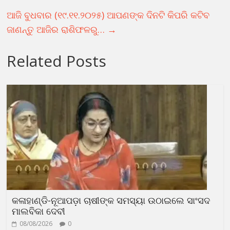
ଆଜି ବୁଧବାର (୧୯.୧୧.୨୦୨୫) ଆପଣଙ୍କ ଦିନଟି କିପରି କଟିବ
ଜାଣନ୍ତୁ ଆଜିର ରାଶିଫଳରୁ…
→
Related Posts
କଳାହାଣ୍ଡି-ନୂଆପଡ଼ା ଚାଷୀଙ୍କ ସମସ୍ୟା ଉଠାଇଲେ ସାଂସଦ
ମାଲବିକା ଦେବୀ
08/08/2026
0