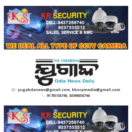
Skip
to
content
yugabdanews@gmail.com, kborpmedia@gmail.com
9178158740, 8599858740