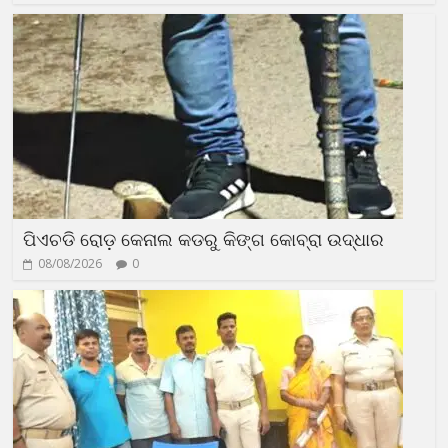
ପିଏଚଡି ରୋଡ଼ କେନାଲ କଡରୁ କିଙ୍ଗ କୋବ୍ରା ଉଦ୍ଧାର
08/08/2026
0