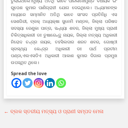
ତୁଲାଇଥଲେ।ମୁଖ୍ୟ ଅତିଥି ଭାବେ ପାରଳାଖେମୁଣ୍ଡି ବିଧାୟକ ଇଂ
ରୁପେଶ କୁମାର ପାଣିଗ୍ରାହୀ ଯୋଗ ଦେଇଥିଲେ। ଅନ୍ୟମାନଙ୍କ
ମଧ୍ୟରେ ସମ୍ମାନିତ ଅତିଥି ଭାବେ ସାଂସଦ ପ୍ରତିନିଧି ଏସ
ସେଶଗିରୀ, ବ୍ଲକ୍ ଅଧ୍ୟକ୍ଷା ସୁନେମି ମଣ୍ଡଳ, ଜିଲ୍ଲା ପରିଷଦ
ସଦସ୍ୟା ରେଣୁକା ପାତ୍ର, ସନ୍ଧ୍ୟା ଶବର, ଜିଲ୍ଲା ମୁଖ୍ୟ ପ୍ରାଣୀ
ଚିକିତ୍ସାଧିକାରୀ ଡଃ ତୁଷାରେନ୍ଦୁ ନାୟକ, ଜିଲ୍ଲା ମତ୍ସ୍ୟ ଅଧିକାରୀ
ନିରୋଦ ଚନ୍ଦ୍ର ନାୟକ, ତହସିଲଦାର ଶରତ ଶବର, ଗୋଷ୍ଠୀ
ସ୍ବାସ୍ଥ୍ୟ କେନ୍ଦ୍ର ଅଧିକାରୀ ଡଃ ପାର୍ଥ ପ୍ରତୀମ
ପଣ୍ଡା,ଏଲଏସଡିଏ ଅଧିକାରୀ ଆକାଶ କୁମାର ଦିଗାଲ ପ୍ରମୁଖ
ଉପସ୍ଥିତ ଥିଲେ।
Spread the love
←
ବ୍ଲକ ସ୍ତରୀୟ ମତ୍ସ୍ୟ ଓ ପ୍ରାଣୀ ସମ୍ପଦ ମେଳା