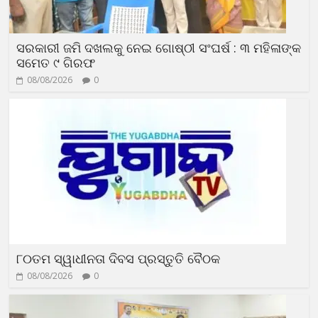
ସରକାରୀ ଜମି ଦଖଲକୁ ନେଇ ଗୋଷ୍ଠୀ ସଂଘର୍ଷ : ୩ ମହିଳାଙ୍କ
ସମେତ ୯ ଗିରଫ
08/08/2026
0
୮୦ତମ ସ୍ୱାଧୀନତା ଦିବସ ପ୍ରସ୍ତୁତି ବୈଠକ
08/08/2026
0