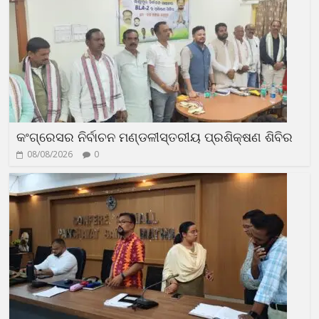
କଂଗ୍ରେସର ନିର୍ବାଚନ ମଣ୍ଡଳୀସ୍ତରୀୟ ପ୍ରଶିକ୍ଷଣ ଶିବିର
08/08/2026
0