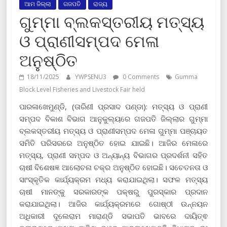
ଆମ ଜିଲ୍ଲା
ଗଜପତି
ରାଜ୍ୟ
ଗୁମ୍ମା ବ୍ଲକସ୍ତରୀୟ ମତ୍ସ୍ୟ
ଓ ପ୍ରାଣୀସମ୍ପଦ ମେଳା
ଅନୁଷ୍ଠିତ
18/11/2025
YWPSENU3
0 Comments
Gumma
Block Level Fisheries and Livestock Fair held
ପାରଳାଖେମୁଣ୍ଡି, (ତାରିଣୀ ପ୍ରସାଦ ପଣ୍ଡା): ମତ୍ସ୍ୟ ଓ ପ୍ରାଣୀ
ସମ୍ପଦ ବିକାଶ ବିଭାଗ ଆନୁକୁଲ୍ୟରେ ଗଜପତି ଜିଲ୍ଲାର ଗୁମ୍ମା
ବ୍ଲକସ୍ତରୀୟ ମତ୍ସ୍ୟ ଓ ପ୍ରାଣୀସମ୍ପଦ ମେଳା ଗୁମ୍ମା ପଞ୍ଚାୟତ
ସମିତି ପରିସରରେ ଅନୁଷ୍ଠିତ ହୋଇ ଯାଇଛି। ଆଜିର ମେଳାରେ
ମତ୍ସ୍ୟ, ପ୍ରାଣୀ ସମ୍ପଦ ଓ ଅନ୍ୟାନ୍ୟ ବିଭାଗର ପ୍ରଦର୍ଶନୀ ସହିତ
ଚାଷୀ ବିଶେଷଜ୍ଞ ଆଲୋଚନା ଚକ୍ର ଅନୁଷ୍ଠିତ ହୋଇଛି। ସଚେତନତା ଓ
ସାଂସ୍କୃତିକ କାର୍ଯ୍ୟକ୍ରମ ମଧ୍ୟ କରାଯାଇଥିଲା। ସଫଳ ମତ୍ସ୍ୟ
ଚାଷୀ ମାନଙ୍କୁ ସରକାରଙ୍କ ପକ୍ଷରୁ ପୁରସ୍କାର ପ୍ରଦାନ
କରାଯାଇଥିଲା। ଆଜିର କାର୍ଯ୍ୟକ୍ରମରେ ଗୋଷ୍ଠୀ ଉନ୍ନୟନ
ଅଧିକାରୀ ଦୂଲେରାମ ମାରାଣ୍ଡି ସଭାପତି ଭାବରେ ଦାୟିତ୍ଵ