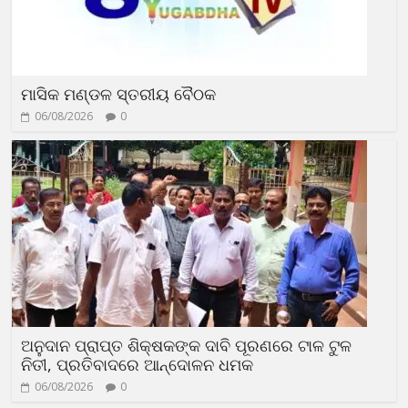
ମାସିକ ମଣ୍ଡଳ ସ୍ତରୀୟ ବୈଠକ
06/08/2026
0
ଅନୁଦାନ ପ୍ରାପ୍ତ ଶିକ୍ଷକଙ୍କ ଦାବି ପୂରଣରେ ଟାଳ ଟୁଳ
ନିତୀ, ପ୍ରତିବାଦରେ ଆନ୍ଦୋଳନ ଧମକ
06/08/2026
0