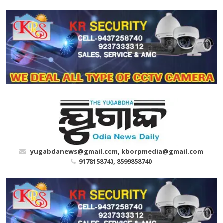
Skip
to
content
yugabdanews@gmail.com, kborpmedia@gmail.com
9178158740, 8599858740