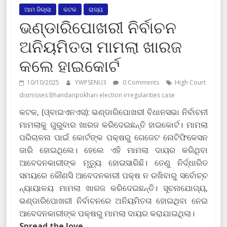
ଆମ ଜିଲ୍ଲା
କଟକ
ରାଜ୍ୟ
ଭଣ୍ଡାରିପୋଖରୀ ନିର୍ବାଚନ
ଅନିୟମିତତା ମାମଲା ଖାରଜ
କଲେ ହାଇକୋର୍ଟ
10/10/2025
YWPSENU3
0 Comments
High Court
dismisses Bhandaripokhari election irregularities case
କଟକ, (ଓ୍ବାଇଏନଏସ): ଭଣ୍ଡାରିପୋଖରୀ ବିଧାନସଭା ନିର୍ବାଚନୀ
ମାମଲାକୁ ଗୁରୁବାର ଖାରଜ କରିଦେଇଛନ୍ତି ହାଇକୋର୍ଟ। ମାମଲା
ପରିଚାଳନା ପାଇଁ କୋର୍ଟଙ୍କ ପକ୍ଷରୁ ଗେଜେଟ ନୋଟିଫିକେସନ
ଜାରି ହୋଇଥିଲେ। ହେଲେ ଏହି ମାମଲା ଦାୟର କରିଥିବା
ଆବେଦନକାରୀଙ୍କ ମୃତ୍ୟୁ ହୋଇସାରିଛି। ତେଣୁ ନିର୍ଦ୍ଧାରିତ
ସମୟରେ କୌଣସି ଆବେଦନକାରୀ ପକ୍ଷ ନ ରଖିବାରୁ ସର୍ବୋଚ୍ଚ
ନ୍ୟାୟାଳୟ ମାମଲା ଖାରଜ କରିଦେଇଛନ୍ତି। ସୂଚନାଯୋଗ୍ୟ,
ଭଣ୍ଡାରିପୋଖରୀ ନିର୍ବାଚନରେ ଅନିୟମିତତା ହୋଇଥିବା ନେଇ
ଆବେଦନକାରୀଙ୍କ ପକ୍ଷରୁ ମାମଲା ଦାୟର କରାଯାଇଥିଲା।
Spread the love