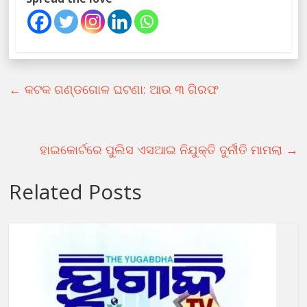
←
କଟକ ଗଣ୍ଡଗୋଳ ଘଟଣା: ଆଉ ୩ ଗିରଫ
ହାଇକୋର୍ଟରେ ପୁଲିସ ଏସଆଇ ନିଯୁକ୍ତି ଦୁର୍ନୀତି ମାମଲା
→
Related Posts