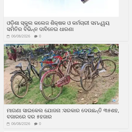
ଓଡ଼ିଶା ସ୍କୁଲ କଲେଜ ଶିକ୍ଷକ ଓ କର୍ମଚାରୀ ସମନ୍ୱୟ
ସମିତିର ବିଭିନ୍ନ ଦାବିନେଇ ଧାରଣା
06/08/2026
0
ମାଗଣା ସାଇକେଲ ଯୋଜନା :ସରକାର ଦେଉଛନ୍ତି ୩୫ଶହ,
ବଜାରରେ ଦର ୫ହଜାର
06/08/2026
0