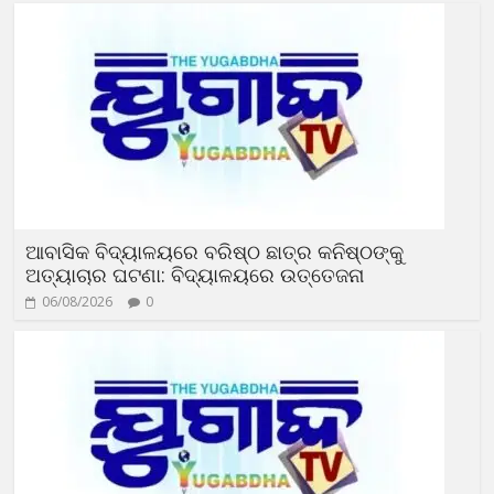
ଆବାସିକ ବିଦ୍ୟାଳୟରେ ବରିଷ୍ଠ ଛାତ୍ର କନିଷ୍ଠଙ୍କୁ
ଅତ୍ୟାଚାର ଘଟଣା: ବିଦ୍ୟାଳୟରେ ଉତ୍ତେଜନା
06/08/2026
0