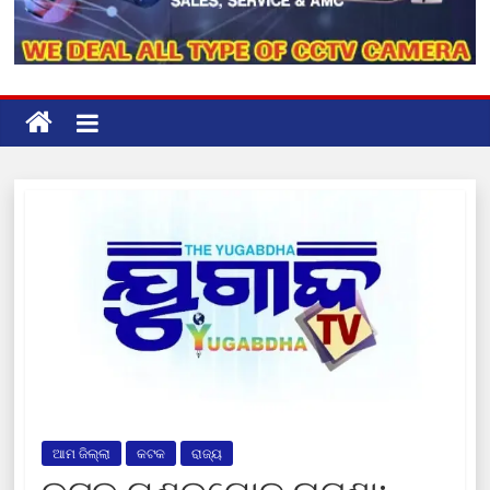
ଆମ ଜିଲ୍ଲା
କଟକ
ରାଜ୍ୟ