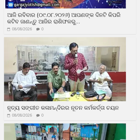
ଆଜି ରବିବାର (୦୯.୦୮.୨୦୨୬) ଆପଣଙ୍କ ଦିନଟି କିପରି
କଟିବ ଜାଣନ୍ତୁ ଆଜିର ରାଶିଫଳରୁ…
08/08/2026
0
ନୃତ୍ୟ ସଙ୍ଗୀତ କଳାମନ୍ଦିରର ନୂତନ କର୍ମକର୍ତ୍ତା ଚୟନ
08/08/2026
0