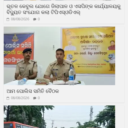
ଭୂତଳ କେବୁଲ ଯୋଗେ ଜିଲାପାଳ ଓ ଏସପିଙ୍କ କାର୍ଯ୍ୟାଳୟକୁ
ବିଦ୍ୟୁତ ସଂଯୋଗ କଲା ଟିପିଏସ୍ଓଡିଏଲ୍
08/08/2026
0
ଆମ ପୋଲିସ ସମିତି ବୈଠକ
08/08/2026
0