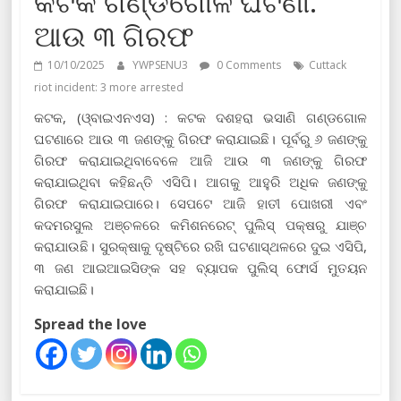
କଟକ ଗଣ୍ଡଗୋଳ ଘଟଣା:
ଆଉ ୩ ଗିରଫ
10/10/2025
YWPSENU3
0 Comments
Cuttack
riot incident: 3 more arrested
କଟକ, (ଓ୍ବାଇଏନଏସ) : କଟକ ଦଶହରା ଭସାଣି ଗଣ୍ଡଗୋଳ
ଘଟଣାରେ ଆଉ ୩ ଜଣଙ୍କୁ ଗିରଫ କରାଯାଇଛି। ପୂର୍ବରୁ ୬ ଜଣଙ୍କୁ
ଗିରଫ କରାଯାଇଥିବାବେଳେ ଆଜି ଆଉ ୩ ଜଣଙ୍କୁ ଗିରଫ
କରାଯାଇଥିବା କହିଛନ୍ତି ଏସିପି। ଆଗକୁ ଆହୁରି ଅଧିକ ଜଣଙ୍କୁ
ଗିରଫ କରାଯାଇପାରେ। ସେପଟେ ଆଜି ହାତୀ ପୋଖରୀ ଏବଂ
କଦମରସୁଲ ଅଞ୍ଚଳରେ କମିଶନରେଟ୍ ପୁଲିସ୍‌ ପକ୍ଷରୁ ଯାଞ୍ଚ
କରାଯାଉଛି। ସୁରକ୍ଷାକୁ ଦୃଷ୍ଟିରେ ରଖି ଘଟଣାସ୍ଥଳରେ ଦୁଇ ଏସିପି,
୩ ଜଣ ଆଇଆଇସିଙ୍କ ସହ ବ୍ୟାପକ ପୁଲିସ୍‌ ଫୋର୍ସ ମୁତୟନ
କରାଯାଇଛି।
Spread the love