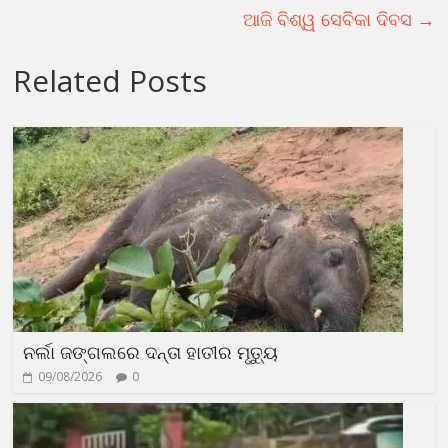
ଆଜି ବିଶ୍ୱ ସେବିକା ଦିବସ
→
Related Posts
ନର୍ଲା ଜଙ୍ଗଲରେ ଦନ୍ତା ହାତୀର ମୃତ୍ୟୁ
09/08/2026
0