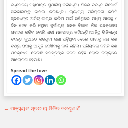
ଜନ୍ମେଜୟ ମହାପାତ୍ର ସୁପାରିସ୍ କରିଛନ୍ତି। ନିଜର ତଦନ୍ତ ରିପୋର୍ଟ
ସରକାରଙ୍କୁ ଦାଖଲ କରିଛନ୍ତି। ଲ୍ୟାମ୍ପ୍ ପରିଚାଳନା କମିଟି
ସ୍ବତନ୍ତ୍ର ଅଡିଟ୍ ଶୀଘ୍ର କରିବା ପାଇଁ ରହିଥିଲେ ମଧ୍ୟ ଆଜକୁ ୯
ଦିନ ହେବ କରି ନଥିବା ଦୁର୍ଭାଗ୍ୟ ଜନକ ବିଭାଗ ନିଜ ପଦକ୍ଷେପ
ଗ୍ରହଣ କରିବ ବୋଲି ଶ୍ରୀ ମହାପାତ୍ର କହିଛନ୍ତି।ଆଜିଠୁ ଭିଜିଲାନ୍ସ
ତଦନ୍ତ କୁଆଡେ କରଥିବା ଜଣା ପଡ଼ିଥିବା ବେଳେ ଆଗକୁ କଣ କଣ
ତଥ୍ୟ ପଦାକୁ ଆସୁଛି ଦେଖିବାକୁ ବାକି ରହିଲା। ପରିଚାଳନା କମିଟି କଣ
ପଦକ୍ଷେପ ନେଉଛି ସମସ୍ତଙ୍କ ନଜର ରହିଛି ବୋଲି ଜିଲ୍ଲାରେ
ଆଲୋଚନା ହେଉଛି।
Spread the love
←
ପଞ୍ଚାୟତ ସ୍ତରୀୟ ମିଳିତ ଜନଶୁଣାଣି