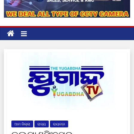
ଆମ ଜିଲ୍ଲା
ରାଜ୍ୟ
ରାୟଗଡ଼ା