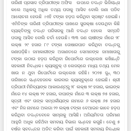
ତାରିଣୀ ପ୍ରସାଦ ତ୍ରିପାଠୀଙ୍କ ଅଫିସ ଉପରେ ତଦନ୍ତ ଭିଜିଲାନ୍ସ
କଲେ ଅଧିକରୁ ଅଧିକ ତଥ୍ୟ ପଦାକୁ ଆସିବ ବୋଲି ଜଣା ପଡିବ
ଆଲୋଚନା ହେଉଛି ।ଏହି ଟଙ୍କା ହଡ଼ପ କରିଥିବା ସ୍ପଷ୍ଟ ହୋଇଛି।
ଏମିତିଙ୍କ ତାରିଣୀ ତ୍ରିପାଠୀଙ୍କ ପାଖରେ ସୁରକ୍ଷା ଦେଉଥିବା କିଛି
ବ୍ୟକ୍ତିଙ୍କୁ ତଦନ୍ତ ପରିସରକୁ ଆଣି ତଦନ୍ତ ହେଲେ ସମ୍ପତି
ପଦାକୁ ଆସିବ ବୋଲି ଚର୍ଚା ହେଉଛି। ୩୩ ଜଣ ଚାଷୀଙ୍କ ନାଁରେ ୨୮
ଲକ୍ଷ ୨୯ ହଜାର ୮୯ ଟଙ୍କା ତୋଷାରପାତ କରିଥିବା ତଦନ୍ତରୁ
ଜଣାପଡ଼ିଛି। ଜମାକାରୀଙ୍କ ଅଜାଣତରେ ସେମାନଙ୍କ ଜମାଖାତାରୁ
ଟଙ୍କା ଉଠାଇ ହଡ଼ପ କରିଥିବା ରିପୋର୍ଟରେ ଉଲ୍ଲେଖ କଖିଛନ୍ତି
ସହକାରୀ ନିବନ୍ଧକ। କ୍ୟାସ୍‌ବୁକ୍ ଓ ଲେଜର୍‌ରେ ମଧ୍ୟ ତଥ୍ୟ ମେଳ
ଖାଉ ନ ଥୁବା ରିପୋର୍ଟରେ ଉଲ୍ଲେଖ ରହିଛି। ୨୦୨୫ ଜୁନ୍ ୩୦
ତାରିଖରେ ସନ୍ଦେହଜନକ କାରବାର କ୍ୟାସ୍‌ବୁକ୍‌ରେ ହୋଇଛି। ଶ୍ରୀ
ତ୍ରିପାଠୀ ମିନିବ୍ୟାଙ୍କ ଆକାଉଣ୍ଟ୍‌ରୁ ୨୮ ଲକ୍ଷ ୨୯ ହଜାର, ଭାଇଙ୍କ
ନାଁରେ ୧୪ ଲକ୍ଷ ୨୧ ହଜାର, ବାପାଙ୍କ ନାଁରେ ୩ ଲକ୍ଷ ୭୫ ହଜାର,
ସ୍ତ୍ରୀ ଏବଂ ତାଙ୍କ ସମ୍ପର୍କୀୟଙ୍କ ନାମରେ ୬ ଲକ୍ଷ ୬୫ ହଜାର
ଏବଂ ନିଜ ନାମରେ ଅଲଗା ୨୨ ଲକ୍ଷ ଟଙ୍କା ବେଆଇନ ଭାବେ ହଡ଼ପ
କରିଥିବା ତଦନ୍ତବେଳେ ସାମ୍ନାକୁ ଆସିଛି। ଅନିୟମିତତା ପରିମାଣ
ଆହୁରି ଅଧୂକ ରହିଥ‌ିବା ସମବାୟ ବିଭାଗ ସନ୍ଦେହ କରୁଛି। ତେଣୁ ୫
ବର୍ଷର ସ୍ବତନ୍ତ୍ର ଅଡିଟ୍ କରିବା ପାଇଁ ସ‌ହକାରୀ ସମବାୟ ନିବନ୍ଧକ