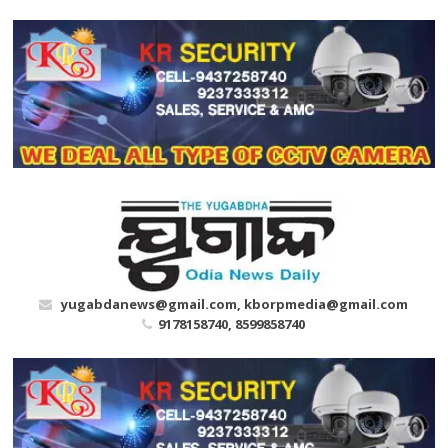
Skip
to
content
yugabdanews@gmail.com, kborpmedia@gmail.com
9178158740, 8599858740