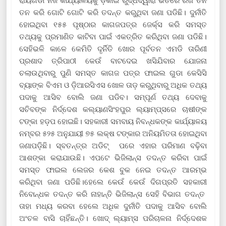
ତନ କରି ଗୋଟି ଗୋଟି କରି ତଦନ୍ତ କରୁଥିବା ଜଣା ପଡିଛି। ଦୁର୍ନୀତି
ହୋଇଥିବା ୧୫୫ ପୃଷ୍ଠାର କାଗଜପତ୍ର ଜେର୍କ୍ସ କରି ସମସ୍ତ
ତଥ୍ୟକୁ ପ୍ରମାଣିତ କାଟିବା ପାଇଁ ଏକତ୍ରିତ କରିଥିବା ଜଣା ପଡିଛି।
ସେହିଭଳି କାଳେ କେମିତି ଦୃର୍ନିତି ଖୋର ପୂର୍ବତନ ଏମଡି ତାରିଣୀ
ପ୍ରଶାଦ ତ୍ରିପାଠୀ କେଉଁ ବାଟଦେଇ ଖସିଯିବାର ଯୋଜନା
ଚଲାଉଥିବାରୁ ପୁଣି ସମସ୍ତ କାଗଜ ପତ୍ର ଫାଇଲ ଗୁଡା କେସିସି
ବ୍ୟାଙ୍କ ବିଏମ ଓ ଡ଼ିଆରସିଏସ ଖୋଳ ତାଡ଼ କରୁଥିବାରୁ ଅଧିକ ତଥ୍ୟ
ପଦାକୁ ଆସିବ ବୋଲି ଜଣା ପଡିବ। ସମ୍ପୂର୍ଣ ତଥ୍ୟ ଦେବାକୁ
ସଚିବଙ୍କ ନିର୍ଦ୍ଦେଶ କଲ୍ୟାଣସିଂହପୁର ଲ୍ୟାମ୍ପ୍ସରେ ଚାଷୀଙ୍କ
ଟଙ୍କା ହଡ଼ପ ହୋଇଛି। ସହକାରୀ ସମବାୟ ନିବନ୍ଧକଙ୍କ କାର୍ଯ୍ୟାଳୟ
ନମ୍ବର ୫୨୫ ଅନୁଯାୟୀ ୭୫ ଲକ୍ଷ ଟଙ୍କାର ଅନିୟମିତତା ହୋଇଥିବା
ଜଣାପଡ଼ିଛି। ସ୍ବତନ୍ତ୍ର ଅଡିଟ୍ ପରେ ଏହାର ପରିମାଣ ବଢ଼ିବା
ଆଶଙ୍କା କରାଯାଉଛି। ଏପଟେ ଭିଜିଲାନ୍ସ ତଦନ୍ତ କରିବା ପାଇଁ
ସମସ୍ତ ଫାଇଲ ଲେଜର କେଶ ବୁକ ନେଇ ତଦନ୍ତ ଆରମ୍ଭ
କରିଥିବା ଜଣା ପଡିଛି।ହେଲେ କେଉଁ କେଉଁ ଦିଗପ୍ରତି ସହକାରୀ
ନିବୋନ୍ଧକ ତଦନ୍ତ କରି ନାହାନ୍ତି ଭିଜିଲାନ୍ସ ସେହି ବିଭାଗ ତଦନ୍ତ
ତାହା ମଧ୍ୟ କରବା ହେଲେ ଅଧିକ ଦୁର୍ନୀତି ପଦାକୁ ଆସିବ ବୋଲି
ଅଂଚଳ ବାସି ଚାହିଁଛନ୍ତି। ଖୋଦ୍ ଲ୍ୟାମ୍‌ସ ପରିଚାଳନା ନିର୍ଦ୍ଦେଶକ