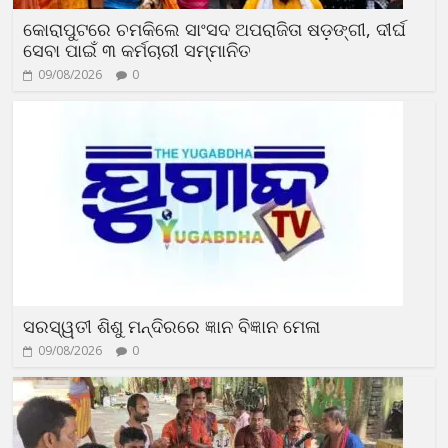
କୋରାପୁଟରେ ଚମକିଲେ ସାଂସଦ ଅପରାଜିତା ଷଡ଼ଙ୍ଗୀ, ଦୀର୍ଘ
ସେବା ପାଇଁ ୩ କର୍ମଚାରୀ ସମ୍ମାନିତ
09/08/2026
0
ସରସ୍ୱତୀ ଶିଶୁ ମନ୍ଦିରରେ ଜ୍ଞାନ ବିଜ୍ଞାନ ମେଳା
09/08/2026
0