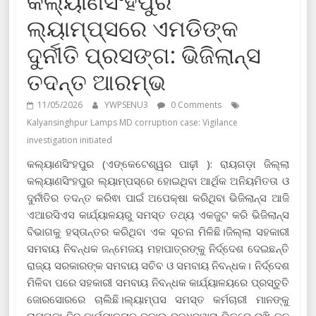
କଲ୍ୟାଣସିଂହପୁର
ଲ୍ୟାମ୍ପ୍ସରେ ଏମଡିଙ୍କ
ଦୁର୍ନୀତି ପ୍ରସଙ୍ଗ: ଭିଜିଲାନ୍ସ
ତଦନ୍ତ ଆରମ୍ଭ
11/05/2026
YWPSENU3
0 Comments
Kalyansinghpur Lamps MD corruption case: Vigilance
investigation initiated
କଲ୍ୟାଣସିଂହପୁର (ଏଙ୍କେଟେଶ୍ୱର ପାଢ଼ୀ ): ରାୟଗଡ଼ା ଜିଲ୍ଲା
କଲ୍ୟାଣସିଂହପୁର ଲ୍ୟାମ୍ପସ୍‌ରେ ହୋଇଥିବା ଆର୍ଥିକ ଅନିୟମିତତା ଓ
ଦୁର୍ନୀତିର ତଦନ୍ତ କରିଵା ପାଇଁ ଅପେକ୍ଷା କରିଥିବା ଭିଜିଲାନ୍ସ ଆଜି
ଏଆରସିଏସ କାର୍ଯ୍ୟାଳୟରୁ ସମସ୍ତ ତଥ୍ୟ ଏକଜୁଟ କରି ଭିଜିଲାନ୍ସ
ବିଭାଗକୁ ହସ୍ତାନ୍ତର କରିଥିବା ଏକ ସୂଚନା ମିଳିଛି।ଜିଲ୍ଲା ସହକାରୀ
ସମବାୟ ନିବନ୍ଧକ ଜନ୍ମେଜୟ ମହାପାତ୍ରଙ୍କୁ ନିର୍ଦ୍ଦେଶ ଦେଇଛନ୍ତି
ରାଜ୍ୟ ସରକାରଙ୍କ ସମବାୟ ସଚିବ ଓ ସମବାୟ ନିବନ୍ଧକ। ନିର୍ଦ୍ଦେଶ
ମିଳିବା ପରେ ସହକାରୀ ସମବାୟ ନିବନ୍ଧକ କାର୍ଯ୍ୟାଳୟରେ ପ୍ରସ୍ତୁତି
ଜୋରସୋରରେ ଚାଲିଛି।ଲ୍ୟାମ୍ପସ ସମସ୍ତ କର୍ମଚାରୀ ମାନଙ୍କୁ
ରାୟଗଡା ନିଜ କାର୍ଯ୍ୟାଳୟକୁ ଡ଼କାଇ ରୁଦ୍ଧଦ୍ୱାରା ଭିତରେ ରଖି ତନ