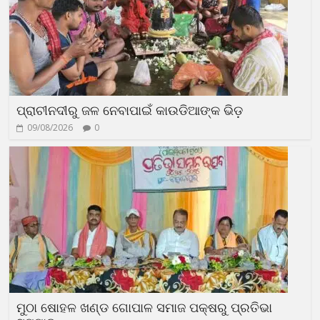
ପ୍ରାଚୀନଦୀରୁ ଜଳ ନେବାପାଇଁ କାଉଡିଆଙ୍କ ଭିଡ଼
09/08/2026
0
ମୁଠା ଷୋହଳ ଖଣ୍ଡ ଗୋପାଳ ସମାଜ ପକ୍ଷରୁ ପ୍ରତିଭା