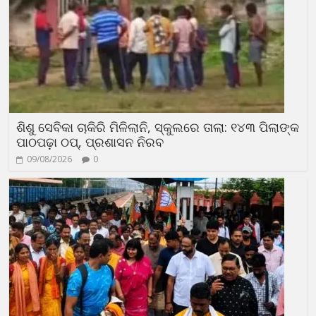
ଶିଶୁ ସେବିକା ଚାକିରି ମିଳିଲାନି, ସ୍କୁଲରେ ତାଲା: ୧୪୩ ପିଲାଙ୍କ
ପାଠପଢ଼ା ଠପ୍, ପ୍ରଶାସନ ନିରବ
09/08/2026
0