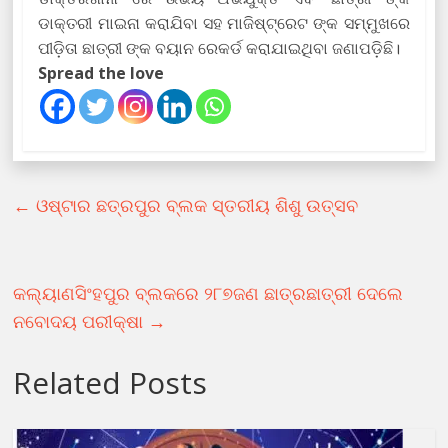
ଡାକ୍ତରୀ ମାଇନା କରାଯିବା ସହ ମାଜିଷ୍ଟ୍ରେଟ ଙ୍କ ସମ୍ମୁଖରେ
ପୀଡ଼ିତା ଛାତ୍ରୀ ଙ୍କ ବୟାନ ରେକର୍ଡ କରାଯାଇଥିବା ଜଣାପଡ଼ିଛି।
Spread the love
←
ଓଷ୍ଟାର ଛତ୍ରପୁର ବ୍ଲକ ସ୍ତରୀୟ ଶିଶୁ ଉତ୍ସବ
କଲ୍ୟାଣସିଂହପୁର ବ୍ଲକରେ ୨୮୭ଜଣ ଛାତ୍ରଛାତ୍ରୀ ଦେଲେ
ନବୋଦୟ ପରୀକ୍ଷା
→
Related Posts