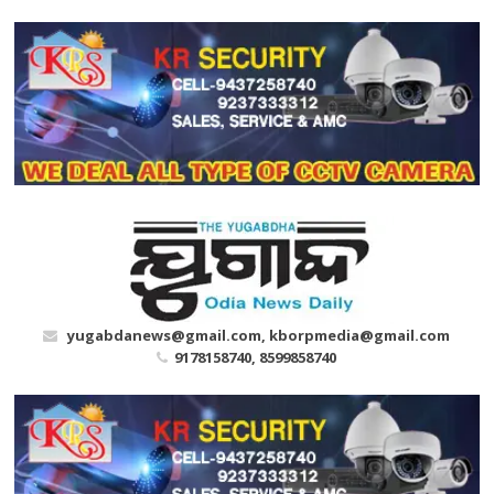
Skip
to
content
yugabdanews@gmail.com, kborpmedia@gmail.com
9178158740, 8599858740