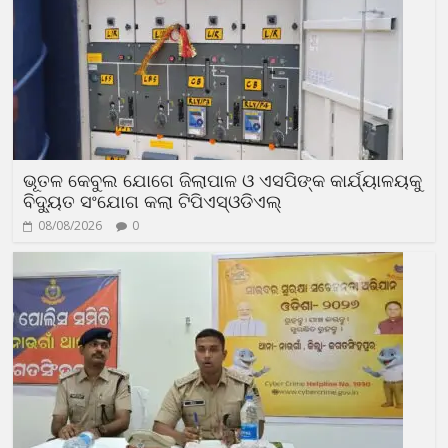
ଭୂତଳ କେବୁଲ ଯୋଗେ ଜିଲାପାଳ ଓ ଏସପିଙ୍କ କାର୍ଯ୍ୟାଳୟକୁ
ବିଦ୍ୟୁତ ସଂଯୋଗ କଲା ଟିପିଏସ୍ଓଡିଏଲ୍
08/08/2026
0