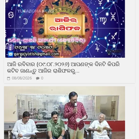
ଆଜି ରବିବାର (୦୯.୦୮.୨୦୨୬) ଆପଣଙ୍କ ଦିନଟି କିପରି
କଟିବ ଜାଣନ୍ତୁ ଆଜିର ରାଶିଫଳରୁ…
08/08/2026
0