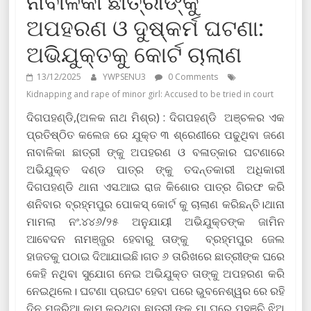
ନାବାଳିକା ଛାତ୍ରୀଙ୍କୁ
ଅପହରଣ ଓ ଦୁଷ୍କର୍ମ ଘଟଣା:
ଅଭିଯୁକ୍ତକୁ କୋର୍ଟ ଚାଲାଣ
13/12/2025
YWPSENU3
0 Comments
Kidnapping and rape of minor girl: Accused to be tried in court
ଦିଗପହଣ୍ଡି,(ଅଳକ ନାଥ ମିଶ୍ର) : ଦିଗପହଣ୍ଡି ଅଞ୍ଚଳର ଏକ
ପ୍ରତିଷ୍ଠିତ କଲେଜ ରେ ଯୁକ୍ତ ୩ ଶ୍ରେଣୀରେ ପଢୁଥିବା ଜଣେ
ନାବାଳିକା ଛାତ୍ରୀ ଙ୍କୁ ଅପହରଣ ଓ ବଳାତ୍କାର ଘଟଣାରେ
ଅଭିଯୁକ୍ତ ଦଣ୍ଡ ପାତ୍ର ଙ୍କୁ ତଦନ୍ତକାରୀ ଅଧିକାରୀ
ଦିଗପହଣ୍ଡି ଥାନା ଏସ.ଆଇ ରାଜ କିଶୋର ପାତ୍ର ଗିରଫ କରି
ଶନିବାର ବ୍ରହ୍ମପୁର ପୋକସ୍ କୋର୍ଟ କୁ ଚାଲାଣ କରିଛନ୍ତି।ଥାନା
ମାମଲା ନଂ.୪୪୬/୨୫ ଅନୁଯାୟୀ ଅଭିଯୁକ୍ତଙ୍କ ଜାମିନ
ଆବେଦନ ନାମଞ୍ଜୁର ହେବାରୁ ତାଙ୍କୁ ବ୍ରହ୍ମପୁର ଜେଲ
ହାଜତକୁ ପଠାଇ ଦିଆଯାଇଛି।ଗତ ୬ ତାରିଖରେ ଛାତ୍ରୀଙ୍କ ଘରେ
କେହି ନଥିବା ସୁଯୋଗ ନେଇ ଅଭିଯୁକ୍ତ ତାଙ୍କୁ ଅପହରଣ କରି
ନେଇଥିଲେ। ଘଟଣା ପ୍ରଘଟ ହେବା ପରେ ଭୁବନେଶ୍ୱର ରେ ରହି
ଦିନ ମଜୁରିଆ କାମ କରୁଥିବା ଛାତ୍ରୀ ଙ୍କ ମା ଘରେ ପହଞ୍ଚି ଝିଅ