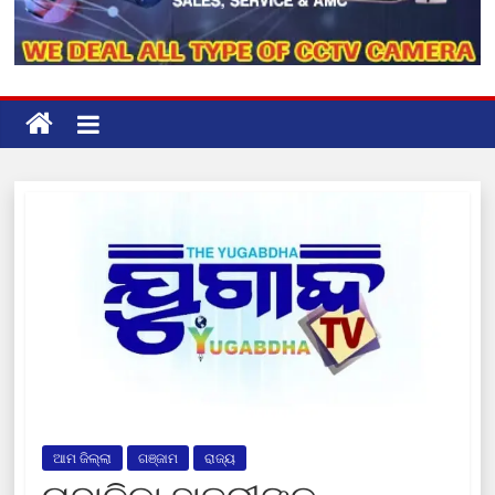
ଆମ ଜିଲ୍ଲା
ଗଞ୍ଜାମ
ରାଜ୍ୟ