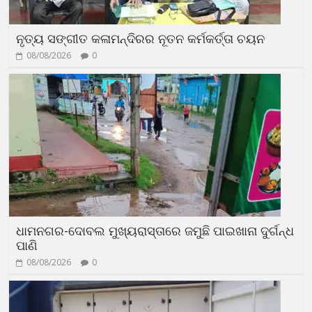
ନୃତ୍ୟ ସଙ୍ଗୀତ କଳାମନ୍ଦିରର ନୂତନ କର୍ମକର୍ତ୍ତା ଚୟନ
08/08/2026
0
ଧାମନଗର-ଦୋବଲ ମୁଖ୍ୟରାସ୍ତାରେ ଜମୁଛି ପାଇଖାନା ଦୁର୍ଗନ୍ଧ
ପାଣି
08/08/2026
0