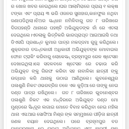
ର ଖୋଜ ଖବର ନେଇଥିଲେ।ଘର ଆଲାମିରାରେ ପ୍ରାୟ ୧ ଲକ୍ଷ
ଟଙ୍କା ଏବଂ ପ୍ରାୟ ୩ ଭରି ଓଜନର ସୁନାହାର,କାନଫୁଲ ନଥିବା
ଜଣାପଡିଥିଲା।ଝିଅର ସନ୍ଧାନ ନମିଳିବାରୁ ଗତ ୮ ତାରିଖରେ
ଦିଗପହଣ୍ଡି ଥାନାରେ ପହଞ୍ଚି ଅଭିଯୁକ୍ତଙ୍କ ନାଁ ରେ ଏତଲା
ଦେଇଥିଲେ।ଏତଲାକୁ ଭିତ୍ତିକରି ଭାରପ୍ରାପ୍ତ ଆଇଆଇସି ତଥା
ଡିଏସପି ପ୍ରଶାନ୍ତ କୁମାର ପାତ୍ର ମକଦ୍ଦମା ରୁଜୁ କରିଥିଲେ।
ଶୁକ୍ରବାର ତଦନ୍ତକାରୀ ଅଧିକାରୀ ଅଭିଯୁକ୍ତଙ୍କ ମୋବାଇଲ
ଫୋନ ଟ୍ରାକିଂ କରିବାରୁ ଲୋକେସନ୍ ବ୍ରହ୍ମପୁର ରେଳ ଷ୍ଟେସନ
ଦେଖାଇଥିଲା।ସେ ସଦଳବଳେ ଷ୍ଟେସନ ରେ ଚଢାଉ କରି
ଅଭିଯୁକ୍ତ ଙ୍କୁ ଗିରଫ କରିବା ସହ ନାବାଳିକା ଛାତ୍ରୀ ଙ୍କୁ
ଉଦ୍ଧାର କରି ଥାନାକୁ ଉଠାଇ ଆଣିଥିଲେ। ଭୁବନେଶ୍ୱର
ପଳାଶୁଣି ନିକଟ ଓଭରବ୍ରିଜ ତଳେ ଏକ କୁଡ଼ିଆ ରେ ତାଙ୍କୁ ନେଇ
ଦଣ୍ଡ ପାତ୍ର ରଖିଥିଲେ। ଗତ ୮ ତାରିଖରେ ଭୁବନେଶ୍ବର
ପଳାଶୁଣି ନିକଟ ଏକ ମନ୍ଦିରରେ ଅଭିଯୁକ୍ତ ଦଣ୍ଡ ମୋ
ମୁଣ୍ଡରେ ସିନ୍ଦୂର ଲଗାଇ ମୋତେ ବିବାହ କରିଥିବା ନେଇ ମହିଳା
ଥାନା ଏସ.ଆଇ ସୋଫିଆ ମିଶ୍ର ଙ୍କ ସମ୍ମୁଖରେ ପୀଡ଼ିତା ଛାତ୍ରୀ
ଜଣକ ବୟାନ ଦେଇଥିଲେ। ପରେ ବ୍ରହ୍ମପୁର ବଡ
ଡାକ୍ତରଖାନା ରେ ଉଭୟ ଅଭିଯୁକ୍ତ ଏବଂ ଛାତ୍ରୀ ଙ୍କ