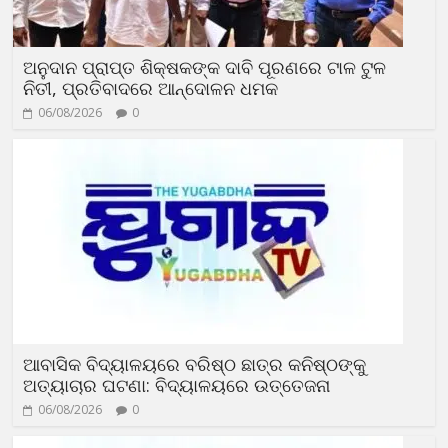
ଅନୁଦାନ ପ୍ରାପ୍ତ ଶିକ୍ଷକଙ୍କ ଦାବି ପୂରଣରେ ଟାଳ ଟୁଳ
ନିତୀ, ପ୍ରତିବାଦରେ ଆନ୍ଦୋଳନ ଧମକ
06/08/2026
0
ଆବାସିକ ବିଦ୍ୟାଳୟରେ ବରିଷ୍ଠ ଛାତ୍ର କନିଷ୍ଠଙ୍କୁ
ଅତ୍ୟାଚାର ଘଟଣା: ବିଦ୍ୟାଳୟରେ ଉତ୍ତେଜନା
06/08/2026
0