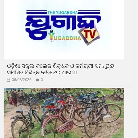
ଓଡ଼ିଶା ସ୍କୁଲ କଲେଜ ଶିକ୍ଷକ ଓ କର୍ମଚାରୀ ସମନ୍ୱୟ
ସମିତିର ବିଭିନ୍ନ ଦାବିନେଇ ଧାରଣା
06/08/2026
0