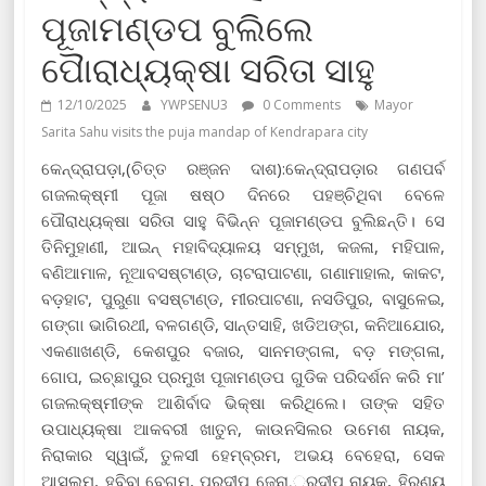
ପୂଜାମଣ୍ଡପ ବୁଲିଲେ
ପୈାରାଧ୍ୟକ୍ଷା ସରିତା ସାହୁ
12/10/2025
YWPSENU3
0 Comments
Mayor
Sarita Sahu visits the puja mandap of Kendrapara city
କେନ୍ଦ୍ରାପଡ଼ା,(ଚିତ୍ତ ରଞ୍ଜନ ଦାଶ):କେନ୍ଦ୍ରାପଡ଼ାର ଗଣପର୍ବ
ଗଜଲକ୍ଷ୍ମୀ ପୂଜା ଷଷ୍ଠ ଦିନରେ ପହଞ୍ଚିଥିବା ବେଳେ
ପୌରାଧ୍ୟକ୍ଷା ସରିତା ସାହୁ ବିଭିନ୍ନ ପୂଜାମଣ୍ଡପ ବୁଲିଛନ୍ତି। ସେ
ତିନିମୁହାଣୀ, ଆଇନ୍ ମହାବିଦ୍ୟାଳୟ ସମ୍ମୁଖ, କଜଳା, ମହିପାଳ,
ବଣିଆମାଳ, ନୂଆବସଷ୍ଟାଣ୍ଡ, ଚାଟରାପାଟଣା, ଗଣାମାହାଲ, କାକଟ,
ବଡ଼ହାଟ, ପୁରୁଣା ବସଷ୍ଟାଣ୍ଡ, ମୀରପାଟଣା, ନସଡିପୁର, ବାସୁଳେଇ,
ଗଙ୍ଗା ଭାଗିରଥୀ, ବଳଗଣ୍ଡି, ସାନ୍ତସାହି, ଖଡିଅଙ୍ଗ, କନିଆଯୋର,
ଏକଣାଖଣ୍ଡି, କେଶପୁର ବଜାର, ସାନମଙ୍ଗଳା, ବଡ଼ ମଙ୍ଗଳା,
ଗୋପ, ଇଚ୍ଛାପୁର ପ୍ରମୁଖ ପୂଜାମଣ୍ଡପ ଗୁଡିକ ପରିଦର୍ଶନ କରି ମା’
ଗଜଲକ୍ଷ୍ମୀଙ୍କ ଆଶିର୍ବାଦ ଭିକ୍ଷା କରିଥିଲେ। ତାଙ୍କ ସହିତ
ଉପାଧ୍ୟକ୍ଷା ଆକବରୀ ଖାତୁନ, କାଉନସିଲର ଉମେଶ ନାୟକ,
ନିରାକାର ସ୍ୱାଇଁ, ତୁଳସୀ ହେମ୍ବ୍ରମ, ଅଭୟ ବେହେରା, ସେକ
ଆସଲମ, ହବିବା ବେଗମ, ପ୍ରଦୀପ ଜେନା,୍ରଦୀପ ନାୟକ, ହିରଣ୍ୟ