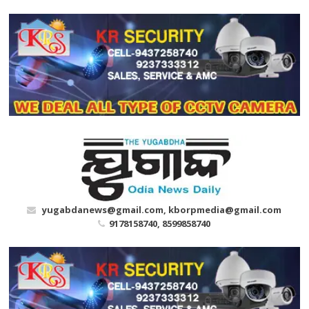
Skip
to
content
yugabdanews@gmail.com, kborpmedia@gmail.com
9178158740, 8599858740