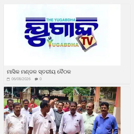
ମାସିକ ମଣ୍ଡଳ ସ୍ତରୀୟ ବୈଠକ
06/08/2026
0