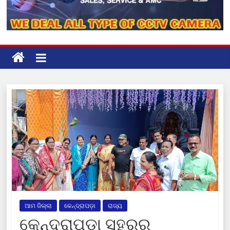
ଆମ ଜିଲ୍ଲା
କେନ୍ଦ୍ରାପଡ଼ା
ରାଜ୍ୟ
କେନ୍ଦ୍ରାପଡା ସହରର