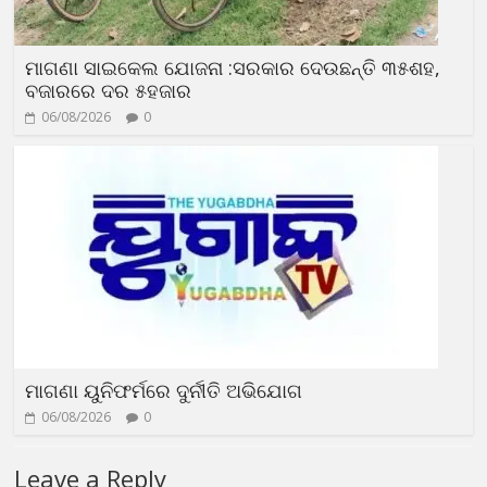
ମାଗଣା ସାଇକେଲ ଯୋଜନା :ସରକାର ଦେଉଛନ୍ତି ୩୫ଶହ,
ବଜାରରେ ଦର ୫ହଜାର
06/08/2026
0
ମାଗଣା ୟୁନିଫର୍ମରେ ଦୁର୍ନୀତି ଅଭିଯୋଗ
06/08/2026
0
Leave a Reply