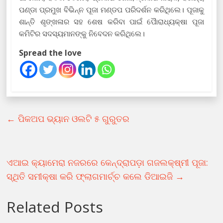
ପଣ୍ଡା ପ୍ରମୁଖ ବିଭିନ୍ନ ପୂଜା ମଣ୍ଡପ ପରିଦର୍ଶନ କରିଥିଲେ। ପୂଜାକୁ
ଶାନ୍ତି ଶୃଙ୍ଖଳାର ସହ ଶେଷ କରିବା ପାଇଁ ପୈାରାଧ୍ୟକ୍ଷା ପୂଜା
କମିଟିର ସଦସ୍ୟମାନଙ୍କୁ ନିବେଦନ କରିଥିଲେ।
Spread the love
←
ପିକଅପ ଭ୍ୟାନ ଓଲଟି ୫ ଗୁରୁତର
ଏଆଇ କ୍ୟାମେରା ନଜରରେ କେନ୍ଦ୍ରାପଡ଼ା ଗଜଲକ୍ଷ୍ମୀ ପୂଜା:
ସ୍ଥିତି ସମୀକ୍ଷା କରି ଫ୍ଲାଗମାର୍ଚ୍ଚ କଲେ ଡିଆଇଜି
→
Related Posts