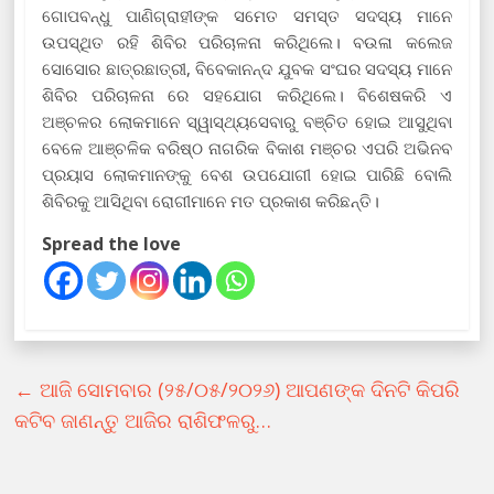
ଗୋପବନ୍ଧୁ ପାଣିଗ୍ରାହୀଙ୍କ ସମେତ ସମସ୍ତ ସଦସ୍ୟ ମାନେ
ଉପସ୍ଥିତ ରହି ଶିବିର ପରିଚାଳନା କରିଥିଲେ। ବଉଳା କଲେଜ
ସୋସୋର ଛାତ୍ରଛାତ୍ରୀ, ବିବେକାନନ୍ଦ ଯୁବକ ସଂଘର ସଦସ୍ୟ ମାନେ
ଶିବିର ପରିଚାଳନା ରେ ସହଯୋଗ କରିଥିଲେ। ବିଶେଷକରି ଏ
ଅଞ୍ଚଳର ଲୋକମାନେ ସ୍ୱାସ୍ଥ୍ୟସେବାରୁ ବଞ୍ଚିତ ହୋଇ ଆସୁଥିବା
ବେଳେ ଆଞ୍ଚଳିକ ବରିଷ୍ଠ ନାଗରିକ ବିକାଶ ମଞ୍ଚର ଏପରି ଅଭିନବ
ପ୍ରୟାସ ଲୋକମାନଙ୍କୁ ବେଶ ଉପଯୋଗୀ ହୋଇ ପାରିଛି ବୋଲି
ଶିବିରକୁ ଆସିଥିବା ରୋଗୀମାନେ ମତ ପ୍ରକାଶ କରିଛନ୍ତି।
Spread the love
←
ଆଜି ସୋମବାର (୨୫/୦୫/୨୦୨୬) ଆପଣଙ୍କ ଦିନଟି କିପରି
କଟିବ ଜାଣନ୍ତୁ ଆଜିର ରାଶିଫଳରୁ…