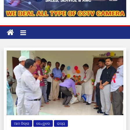
ଆମ ଜିଲ୍ଲା
କେନ୍ଦୁଝର
ରାଜ୍ୟ