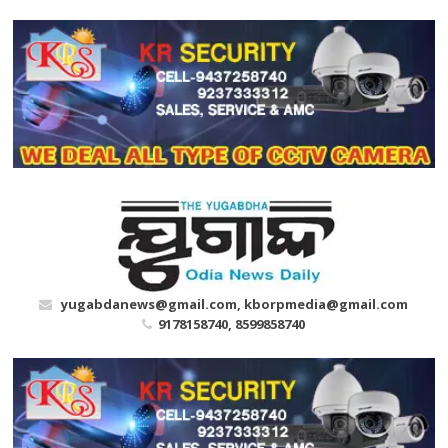
Skip
to
content
yugabdanews@gmail.com, kborpmedia@gmail.com
9178158740, 8599858740