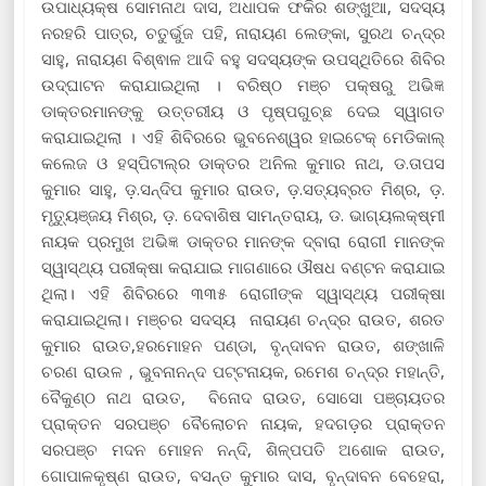
ଉପାଧ୍ୟକ୍ଷ ସୋମନାଥ ଦାସ, ଅଧାପକ ଫକିର ଶଙ୍ଖୁଆ, ସଦସ୍ୟ
ନରହରି ପାତ୍ର, ଚତୁର୍ଭୁଜ ପହି, ନାରାୟଣ ଲେଙ୍କା, ସୁରଥ ଚନ୍ଦ୍ର
ସାହୁ, ନାରାୟଣ ବିଶ୍ଵାଳ ଆଦି ବହୁ ସଦସ୍ୟଙ୍କ ଉପସ୍ଥିତିରେ ଶିବିର
ଉଦ୍ଘାଟନ କରାଯାଇଥିଲା । ବରିଷ୍ଠ ମଞ୍ଚ ପକ୍ଷରୁ ଅଭିଜ୍ଞ
ଡାକ୍ତରମାନଙ୍କୁ ଉତ୍ତରୀୟ ଓ ପୃଷ୍ପଗୁଚ୍ଛ ଦେଇ ସ୍ୱାଗତ
କରାଯାଇଥିଲା । ଏହି ଶିବିରରେ ଭୁବନେଶ୍ୱର ହାଇଟେକ୍ ମେଡିକାଲ୍
କଲେଜ ଓ ହସ୍ପିଟାଲ୍‌ର ଡାକ୍ତର ଅନିଲ କୁମାର ନାଥ, ଡ.ତାପସ
କୁମାର ସାହୁ, ଡ଼.ସନ୍ଦିପ କୁମାର ରାଉତ, ଡ଼.ସତ୍ୟବ୍ରତ ମିଶ୍ର, ଡ଼.
ମୃତ୍ୟୁଞ୍ଜୟ ମିଶ୍ର, ଡ଼. ଦେବାଶିଷ ସାମନ୍ତରାୟ, ଡ. ଭାଗ୍ୟଲକ୍ଷ୍ମୀ
ନାୟକ ପ୍ରମୁଖ ଅଭିଜ୍ଞ ଡାକ୍ତର ମାନଙ୍କ ଦ୍ବାରା ରୋଗୀ ମାନଙ୍କ
ସ୍ୱାସ୍ଥ୍ୟ ପରୀକ୍ଷା କରାଯାଇ ମାଗଣାରେ ଔଷଧ ବଣ୍ଟନ କରାଯାଇ
ଥିଲା। ଏହି ଶିବିରରେ ୩୩୫ ରୋଗୀଙ୍କ ସ୍ୱାସ୍ଥ୍ୟ ପରୀକ୍ଷା
କରାଯାଇଥିଲା। ମଞ୍ଚର ସଦସ୍ୟ ନାରାୟଣ ଚନ୍ଦ୍ର ରାଉତ, ଶରତ
କୁମାର ରାଉତ,ହରମୋହନ ପଣ୍ଡା, ବୃନ୍ଦାବନ ରାଉତ, ଶଙ୍ଖାଳି
ଚରଣ ରାଉଳ , ଭୁବନାନନ୍ଦ ପଟ୍ଟନାୟକ, ରମେଶ ଚନ୍ଦ୍ର ମହାନ୍ତି,
ବୈକୁଣ୍ଠ ନାଥ ରାଉତ, ବିନୋଦ ରାଉତ, ସୋସୋ ପଞ୍ଚାୟତର
ପ୍ରାକ୍ତନ ସରପଞ୍ଚ ବୈଲୋଚନ ନାୟକ, ହଦଗଡ଼ର ପ୍ରାକ୍ତନ
ସରପଞ୍ଚ ମଦନ ମୋହନ ନନ୍ଦି, ଶିଳ୍ପପତି ଅଶୋକ ରାଉତ,
ଗୋପାଳକୃଷ୍ଣ ରାଉତ, ବସନ୍ତ କୁମାର ଦାସ, ବୃନ୍ଦାବନ ବେହେରା,