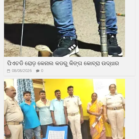
ପିଏଚଡି ରୋଡ଼ କେନାଲ କଡରୁ କିଙ୍ଗ କୋବ୍ରା ଉଦ୍ଧାର
08/08/2026
0