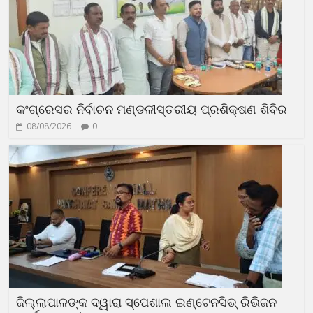
କଂଗ୍ରେସର ନିର୍ବାଚନ ମଣ୍ଡଳୀସ୍ତରୀୟ ପ୍ରଶିକ୍ଷଣ ଶିବିର
08/08/2026
0
ଜିଲ୍ଲାପାଳଙ୍କ ଦ୍ୱାରା ସ୍ପେଶାଲ ଇଣ୍ଟେନସିଭ୍ ରିଭିଜନ