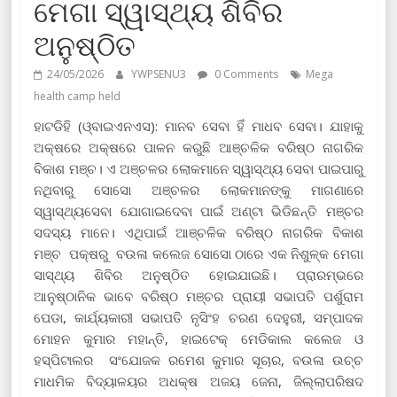
ମେଗା ସ୍ୱାସ୍ଥ୍ୟ ଶିବିର
ଅନୁଷ୍ଠିତ
24/05/2026
YWPSENU3
0 Comments
Mega
health camp held
ହାଟଡିହି (ଓ୍ବାଇଏନଏସ): ମାନବ ସେବା ହିଁ ମାଧବ ସେବା। ଯାହାକୁ
ଅକ୍ଷରେ ଅକ୍ଷରେ ପାଳନ କରୁଛି ଆଞ୍ଚଳିକ ବରିଷ୍ଠ ନାଗରିକ
ବିକାଶ ମଞ୍ଚ। ଏ ଅଞ୍ଚଳର ଲୋକମାନେ ସ୍ୱାସ୍ଥ୍ୟ ସେବା ପାଇପାରୁ
ନଥିବାରୁ ସୋସୋ ଅଞ୍ଚଳର ଲୋକମାନଙ୍କୁ ମାଗଣାରେ
ସ୍ୱାସ୍ଥ୍ୟସେବା ଯୋଗାଇଦେବା ପାଇଁ ଅଣ୍ଟା ଭିଡିଛନ୍ତି ମଞ୍ଚର
ସଦସ୍ୟ ମାନେ। ଏଥିପାଇଁ ଆଞ୍ଚଳିକ ବରିଷ୍ଠ ନାଗରିକ ବିକାଶ
ମଞ୍ଚ ପକ୍ଷରୁ ବଉଳା କଲେଜ ସୋସୋ ଠାରେ ଏକ ନିଶୁଳ୍କ ମେଗା
ସାସ୍ଥ୍ୟ ଶିବିର ଅନୁଷ୍ଠିତ ହୋଇଯାଇଛି। ପ୍ରାରମ୍ଭରେ
ଆନୁଷ୍ଠାନିକ ଭାବେ ବରିଷ୍ଠ ମଞ୍ଚର ପ୍ରାୟୀ ସଭାପତି ପର୍ଶୁରାମ
ପେଡା, କାର୍ଯ୍ୟକାରୀ ସଭାପତି ନୃସିଂହ ଚରଣ ଦେହୁରୀ, ସମ୍ପାଦକ
ମୋହନ କୁମାର ମହାନ୍ତି, ହାଇଟେକ୍ ମେଡିକାଲ କଲେଜ ଓ
ହସ୍ପିଟାଲର ସଂଯୋଜକ ରମେଶ କୁମାର ସୂଚାର, ବଉଳା ଉଚ୍ଚ
ମାଧମିକ ବିଦ୍ୟାଳୟର ଅଧକ୍ଷ ଅଜୟ ଜେନା, ଜିଲ୍ଲାପରିଷଦ