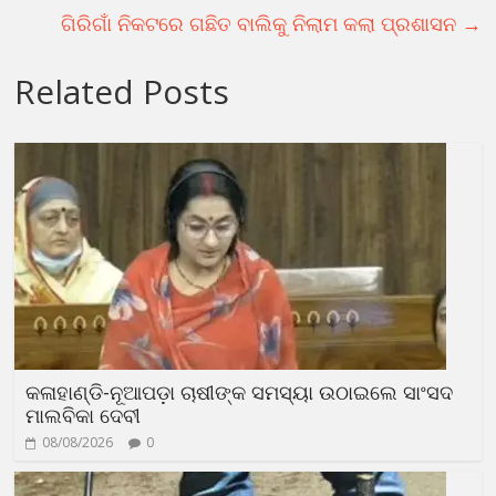
ଗିରିଗାଁ ନିକଟରେ ଗଛିତ ବାଲିକୁ ନିଲାମ କଲା ପ୍ରଶାସନ
→
Related Posts
କଳାହାଣ୍ଡି-ନୂଆପଡ଼ା ଚାଷୀଙ୍କ ସମସ୍ୟା ଉଠାଇଲେ ସାଂସଦ
ମାଲବିକା ଦେବୀ
08/08/2026
0