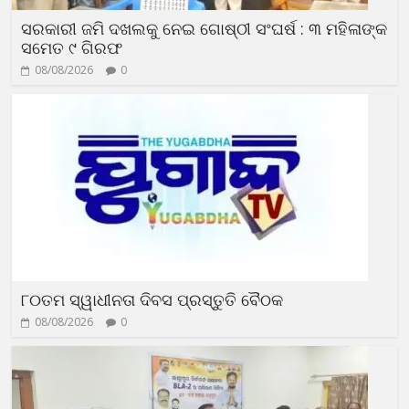
ସରକାରୀ ଜମି ଦଖଲକୁ ନେଇ ଗୋଷ୍ଠୀ ସଂଘର୍ଷ : ୩ ମହିଳାଙ୍କ
ସମେତ ୯ ଗିରଫ
08/08/2026
0
୮୦ତମ ସ୍ୱାଧୀନତା ଦିବସ ପ୍ରସ୍ତୁତି ବୈଠକ
08/08/2026
0