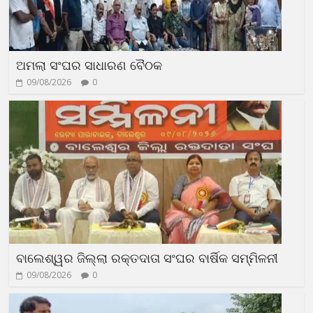
ଅମଲା ସଂଘର ସାଧାରଣ ବୈଠକ
09/08/2026
0
ବାଲେଶ୍ୱର ଜିଲ୍ଲା ରକ୍ତଦାତା ସଂଘର ବାର୍ଷିକ ସମ୍ମିଳନୀ
09/08/2026
0