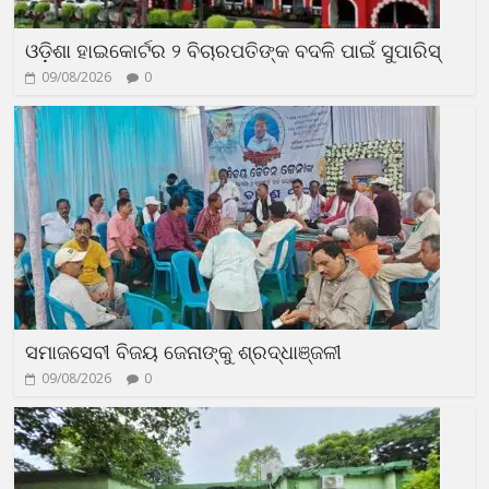
ଓଡ଼ିଶା ହାଇକୋର୍ଟର ୨ ବିଚାରପତିଙ୍କ ବଦଳି ପାଇଁ ସୁପାରିସ୍‌
09/08/2026
0
ସମାଜସେବୀ ବିଜୟ ଜେନାଙ୍କୁ ଶ୍ରଦ୍ଧାଞ୍ଜଳୀ
09/08/2026
0