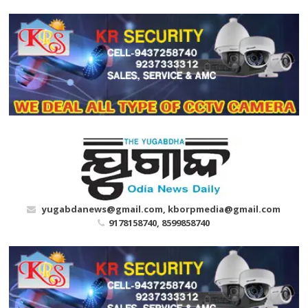
Skip
to
content
yugabdanews@gmail.com, kborpmedia@gmail.com
9178158740, 8599858740