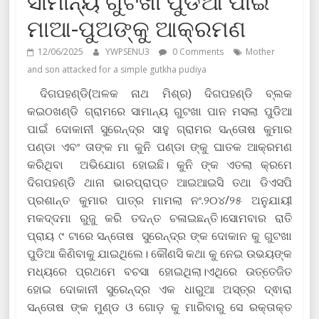
ସାମାନ୍ୟ ଗୁଟଖା ପୁଡିଆ ପାଇଁ
ମାଆ-ପୁଅଙ୍କୁ ଆକ୍ରମଣ
12/06/2025
YWPSENU3
0 Comments
Mother
and son attacked for a simple gutkha pudiya
ଦିଗପହଣ୍ଡି(ଅଳକ ନାଥ ମିଶ୍ର) ଦିଗପହଣ୍ଡି ବ୍ଲକ
କଇଠଖଣ୍ଡି ଗ୍ରାମରେ ସାମାନ୍ୟ ଗୁଟଖା ପାନ ମସଲା ପୁଡିଆ
ପାଇଁ ଦୋକାନୀ ସୁରେନ୍ଦ୍ର ସାହୁ ଗ୍ରାମର ସନ୍ତୋଷ କୁମାର
ପଣ୍ଡା ଏବଂ ତାଙ୍କ ମା କୁନି ପଣ୍ଡା ଙ୍କୁ ଘାତକ ଆକ୍ରମଣ
କରିଥିବା ଅଭିଯୋଗ ହୋଇଛି। କୁନି ଙ୍କ ଏତଲା କ୍ରମେ
ଦିଗପହଣ୍ଡି ଥାନା ଭାରପ୍ରାପ୍ତ ଆଇଆଇସି ତଥା ଡିଏସପି
ପ୍ରଶାନ୍ତ କୁମାର ପାତ୍ର ମାମଲା ନଂ.୨୦୪/୨୫ ଅନୁଯାୟୀ
ମକଦ୍ଦମା ରୁଜୁ କରି ତଦନ୍ତ ଚଳାଇଛନ୍ତି।ସୋମବାର ରାତି
ପ୍ରାୟ ୯ ଟାରେ ସନ୍ତୋଷ ସୁରେନ୍ଦ୍ର ଙ୍କ ଦୋକାନ କୁ ଗୁଟଖା
ପୁଡିଆ କିଣିବାକୁ ଯାଇଥିଲେ। କୌଣସି କଥା କୁ ନେଇ ଉଭୟଙ୍କ
ମଧ୍ୟରେ ପ୍ରଥମେ ବଚସା ହୋଇଥିଲା।ଏଥିରେ ଉତ୍ତେଜିତ
ହୋଇ ଦୋକାନୀ ସୁରେନ୍ଦ୍ର ଏକ ଧାରୁଆ ଅସ୍ତ୍ର ଦ୍ଵାରା
ସନ୍ତୋଷ ଙ୍କ ମୁଣ୍ଡ ଓ ଗୋଡ଼ କୁ ମାରିବାରୁ ସେ ରକ୍ତାକ୍ତ