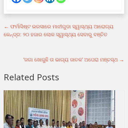
←
ଫର୍ମାସିଷ୍ଟ ଭରସାରେ ମାଝୀଗୁଡା ସ୍ୱାସ୍ଥ୍ୟ ଆରାେଗ୍ୟ
କେନ୍ଦ୍ର: ୨୦ ହଜାର ଲୋକ ସ୍ୱାସ୍ଥ୍ୟ ସେବାରୁ ବଞ୍ଚିତ
‘ଜଗା ଖୋଜୁଛି ତା ଭାଗ୍ୟ ଜାତକ’ ଅପେରା ମଞ୍ଚସ୍ଥ
→
Related Posts