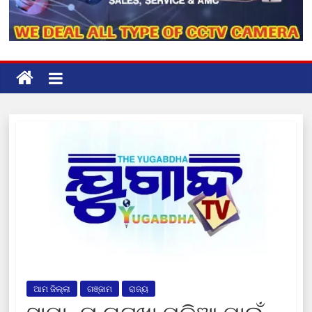
ଆମ ଜିଲ୍ଲା
ଗଞ୍ଜାମ
ରାଜ୍ୟ