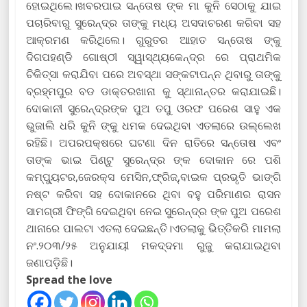
ହୋଇଥିଲେ।ଖବରପାଇ ସନ୍ତୋଷ ଙ୍କ ମା କୁନି ସେଠାକୁ ଯାଇ
ପଚାରିବାରୁ ସୁରେନ୍ଦ୍ର ତାଙ୍କୁ ମଧ୍ୟ ଅସଦାଚରଣ କରିବା ସହ
ଆକ୍ରମଣ କରିଥିଲେ। ଗୁରୁତର ଆହାତ ସନ୍ତୋଷ ଙ୍କୁ
ଦିଗପହଣ୍ଡି ଗୋଷ୍ଠୀ ସ୍ୱାସ୍ଥ୍ୟକେନ୍ଦ୍ର ରେ ପ୍ରାଥମିକ
ଚିକିତ୍ସା କରାଯିବା ପରେ ଅବସ୍ଥା ସଙ୍କଟାପନ୍ନ ଥିବାରୁ ତାଙ୍କୁ
ବ୍ରହ୍ମପୁର ବଡ ଡାକ୍ତରଖାନା କୁ ସ୍ଥାନାନ୍ତର କରାଯାଇଛି।
ଦୋକାନୀ ସୁରେନ୍ଦ୍ରଙ୍କ ପୁଅ ତପୁ ଓରଫ ପରେଶ ସାହୁ ଏକ
ଭୁଜାଲି ଧରି କୁନି ଙ୍କୁ ଧମକ ଦେଇଥିବା ଏତଲାରେ ଉଲ୍ଲେଖ
ରହିଛି। ଅପରପକ୍ଷରେ ଘଟଣା ଦିନ ରାତିରେ ସନ୍ତୋଷ ଏବଂ
ତାଙ୍କ ଭାଇ ପିଣ୍ଟୁ ସୁରେନ୍ଦ୍ର ଙ୍କ ଦୋକାନ ରେ ପଶି
କମ୍ପ୍ୟୁଟର,ଜେରକ୍ସ ମେସିନ,ଫ୍ରିଜ୍,ବାଇକ ପ୍ରଭୃତି ଭାଙ୍ଗି
ନଷ୍ଟ କରିବା ସହ ଦୋକାନରେ ଥିବା ବହୁ ପରିମାଣର ରାସନ
ସାମଗ୍ରୀ ଫିଙ୍ଗି ଦେଇଥିବା ନେଇ ସୁରେନ୍ଦ୍ର ଙ୍କ ପୁଅ ପରେଶ
ଥାନାରେ ପାଲଟା ଏତଲା ଦେଇଛନ୍ତି।ଏତଲାକୁ ଭିତ୍ତିକରି ମାମଲା
ନଂ.୨୦୩/୨୫ ଅନୁଯାୟୀ ମକଦ୍ଦମା ରୁଜୁ କରାଯାଇଥିବା
ଜଣାପଡ଼ିଛି।
Spread the love