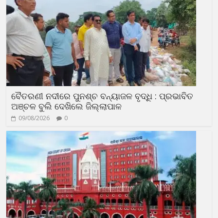
ବୈତରଣୀ ନଦୀରେ ପୁନଶ୍ଚ ବନ୍ୟାଜଳ ବୃଦ୍ଧି : ପ୍ରଭାବିତ
ଅଞ୍ଚଳ ବୁଲି ଦେଖିଲେ ଜିଲ୍ଲାପାଳ
09/08/2026
0