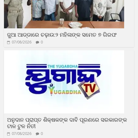
ଜୁଆ ଆଡ୍ଡାରେ ଚଢ଼ାଉ:୨ ମହିଳାଙ୍କ ସମେତ ୭ ଗିରଫ
07/08/2026
0
ଅନୁଦାନ ପ୍ରାପ୍ତ ଶିକ୍ଷକଙ୍କ ଦାବି ପୂରଣରେ ସରକାରଙ୍କ
ଟାଳ ଟୁଳ ନିତୀ
07/08/2026
0