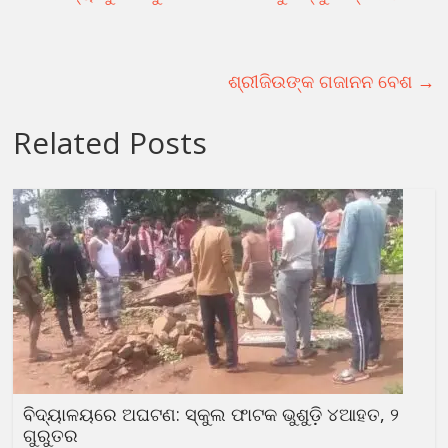
ଶ୍ରୀଜିଉଙ୍କ ଗଜାନନ ବେଶ
→
Related Posts
ବିଦ୍ୟାଳୟରେ ଅଘଟଣ: ସ୍କୁଲ ଫାଟକ ଭୁଶୁଡ଼ି ୪ଆହତ, ୨
ଗୁରୁତର