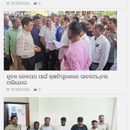
07/08/2026
0
ନୂତନ ରେଳପଥ ପାଇଁ କ୍ଷତିପୂରଣରେ ପାତରଅନ୍ତର
ଅଭିଯୋଗ
07/08/2026
0