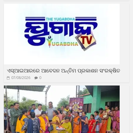
ଏସ୍‌ଆଇଆରରେ ଆବେଦନ ଅନ୍ତିମ ପ୍ରକାଶନ ସଂରକ୍ଷିତ
07/08/2026
0