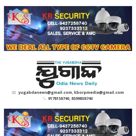
Skip
to
content
yugabdanews@gmail.com, kborpmedia@gmail.com
9178158740, 8599858740