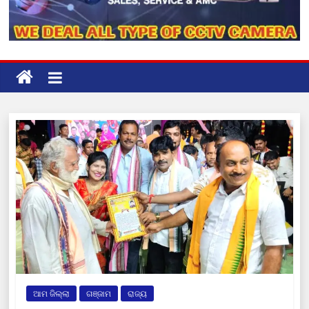
ଆମ ଜିଲ୍ଲା
ଗଞ୍ଜାମ
ରାଜ୍ୟ