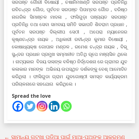
ସରପଞ୍ଚ ଗୈାରୀ ବିଷୋୟୀ , ଚଷାନିମଖଣ୍ଡି ସରପଞ୍ଚ ପ୍ରତିନିଧି
ରବିଚନ୍ଦ୍ର ଗୈାଡ, ପୂର୍ବତନ ସରପଞ୍ଚ ପିତାମ୍ବର ଗୈାଡ , ବରିଷ୍ଠ
ନାଗରିକ ସିମାଞ୍ଚଳ ମାଦଳା , ଫାସିଗୁଡ଼ା ପଞ୍ଚାୟତ ସରପଞ୍ଚ
ପ୍ରତିନିଧି ତଥା ସେବା ସମବାୟ ସମିତି ସଭାପତି ଶିବରାମ ପ୍ରଧାନ ,
ପୂର୍ବତନ ସରପଞ୍ଚ ଦିଲ୍ଲୀପ ସେଠୀ , ଅପେରା ମ୍ୟାନେଜର
କୃଷ୍ଣଚନ୍ଦ୍ର ନାୟକ , ଅଧିକାରୀ ରବୀନ୍ଦ୍ର କୁମାର ବିଷୋୟୀ ,
କୋଷାଧ୍ୟକ୍ଷ ଗୋପାଳ ମଣ୍ଡଳ , ରମେଶ ଚନ୍ଦ୍ର ନାୟକ , ବିଭୂ
ସୁନ୍ଦର ପ୍ରଧାନ ପ୍ରମୁଖ ସମ୍ମାନୀତ ଅତିଥି ରୂପେ ମଞ୍ଚାସିନ ଥିଲେ
। ନାଟ୍ୟକାର ବିଜୟ ଦାସଙ୍କ ବଳିଷ୍ଠ ନିର୍ଦ୍ଦେଶନା ରେ ଗ୍ରାମର ଯୁବ
କଳାକାର ମାନଙ୍କ ଅଭିନୟ ଉପସ୍ଥିତ ଦର୍ଶକଙ୍କୁ ବେଶ୍ ଆମୋଦିତ
କରିଥିଲା । ଫାସିଗୁଡା ଗ୍ରାମ ଯୁବଗୋଷ୍ଠୀ ସମସ୍ତ କାର୍ଯ୍ୟକ୍ରମ
ପରିଚାଳନାରେ ସହଯୋଗ କରିଥିଲେ ।
Spread the love
←
ସାମାନ୍ୟ ଗୁଟଖା ପୁଡିଆ ପାଇଁ ମାଆ-ପୁଅଙ୍କୁ ଆକ୍ରମଣ