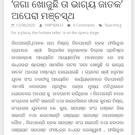
‘ଜଗା ଖୋଜୁଛି ତା ଭାଗ୍ୟ ଜାତକ’
ଅପେରା ମଞ୍ଚସ୍ଥ
12/06/2025
YWPSENU3
0 Comments
'Searching
,
for a place
the fortune teller' is on the opera stage
ଦିଗପହଣ୍ଡି,(ଅଳକ ନାଥ ମିଶ୍ର) ଦିଗପହଣ୍ଡି ବ୍ଳକ ଫାସିଗୁଡା
ଗ୍ରାମରେ ଶ୍ରୀ ସିଦ୍ଧବୀର ହନୁମାନଙ୍କ ବିଗ୍ରହ ପ୍ରତିଷ୍ଠା
ଉପଲକ୍ଷେ ଆୟୋଜିତ ଆଧ୍ୟାତ୍ମିକ ମହୋତ୍ସବ ରେ ହସ
କାନ୍ଦଭରା ଶ୍ରେଷ୍ଠ ସାମାଜିକ ନାଟକ ‘ଜଗା ଖୋଜୁଛି ତା ଭାଗ୍ୟ
ଜାତକ’ ଅପେରା ମଞ୍ଚସ୍ଥ ହୋଇଯାଇଛି । ଗ୍ରାମର ଶ୍ରୀ ହନୁମାନ
ଯୁବକ ସଂଘ ତରଫରୁ ଆୟୋଜିତ କାର୍ଯ୍ୟକ୍ରମରେ ଦିଗପହଣ୍ଡି
ଏନଏସି ନଗରପାଳ ପ୍ରଫୁଲ ପଣ୍ଡା ମୁଖ୍ୟ ଅତିଥିଭାବେ
ଯୋଗଦେଇ ଅପେରା କୁ ଉଦଘାଟନ କରିଥିଲେ । ଦିଗପହଣ୍ଡି ନଗର
କଂଗ୍ରେସ କମିଟି ସଭାପତି ତଥା କାଉନସିଲର ଦୀପକ କୁମାର ମିଶ୍ର,
କଂଗ୍ରେସ ଯୁବନେତା କେ. କୁନା, ସରପଞ୍ଚ ସଂଘ ଗଞ୍ଜାମ ଜିଲା
ସଭାପତି ତଥା କଇଠଖଣ୍ଡି ପଞ୍ଚାୟତ ସରପଞ୍ଚ ମନୋରଞ୍ଜନ
ଗୈାଡ , ଦିଗପହଣ୍ଡି ବ୍ଳକ ସରପଞ୍ଚ ସଂଘ ସଭାପତି ତଥା କରପଡା
ପଞ୍ଚାୟତ ସରପଞ୍ଚ ଫନୀନ୍ଦ୍ର ଚନ୍ଦ୍ର ଗୋସ୍ୱାମୀ , ଫାସିଗୁଡା