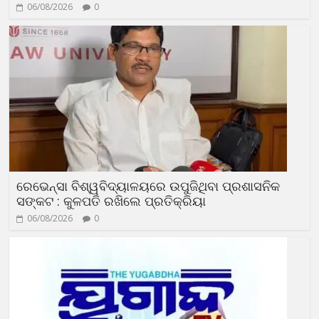
06/08/2026
0
ରେଭେନ୍ସା ବିଶ୍ୱବିଦ୍ୟାଳୟରେ ଉପୁଜିଥିବା ପ୍ରଶାସନିକ
ସଙ୍କଟ : କୁଳପତି ରଖିଲେ ପ୍ରତିକ୍ରିୟା
06/08/2026
0