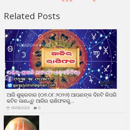
Related Posts
ଆଜି ଶୁକ୍ରବାର (୦୭.୦୮.୨୦୨୬) ଆପଣଙ୍କ ଦିନଟି କିପରି
କଟିବ ଜାଣନ୍ତୁ ଆଜିର ରାଶିଫଳରୁ…
06/08/2026
0