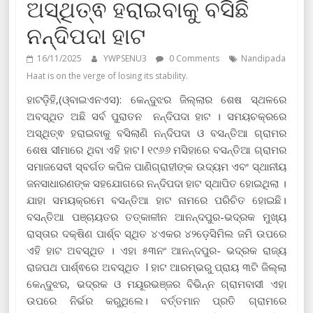
ଅସ୍ଥିତ୍ଵ ହରାଇବାକୁ ବସିଛି
ନନ୍ଦିପଦା ହାଟ
16/11/2025
YWPSENU3
0 Comments
Nandipada
Haat is on the verge of losing its stability.
ହାଟଡ଼ିହି,(ଓ୍ବାଇଏନଏସ): କେନ୍ଦୁଝର ଜିଲ୍ଲାର ଶେଷ ସ୍ଥଳରେ
ଅବସ୍ଥିତ ଅଛି ସର୍ବ ପୁରାତନ ନନ୍ଦିପଦା ହାଟ । ସମୟଚକ୍ରରେ
ଅସ୍ଥିତ୍ଵ ହରାଇବାକୁ ବସିଲାଣି ନନ୍ଦିପଦା ଓ ବସନ୍ତିଆ ଗ୍ରାମର
ଶେଷ ସୀମାରେ ଥିବା ଏହି ହାଟ l ୧୯୬୬ ମସିହାରେ ବସନ୍ତିଆ ଗ୍ରାମର
ସମାଜସେବୀ ସ୍ବର୍ଗତ କପିଳ ପାଣିଗ୍ରାହୀଙ୍କ ଉଦ୍ୟମ ଏବଂ ସ୍ଥାନୀୟ
ଜନସାଧାରଣଙ୍କ ସହଯୋଗରେ ନନ୍ଦିପଦା ହାଟ ସ୍ଥାପିତ ହୋଇଥିଲା ।
ଯାହା ସମୟକ୍ରମେ ବସନ୍ତିଆ ହାଟ ନାମରେ ପରିଚିତ ହୋଇଛି।
ବସନ୍ତିଆ ପଞ୍ଚାୟତର ତତ୍କାଳୀନ ଆନନ୍ଦପୁର-ଭଦ୍ରକ ମୁଖ୍ୟ
ରାସ୍ତାର ଦକ୍ଷିଣ ପାର୍ଶ୍ବ ସ୍ଥିତ ୪ଏକର ୪୨ଡ଼େସିମିଲ ଜମି ଉପରେ
ଏହି ହାଟ ଅବସ୍ଥିତ । ଏହା ୫୩ନଂ ଆନନ୍ଦପୁର- ଭଦ୍ରକ ରାଜ୍ୟ
ରାଜପଥ ପାର୍ଶ୍ଵରେ ଅବସ୍ଥିତ l ହାଟ ଆରମ୍ଭରୁ ପ୍ରାୟ ୩ଟି ଜିଲ୍ଲା
କେନ୍ଦୁଝର, ଭଦ୍ରକ ଓ ମୟୂରଭଞ୍ଜର ବିଭିନ୍ନ ଗ୍ରାମବାସୀ ଏହା
ଉପରେ ନିର୍ଭର କରୁଥିଲେ। ବର୍ତ୍ତମାନ ପ୍ରତି ଗ୍ରାମରେ