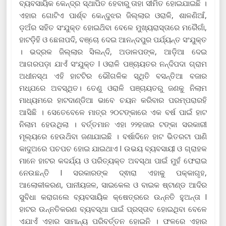
ବ୍ୟବସାୟିକ କେନ୍ଦ୍ର ସ୍ଥାପିତ ହେବାରୁ ତାହା ସୀମିତ ହୋଇଯାଇଛି ।
ଏହାର ଗୋଟିଏ ପାର୍ଶ୍ବ କେନ୍ଦୁଝର ଜିଲ୍ଲାର ଓରାଳି, ଶାଳଣିଆଁ,
ଡ଼ଅଁର ସହିତ ସଂଯୁକ୍ତ ହୋଇଥ‌ିବା ବେଳେ ମୁଖ୍ୟରାସ୍ତାରେ ମରୈଗାଁ,
ହାଟଡ଼ିହି ଓ ଛେନାପଦି, ବଞ୍ଚୋ ଦେଇ ଆନନ୍ଦପୁର ପର୍ଯ୍ୟନ୍ତ ସଂଯୁକ୍ତ
। ଭଦ୍ରକ ଜିଲ୍ଲାର ସିଲନ୍ଦି, ଅଡାଳପଙ୍କ, ଆଡ଼ିଆ ଦେଇ
ଆଗରପଡ଼ା ଯାଏଁ ସଂଯୁକ୍ତ l ଓରାଳି ପଞ୍ଚାୟତର ନନ୍ଦିପଦା ଗ୍ରାମ
ଅଧୀନସ୍ଥ ଏହି ହାଟଟିର ଭୌଗଳିକ ସ୍ଥିତି ବସନ୍ତିଆ ବଜାର
ମଧ୍ଯରେ ଅବସ୍ଥିତ। ତେଣୁ ଓରାଳି ପଞ୍ଚାୟତରୁ ଜଣକୁ ନିଲାମ
ମାଧ୍ୟମରେ ହାଟଦାଣ୍ଡିଆ ଭାବେ ଚୟନ କରିବାର ପରମ୍ପରାରହି
ଆସିଛି । ସେତେବେଳେ ମାତ୍ର ୨୦ଟଙ୍କାରେ ଏକ ବର୍ଷ ପାଇଁ ହାଟ
ନିଲାମ ହେଉଥିଲା । ବର୍ତ୍ତମାନ ଏହା ୨୨ହଜାର ଟଙ୍କା ସରକାରୀ
ମୂଲ୍ୟରେ ହେଉଥ‌ିବା ଜଣାଯାଇଛି । ବର୍ଷାଦିନେ ହାଟ ଭିତରଟା ପାଣି
କାଦୁଅରେ ପଚପଚ ହୋଇ ଯାଇଥାଏ l ଉଭୟ ବ୍ୟବସାୟୀ ଓ ଗ୍ରାହକ
ମାନେ ହାଟର କଦର୍ଯ୍ୟ ଓ ପରିତ୍ୟକ୍ତ ଅବସ୍ଥା ପାଇଁ ମୁହଁ ଫେରାଇ
ନେଉଛନ୍ତି l ସରକାରଙ୍କ ଦ୍ଵାରା ଏହାକୁ ପକ୍କାଗୃହ,
ଆଲୋକୀକରଣ, ପାନୀୟଜଳ, ସାଇକେଲ ଓ ବାଇକ ଷ୍ଟାଣ୍ଡ ଆଦିର
ସୁବିଧା କରାଗଲେ ବ୍ୟବସାୟିକ କ୍ଷେତ୍ରରେ ଉନ୍ନତି ହୁଅନ୍ତା l
ହାଟର ଉନ୍ନତିକରଣ ବ୍ୟବସ୍ଥା ପାଇଁ ପ୍ରସ୍ତାବ ହୋଇଥିବା ବେଳେ
ଏଯାଏଁ ଏହାର ସାମାନ୍ୟ ପରିବର୍ତ୍ତନ ହୋଇନି । ଫଳରେ ଏହାର