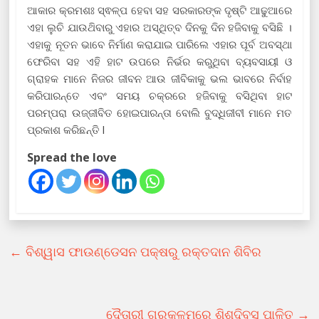
ଆକାର କ୍ରମଶଃ ସ୍ଵଳ୍ପ ହେବା ସହ ସରକାରଙ୍କ ଦୃଷ୍ଟି ଆଢୁଆରେ
ଏହା ଲୁଚି ଯାଉଥ‌ିବାରୁ ଏହାର ଅସ୍ଥିତ୍ବ ଦିନକୁ ଦିନ ହଜିବାକୁ ବସିଛି ।
ଏହାକୁ ନୂତନ ଭାବେ ନିର୍ମାଣ କରାଯାଇ ପାରିଲେ ଏହାର ପୂର୍ବ ଅବସ୍ଥା
ଫେରିବା ସହ ଏହି ହାଟ ଉପରେ ନିର୍ଭର କରୁଥିବା ବ୍ୟବସାୟୀ ଓ
ଗ୍ରାହକ ମାନେ ନିଜର ଜୀବନ ଆଉ ଜୀବିକାକୁ ଭଲ ଭାବରେ ନିର୍ବାହ
କରିପାରନ୍ତେ ଏବଂ ସମୟ ଚକ୍ରରେ ହଜିବାକୁ ବସିଥିବା ହାଟ
ପରମ୍ପରା ଉଜ୍ଜୀବିତ ହୋଇପାରନ୍ତା ବୋଲି ବୁଦ୍ଧିଜୀବୀ ମାନେ ମତ
ପ୍ରକାଶ କରିଛନ୍ତି l
Spread the love
←
ବିଶ୍ୱାସ ଫାଉଣ୍ଡେସନ ପକ୍ଷରୁ ରକ୍ତଦାନ ଶିବିର
ଦୈତାରୀ ଗୁରୁକୁଳମରେ ଶିଶୁଦିବସ ପାଳିତ
→