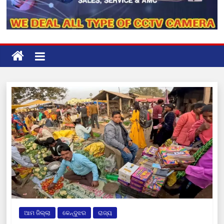
ଆମ ଜିଲ୍ଲା
କେନ୍ଦୁଝର
ରାଜ୍ୟ