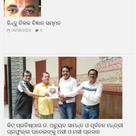
ହିନ୍ଦୁ ତିଳକ ବିଜ୍ଞାନ ସମ୍ମତ
06/08/2026
0
କିଟ୍ ପ୍ରତିଷ୍ଠାତା ଡ. ଅଚ୍ୟୁତ ସାମନ୍ତ ଓ ପୂର୍ବତନ ମନ୍ତ୍ରୀ
ପ୍ରଫୁଲ୍ଲ ଘଡେଇଙ୍କୁ ଅସୀ ଓ ମସୀ ପ୍ରଦାନ