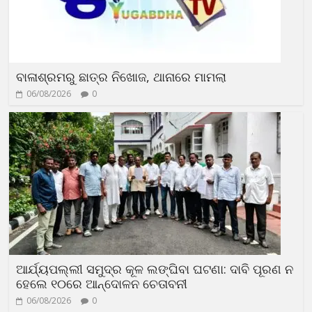
ବାଳାଶ୍ରମରୁ ଛାତ୍ର ନିଖୋଜ, ଥାନାରେ ମାମଲା
06/08/2026
0
ଆର୍ଯ୍ୟପଲ୍ଲୀ ସମୁଦ୍ର କୂଳ ଲଙ୍ଘିବା ଘଟଣା: ଦାବି ପୂରଣ ନ
ହେଲେ ୧୦ରେ ଆନ୍ଦୋଳନ ଚେତାବନୀ
06/08/2026
0