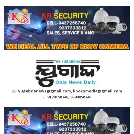
Skip
to
content
yugabdanews@gmail.com, kborpmedia@gmail.com
9178158740, 8599858740